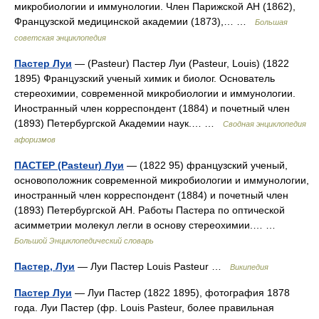
микробиологии и иммунологии. Член Парижской АН (1862),
Французской медицинской академии (1873),… …
Большая
советская энциклопедия
Пастер Луи
— (Pasteur) Пастер Луи (Pasteur, Louis) (1822
1895) Французский ученый химик и биолог. Основатель
стереохимии, современной микробиологии и иммунологии.
Иностранный член корреспондент (1884) и почетный член
(1893) Петербургской Академии наук.… …
Сводная энциклопедия
афоризмов
ПАСТЕР (Pasteur) Луи
— (1822 95) французский ученый,
основоположник современной микробиологии и иммунологии,
иностранный член корреспондент (1884) и почетный член
(1893) Петербургской АН. Работы Пастера по оптической
асимметрии молекул легли в основу стереохимии.… …
Большой Энциклопедический словарь
Пастер, Луи
— Луи Пастер Louis Pasteur …
Википедия
Пастер Луи
— Луи Пастер (1822 1895), фотография 1878
года. Луи Пастер (фр. Louis Pasteur, более правильная