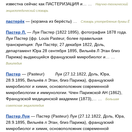
известна сейчас как ПАСТЕРИЗАЦИЯ и… …
Научно-технический
энциклопедический словарь
пастерёк
— (корзина из берёсты) …
Словарь употребления буквы Ё
Пастер Л.
— Луи Пастер (1822 1895), фотография 1878 года.
Луи Пастер (фр. Louis Pasteur, более правильная
транскрипция: Луи Пастёр; 27 декабря 1822, Доль,
департамент Юра 28 сентября 1895, Вильнёв Л Этан близ
Парижа) выдающийся французский микробиолог и… …
Википедия
Пастер
— (Pasteur) Луи (27.12.1822, Доль, Юра,
28.9.1895, Вильнёв л Этан, близ Парижа), французский
микробиолог и химик, основоположник современной
микробиологии и иммунологии. Член Парижской АН (1862),
Французской медицинской академии (1873),… …
Большая
советская энциклопедия
Пастер Луи
— Пастер (Pasteur) Луи (27.12.1822, Доль, Юра,
28.9.1895, Вильнёв л Этан, близ Парижа), французский
микробиолог и химик, основоположник современной