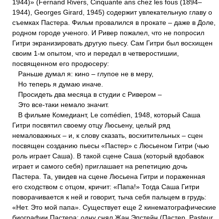
1944)» (Fernand Rivers, Cinquante ans chez les fous (1894–
1944), Georges Girard, 1945) содержит увлекательную главу о
съемках Пастера. Фильм провалился в прокате – даже в Доле,
родном городе ученого. И Ривер пожалел, что не попросил
Гитри экранизировать другую пьесу. Сам Гитри был восхищен
своим 1-м опытом, что и передал в четверостишии,
посвященном его продюсеру:
Раньше думал я: кино – глупое не в меру,
Но теперь я думаю иначе.
Просидеть два месяца в студии с Ривером –
Это все-таки немало значит.
В фильме Комедиант, Le comédien, 1948, который Саша
Гитри посвятил своему отцу Люсьену, целый ряд
немаловажных – и, к слову сказать, восхитительных – сцен
посвящен созданию пьесы «Пастер» с Люсьеном Гитри (чью
роль играет Саша). В такой сцене Саша (который вдобавок
играет и самого себя) приглашает на репетицию дочь
Пастера. Та, увидев на сцене Люсьена Гитри и пораженная
его сходством с отцом, кричит: «Папа!» Тогда Саша Гитри
поворачивается к ней и говорит, тыча себя пальцем в грудь:
«Нет. Это мой папа». Существует еще 2 кинематографические
биографии Пастера: одну снял Жан Эпстейн (Пастер, Pasteur,