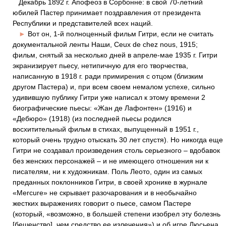
Декабрь 1892 г. Апофеоз в Сорбонне: в свой 70-летний
юбилей Пастер принимает поздравления от президента
Республики и представителей всех наций.
►
Вот он, 1-й полноценный фильм Гитри, если не считать
документальной ленты Наши, Ceux de chez nous, 1915;
фильм, снятый за несколько дней в апреле-мае 1935 г. Гитри
экранизирует пьесу, нетипичную для его творчества,
написанную в 1918 г. ради примирения с отцом (близким
другом Пастера) и, при всем своем немалом успехе, сильно
удивившую публику Гитри уже написал к этому времени 2
биографические пьесы: «Жан де Лафонтен» (1916) и
«Дебюро» (1918) (из последней пьесы родился
восхитительный фильм в стихах, выпущенный в 1951 г.,
который очень трудно отыскать 30 лет спустя). Но никогда еще
Гитри не создавал произведения столь серьезного – вдобавок
без женских персонажей – и не имеющего отношения ни к
писателям, ни к художникам. Поль Леото, один из самых
преданных поклонников Гитри, в своей хронике в журнале
«Mercure» не скрывает разочарования и в необычайно
жестких выражениях говорит о пьесе, самом Пастере
(который, «возможно, в большей степени изобрел эту болезнь
[бешенство], чем средство ее излечения») и об игре Люсьена