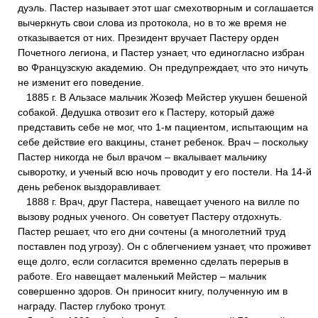
дуэль. Пастер называет этот шаг смехотворным и соглашается
вычеркнуть свои слова из протокола, но в то же время не
отказывается от них. Президент вручает Пастеру орден
Почетного легиона, и Пастер узнает, что единогласно избран
во Французскую академию. Он предупреждает, что это ничуть
не изменит его поведение.
1885 г. В Альзасе мальчик Жозеф Мейстер укушен бешеной
собакой. Дедушка отвозит его к Пастеру, который даже
представить себе не мог, что 1-м пациентом, испытающим на
себе действие его вакцины, станет ребенок. Врач – поскольку
Пастер никогда не был врачом – вкалывает мальчику
сыворотку, и ученый всю ночь проводит у его постели. На 14-й
день ребенок выздоравливает.
1888 г. Врач, друг Пастера, навещает ученого на вилле по
вызову родных ученого. Он советует Пастеру отдохнуть.
Пастер решает, что его дни сочтены (а многолетний труд
поставлен под угрозу). Он с облегчением узнает, что проживет
еще долго, если согласится временно сделать перерыв в
работе. Его навещает маленький Мейстер – мальчик
совершенно здоров. Он приносит книгу, полученную им в
награду. Пастер глубоко тронут.