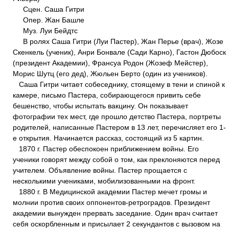
Сцен. Саша Гитри
Опер. Жан Башле
Муз. Луи Бейдтс
В ролях Саша Гитри (Луи Пастер), Жан Перье (врач), Жозе
Скенкель (ученик), Анри Бонвале (Сади Карно), Гастон Дюбоск
(президент Академии), Франсуа Родон (Жозеф Мейстер),
Морис Шутц (его дед), Жюльен Берто (один из учеников).
Саша Гитри читает собеседнику, стоящему в тени и спиной к
камере, письмо Пастера, собирающегося привить себе
бешенство, чтобы испытать вакцину. Он показывает
фотографии тех мест, где прошло детство Пастера, портреты
родителей, написанные Пастером в 13 лет, перечисляет его 1-
е открытия. Начинается рассказ, состоящий из 5 картин.
1870 г. Пастер обеспокоен приближением войны. Его
ученики говорят между собой о том, как преклоняются перед
учителем. Объявление войны. Пастер прощается с
несколькими учениками, мобилизованными на фронт.
1880 г. В Медицинской академии Пастер мечет громы и
молнии против своих оппонентов-ретроградов. Президент
академии вынужден прервать заседание. Один врач считает
себя оскорбленным и присылает 2 секундантов с вызовом на