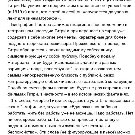
Гитри. На удивление пророческим становится его упрек Гитри
(в 1919 г.) в том, что с этой пьесой он «опускается до уровня
лент для кинематографа».
Биография Пастера занимает маргинальное положение в
театральном наследии Гитри и при переносе на экран уже
содержит в себе многие элементы, характерные для более
позднего творчества режиссера. Прежде всего – пролог, где
Гитри обращается к почти невидимому собеседнику,
символизирующему собой публику. Подобную подачу
материала Гитри будет использовать часто и в разных
вариациях: напр., повествуя от 1-го лица и создавая тем
самым непосредственную близость с публикой, резко
контрастирующую с объективностью театральной конструкции.
Подобная смесь форм изложения будет не раз встречаться в
фильмах Гитри, в частности – в его исторических фантазиях.
1-е слова, которые Гитри вкладывает в уста 1-го персонажа в
своем 1-м фильме, звучат так: «Единожды попробовав
работать, жить без работы уже не можешь. Надо работать. Нет
ничего, кроме работы. Только она приносит настоящую
радость и помогает вынести жизненные невзгоды и
беспокойство». Эти слова (не фигурирующие в пьесе) можно