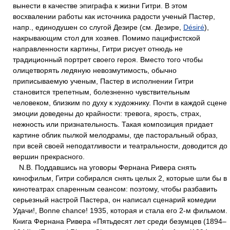
вынести в качестве эпиграфа к жизни Гитри. В этом
восхвалении работы как источника радости ученый Пастер,
напр., единодушен со слугой Дезире (см. Дезире,
Désiré
),
накрывающим стол для хозяев. Помимо пацифистской
направленности картины, Гитри рисует отнюдь не
традиционный портрет своего героя. Вместо того чтобы
олицетворять ледяную невозмутимость, обычно
приписываемую ученым, Пастер в исполнении Гитри
становится трепетным, болезненно чувствительным
человеком, близким по духу к художнику. Почти в каждой сцене
эмоции доведены до крайности: тревога, ярость, страх,
нежность или признательность. Такая композиция придает
картине облик пылкой мелодрамы, где пасторальный образ,
при всей своей неподатливости и театральности, доводится до
вершин прекрасного.
N.B. Поддавшись на уговоры Фернана Ривера снять
кинофильм, Гитри собирался снять целых 2, которые шли бы в
кинотеатрах спаренным сеансом: поэтому, чтобы разбавить
серьезный настрой Пастера, он написал сценарий комедии
Удачи!, Bonne chance! 1935, которая и стала его 2-м фильмом.
Книга Фернана Ривера «Пятьдесят лет среди безумцев (1894–