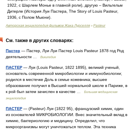
1922, с Шарлем Монье в главной роли), другую – Вильгельм
Дитерле (История Луи Пастера, The Story of Louis Pasteur,
1936, с Полом Мьюни).
Авторская энциклопедия фильмов Жака Лурселля
Pasteur
>
См. также в других словарях:
Пастер
— Пастер, Луи Луи Пастер Louis Pasteur 1878 год Род
деятельности …
Википедия
ПАСТЕР
— Луи (Louis Pasteur, 1822 1895), великий ученый,
основатель современной микробиологии и иммунобиологии;
родился в местечке Доль в семье кожевника; высшее
образование получил в Высшей нормальной школе в Париже, в
к рой был затем зачислен в качестве …
Большая медицинская
энциклопедия
ПАСТЕР
— (Pasteur) Луи (1822 95), французский химик, один
из основателей МИКРОБИОЛОГИИ. Внес значительный вклад в
химию, бактериологию и медицину. Определил, что
микроорганизмы могут уничтожаться теплом. Эта техника