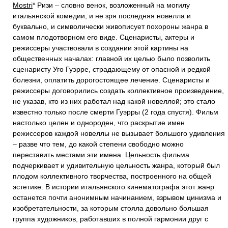
Mostri
* Ризи – словно венок, возложенный на могилу
итальянской комедии, и не зря последняя новелла и
буквально, и символически живописует похороны жанра в
самом плодотворном его виде. Сценаристы, актеры и
режиссеры участвовали в создании этой картины на
общественных началах: главной их целью было позволить
сценаристу Уго Гуэрре, страдающему от опасной и редкой
болезни, оплатить дорогостоящее лечение. Сценаристы и
режиссеры договорились создать коллективное произведение,
не указав, кто из них работал над какой новеллой; это стало
известно только после смерти Гуэрры (2 года спустя). Фильм
настолько целен и однороден, что раскрытие имен
режиссеров каждой новеллы не вызывает большого удивления
– разве что тем, до какой степени свободно можно
переставить местами эти имена. Цельность фильма
подчеркивает и удивительную цельность жанра, который был
плодом коллективного творчества, построенного на общей
эстетике. В истории итальянского кинематографа этот жанр
останется почти анонимным начинанием, взрывом цинизма и
изобретательности, за которым стояла довольно большая
группа художников, работавших в полной гармонии друг с