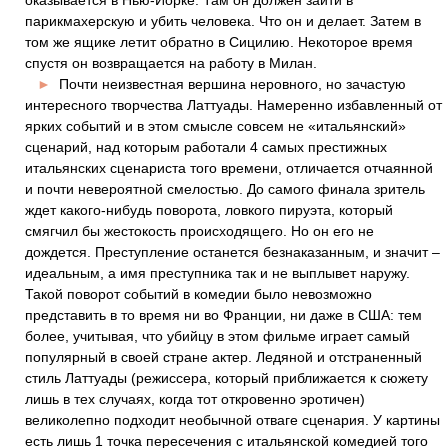
оказывается в Нью-Йорке. Там он должен зайти в
парикмахерскую и убить человека. Что он и делает. Затем в
том же ящике летит обратно в Сицилию. Некоторое время
спустя он возвращается на работу в Милан.
►
Почти неизвестная вершина неровного, но зачастую
интересного творчества Латтуады. Намеренно избавленный от
ярких событий и в этом смысле совсем не «итальянский»
сценарий, над которым работали 4 самых престижных
итальянских сценариста того времени, отличается отчаянной
и почти невероятной смелостью. До самого финала зритель
ждет какого-нибудь поворота, ловкого пируэта, который
смягчил бы жестокость происходящего. Но он его не
дождется. Преступление останется безнаказанным, и значит –
идеальным, а имя преступника так и не выплывет наружу.
Такой поворот событий в комедии было невозможно
представить в то время ни во Франции, ни даже в США: тем
более, учитывая, что убийцу в этом фильме играет самый
популярный в своей стране актер. Ледяной и отстраненный
стиль Латтуады (режиссера, который приближается к сюжету
лишь в тех случаях, когда тот откровенно эротичен)
великолепно подходит необычной отваге сценария. У картины
есть лишь 1 точка пересечения с итальянской комедией того