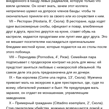
внедренного в банду левых радикалов, которую только что
взяли целиком. Он хочет знать, зачем этот коллега
неприлично шумел на допросе членов банды: чтобы те
окончательно приняли его за своего или из сочувствия к ним.
VII – Ресторан (Hostaria, 8', Скола). В ресторане, куда ходят
одни высокомерные снобы, официант и повар, влюбленные
друг в друга, яростно дерутся на кухне, ставят обувь на
кастрюли, кидаются продуктами или лупят ими друг друга. Это
не мешает посетителям наслаждаться оригинальными
блюдами местной кухни, которые подаются на их столы после
этого побоища.
VIII – Порнодива (Pornodiva, 4', Ризи). Семейная пара
подписывает с продюсером контракт на роль для жены: ей
предстоит заняться любовью с низкорослой обезьяной. На
самом деле эта роль предназначена для их дочери.
IX – Как королева (Come una regina, 13', Скола). Мужчина
привозит мать на экскурсию в дом престарелых, где, судя по
всему, обитателей унижают и бьют. Не предупредив мать
заранее, он отдает ее монашенкам, управляющим
заведением.
X – Примерный гражданин (Cittadino esemplare, 2', Скола).
Став свидетелем убийства, мужчина возвращается домой и