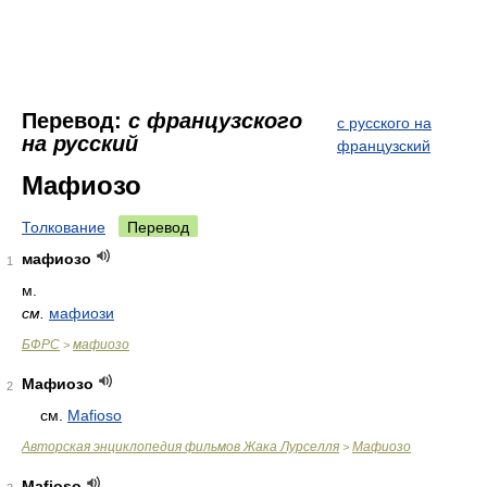
Перевод:
с французского
с русского на
на русский
французский
Мафиозо
Толкование
Перевод
мафиозо
1
м.
см.
мафиози
БФРС
мафиозо
>
Мафиозо
2
см.
Mafioso
Авторская энциклопедия фильмов Жака Лурселля
Мафиозо
>
Mafioso