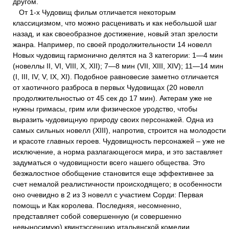
другом.
От 1-х Чудовищ фильм отличается некоторым
классицизмом, что можно расценивать и как небольшой шаг
назад, и как своеобразное достижение, новый этап зрелости
жанра. Например, по своей продолжительности 14 новелл
Новых чудовищ гармонично делятся на 3 категории: 1―4 мин
(новеллы II, VI, VIII, X, XII); 7―8 мин (VII, XIII, XIV); 11―14 мин
(I, III, IV, V, IX, XI). Подобное равновесие заметно отличается
от хаотичного разброса в первых Чудовищах (20 новелл
продолжительностью от 45 сек до 17 мин). Актерам уже не
нужны гримасы, грим или физическое уродство, чтобы
выразить чудовищную природу своих персонажей. Одна из
самых сильных новелл (XIII), напротив, строится на молодости
и красоте главных героев. Чудовищность персонажей – уже не
исключение, а норма разлагающегося мира, и это заставляет
задуматься о чудовищности всего нашего общества. Это
безжалостное обобщение становится еще эффективнее за
счет немалой реалистичности происходящего; в особенности
оно очевидно в 2 из 3 новелл с участием Сорди: Первая
помощь и Как королева. Последняя, несомненно,
представляет собой совершенную (и совершенно
невыносимую) квинтэссенцию итальянской комедии.