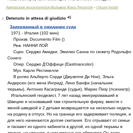
Авторская энциклопедия фильмов Жака Лурселля
I Nuovi mostri
>
Detenuto in attesa di giudizio
5
Задержанный в ожидании суда
1971 - Италия (102 мин)
Произв. Documentо Film ()
Реж. НАННИ ЛОЙ
Сцен. Серджо Амидеи, Эмилио Санна по сюжету Родольфо
Сонего
Опер. Серджо Д'Оффици (Eastmancolor)
Муз. Карло Рестикелли
В ролях Альберто Сорди (Джузеппе Ди Нои), Эльга
Андерсен (его жена Ингрид), Лино Банфи (начальник
тюрьмы), Антонио Касагранде (судья), Марио Пизу (психиатр).
Итальянский геодезист, 7 лет назад эмигрировавший в
Швецию и основавший там строительную фирму, вместе с
женой-шведкой и 2 детьми возвращается на несколько недель
на родину в отпуск. Но на границе его задерживает полиция, и
для него начинаются долгие скитания. Его отрывают от семьи
и таскают из одного кабинета в другой, из одной тюрьмы в
другую, не уточняя, в чем именно его обвиняют. Он даже