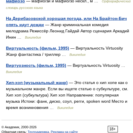
мафиозо
— мафио/зи и мафио/зо нескл., м …
Орфографический
словарь русского языка
На Дерибасовской хорошая погода, или На Брайтон-Бич
опять идут дожди
— Жанр криминальная комедия
мелодрама Режиссёр Леонид Гайдай Автор сценария Аркадий
Инин …
Википедия
Виртуальность (фильм, 1995)
— Виртуальность Virtuosity
Жанр фантастика / триллер …
Википедия
Виртуозность (фильм, 1995)
— Виртуальность Virtuosity …
Википедия
Хип-хоп (музыкальный жанр)
— Это статья о хип хопе как о
музыкальном жанре. Если вы ищете статью о субкультуре, см.
Хип хоп (субкультура) Хип хоп Направление: популярная
музыка Истоки: фанк, диско, соул, регги, spoken word Место и
время возникновения …
Википедия
© Академик, 2000-2026
18+
Обратная связь:
Техподдержка
,
Реклама на сайте