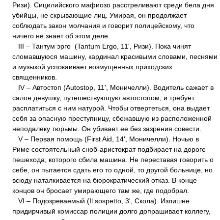
Ризи). Сицилийского мафиозо расстреливают среди бела дня
убийцы, не скрывающие лиц. Умирая, он продолжает
соблюдать закон молчания и говорит полицейскому, что
ничего не знает об этом деле.
III – Тантум эрго (Tantum Ergo, 11', Ризи). Пока чинят
сломавшуюся машину, кардинал красивыми словами, песнями
и музыкой успокаивает возмущенных приходских
священников.
IV – Автостоп (Autostop, 11', Моничелли). Водитель сажает в
салон девушку, путешествующую автостопом, и требует
расплатиться с ним натурой. Чтобы отвертеться, она выдает
себя за опасную преступницу, сбежавшую из расположенной
неподалеку тюрьмы. Он убивает ее без зазрения совести.
V – Первая помощь (First Aid, 14', Моничелли). Ночью в
Риме состоятельный сноб-аристократ подбирает на дороге
пешехода, которого сбила машина. Не переставая говорить о
себе, он пытается сдать его то одной, то другой больнице, но
всюду наталкивается на бюрократический отказ. В конце
концов он бросает умирающего там же, где подобрал.
VI – Подозреваемый (Il sospetto, 3', Скола). Излишне
придирчивый комиссар полиции долго допрашивает коллегу,