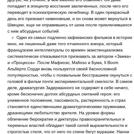
попадает в эпицентр восстания заключенных, после чего его
переводят в психиатрическую лечебницу. В один прекрасный
день его признают невиновным, и он снова может вернуться в
Швецию, еще не оправившись от шока после приключившихся
с ним абсурдных событий.
►
Один из самых подлинно кафкианских фильмов в истории
кино, не лишенный даже того отчаянного юмора, который
французские интеллектуалы со времен экзистенциализма
систематически отказываются признавать за автором «Замка»
и «Процесса». После Мафиозо, Mafioso и Бума, Il Boom
Альберто Сорди вновь пользуется своей баснословной
популярностью, чтобы с похвальным бесстрашием окунуться с
головой в фильм почти экспериментальной смелости. В самом
деле, драматургия Задержанного не содержит в себе ничего,
кроме бесконечно долгих абсурдных скитаний героя: его
униженное положение, пассивность, растерянность и страх
становятся единственными драматургическими пружинами,
дразнящими любопытство зрителя. На уровне формы
обличение бюрократии и диктатуры правоохранительных и
тюремных властей обладает такой силой выразительности и
строгостью стиля, что от него по спине бегут мурашки. Нанни