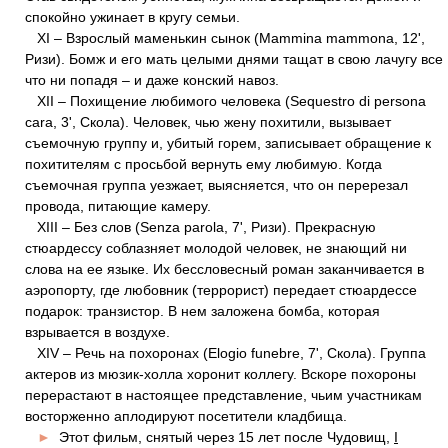
спокойно ужинает в кругу семьи.
XI – Взрослый маменькин сынок (Mammina mammona, 12',
Ризи). Бомж и его мать целыми днями тащат в свою лачугу все
что ни попадя – и даже конский навоз.
XII – Похищение любимого человека (Sequestro di persona
cara, 3', Скола). Человек, чью жену похитили, вызывает
съемочную группу и, убитый горем, записывает обращение к
похитителям с просьбой вернуть ему любимую. Когда
съемочная группа уезжает, выясняется, что он перерезал
провода, питающие камеру.
XIII – Без слов (Senza parola, 7', Ризи). Прекрасную
стюардессу соблазняет молодой человек, не знающий ни
слова на ее языке. Их бессловесный роман заканчивается в
аэропорту, где любовник (террорист) передает стюардессе
подарок: транзистор. В нем заложена бомба, которая
взрывается в воздухе.
XIV – Речь на похоронах (Elogio funebre, 7', Скола). Группа
актеров из мюзик-холла хоронит коллегу. Вскоре похороны
перерастают в настоящее представление, чьим участникам
восторженно аплодируют посетители кладбища.
►
Этот фильм, снятый через 15 лет после Чудовищ,
I