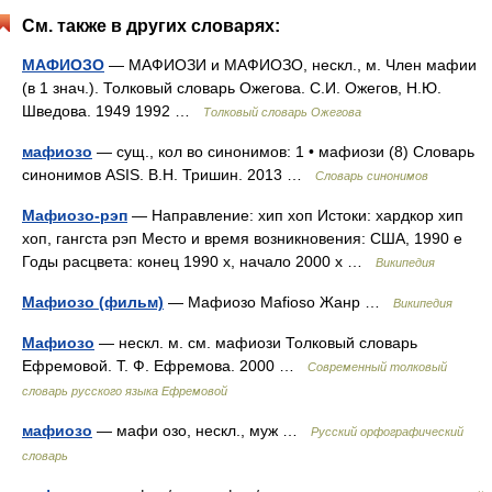
См. также в других словарях:
МАФИОЗО
— МАФИОЗИ и МАФИОЗО, нескл., м. Член мафии
(в 1 знач.). Толковый словарь Ожегова. С.И. Ожегов, Н.Ю.
Шведова. 1949 1992 …
Толковый словарь Ожегова
мафиозо
— сущ., кол во синонимов: 1 • мафиози (8) Словарь
синонимов ASIS. В.Н. Тришин. 2013 …
Словарь синонимов
Мафиозо-рэп
— Направление: хип хоп Истоки: хардкор хип
хоп, гангста рэп Место и время возникновения: США, 1990 е
Годы расцвета: конец 1990 х, начало 2000 х …
Википедия
Мафиозо (фильм)
— Мафиозо Mafioso Жанр …
Википедия
Мафиозо
— нескл. м. см. мафиози Толковый словарь
Ефремовой. Т. Ф. Ефремова. 2000 …
Современный толковый
словарь русского языка Ефремовой
мафиозо
— мафи озо, нескл., муж …
Русский орфографический
словарь