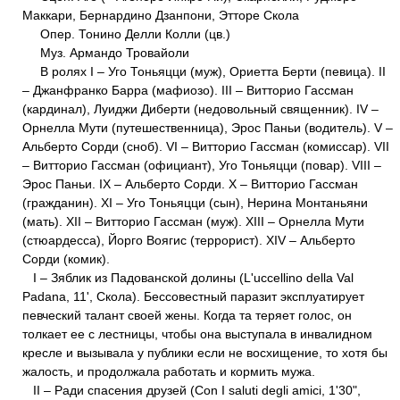
Маккари, Бернардино Дзанпони, Этторе Скола
Опер. Тонино Делли Колли (цв.)
Муз. Армандо Тровайоли
В ролях I – Уго Тоньяцци (муж), Ориетта Берти (певица). II
– Джанфранко Барра (мафиозо). III – Витторио Гассман
(кардинал), Луиджи Диберти (недовольный священник). IV –
Орнелла Мути (путешественница), Эрос Паньи (водитель). V –
Альберто Сорди (сноб). VI – Витторио Гассман (комиссар). VII
– Витторио Гассман (официант), Уго Тоньяцци (повар). VIII –
Эрос Паньи. IX – Альберто Сорди. X – Витторио Гассман
(гражданин). XI – Уго Тоньяцци (сын), Нерина Монтаньяни
(мать). XII – Витторио Гассман (муж). XIII – Орнелла Мути
(стюардесса), Йорго Воягис (террорист). ХIV – Альберто
Сорди (комик).
I – Зяблик из Падованской долины (L'uccellino della Val
Padana, 11', Скола). Бессовестный паразит эксплуатирует
певческий талант своей жены. Когда та теряет голос, он
толкает ее с лестницы, чтобы она выступала в инвалидном
кресле и вызывала у публики если не восхищение, то хотя бы
жалость, и продолжала работать и кормить мужа.
II – Ради спасения друзей (Con I saluti degli amici, 1'30",