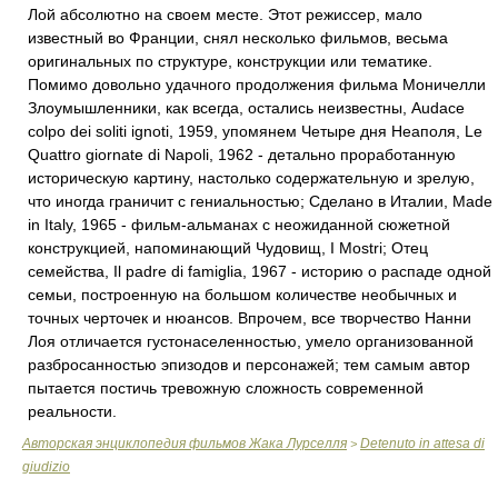
Лой абсолютно на своем месте. Этот режиссер, мало
известный во Франции, снял несколько фильмов, весьма
оригинальных по структуре, конструкции или тематике.
Помимо довольно удачного продолжения фильма Моничелли
Злоумышленники, как всегда, остались неизвестны, Audace
colpo dei soliti ignoti, 1959, упомянем Четыре дня Неаполя, Le
Quattro giornate di Napoli, 1962 - детально проработанную
историческую картину, настолько содержательную и зрелую,
что иногда граничит с гениальностью; Сделано в Италии, Made
in Italy, 1965 - фильм-альманах с неожиданной сюжетной
конструкцией, напоминающий Чудовищ, I Mostri; Отец
семейства, Il padre di famiglia, 1967 - историю о распаде одной
семьи, построенную на большом количестве необычных и
точных черточек и нюансов. Впрочем, все творчество Нанни
Лоя отличается густонаселенностью, умело организованной
разбросанностью эпизодов и персонажей; тем самым автор
пытается постичь тревожную сложность современной
реальности.
Авторская энциклопедия фильмов Жака Лурселля
Detenuto in attesa di
>
giudizio