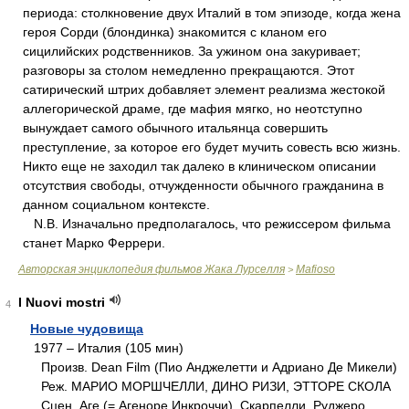
периода: столкновение двух Италий в том эпизоде, когда жена
героя Сорди (блондинка) знакомится с кланом его
сицилийских родственников. За ужином она закуривает;
разговоры за столом немедленно прекращаются. Этот
сатирический штрих добавляет элемент реализма жестокой
аллегорической драме, где мафия мягко, но неотступно
вынуждает самого обычного итальянца совершить
преступление, за которое его будет мучить совесть всю жизнь.
Никто еще не заходил так далеко в клиническом описании
отсутствия свободы, отчужденности обычного гражданина в
данном социальном контексте.
N.B. Изначально предполагалось, что режиссером фильма
станет Марко Феррери.
Авторская энциклопедия фильмов Жака Лурселля
Mafioso
>
I Nuovi mostri
4
Новые чудовища
1977 – Италия (105 мин)
Произв. Dean Film (Пио Анджелетти и Адриано Де Микели)
Реж. МАРИО МОРШЧЕЛЛИ, ДИНО РИЗИ, ЭТТОРЕ СКОЛА
Сцен. Аге (= Агеноре Инкроччи), Скарпелли, Руджеро