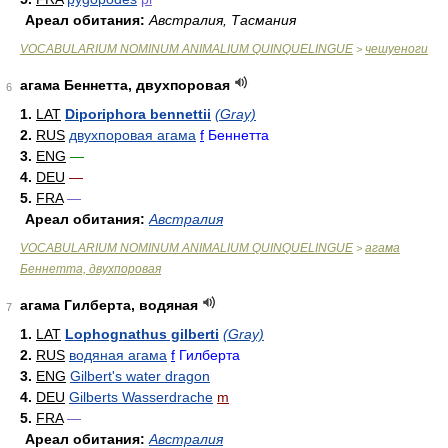
Ареал обитания:
Австралия, Тасмания
VOCABULARIUM NOMINUM ANIMALIUM QUINQUELINGUE
чешуеноги
>
агама Беннетта, двухпоровая
6
1.
LAT
Diporiphora bennettii
(Gray)
2.
RUS
двухпоровая агама
f
Беннетта
3.
ENG
—
4.
DEU
—
5.
FRA
—
Ареал обитания:
Австралия
VOCABULARIUM NOMINUM ANIMALIUM QUINQUELINGUE
агама
>
Беннетта, двухпоровая
агама Гилберта, водяная
7
1.
LAT
Lophognathus gilberti
(Gray)
2.
RUS
водяная агама
f
Гилберта
3.
ENG
Gilbert's water dragon
4.
DEU
Gilberts Wasserdrache
m
5.
FRA
—
Ареал обитания:
Австралия