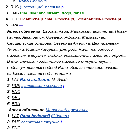
1.
LAT
Rana
Linnaeus
2.
RUS
(настоящие) лягушки
pl
3.
ENG
true [river and stream] frogs, ranas
4.
DEU
Eigentliche [Echte] Frösche
pl
, Schiebebrust-Frösche
pl
5.
FRA
—
Ареал обитания:
Европа, Азия, Малайский архипелаг, Новая
Гвинея, Австралия, Океания, Африка, Мадагаскар,
Сейшельские острова, Северная Америка, Центральная
Америка, Южная Америка. Для рода Rana при видовых
названиях в круглых скобках указывается название подрода.
В тех случаях, когда такое название отсутствует,
подразумевается подрод Rana. Исключение составляют
видовые названия под номерами
1.
LAT
Rana arathooni
M. Smith
2.
RUS
сулавесская лягушка
f
3.
ENG
—
4.
DEU
—
5.
FRA
—
Ареал обитания:
Малайский архипелаг
1.
LAT
Rana beddomii
(Günther)
2.
RUS
сосочковая лягушка
f
3.
ENG
—