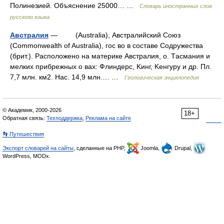
Полинезией. Объяснение 25000… …
Словарь иностранных слов
русского языка
Австралия
— (Australia), Aвстралийский Cоюз
(Commonwealth of Australia), гос во в составе Cодружества
(брит.). Pасположено на материке Aвстралия, o. Tасмания и
мелких прибрежных o вах: Флиндерс, Kинг, Kенгуру и др. Пл.
7,7 млн. км2. Hac. 14,9 млн.… …
Геологическая энциклопедия
© Академик, 2000-2026
18+
Обратная связь:
Техподдержка
,
Реклама на сайте
👣 Путешествия
Экспорт словарей на сайты
, сделанные на PHP,
Joomla,
Drupal,
WordPress, MODx.