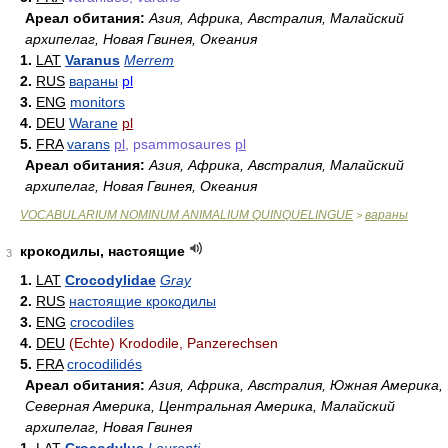
Ареал обитания:
Азия, Африка, Австралия, Малайский
архипелаг, Новая Гвинея, Океания
1.
LAT
Varanus
Merrem
2.
RUS
вараны
pl
3.
ENG
monitors
4.
DEU
Warane
pl
5.
FRA
varans
pl
, psammosaures
pl
Ареал обитания:
Азия, Африка, Австралия, Малайский
архипелаг, Новая Гвинея, Океания
VOCABULARIUM NOMINUM ANIMALIUM QUINQUELINGUE
вараны
>
крокодилы, настоящие
3
1.
LAT
Crocodylidae
Gray
2.
RUS
настоящие крокодилы
3.
ENG
crocodiles
4.
DEU
(Echte) Krododile, Panzerechsen
5.
FRA
crocodilidés
Ареал обитания:
Азия, Африка, Австралия, Южная Америка,
Северная Америка, Центральная Америка, Малайский
архипелаг, Новая Гвинея