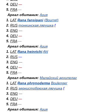
4.
DEU
—
5.
FRA
—
Ареал обитания:
Азия
1.
LAT
Rana fansipani
(Bourret)
2.
RUS
тонкинская лягушка
f
3.
ENG
—
4.
DEU
—
5.
FRA
—
Ареал обитания:
Азия
1.
LAT
Rana heinrichi
Ahl
2.
RUS
—
3.
ENG
—
4.
DEU
—
5.
FRA
—
Ареал обитания:
Малайский архипелаг
1.
LAT
Rana phrynoderma
Boulenger
2.
RUS
зернистобрюхая лягушка
f
3.
ENG
—
4.
DEU
—
5.
FRA
—
Ареал обитания:
Азия