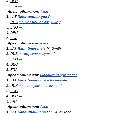
4.
DEU
—
5.
FRA
—
Ареал обитания:
Азия
1.
LAT
Rana tenuilingua
Rao
2.
RUS
тонкоязычная лягушка
f
3.
ENG
—
4.
DEU
—
5.
FRA
—
Ареал обитания:
Азия
1.
LAT
Rana timorensis
M. Smith
2.
RUS
тиморская лягушка
f
3.
ENG
—
4.
DEU
—
5.
FRA
—
Ареал обитания:
Малайский архипелаг
1.
LAT
Rana travancorica
Annandale
2.
RUS
траванкурская лягушка
f
3.
ENG
—
4.
DEU
—
5.
FRA
—
Ареал обитания:
Азия
1.
LAT
Rana unculuana
Liu, Hu et Yang