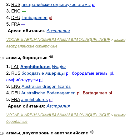
2.
RUS
австралийские скрытоухие агамы
pl
3.
ENG
—
4.
DEU
Taubagamen
pl
5.
FRA
—
Ареал обитания:
Австралия
VOCABULARIUM NOMINUM ANIMALIUM QUINQUELINGUE
агамы,
>
австралийские скрытоухие
агамы, бородатые
18
1.
LAT
Amphibolurus
Wagler
2.
RUS
бородатые ящерицы
pl
, бородатые агамы
pl
,
амфиболурусы
pl
3.
ENG
Australian dragon lizards
4.
DEU
Australische Bodenagamen
pl
, Bartagamen
pl
5.
FRA
amphibolures
pl
Ареал обитания:
Австралия
VOCABULARIUM NOMINUM ANIMALIUM QUINQUELINGUE
агамы,
>
бородатые
агамы, двухпоровые австралийские
19