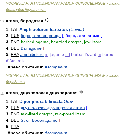
VOCABULARIUM NOMINUM ANIMALIUM QUINQUELINGUE
агама,
>
белогубая двухпоровая
агама, бородатая
10
1.
LAT
Amphibolurus barbatus
(Cuvier)
2.
RUS
бородатая ящерица
f
, бородатая агама
f
3.
ENG
barbed agama, bearded dragon, jew lizard
4.
DEU
Bartagame
f
5.
FRA
amphibolure
m
[agame
m
] barbé, lézard
m
barbu
d'Australie
Ареал обитания:
Австралия
VOCABULARIUM NOMINUM ANIMALIUM QUINQUELINGUE
агама,
>
бородатая
агама, двухполосая двухпоровая
11
1.
LAT
Diporiphora bilineata
Gray
2.
RUS
двухполосая двухпоровая агама
f
3.
ENG
two-lined dragon, two-pored lizard
4.
DEU
Streif-Bodenagame
f
5.
FRA
—
Ареал обитания:
Австралия