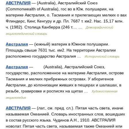
АВСТРАЛИЯ
— (Australia), Австралийский Союз
(Commonwealth of Australia), гос во в Юж. полушарии, на
материке Австралия, о. Тасмания и прилегающих мелких о вах
Флиндерс, Кинг, Кенгуру и др. Пл. 7687 т. км2. Нас. 15,17 млн.
ч. (1982). Столица Канберра (246 т.… …
Демографический
энциклопедический словарь
Австралия
— (южный) материк в Южном полушарии.
Площадь свыше 7631 тыс. км2. На территории Австралии
расположено государство Австралия …
Исторический словарь
Австралия
— (Australia), Австралийский Союз,
государство, расположенное на материке Австралия, острове
Тасмания и мелких прибрежных островах. У аборигенов
Австралии, до колонизации живших в пещерах и шалашах, в
резьбе, гравировке и росписях на щитах …
Художественная
энциклопедия
АВСТРАЛИЯ
— (лат., см. пред. сл.). Пятая часть света, иначе
называемая Океанией. Словарь иностранных слов, вошедших
в состав русского языка. Чудинов А.Н., 1910. АВСТРАЛИЯ
новолат. Пятая часть света, называемая также Океанией или