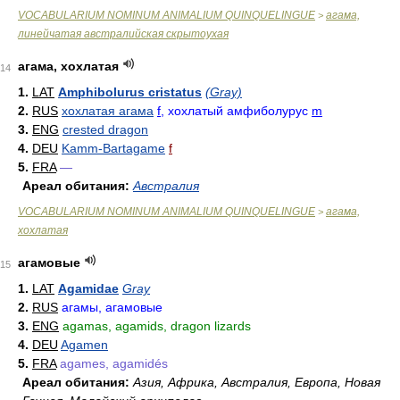
VOCABULARIUM NOMINUM ANIMALIUM QUINQUELINGUE
агама,
>
линейчатая австралийская скрытоухая
агама, хохлатая
14
1.
LAT
Amphibolurus cristatus
(Gray)
2.
RUS
хохлатая агама
f
, хохлатый амфиболурус
m
3.
ENG
crested dragon
4.
DEU
Kamm-Bartagame
f
5.
FRA
—
Ареал обитания:
Австралия
VOCABULARIUM NOMINUM ANIMALIUM QUINQUELINGUE
агама,
>
хохлатая
агамовые
15
1.
LAT
Agamidae
Gray
2.
RUS
агамы, агамовые
3.
ENG
agamas, agamids, dragon lizards
4.
DEU
Agamen
5.
FRA
agames, agamidés
Ареал обитания:
Азия, Африка, Австралия, Европа, Новая