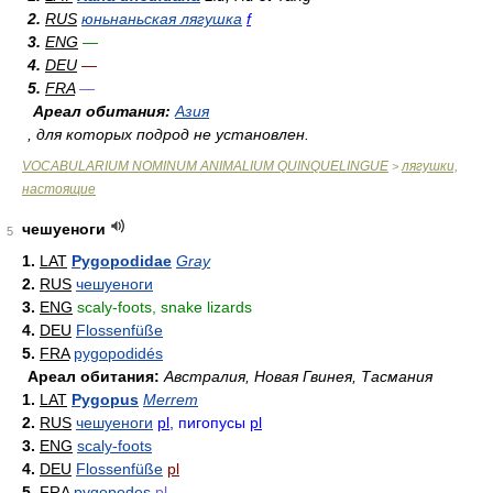
2.
RUS
юньнаньская лягушка
f
3.
ENG
—
4.
DEU
—
5.
FRA
—
Ареал обитания:
Азия
, для которых подрод не установлен.
VOCABULARIUM NOMINUM ANIMALIUM QUINQUELINGUE
лягушки,
>
настоящие
чешуеноги
5
1.
LAT
Pygopodidae
Gray
2.
RUS
чешуеноги
3.
ENG
scaly-foots, snake lizards
4.
DEU
Flossenfüße
5.
FRA
pygopodidés
Ареал обитания:
Австралия, Новая Гвинея, Тасмания
1.
LAT
Pygopus
Merrem
2.
RUS
чешуеноги
pl
, пигопусы
pl
3.
ENG
scaly-foots
4.
DEU
Flossenfüße
pl
5.
FRA
pygopodes
pl