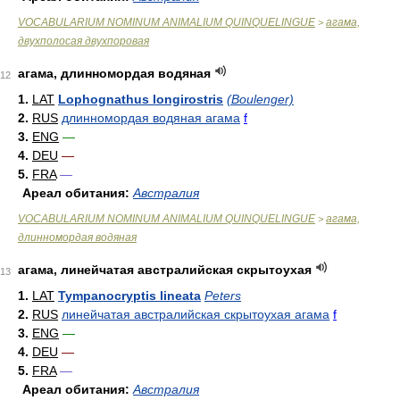
VOCABULARIUM NOMINUM ANIMALIUM QUINQUELINGUE
агама,
>
двухполосая двухпоровая
агама, длинномордая водяная
12
1.
LAT
Lophognathus longirostris
(Boulenger)
2.
RUS
длинномордая водяная агама
f
3.
ENG
—
4.
DEU
—
5.
FRA
—
Ареал обитания:
Австралия
VOCABULARIUM NOMINUM ANIMALIUM QUINQUELINGUE
агама,
>
длинномордая водяная
агама, линейчатая австралийская скрытоухая
13
1.
LAT
Tympanocryptis lineata
Peters
2.
RUS
линейчатая австралийская скрытоухая агама
f
3.
ENG
—
4.
DEU
—
5.
FRA
—
Ареал обитания:
Австралия