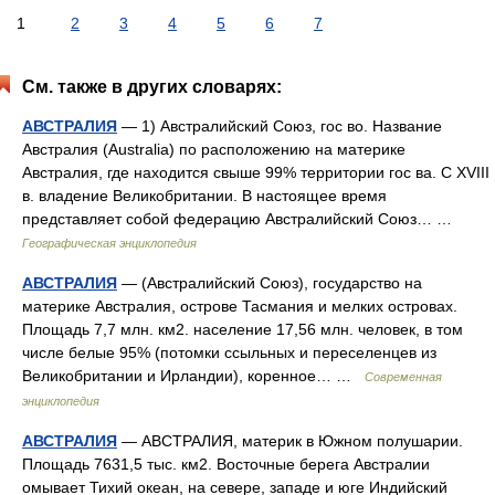
1
2
3
4
5
6
7
См. также в других словарях:
АВСТРАЛИЯ
— 1) Австралийский Союз, гос во. Название
Австралия (Australia) по расположению на материке
Австралия, где находится свыше 99% территории гос ва. С XVIII
в. владение Великобритании. В настоящее время
представляет собой федерацию Австралийский Союз… …
Географическая энциклопедия
АВСТРАЛИЯ
— (Австралийский Союз), государство на
материке Австралия, острове Тасмания и мелких островах.
Площадь 7,7 млн. км2. население 17,56 млн. человек, в том
числе белые 95% (потомки ссыльных и переселенцев из
Великобритании и Ирландии), коренное… …
Современная
энциклопедия
АВСТРАЛИЯ
— АВСТРАЛИЯ, материк в Южном полушарии.
Площадь 7631,5 тыс. км2. Восточные берега Австралии
омывает Тихий океан, на севере, западе и юге Индийский