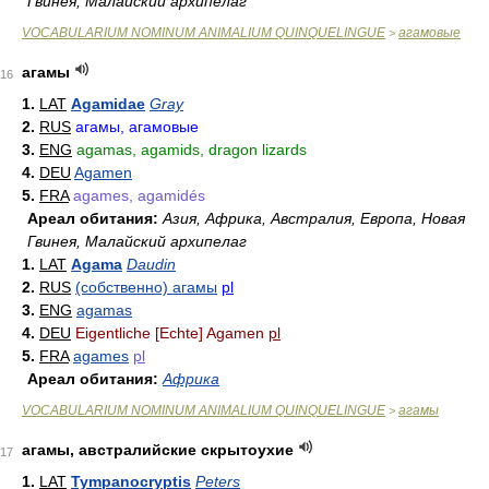
Гвинея, Малайский архипелаг
VOCABULARIUM NOMINUM ANIMALIUM QUINQUELINGUE
агамовые
>
агамы
16
1.
LAT
Agamidae
Gray
2.
RUS
агамы, агамовые
3.
ENG
agamas, agamids, dragon lizards
4.
DEU
Agamen
5.
FRA
agames, agamidés
Ареал обитания:
Азия, Африка, Австралия, Европа, Новая
Гвинея, Малайский архипелаг
1.
LAT
Agama
Daudin
2.
RUS
(собственно) агамы
pl
3.
ENG
agamas
4.
DEU
Eigentliche [Echte] Agamen
pl
5.
FRA
agames
pl
Ареал обитания:
Африка
VOCABULARIUM NOMINUM ANIMALIUM QUINQUELINGUE
агамы
>
агамы, австралийские скрытоухие
17
1.
LAT
Tympanocryptis
Peters