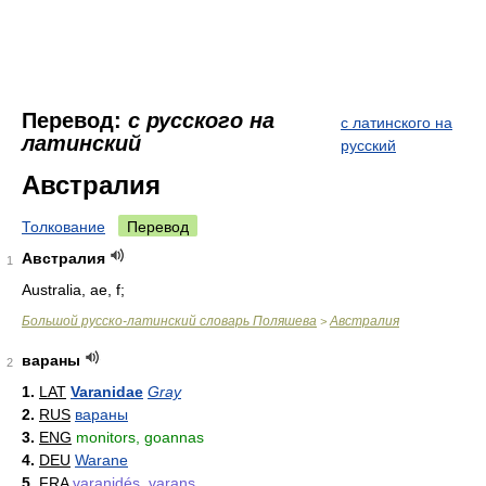
Перевод:
с русского на
с латинского на
латинский
русский
Австралия
Толкование
Перевод
Австралия
1
Australia, ae, f;
Большой русско-латинский словарь Поляшева
Австралия
>
вараны
2
1.
LAT
Varanidae
Gray
2.
RUS
вараны
3.
ENG
monitors, goannas
4.
DEU
Warane
5.
FRA
varanidés, varans