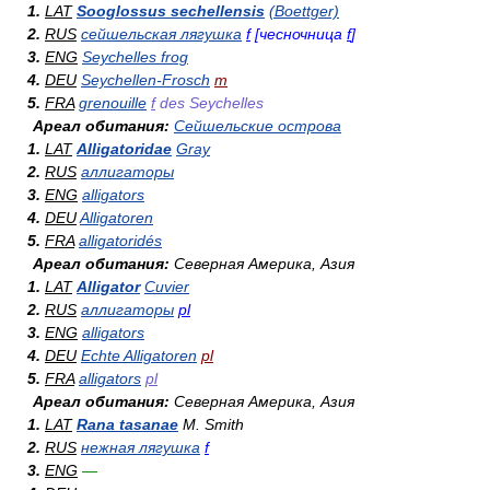
1.
LAT
Sooglossus sechellensis
(Boettger)
2.
RUS
сейшельская лягушка
f
[чесночница
f
]
3.
ENG
Seychelles frog
4.
DEU
Seychellen-Frosch
m
5.
FRA
grenouille
f
des Seychelles
Ареал обитания:
Сейшельские острова
1.
LAT
Alligatoridae
Gray
2.
RUS
аллигаторы
3.
ENG
alligators
4.
DEU
Alligatoren
5.
FRA
alligatoridés
Ареал обитания:
Северная Америка, Азия
1.
LAT
Alligator
Cuvier
2.
RUS
аллигаторы
pl
3.
ENG
alligators
4.
DEU
Echte Alligatoren
pl
5.
FRA
alligators
pl
Ареал обитания:
Северная Америка, Азия
1.
LAT
Rana tasanae
M. Smith
2.
RUS
нежная лягушка
f
3.
ENG
—