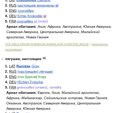
1.
LAT
Crocodylus
Laurenti
2.
RUS
настоящие крокодилы
pl
3.
ENG
crocodiles
4.
DEU
Echte Krokodile
pl
5.
FRA
crocodiles
pl
(vrais)
Ареал обитания:
Азия, Африка, Австралия, Южная Америка,
Северная Америка, Центральная Америка, Малайский
архипелаг, Новая Гвинея
VOCABULARIUM NOMINUM ANIMALIUM QUINQUELINGUE
крокодилы,
>
настоящие
лягушки, настоящие
4
1.
LAT
Ranidae
Gray
2.
RUS
(настоящие) лягушки
3.
ENG
true [typical] frogs
4.
DEU
(Echte) Frösche
5.
FRA
grenouilles (vraies), ranidés
Ареал обитания:
Европа, Азия, Малайский архипелаг,
Африка, Мадагаскар, Сейшельские острова, Новая Гвинея,
Океания, Австралия, Северная Америка, Центральная
Америка, Южная Америка