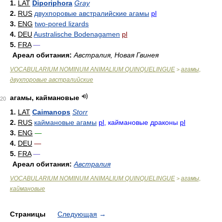
1.
LAT
Diporiphora
Gray
2.
RUS
двухпоровые австралийские агамы
pl
3.
ENG
two-pored lizards
4.
DEU
Australische Bodenagamen
pl
5.
FRA
—
Ареал обитания:
Австралия, Новая Гвинея
VOCABULARIUM NOMINUM ANIMALIUM QUINQUELINGUE
агамы,
>
двухпоровые австралийские
агамы, каймановые
20
1.
LAT
Caimanops
Storr
2.
RUS
каймановые агамы
pl
, каймановые драконы
pl
3.
ENG
—
4.
DEU
—
5.
FRA
—
Ареал обитания:
Австралия
VOCABULARIUM NOMINUM ANIMALIUM QUINQUELINGUE
агамы,
>
каймановые
Страницы
Следующая
→