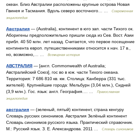
океан. Близ Австралии расположены крупные острова Новая
Гвинея и Тасмания. Вдоль северо восточного… …
Современная
энциклопедия
Австралия
— (Australia), континент в юго зап. части Тихого ок.
Аборигены предположительно пришли сюда из Сев. Вост. Азии
прибл. 40 50 млн. лет назад. Считается, что первое посещение
континента европ. путешественниками относится к нач. 17 в.,
но, возможно,… …
Всемирная история
АВСТРАЛИЯ
— [англ. Commonwealth of Australia;
Австралийский Союз], гос во в юж. части Тихого океана.
Территория: 7 686 810 кв. км. Столица: Канберра (331 тыс.
жителей). Крупнейшие города: Мельбурн (3,04 млн.), Сидней
(3,9 млн.). Гос. язык: англ. География.… …
Православная
энциклопедия
австралия
— (зеленый, пятый) континент, страна кенгуру
Словарь русских синонимов. Австралия Зелёный континент
Словарь синонимов русского языка. Практический справочник.
М.: Русский язык. З. Е. Александрова. 2011 …
Словарь синонимов