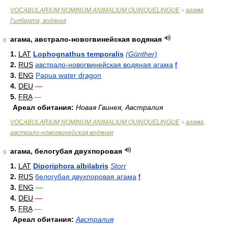
VOCABULARIUM NOMINUM ANIMALIUM QUINQUELINGUE
агама
>
Гилберта, водяная
агама, австрало-новогвинейская водяная
8
1.
LAT
Lophognathus temporalis
(Günther)
2.
RUS
австрало-новогвинейская водяная агама
f
3.
ENG
Papua water dragon
4.
DEU
—
5.
FRA
—
Ареал обитания:
Новая Гвинея, Австралия
VOCABULARIUM NOMINUM ANIMALIUM QUINQUELINGUE
агама,
>
австрало-новогвинейская водяная
агама, белогубая двухпоровая
9
1.
LAT
Diporiphora albilabris
Storr
2.
RUS
белогубая двухпоровая агама
f
3.
ENG
—
4.
DEU
—
5.
FRA
—
Ареал обитания:
Австралия