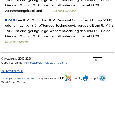
Geräte, PC und PC XT, werden oft unter dem Kürzel PC/XT
zusammengefasst und… …
Deutsch Wikipedia
IBM XT
— IBM PC XT Der IBM Personal Computer XT (Typ 5160)
oder einfach XT (für eXtended Technology), vorgestellt am 8. März
1983, ist eine geringfügige Weiterentwicklung des IBM PC. Beide
Geräte, PC und PC XT, werden oft unter dem Kürzel PC/XT… …
Deutsch Wikipedia
© Академик, 2000-2026
18+
Обратная связь:
Техподдержка
,
Реклама на сайте
👣 Путешествия
Экспорт словарей на сайты
, сделанные на PHP,
Joomla,
Drupal,
WordPress, MODx.