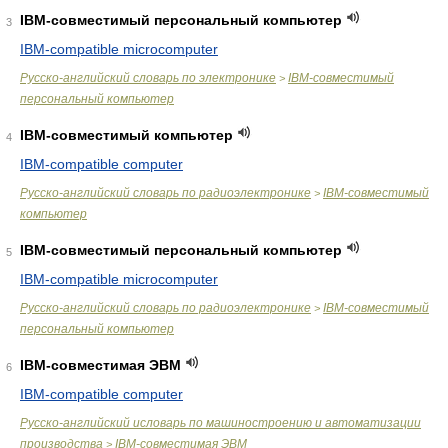
IBM-совместимый персональный компьютер
3
IBM-compatible microcomputer
Русско-английский словарь по электронике
IBM-совместимый
>
персональный компьютер
IBM-совместимый компьютер
4
IBM-compatible computer
Русско-английский словарь по радиоэлектронике
IBM-совместимый
>
компьютер
IBM-совместимый персональный компьютер
5
IBM-compatible microcomputer
Русско-английский словарь по радиоэлектронике
IBM-совместимый
>
персональный компьютер
IBM-совместимая ЭВМ
6
IBM-compatible computer
Русско-английский исловарь по машиностроению и автоматизации
производства
IBM-совместимая ЭВМ
>