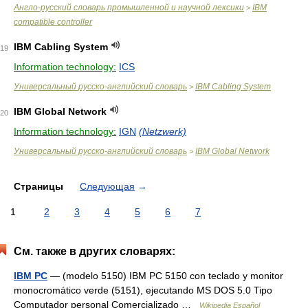
Англо-русский словарь промышленной и научной лексики
IBM
>
compatible controller
IBM Cabling System
19
Information technology:
ICS
Универсальный русско-английский словарь
IBM Cabling System
>
IBM Global Network
20
Information technology:
IGN
(Netzwerk)
Универсальный русско-английский словарь
IBM Global Network
>
Страницы
Следующая
→
1
2
3
4
5
6
7
См. также в других словарях:
IBM PC
— (modelo 5150) IBM PC 5150 con teclado y monitor
monocromático verde (5151), ejecutando MS DOS 5.0 Tipo
Computador personal Comercializado …
Wikipedia Español