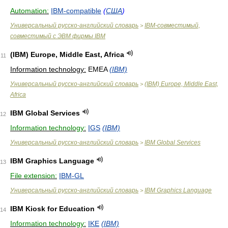
Automation:
IBM-compatible
(
США
)
Универсальный русско-английский словарь
IBM-совместимый,
>
совместимый с ЭВМ фирмы IBM
(IBM) Europe, Middle East, Africa
11
Information technology:
EMEA
(IBM)
Универсальный русско-английский словарь
(IBM) Europe, Middle East,
>
Africa
IBM Global Services
12
Information technology:
IGS
(IBM)
Универсальный русско-английский словарь
IBM Global Services
>
IBM Graphics Language
13
File extension:
IBM-GL
Универсальный русско-английский словарь
IBM Graphics Language
>
IBM Kiosk for Education
14
Information technology:
IKE
(IBM)