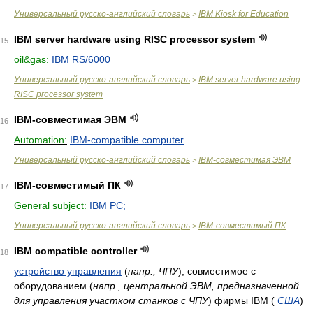
Универсальный русско-английский словарь
IBM Kiosk for Education
>
IBM server hardware using RISC processor system
15
oil&gas:
IBM RS/6000
Универсальный русско-английский словарь
IBM server hardware using
>
RISC processor system
IBM-совместимая ЭВМ
16
Automation:
IBM-compatible computer
Универсальный русско-английский словарь
IBM-совместимая ЭВМ
>
IBM-совместимый ПК
17
General subject:
IBM PC;
Универсальный русско-английский словарь
IBM-совместимый ПК
>
IBM compatible controller
18
устройство управления
(
напр., ЧПУ
)
, совместимое с
оборудованием
(
напр., центральной ЭВМ, предназначенной
для управления участком станков с ЧПУ
)
фирмы IBM
(
США
)