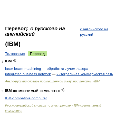
Перевод:
с русского на
с английского на
английский
русский
(IBM)
Толкование
Перевод
IBM
1
laser beam machining
—
обработка лучом лазера
integrated business network
—
интегральная коммерческая сеть
Англо-русский словарь промышленной и научной лексики
IBM
>
IBM-совместимый компьютер
2
IBM-compatible computer
Русско-английский словарь по электронике
IBM-совместимый
>
компьютер