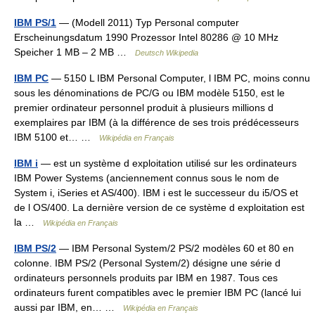
IBM PS/1
— (Modell 2011) Typ Personal computer
Erscheinungsdatum 1990 Prozessor Intel 80286 @ 10 MHz
Speicher 1 MB – 2 MB …
Deutsch Wikipedia
IBM PC
— 5150 L IBM Personal Computer, l IBM PC, moins connu
sous les dénominations de PC/G ou IBM modèle 5150, est le
premier ordinateur personnel produit à plusieurs millions d
exemplaires par IBM (à la différence de ses trois prédécesseurs
IBM 5100 et… …
Wikipédia en Français
IBM i
— est un système d exploitation utilisé sur les ordinateurs
IBM Power Systems (anciennement connus sous le nom de
System i, iSeries et AS/400). IBM i est le successeur du i5/OS et
de l OS/400. La dernière version de ce système d exploitation est
la …
Wikipédia en Français
IBM PS/2
— IBM Personal System/2 PS/2 modèles 60 et 80 en
colonne. IBM PS/2 (Personal System/2) désigne une série d
ordinateurs personnels produits par IBM en 1987. Tous ces
ordinateurs furent compatibles avec le premier IBM PC (lancé lui
aussi par IBM, en… …
Wikipédia en Français