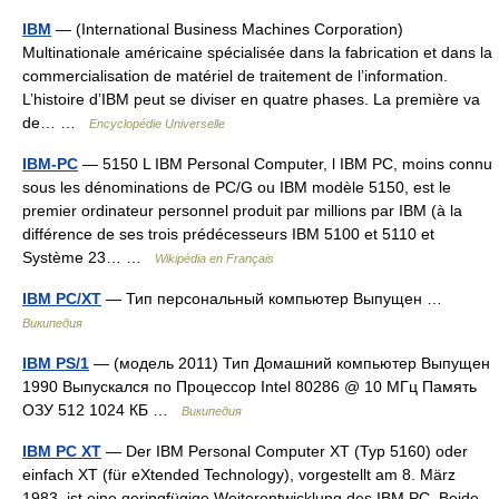
IBM
— (International Business Machines Corporation)
Multinationale américaine spécialisée dans la fabrication et dans la
commercialisation de matériel de traitement de l’information.
L’histoire d’IBM peut se diviser en quatre phases. La première va
de… …
Encyclopédie Universelle
IBM-PC
— 5150 L IBM Personal Computer, l IBM PC, moins connu
sous les dénominations de PC/G ou IBM modèle 5150, est le
premier ordinateur personnel produit par millions par IBM (à la
différence de ses trois prédécesseurs IBM 5100 et 5110 et
Système 23… …
Wikipédia en Français
IBM PC/XT
— Тип персональный компьютер Выпущен …
Википедия
IBM PS/1
— (модель 2011) Тип Домашний компьютер Выпущен
1990 Выпускался по Процессор Intel 80286 @ 10 МГц Память
ОЗУ 512 1024 КБ …
Википедия
IBM PC XT
— Der IBM Personal Computer XT (Typ 5160) oder
einfach XT (für eXtended Technology), vorgestellt am 8. März
1983, ist eine geringfügige Weiterentwicklung des IBM PC. Beide