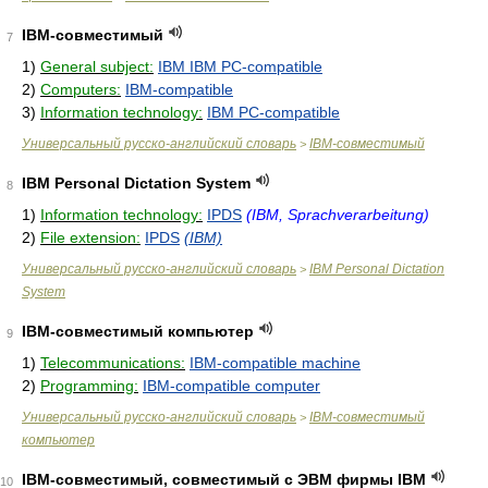
IBM-совместимый
7
1)
General subject:
IBM IBM PC-compatible
2)
Computers:
IBM-compatible
3)
Information technology:
IBM PC-compatible
Универсальный русско-английский словарь
IBM-совместимый
>
IBM Personal Dictation System
8
1)
Information technology:
IPDS
(IBM, Sprachverarbeitung)
2)
File extension:
IPDS
(IBM)
Универсальный русско-английский словарь
IBM Personal Dictation
>
System
IBM-совместимый компьютер
9
1)
Telecommunications:
IBM-compatible machine
2)
Programming:
IBM-compatible computer
Универсальный русско-английский словарь
IBM-совместимый
>
компьютер
IBM-совместимый, совместимый с ЭВМ фирмы IBM
10