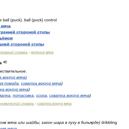
e
ball
(
puck
),
ball
(
puck
)
control
мяча
тренней
стороной
стопы
ъёмом
шней
стороной
стопы
ртивный
словарь
ведение
мяча
>
а
ествительное:
а
вокруг
мяча
)
ая
помада
,
схватка
вокруг
мяча
)
ка
вокруг
мяча
)
валка
,
потасовка
,
ссора
,
схватка
вокруг
мяча
)
онимический
словарь
схватка
вокруг
мяча
>
ком
мяча
или
шайбы
;
загон
шара
в
лузу
в
бильярде
)
dribbling
ние
мяча