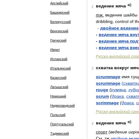
Английский
ведение
мяча
2
Башкирский
тж
.
ведение
шайбы
dribbling
,
control
of
th
Белорусский
-
двойное
ведение
Венгерский
-
ведение
мяча
вну
Греческий
-
ведение
мяча
под
-
ведение
мяча
вне
Иврит
Русско
-
английский
спо
Испанский
схватка
вокруг
мяч
Итальянский
3
scrummage
имя
сущ
Казахский
scrummage
(
схватк
Латышский
rouge
(
румяна
,
губн
scrum
(
драка
,
схват
Немецкий
scrimmage
(
драка
,
с
Нидерландский
Русско
-
английский
син
Польский
ведение
мяча
4
Португальский
спорт
(
ведение
игро
Таджикский
См
.
тж
двойное
веде