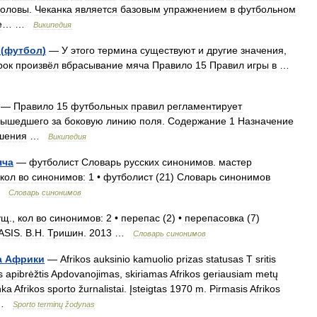
головы
.
Чеканка
является
базовым
упражнением
в
футбольном
е
… …
Википедия
(
футбол
)
—
У
этого
термина
существуют
и
другие
значения
,
рок
произвёл
вбрасывание
мяча
Правило
15
Правил
игры
в
…
—
Правило
15
футбольных
правил
регламентирует
вышедшего
за
боковую
линию
поля
.
Содержание
1
Назначение
шения
…
Википедия
яча
—
футболист
Словарь
русских
синонимов
.
мастер
кол
во
синонимов:
1
•
футболист
(
21
)
Словарь
синонимов
…
Словарь
синонимов
ущ
.,
кол
во
синонимов:
2
•
перепас
(
2
) •
перепасовка
(
7
)
ASIS
.
В
.
Н
.
Тришин
.
2013
…
Словарь
синонимов
а
Африки
—
Afrikos
auksinio
kamuolio
prizas
statusas
T
sritis
s
apibrėžtis
Apdovanojimas
,
skiriamas
Afrikos
geriausiam
metų
nka
Afrikos
sporto
žurnalistai
.
Įsteigtas
1970
m
.
Pirmasis
Afrikos
 …
Sporto
terminų
žodynas