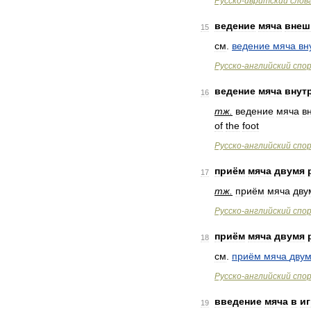
Русско
-
ивритский
слов
ведение
мяча
внеш
15
см
.
ведение
мяча
вн
Русско
-
английский
спо
ведение
мяча
внут
16
тж
.
ведение
мяча
в
of
the
foot
Русско
-
английский
спо
приём
мяча
двумя
17
тж
.
приём
мяча
дву
Русско
-
английский
спо
приём
мяча
двумя
18
см
.
приём
мяча
дву
Русско
-
английский
спо
введение
мяча
в
иг
19