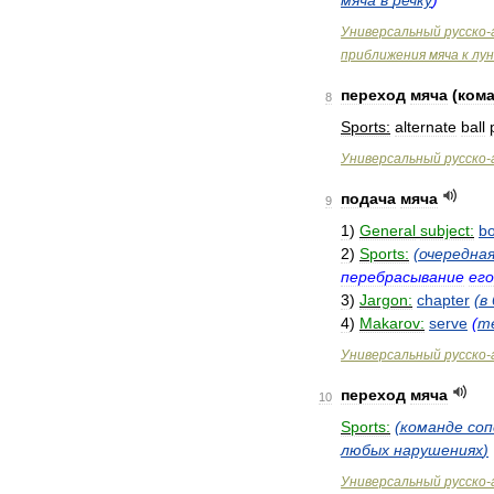
мяча
в
речку
)
Универсальный
русско
-
приближения
мяча
к
лун
переход
мяча
(
ком
8
Sports:
alternate
ball
Универсальный
русско
-
подача
мяча
9
1
)
General
subject:
bo
2
)
Sports:
(
очередна
перебрасывание
его
3
)
Jargon:
chapter
(
в
4
)
Makarov:
serve
(
т
Универсальный
русско
-
переход
мяча
10
Sports:
(
команде
соп
любых
нарушениях
)
Универсальный
русско
-