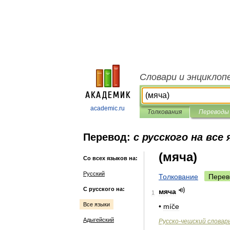
Словари и энциклоп
academic.ru
Толкования
Переводы
Перевод:
с русского на все
(мяча)
Со всех языков на:
Русский
Толкование
Перев
С русского на:
мяча
1
Все языки
•
míče
Адыгейский
Русско
-
чешский
словар