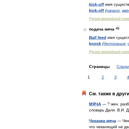
kick
-
off
имя
существ
kick
-
off
(
начало
,
вве
Русско
-
английский
син
подача
мяча
20
Ball
feed
имя
сущест
knock
(
детонация
,
Русско
-
английский
син
Страницы
След
1
2
3
См
.
также
в
друг
МЯЧА
— ?
жен
.
раз
словарь
Даля
.
В
.
И
.
Д
Чеканка
мяча
—
Чек
что
чеканящий
не
да