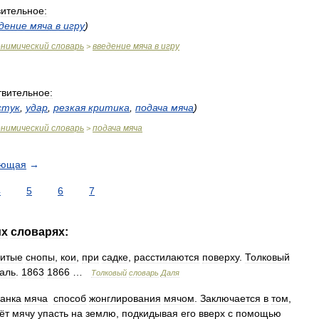
ительное:
дение
мяча
в
игру
)
онимический
словарь
введение
мяча
в
игру
>
вительное:
стук
,
удар
,
резкая
критика
,
подача
мяча
)
онимический
словарь
подача
мяча
>
ующая
→
4
5
6
7
их
словарях:
битые
снопы
,
кои
,
при
садке
,
расстилаются
поверху
.
Толковый
аль
.
1863
1866
…
Толковый
словарь
Даля
анка
мяча
способ
жонглирования
мячом
.
Заключается
в
том
,
ёт
мячу
упасть
на
землю
,
подкидывая
его
вверх
с
помощью