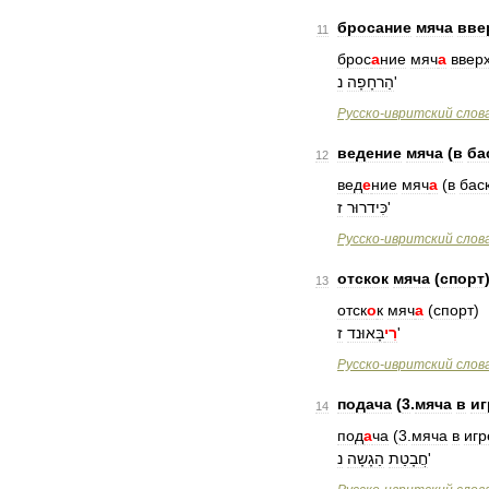
бросание
мяча
вве
11
брос
а
ние
мяч
а
ввер
נ
הַרחָפָה
'
Русско
-
ивритский
слов
ведение
мяча
(
в
ба
12
вед
е
ние
мяч
а
(
в
бас
ז
כִּידרוּר
'
Русско
-
ивритский
слов
отскок
мяча
(
спорт
13
отск
о
к
мяч
а
(
спорт
)
ז
בָּאוּנד
רִי
'
Русско
-
ивритский
слов
подача
(
3
.
мяча
в
иг
14
под
а
ча
(
3
.
мяча
в
игр
נ
הַגָשָה
חֲבָטַת
'