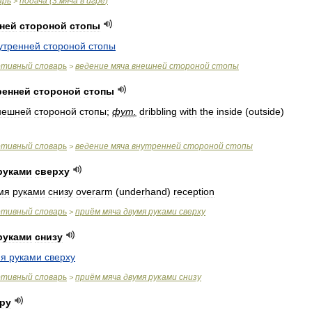
арь
подача
(
3
.
мяча
в
игре
)
>
ней
стороной
стопы
утренней
стороной
стопы
ртивный
словарь
ведение
мяча
внешней
стороной
стопы
>
ренней
стороной
стопы
нешней
стороной
стопы
;
фут
.
dribbling
with
the
inside
(
outside
)
ртивный
словарь
ведение
мяча
внутренней
стороной
стопы
>
руками
сверху
мя
руками
снизу
overarm
(
underhand
)
reception
ртивный
словарь
приём
мяча
двумя
руками
сверху
>
руками
снизу
мя
руками
сверху
ртивный
словарь
приём
мяча
двумя
руками
снизу
>
ру