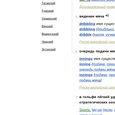
Татарский
Дополнительный
унив
Турецкий
ведение
мяча
5
Украинский
dribbling
имя
сущес
Финский
dribbling
(
дриблинг
Французский
dribble
(
капля
,
руче
Чешский
Русско
-
английский
син
Эстонский
очередь
подачи
мя
6
innings
имя
существ
inning
(
подача
,
пери
очередь
подачи
мяча
innings
(
подача
,
пер
подачи
мяча
)
Русско
-
английский
син
в
гольфе
лёгкий
уд
7
стратегических
со
Sports:
lay
-
up
(
если
,