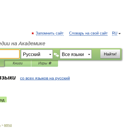
Запомнить сайт
Словарь на свой сайт
RU
едии на Академике
Найти!
Книги
Игры ⚽
 языки
со всех языков на русский
од
ь
мяча
>