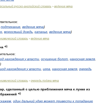
ерсальный
русско
-
английский
словарь
ведение
мяча
>
твительное:
,
подтекание
,
ведение
мяча
)
ек
,
моросящий
дождь
,
капанье
,
ведение
мяча
)
онимический
словарь
ведение
мяча
>
ча
ительное:
од
нахождения
у
власти
,
осушение
болот
,
наносная
земля
,
)
иод
нахождения
у
власти
,
игра
,
наносная
земля
,
очередь
онимический
словарь
очередь
подачи
мяча
>
ар
,
сделанный
с
целью
приближения
мяча
к
лунке
из
ображений
скажем
,
один
дальний
удар
может
привести
к
попаданию