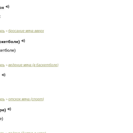
рх
х
арь
бросание
мяча
вверх
>
скетболе
)
кетболе
)
арь
ведение
мяча
(
в
баскетболе
)
>
)
арь
отскок
мяча
(
спорт
)
>
ре
)
е
)