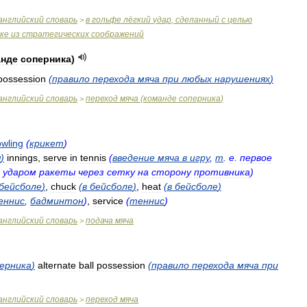
английский
словарь
в
гольфе
лёгкий
удар
,
сделанный
с
целью
>
ке
из
стратегических
соображений
анде
соперника
)
possession
(
правило
перехода
мяча
при
любых
нарушениях
)
английский
словарь
переход
мяча
(
команде
соперника
)
>
wling
(
крикет
)
я
)
innings
,
serve
in
tennis
(
введение
мяча
в
игру
,
т
.
е
.
первое
ударом
ракеты
через
сетку
на
сторону
противника
)
бейсболе
)
,
chuck
(
в
бейсболе
)
,
heat
(
в
бейсболе
)
еннис
,
бадминтон
)
,
service
(
теннис
)
английский
словарь
подача
мяча
>
ерника
)
alternate
ball
possession
(
правило
перехода
мяча
при
английский
словарь
переход
мяча
>