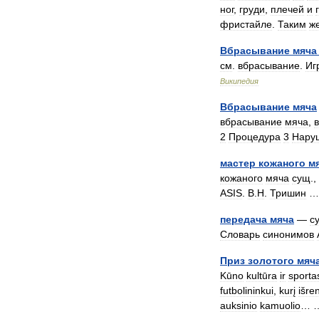
ног
,
груди
,
плечей
и
фристайле
.
Таким
ж
Вбрасывание
мяча
см
.
вбрасывание
.
Иг
Википедия
Вбрасывание
мяча
вбрасывание
мяча
,
2
Процедура
3
Нару
мастер
кожаного
м
кожаного
мяча
сущ
.,
ASIS
.
В
.
Н
.
Тришин
передача
мяча
—
с
Словарь
синонимов
Приз
золотого
мяч
Kūno
kultūra
ir
sporta
futbolininkui
,
kurį
išre
auksinio
kamuolio
…