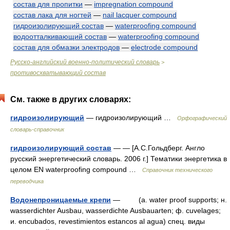
состав для пропитки
—
impregnation compound
состав лака для ногтей
—
nail lacquer compound
гидроизолирующий состав
—
waterproofing compound
водоотталкивающий состав
—
waterproofing compound
состав для обмазки электродов
—
electrode compound
Русско-английский военно-политический словарь
>
противосхватывающий состав
См. также в других словарях:
гидроизолирующий
— гидроизолирующий …
Орфографический
словарь-справочник
гидроизолирующий состав
— — [А.С.Гольдберг. Англо
русский энергетический словарь. 2006 г.] Тематики энергетика в
целом EN waterproofing compound …
Справочник технического
переводчика
Водонепроницаемые крепи
— (a. water proof supports; н.
wasserdichter Ausbau, wasserdichte Ausbauarten; ф. cuvelages;
и. encubados, revestimientos estancos al agua) спец. виды