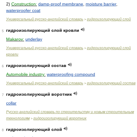
2)
Construction:
damp-proof membrane
,
moisture barrier
,
waterproofer coat
Универсальный русско-английский словарь
гидроизолирующий слой
>
гидроизолирующий слой кровли
5
Makarov:
underlay
Универсальный русско-английский словарь
гидроизолирующий слой
>
кровли
гидроизолирующий состав
6
Automobile industry:
waterproofing compound
Универсальный русско-английский словарь
гидроизолирующий состав
>
гидроизолирующий воротник
7
collar
Русско-английский словарь по строительству и новым строительным
технологиям
гидроизолирующий воротник
>
гидроизолирующий слой
8