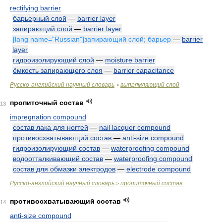
rectifying barrier
барьерный слой
—
barrier layer
запирающий слой
—
barrier layer
[lang name="Russian"]запирающий слой; барьер
—
barrier
layer
гидроизолирующий слой
—
moisture barrier
ёмкость запирающего слоя
—
barrier capacitance
Русско-английский научный словарь
выпрямляющий слой
>
пропиточный состав
13
impregnation compound
состав лака для ногтей
—
nail lacquer compound
противосхватывающий состав
—
anti-size compound
гидроизолирующий состав
—
waterproofing compound
водоотталкивающий состав
—
waterproofing compound
состав для обмазки электродов
—
electrode compound
Русско-английский научный словарь
пропиточный состав
>
противосхватывающий состав
14
anti-size compound