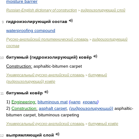
moisture barrier
Russian-English dictionary of construction
гидроизолирующий слой
>
гидроизолирующий состав
9
waterproofing compound
Русско-английский политехнический словарь
гидроизолирующий
>
состав
битумный (гидроизолирующий) ковёр
10
Construction:
asphaltic-bitumen carpet
Универсальный русско-английский словарь
битумный
>
(гидроизолирующий) ковёр
битумный ковёр
11
1)
Engineering:
bituminous mat
(
напр
.
кровли
)
2)
Construction:
asphalt carpet
,
(гидроизолирующий)
asphaltic-
bitumen carpet, bituminous carpeting
Универсальный русско-английский словарь
битумный ковёр
>
выпрямляющий слой
12