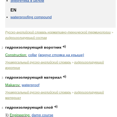
энергетика в целом
EN
waterproofing compound
Русско-английский словарь нормативно-технической терминологии
>
гидроизолирующий состав
гидроизолирующий воротник
2
Construction:
collar
(вокруг стояка на крыше)
Универсальный русско-английский словарь
гидроизолирующий
>
воротник
гидроизолирующий материал
3
Makarov:
waterproof
Универсальный русско-английский словарь
гидроизолирующий
>
материал
гидроизолирующий слой
4
1)
Engineering:
damp course