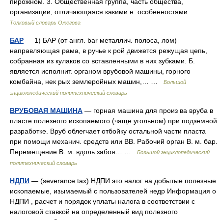
пирожном. 3. Общественная группа, часть общества,
организации, отличающаяся какими н. особенностями …
Толковый словарь Ожегова
БАР
— 1) БАР (от англ. bar металлич. полоса, лом)
направляющая рама, в ручье к рой движется режущая цепь,
собранная из кулаков со вставленными в них зубками. Б.
является исполнит. органом врубовой машины, горного
комбайна, нек рых землеройных машин,… …
Большой
энциклопедический политехнический словарь
ВРУБОВАЯ МАШИНА
— горная машина для произ ва вруба в
пласте полезного ископаемого (чаще угольном) при подземной
разработке. Вруб облегчает отбойку остальной части пласта
при помощи механич. средств или ВВ. Рабочий орган В. м. бар.
Перемещение В. м. вдоль забоя… …
Большой энциклопедический
политехнический словарь
НДПИ
— (severance tax) НДПИ это налог на добытые полезные
ископаемые, изымаемый с пользователей недр Информация о
НДПИ , расчет и порядок уплаты налога в соответствии с
налоговой ставкой на определенный вид полезного