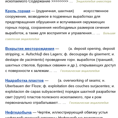
ископаемого Содержание >>>>>>>> …
Энциклопедия инвестора
Крепь горная
— (рудничная, шахтная) искусственное
сооружение, возводимое в подземных выработках для
предотвращения обрушения и вспучивания окружающих
горных пород, сохранения необходимых размеров сечения
выработок, а также для восприятия и управления… …
Большая
советская энциклопедия
Вскрытие месторождения
— (a. deposit opening, deposit
stripping; н. Aufschluβ des Lagers; ф. decoupage du gisement; и.
destape de yacimiento) проведение горн. выработок (траншей,
шахтных стволов, буровых скважин и др.), открывающих доступ
c поверхности к залежам… …
Геологическая энциклопедия
Надработка пластов
— (a. overworking of seams; н.
Uberbauen der Floze; ф. exploitation des couches surjacentes; и.
explotacion de capas subyacentes) порядок шахтной разработки
свит (групп) пластов полезного ископаемого, при к ром
первоначально отрабатывают… …
Геологическая энциклопедия
Нефтедобыча
— Чертёж, иллюстрирующий обвязку устья
нефтедобывающей скважины Нефтедобыча подотрасль