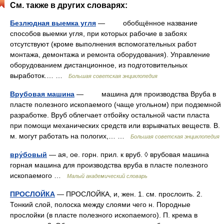
См. также в других словарях:
Безлюдная выемка угля
— обобщённое название
способов выемки угля, при которых рабочие в забоях
отсутствуют (кроме выполнения вспомогательных работ
монтажа, демонтажа и ремонта оборудования). Управление
оборудованием дистанционное, из подготовительных
выработок.… …
Большая советская энциклопедия
Врубовая машина
— машина для производства Вруба в
пласте полезного ископаемого (чаще угольном) при подземной
разработке. Вруб облегчает отбойку остальной части пласта
при помощи механических средств или взрывчатых веществ. В.
м. могут работать на пологих,… …
Большая советская энциклопедия
вру́бовый
— ая, ое. горн. прил. к вруб. ◊ врубовая машина
горная машина для производства вруба в пласте полезного
ископаемого …
Малый академический словарь
ПРОСЛОЙКА
— ПРОСЛОЙКА, и, жен. 1. см. прослоить. 2.
Тонкий слой, полоска между слоями чего н. Породные
прослойки (в пласте полезного ископаемого). П. крема в