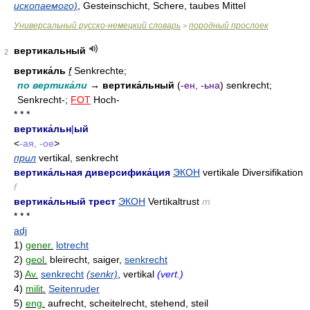
ископаемого)
, Gesteinschicht, Schere, taubes Mittel
Универсальный русско-немецкий словарь
породный прослоек
>
вертикальный
2
вертика́ль
f
Senkrechte;
по вертика́ли
→
вертика́льный
(
-ен, -ьна
) senkrecht;
Senkrecht-;
FOT
Hoch-
* * *
вертика́льн
|
ый
<
-ая, -ое
>
прил
vertikal, senkrecht
вертика́льная диверсифика́ция
ЭКОН
vertikale Diversifikation
f
вертика́льный трест
ЭКОН
Vertikaltrust
m
* * *
adj
1)
gener.
lotrecht
2)
geol.
bleirecht, saiger,
senkrecht
3)
Av.
senkrecht
(senkr)
, vertikal
(vert.)
4)
milit.
Seitenruder
5)
eng.
aufrecht, scheitelrecht, stehend, steil