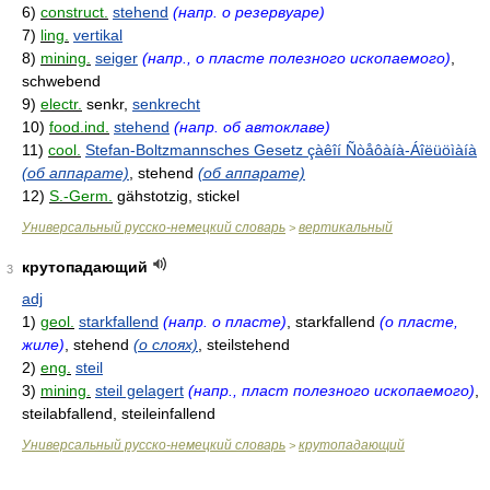
6)
construct.
stehend
(напр. о резервуаре)
7)
ling.
vertikal
8)
mining.
seiger
(напр., о пласте полезного ископаемого)
,
schwebend
9)
electr.
senkr,
senkrecht
10)
food.ind.
stehend
(напр. об автоклаве)
11)
cool.
Stefan-Boltzmannsches Gesetz çàêîí Ñòåôàíà-Áîëüöìàíà
(об аппарате)
, stehend
(об аппарате)
12)
S.-Germ.
gähstotzig, stickel
Универсальный русско-немецкий словарь
вертикальный
>
крутопадающий
3
adj
1)
geol.
starkfallend
(напр. о пласте)
, starkfallend
(о пласте,
жиле)
, stehend
(о слоях)
, steilstehend
2)
eng.
steil
3)
mining.
steil gelagert
(напр., пласт полезного ископаемого)
,
steilabfallend, steileinfallend
Универсальный русско-немецкий словарь
крутопадающий
>