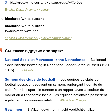
3
black/red/white currant
•
zwarte/rode/witte bes
English-Dutch dictionary
currant
>
black/red/white currant
5
black/red/white currant
zwarte/rode/witte bes
English-Dutch dictionary
black/red/white currant
>
См. также в других словарях:
National Socialist Movement in the Netherlands
— Nationaal
Socialistische Beweging in Nederland Leader Anton Mussert (1931
1945) …
Wikipedia
Surnom des clubs de football
— Les équipes de clubs de
football possèdent souvent un surnom, renforçant l identité du
club. Pour la plupart, le surnom a un rapport avec la couleur du
maillot ou à l économie locale. Les équipes nationales possèdent
également des surnoms relatif …
Wikipédia en Français
Gewinnen
— 1. Allzeit gewinnen, macht verdächtig, allzeit