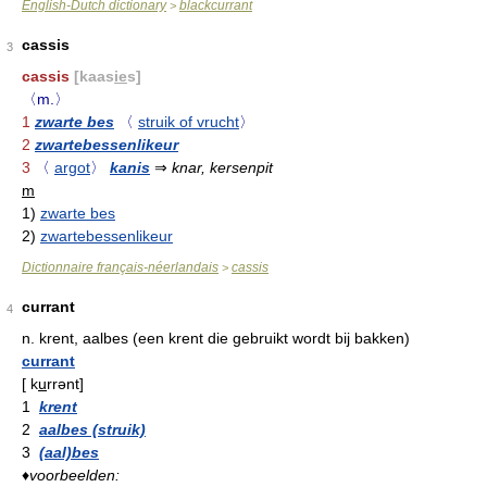
English-Dutch dictionary
blackcurrant
>
cassis
3
cassis
[kaas
ie
s]
〈m.〉
1
zwarte bes
〈
struik of vrucht
〉
2
zwartebessenlikeur
3
〈
argot
〉
kanis
⇒
knar, kersenpit
m
1)
zwarte bes
2)
zwartebessenlikeur
Dictionnaire français-néerlandais
cassis
>
currant
4
n.
krent, aalbes (een krent die gebruikt wordt bij bakken)
currant
[
k
u
rrənt
]
1
krent
2
aalbes (struik)
3
(aal)bes
♦
voorbeelden: