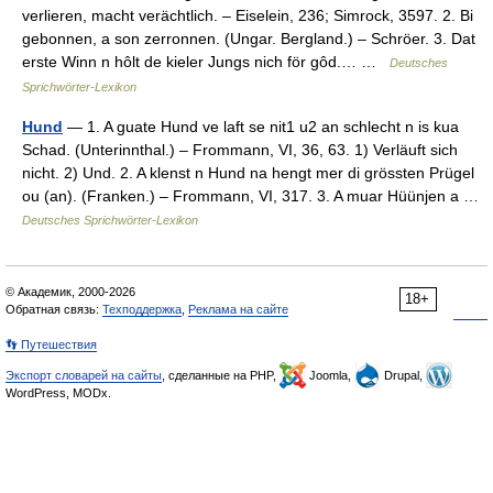
verlieren, macht verächtlich. – Eiselein, 236; Simrock, 3597. 2. Bi
gebonnen, a son zerronnen. (Ungar. Bergland.) – Schröer. 3. Dat
erste Winn n hôlt de kieler Jungs nich för gôd.… …
Deutsches
Sprichwörter-Lexikon
Hund
— 1. A guate Hund ve laft se nit1 u2 an schlecht n is kua
Schad. (Unterinnthal.) – Frommann, VI, 36, 63. 1) Verläuft sich
nicht. 2) Und. 2. A klenst n Hund na hengt mer di grössten Prügel
ou (an). (Franken.) – Frommann, VI, 317. 3. A muar Hüünjen a …
Deutsches Sprichwörter-Lexikon
© Академик, 2000-2026
18+
Обратная связь:
Техподдержка
,
Реклама на сайте
👣 Путешествия
Экспорт словарей на сайты
, сделанные на PHP,
Joomla,
Drupal,
WordPress, MODx.