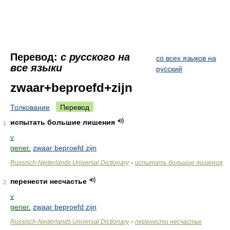
Перевод:
с русского на
со всех языков на
все языки
русский
zwaar+beproefd+zijn
Толкование
Перевод
испытать большие лишения
1
v
gener.
zwaar beproefd zijn
Russisch-Nederlands Universal Dictionary
испытать большие лишения
>
перенести несчастье
2
v
gener.
zwaar beproefd zijn
Russisch-Nederlands Universal Dictionary
перенести несчастье
>