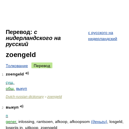
Перевод:
с
с русского на
нидерландского на
нидерландский
русский
zoengeld
Толкование
Перевод
zoengeld
1
сущ.
общ.
выкуп
Dutch-russian dictionary
zoengeld
>
выкуп
2
n
gener.
inlossing, rantsoen, afkoop, afkoopsom
(деньги)
, losgeld,
losprijs in, uitkoop, zoengeld