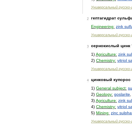
Универсальный
русско
-
гептагидрат
сульф
2
Engineering:
zink
sulf
Универсальный
русско
-
сернокислый
цинк
3
1
)
Agriculture:
zink
sul
2
)
Chemistry:
vitriol
sa
Универсальный
русско
-
цинковый
купорос
4
1
)
General
subject:
su
2
)
Geology:
goslarite
3
)
Agriculture:
zink
sul
4
)
Chemistry:
vitriol
sa
5
)
Mining:
zinc
sulpha
Универсальный
русско
-