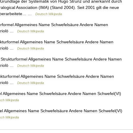
Grundlage
der
Systematik
von
Hugo
Strunz
und
anerkannt
durch
alogical
Association
(
IMA
) (
Stand
2004
).
Seit
2001
gilt
die
neue
berarbeitete
… …
Deutsch
Wikipedia
urformel
Allgemeines
Name
Schwefelsäure
Andere
Namen
triolö
…
Deutsch
Wikipedia
kturformel
Allgemeines
Name
Schwefelsäure
Andere
Namen
triolö
…
Deutsch
Wikipedia
—
Strukturformel
Allgemeines
Name
Schwefelsäure
Andere
Namen
triolö
…
Deutsch
Wikipedia
ukturformel
Allgemeines
Name
Schwefelsäure
Andere
Namen
triolö
…
Deutsch
Wikipedia
l
Allgemeines
Name
Schwefelsäure
Andere
Namen
Schwefel
(
VI
)
sch
Wikipedia
el
Allgemeines
Name
Schwefelsäure
Andere
Namen
Schwefel
(
VI
)
sch
Wikipedia