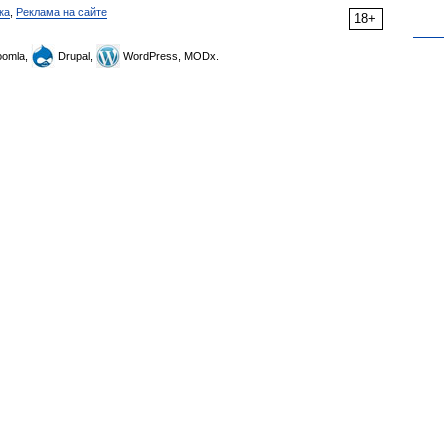
ка
,
Реклама на сайте
18+
omla,
Drupal,
WordPress, MODx.