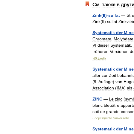
См
.
также
в
друг
Zink
(
II
)-
sulfat
—
Str
Zink
(
II
)
sulfat
Zinkvitri
Systematik
der
Mine
Chromate
,
Molybdate
VI
dieser
Systematik
.
früheren
Versionen
de
Wikipedia
Systematik
der
Mine
aller
zur
Zeit
bekannt
(
9
.
Auflage
)
von
Hugo
Association
(
IMA
)
als
ZINC
—
Le
zinc
(
sym
blanc
bleuâtre
appart
soit
de
grande
conso
Encyclopédie
Universelle
Systematik
der
Mine