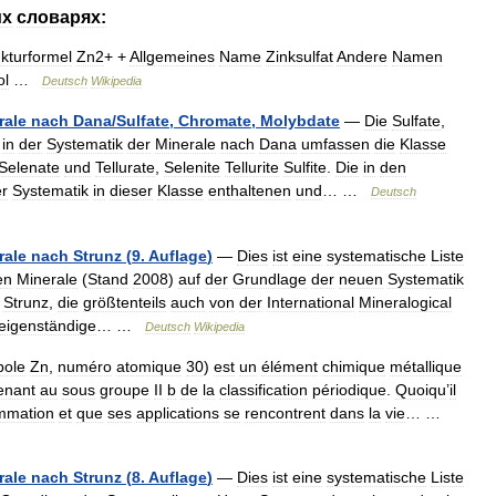
их
словарях:
ukturformel
Zn2
+ +
Allgemeines
Name
Zinksulfat
Andere
Namen
ol
…
Deutsch
Wikipedia
rale
nach
Dana
/
Sulfate
,
Chromate
,
Molybdate
—
Die
Sulfate
,
in
der
Systematik
der
Minerale
nach
Dana
umfassen
die
Klasse
Selenate
und
Tellurate
,
Selenite
Tellurite
Sulfite
.
Die
in
den
r
Systematik
in
dieser
Klasse
enthaltenen
und
… …
Deutsch
rale
nach
Strunz
(
9
.
Auflage
)
—
Dies
ist
eine
systematische
Liste
en
Minerale
(
Stand
2008
)
auf
der
Grundlage
der
neuen
Systematik
Strunz
,
die
größtenteils
auch
von
der
International
Mineralogical
eigenständige
… …
Deutsch
Wikipedia
bole
Zn
,
numéro
atomique
30
)
est
un
élément
chimique
métallique
enant
au
sous
groupe
II
b
de
la
classification
périodique
.
Quoiqu
’
il
mmation
et
que
ses
applications
se
rencontrent
dans
la
vie
… …
rale
nach
Strunz
(
8
.
Auflage
)
—
Dies
ist
eine
systematische
Liste