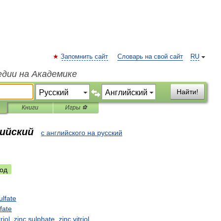
Запомнить сайт
Словарь на свой сайт
RU
едии на Академике
Найти!
Книги
Игры ⚽
лийский
с английского на русский
од
ulfate
fate
triol
,
zinc
sulphate
,
zinc
vitriol