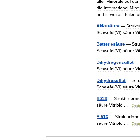
aller
Minerale
auf
der
die
International
Miner
und
in
weiten
Teilen
ü
Akkusäure
—
Strukt
Schwefel
(
VI
)
säure
Vi
Batteriesäure
—
Stru
Schwefel
(
VI
)
säure
Vi
Dihydrogensulfat
Schwefel
(
VI
)
säure
Vi
Dihydrosulfat
—
Str
Schwefel
(
VI
)
säure
Vi
E513
—
Strukturforme
säure
Vitriolö
…
Deut
E
513
—
Strukturform
säure
Vitriolö
…
Deut