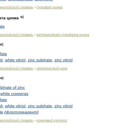
английский
словарь
сульфат
цинка
>
ата
цинка
ate
английский
словарь
гептагидрат
сульфата
цинка
>
fate
lt
,
white
vitriol
,
zinc
sulphate
,
zinc
vitriol
английский
словарь
сернокислый
цинк
>
lphate
of
zinc
,
white
copperas
fate
lt
,
white
vitriol
,
zinc
sulphate
,
zinc
vitriol
te
(
флотореагент
)
английский
словарь
цинковый
купорос
>