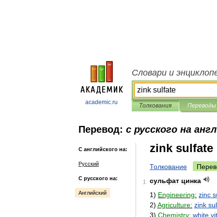
Словари и энциклоп
academic.ru
Толкования
Переводы
Перевод:
с русского на анг
zink sulfate
С английского на:
Русский
Толкование
Перев
С русского на:
сульфат
цинка
1
Английский
1
)
Engineering:
zinc
s
2
)
Agriculture:
zink
sul
3
)
Chemistry:
white
vi