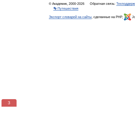
© Академик, 2000-2026
Обратная связь:
Техподдерж
👣 Путешествия
Экспорт словарей на сайты
, сделанные на PHP,
Jo
3