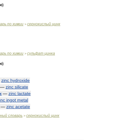
варь
по
химии
сернокислый
цинк
>
варь
по
химии
сульфат
цинка
>
—
zinc
hydroxide
—
zinc
silicate
к
—
zinc
lactate
inc
ingot
metal
—
zinc
acetate
чный
словарь
сернокислый
цинк
>