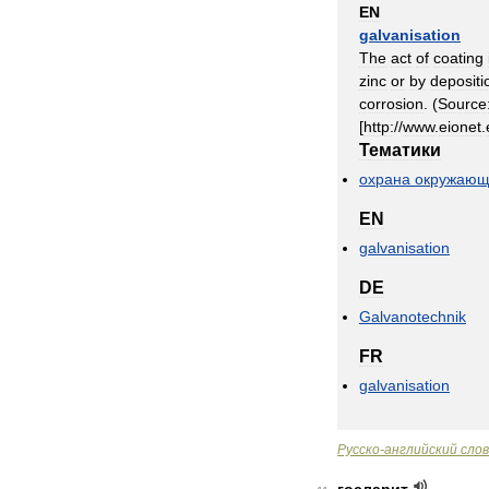
EN
galvanisation
The
act
of
coating
zinc
or
by
depositi
corrosion
. (
Source
[
http:
//
www
.
eionet
.
Тематики
охрана
окружающ
EN
galvanisation
DE
Galvanotechnik
FR
galvanisation
Русско
-
английский
сло