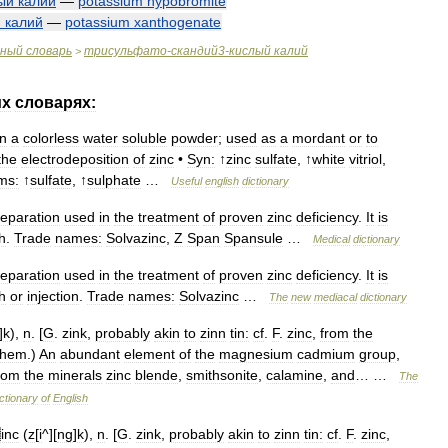
ый
калий
—
potassium
hypobromite
й
калий
—
potassium
xanthogenate
чный
словарь
трисульфато
-
скандий3
-
кислый
калий
>
их
словарях:
n
a
colorless
water
soluble
powder
;
used
as
a
mordant
or
to
the
electrodeposition
of
zinc
•
Syn:
↑
zinc
sulfate
, ↑
white
vitriol
,
ms:
↑
sulfate
, ↑
sulphate
…
Useful
english
dictionary
reparation
used
in
the
treatment
of
proven
zinc
deficiency
.
It
is
h
.
Trade
names:
Solvazinc
,
Z
Span
Spansule
…
Medical
dictionary
reparation
used
in
the
treatment
of
proven
zinc
deficiency
.
It
is
h
or
injection
.
Trade
names:
Solvazinc
…
The
new
mediacal
dictionary
]
k
),
n
. [
G
.
zink
,
probably
akin
to
zinn
tin:
cf
.
F
.
zinc
,
from
the
hem
.)
An
abundant
element
of
the
magnesium
cadmium
group
,
rom
the
minerals
zinc
blende
,
smithsonite
,
calamine
,
and
… …
The
ctionary
of
English
inc
(
z
[
i
^][
ng
]
k
),
n
. [
G
.
zink
,
probably
akin
to
zinn
tin:
cf
.
F
.
zinc
,