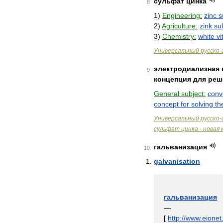
сульфат
цинка
8
1
)
Engineering:
zinc
s
2
)
Agriculture:
zink
sul
3
)
Chemistry:
white
vi
Универсальный
русско
-
электродиализная
9
концепция
для
реш
General
subject:
conv
concept
for
solving
th
Универсальный
русско
-
сульфат
цинка
-
новая
гальванизация
10
galvanisation
гальванизация
—
[
http:
//
www
.
eionet