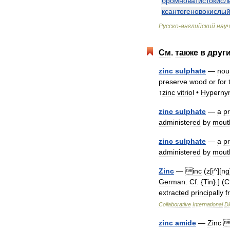
бромноватистокисл
ксантогеновокислы
Русско
-
английский
нау
См
.
также
в
друг
zinc
sulphate
—
nou
preserve
wood
or
for
↑
zinc
vitriol
•
Hyperny
zinc
sulphate
—
a
p
administered
by
mout
zinc
sulphate
—
a
p
administered
by
mout
Zinc
—
inc
(
z
[
i
^][
ng
German
.
Cf
. {
Tin
}.] (
C
extracted
principally
f
Collaborative
International
Di
zinc
amide
—
Zinc
