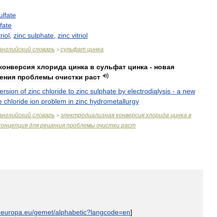
ulfate
fate
triol
,
zinc
sulphate
,
zinc
vitriol
английский
словарь
сульфат
цинка
>
конверсия
хлорида
цинка
в
сульфат
цинка
-
новая
ения
проблемы
очистки
раст
ersion
of
zinc
chloride
to
zinc
sulphate
by
electrodialysis
-
a
new
e
chloride
ion
problem
in
zinc
hydrometallurgy
английский
словарь
электродиализная
конверсия
хлорида
цинка
в
>
концепция
для
решения
проблемы
очистки
раст
.
europa
.
eu
/
gemet
/
alphabetic
?
langcode
=
en
]