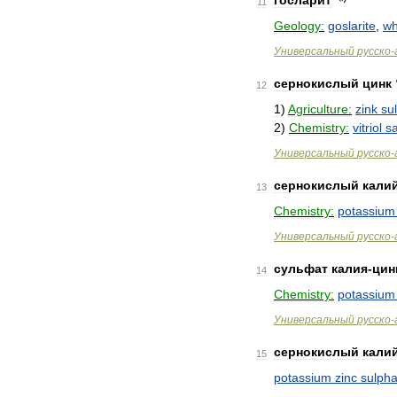
госларит
11
Geology:
goslarite
,
wh
Универсальный
русско
-
сернокислый
цинк
12
1
)
Agriculture:
zink
sul
2
)
Chemistry:
vitriol
sa
Универсальный
русско
-
сернокислый
кали
13
Chemistry:
potassium
Универсальный
русско
-
сульфат
калия
-
цин
14
Chemistry:
potassium
Универсальный
русско
-
сернокислый
кали
15
potassium
zinc
sulpha