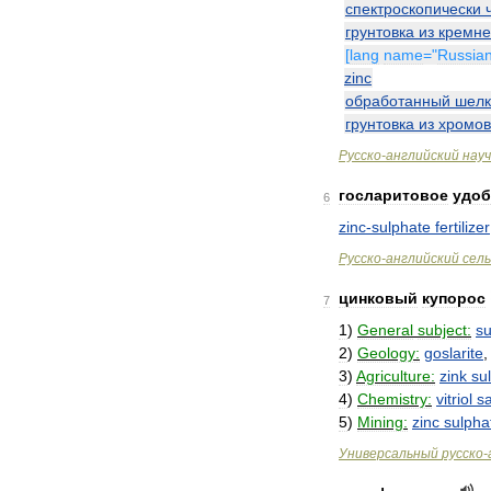
спектроскопически
грунтовка
из
кремне
[
lang
name
="
Russia
zinc
обработанный
шел
грунтовка
из
хромов
Русско
-
английский
нау
госларитовое
удоб
6
zinc
-
sulphate
fertilizer
Русско
-
английский
сел
цинковый
купорос
7
1
)
General
subject:
su
2
)
Geology:
goslarite
3
)
Agriculture:
zink
sul
4
)
Chemistry:
vitriol
sa
5
)
Mining:
zinc
sulpha
Универсальный
русско
-