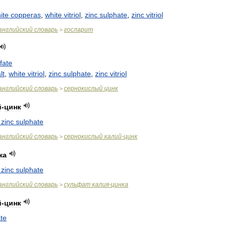
ite
copperas
,
white
vitriol
,
zinc
sulphate
,
zinc
vitriol
английский
словарь
госларит
>
fate
lt
,
white
vitriol
,
zinc
sulphate
,
zinc
vitriol
английский
словарь
сернокислый
цинк
>
й
-
цинк
zinc
sulphate
английский
словарь
сернокислый
калий
-
цинк
>
ка
zinc
sulphate
английский
словарь
сульфат
калия
-
цинка
>
й
-
цинк
te