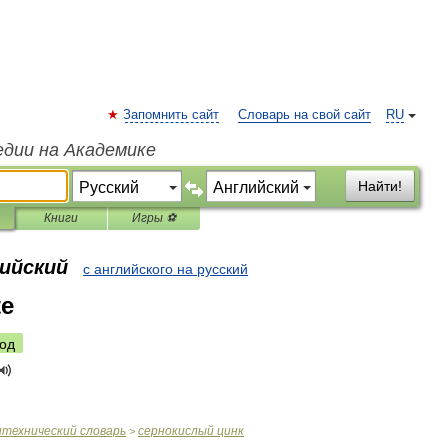
Запомнить сайт
Словарь на свой сайт
RU
едии на Академике
Найти!
Книги
Игры ⚽
лийский
с английского на русский
te
од
итехнический
словарь
сернокислый
цинк
>