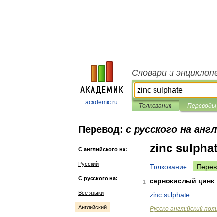
Словари и энциклоп
academic.ru
Толкования
Переводы
Перевод:
с русского на анг
zinc sulpha
С английского на:
Русский
Толкование
Перев
С русского на:
сернокислый
цинк
1
Все языки
zinc
sulphate
Английский
Русско
-
английский
пол