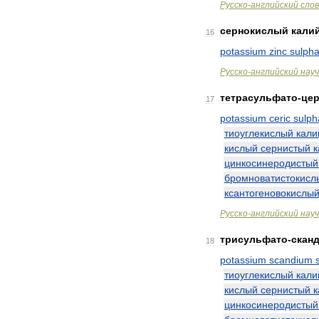
Русско
-
английский
сло
сернокислый
кали
16
potassium
zinc
sulpha
Русско
-
английский
нау
тетрасульфато
-
це
17
potassium
ceric
sulph
тиоуглекислый
кали
кислый
сернистый
к
цинкосинеродистый
бромноватистокисл
ксантогеновокислы
Русско
-
английский
нау
трисульфато
-
скан
18
potassium
scandium
тиоуглекислый
кали
кислый
сернистый
к
цинкосинеродистый