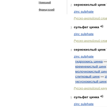
Немецкий
сернокислый
цинк
2
Французский
zinc
sulphate
Русско
-
английский
сло
сульфат
цинка
3
zinc
sulphate
Русско
-
английский
сло
сернокислый
цинк
4
zinc
sulphate
гидроокись
цинка
кремнекислый
цинк
молочнокислый
цин
слитковый
цинк
—
z
уксуснокислый
цинк
Русско
-
английский
нау
сульфат
цинка
5
zinc
sulphate