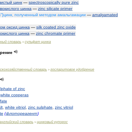
чистый
цинк
—
spectroscopically
pure
zinc
вокислого
цинка
—
zinc
silicate
primer
n
"]
цинк
,
полученный
методом
амальгамации
—
amalgamated
ком
оксид
цинка
—
silk
coated
zinc
oxide
окислого
цинка
—
zinc
chromate
primer
чный
словарь
сульфат
цинка
>
рение
ьскохозяйственный
словарь
госларитовое
удобрение
>
lphate
of
zinc
,
white
copperas
fate
lt
,
white
vitriol
,
zinc
sulphate
,
zinc
vitriol
te
(
флотореагент
)
английский
словарь
цинковый
купорос
>