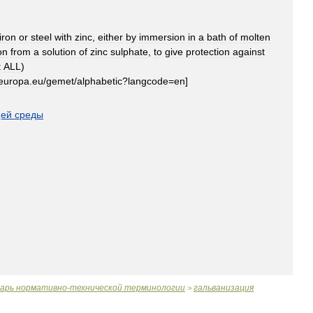
iron
or
steel
with
zinc
,
either
by
immersion
in
a
bath
of
molten
on
from
a
solution
of
zinc
sulphate
,
to
give
protection
against
:
ALL
)
europa
.
eu
/
gemet
/
alphabetic
?
langcode
=
en
]
ей
среды
варь
нормативно
-
технической
терминологии
гальванизация
>