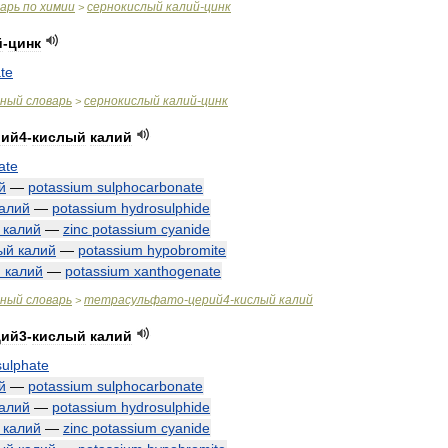
варь
по
химии
сернокислый
калий
-
цинк
>
й
-
цинк
te
чный
словарь
сернокислый
калий
-
цинк
>
рий4
-
кислый
калий
ate
й
—
potassium
sulphocarbonate
алий
—
potassium
hydrosulphide
калий
—
zinc
potassium
cyanide
ый
калий
—
potassium
hypobromite
й
калий
—
potassium
xanthogenate
чный
словарь
тетрасульфато
-
церий4
-
кислый
калий
>
дий3
-
кислый
калий
sulphate
й
—
potassium
sulphocarbonate
алий
—
potassium
hydrosulphide
калий
—
zinc
potassium
cyanide