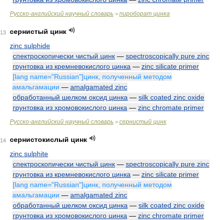
Русско-английский научный словарь
пироборат цинка
>
сернистый цинк
13
zinc sulphide
спектроскопически чистый цинк
—
spectroscopically pure zinc
грунтовка из кремневокислого цинка
—
zinc silicate primer
[lang name="Russian"]цинк, полученный методом
амальгамации
—
amalgamated zinc
обработанный шелком оксид цинка
—
silk coated zinc oxide
грунтовка из хромовокислого цинка
—
zinc chromate primer
Русско-английский научный словарь
сернистый цинк
>
сернистокислый цинк
14
zinc sulphite
спектроскопически чистый цинк
—
spectroscopically pure zinc
грунтовка из кремневокислого цинка
—
zinc silicate primer
[lang name="Russian"]цинк, полученный методом
амальгамации
—
amalgamated zinc
обработанный шелком оксид цинка
—
silk coated zinc oxide
грунтовка из хромовокислого цинка
—
zinc chromate primer