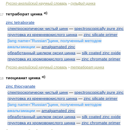
Русско-английский научный словарь
сульфид цинка
>
тетраборат цинка
17
zinc tetraborate
спектроскопически чистый цинк
—
spectroscopically pure zinc
грунтовка из кремневокислого цинка
—
zinc silicate primer
[lang name="Russian"]цинк, полученный методом
амальгамации
—
amalgamated zinc
обработанный шелком оксид цинка
—
silk coated zinc oxide
грунтовка из хромовокислого цинка
—
zinc chromate primer
Русско-английский научный словарь
тетраборат цинка
>
тиоцианат цинка
18
zinc thiocyanate
спектроскопически чистый цинк
—
spectroscopically pure zinc
грунтовка из кремневокислого цинка
—
zinc silicate primer
[lang name="Russian"]цинк, полученный методом
амальгамации
—
amalgamated zinc
обработанный шелком оксид цинка
—
silk coated zinc oxide
грунтовка из хромовокислого цинка
—
zinc chromate primer