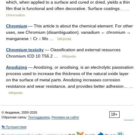
which, when applied to a surface and cured or dried, yields a thin
film that is functional and often decorative. Surface coatings… …
Universalium
Chromium
— This article is about the chemical element. For other
uses, see Chromium (disambiguation). vanadium ← chromium →
manganese ↑ Cr ↓ Mo …
Wikipedia
Chromium toxicity
— Classification and external resources
Chromium ICD 10 T56.2 …
Wikipedia
Anodizing
— Anodizing, or anodising, is an electrolytic passivation
process used to increase the thickness of the natural oxide layer
on the surface of metal parts. Anodizing increases corrosion
resistance and wear resistance, and provides better adhesion… …
Wikipedia
© Академик, 2000-2026
18+
Обратная связь:
Техподдержка
,
Реклама на сайте
👣 Путешествия