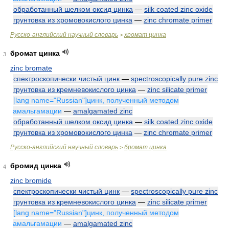
обработанный шелком оксид цинка
—
silk coated zinc oxide
грунтовка из хромовокислого цинка
—
zinc chromate primer
Русско-английский научный словарь
хромат цинка
>
бромат цинка
3
zinc bromate
спектроскопически чистый цинк
—
spectroscopically pure zinc
грунтовка из кремневокислого цинка
—
zinc silicate primer
[lang name="Russian"]цинк, полученный методом
амальгамации
—
amalgamated zinc
обработанный шелком оксид цинка
—
silk coated zinc oxide
грунтовка из хромовокислого цинка
—
zinc chromate primer
Русско-английский научный словарь
бромат цинка
>
бромид цинка
4
zinc bromide
спектроскопически чистый цинк
—
spectroscopically pure zinc
грунтовка из кремневокислого цинка
—
zinc silicate primer
[lang name="Russian"]цинк, полученный методом
амальгамации
—
amalgamated zinc