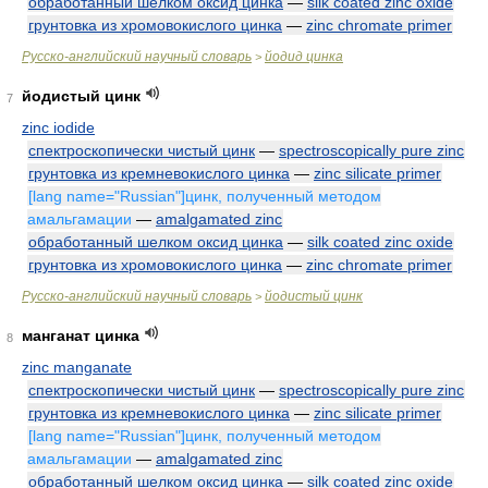
обработанный шелком оксид цинка
—
silk coated zinc oxide
грунтовка из хромовокислого цинка
—
zinc chromate primer
Русско-английский научный словарь
йодид цинка
>
йодистый цинк
7
zinc iodide
спектроскопически чистый цинк
—
spectroscopically pure zinc
грунтовка из кремневокислого цинка
—
zinc silicate primer
[lang name="Russian"]цинк, полученный методом
амальгамации
—
amalgamated zinc
обработанный шелком оксид цинка
—
silk coated zinc oxide
грунтовка из хромовокислого цинка
—
zinc chromate primer
Русско-английский научный словарь
йодистый цинк
>
манганат цинка
8
zinc manganate
спектроскопически чистый цинк
—
spectroscopically pure zinc
грунтовка из кремневокислого цинка
—
zinc silicate primer
[lang name="Russian"]цинк, полученный методом
амальгамации
—
amalgamated zinc
обработанный шелком оксид цинка
—
silk coated zinc oxide