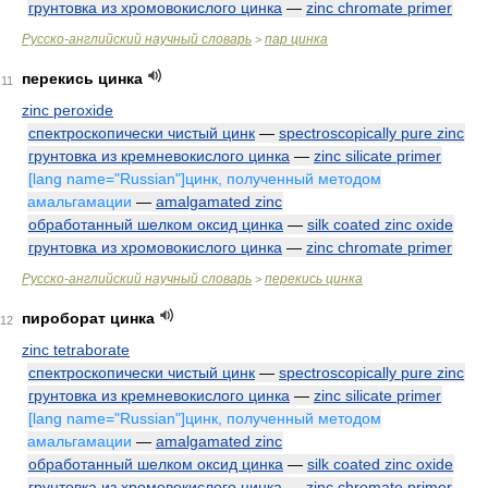
грунтовка из хромовокислого цинка
—
zinc chromate primer
Русско-английский научный словарь
пар цинка
>
перекись цинка
11
zinc peroxide
спектроскопически чистый цинк
—
spectroscopically pure zinc
грунтовка из кремневокислого цинка
—
zinc silicate primer
[lang name="Russian"]цинк, полученный методом
амальгамации
—
amalgamated zinc
обработанный шелком оксид цинка
—
silk coated zinc oxide
грунтовка из хромовокислого цинка
—
zinc chromate primer
Русско-английский научный словарь
перекись цинка
>
пироборат цинка
12
zinc tetraborate
спектроскопически чистый цинк
—
spectroscopically pure zinc
грунтовка из кремневокислого цинка
—
zinc silicate primer
[lang name="Russian"]цинк, полученный методом
амальгамации
—
amalgamated zinc
обработанный шелком оксид цинка
—
silk coated zinc oxide
грунтовка из хромовокислого цинка
—
zinc chromate primer