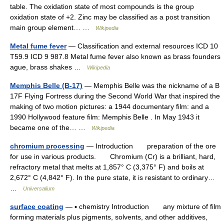
table. The oxidation state of most compounds is the group
oxidation state of +2. Zinc may be classified as a post transition
main group element… …
Wikipedia
Metal fume fever
— Classification and external resources ICD 10
T59.9 ICD 9 987.8 Metal fume fever also known as brass founders
ague, brass shakes …
Wikipedia
Memphis Belle (B-17)
— Memphis Belle was the nickname of a B
17F Flying Fortress during the Second World War that inspired the
making of two motion pictures: a 1944 documentary film: and a
1990 Hollywood feature film: Memphis Belle . In May 1943 it
became one of the… …
Wikipedia
chromium processing
— Introduction preparation of the ore
for use in various products. Chromium (Cr) is a brilliant, hard,
refractory metal that melts at 1,857° C (3,375° F) and boils at
2,672° C (4,842° F). In the pure state, it is resistant to ordinary…
…
Universalium
surface coating
— ▪ chemistry Introduction any mixture of film
forming materials plus pigments, solvents, and other additives,