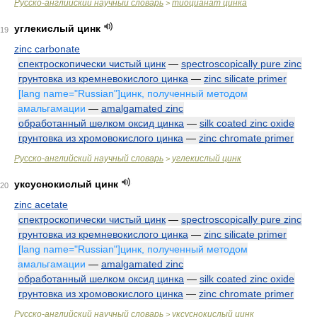
Русско-английский научный словарь
тиоцианат цинка
>
углекислый цинк
19
zinc carbonate
спектроскопически чистый цинк
—
spectroscopically pure zinc
грунтовка из кремневокислого цинка
—
zinc silicate primer
[lang name="Russian"]цинк, полученный методом
амальгамации
—
amalgamated zinc
обработанный шелком оксид цинка
—
silk coated zinc oxide
грунтовка из хромовокислого цинка
—
zinc chromate primer
Русско-английский научный словарь
углекислый цинк
>
уксуснокислый цинк
20
zinc acetate
спектроскопически чистый цинк
—
spectroscopically pure zinc
грунтовка из кремневокислого цинка
—
zinc silicate primer
[lang name="Russian"]цинк, полученный методом
амальгамации
—
amalgamated zinc
обработанный шелком оксид цинка
—
silk coated zinc oxide
грунтовка из хромовокислого цинка
—
zinc chromate primer
Русско-английский научный словарь
уксуснокислый цинк
>