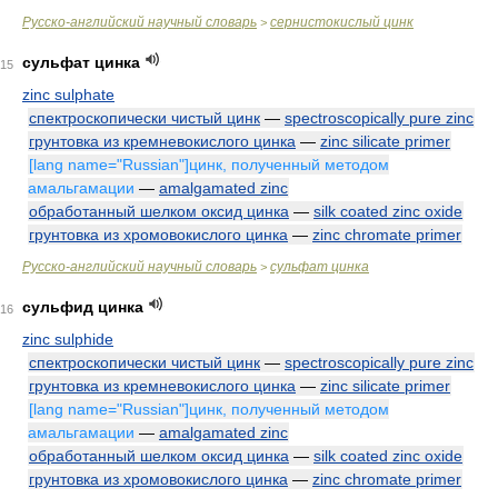
Русско-английский научный словарь
сернистокислый цинк
>
сульфат цинка
15
zinc sulphate
спектроскопически чистый цинк
—
spectroscopically pure zinc
грунтовка из кремневокислого цинка
—
zinc silicate primer
[lang name="Russian"]цинк, полученный методом
амальгамации
—
amalgamated zinc
обработанный шелком оксид цинка
—
silk coated zinc oxide
грунтовка из хромовокислого цинка
—
zinc chromate primer
Русско-английский научный словарь
сульфат цинка
>
сульфид цинка
16
zinc sulphide
спектроскопически чистый цинк
—
spectroscopically pure zinc
грунтовка из кремневокислого цинка
—
zinc silicate primer
[lang name="Russian"]цинк, полученный методом
амальгамации
—
amalgamated zinc
обработанный шелком оксид цинка
—
silk coated zinc oxide
грунтовка из хромовокислого цинка
—
zinc chromate primer