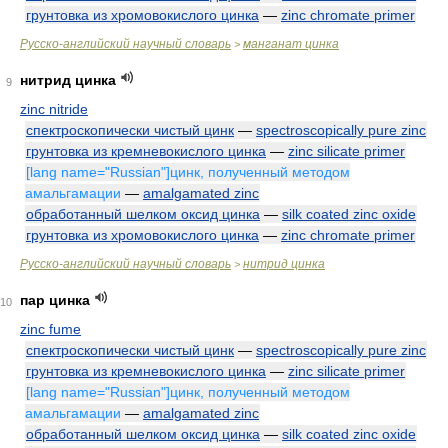
грунтовка из хромовокислого цинка
—
zinc chromate primer
Русско-английский научный словарь
манганат цинка
>
нитрид цинка
9
zinc nitride
спектроскопически чистый цинк
—
spectroscopically pure zinc
грунтовка из кремневокислого цинка
—
zinc silicate primer
[lang name="Russian"]цинк, полученный методом
амальгамации
—
amalgamated zinc
обработанный шелком оксид цинка
—
silk coated zinc oxide
грунтовка из хромовокислого цинка
—
zinc chromate primer
Русско-английский научный словарь
нитрид цинка
>
пар цинка
10
zinc fume
спектроскопически чистый цинк
—
spectroscopically pure zinc
грунтовка из кремневокислого цинка
—
zinc silicate primer
[lang name="Russian"]цинк, полученный методом
амальгамации
—
amalgamated zinc
обработанный шелком оксид цинка
—
silk coated zinc oxide