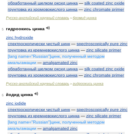
обработанный шелком оксид цинка
—
silk coated zinc oxide
грунтовка из хромовокислого цинка
—
zinc chromate primer
Русско-английский научный словарь
бромид цинка
>
гидроокись цинка
5
zinc hydroxide
спектроскопически чистый цинк
—
spectroscopically pure zinc
грунтовка из кремневокислого цинка
—
zinc silicate primer
[lang name="Russian"]цинк, полученный методом
амальгамации
—
amalgamated zinc
обработанный шелком оксид цинка
—
silk coated zinc oxide
грунтовка из хромовокислого цинка
—
zinc chromate primer
Русско-английский научный словарь
гидроокись цинка
>
йодид цинка
6
zinc iodide
спектроскопически чистый цинк
—
spectroscopically pure zinc
грунтовка из кремневокислого цинка
—
zinc silicate primer
[lang name="Russian"]цинк, полученный методом
амальгамации
—
amalgamated zinc