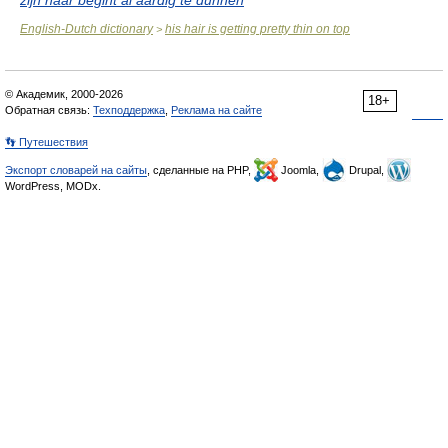
English-Dutch dictionary
his hair is getting pretty thin on top
>
© Академик, 2000-2026
18+
Обратная связь:
Техподдержка
,
Реклама на сайте
👣 Путешествия
Экспорт словарей на сайты
, сделанные на PHP,
Joomla,
Drupal,
WordPress, MODx.