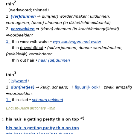
2
thin
〈werkwoord; thinned〉
1
(ver)dunnen
⇒
dun(ner) worden/maken; uitdunnen,
vermageren; (doen) afnemen (in dikte/dichtheid/aantal)
2
verzwakken
⇒
(doen) afnemen (in kracht/belangrijkheid)
♦
voorbeelden:
1
thin wine with water
•
wijn aanlengen met water
thin
down/off/out
•
(uit/ver)dunnen, dunner worden/maken,
(geleidelijk) verminderen
thin
out
hair
•
haar (uit)dunnen
————————
3
thin
〈
bijwoord
〉
1
dun(netjes)
⇒
karig, schaars;
〈
figuurlijk ook
〉
zwak, armzalig
♦
voorbeelden:
1
thin-clad
•
schaars gekleed
English-Dutch dictionary
thin
>
his hair is getting pretty thin on top
2
his hair is getting pretty thin on top
zijn haar begint al aardig te dunnen