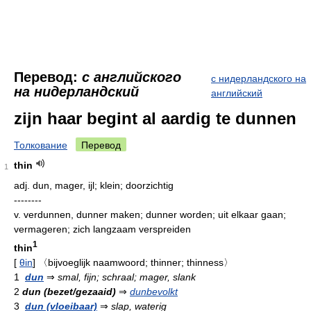
Перевод:
с английского
с нидерландского на
на нидерландский
английский
zijn haar begint al aardig te dunnen
Толкование
Перевод
thin
1
adj.
dun, mager, ijl; klein; doorzichtig
--------
v.
verdunnen, dunner maken; dunner worden; uit elkaar gaan;
vermageren; zich langzaam verspreiden
1
thin
[
θin
]
〈bijvoeglijk naamwoord; thinner; thinness〉
1
dun
⇒
smal, fijn; schraal; mager, slank
2
dun (bezet/gezaaid)
⇒
dunbevolkt
3
dun (vloeibaar)
⇒
slap, waterig