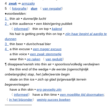
4
zwak
⇒
armzalig
5
〈
fotografie
〉
dun
〈
van negatief
〉
♦
voorbeelden:
1
thin air
•
dunne/ijle lucht
2
a thin audience
•
een klein/gering publiek
〈
informeel
〉
thin on top
•
kalend
his hair is getting pretty thin on top
•
zijn haar begint al aardig te
dunnen
3
thin beer
•
dun/schraal bier
4
a thin excuse
•
een mager excuus
a thin voice
•
een zwak stemmetje
wear thin
•
op raken
〈
van geduld
〉
¶
disappear/vanish into thin air
•
spoorloos/volledig verdwijnen
the thin end of the wedge
•
de eerste (ogenschijnlijk
onbelangrijke) stap, het (aller)eerste begin
skate on thin ice
•
zich op glad ijs/gevaarlijk terrein
begeven/wagen
have a thin skin
•
erg gevoelig zijn
〈
informeel
〉
have a thin time
•
een moeilijke tijd doormaken
;
〈
in het bijzonder
〉
weinig succes boeken
————————