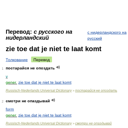
Перевод:
с русского на
с нидерландского на
нидерландский
русский
zie toe dat je niet te laat komt
Толкование
Перевод
постарайся не опоздать
1
v
gener.
zie toe dat je niet te laat komt
Russisch-Nederlands Universal Dictionary
постарайся не опоздать
>
смотри не опаздывай
2
form
gener.
zie toe dat je niet te laat komt
Russisch-Nederlands Universal Dictionary
смотри не опаздывай
>