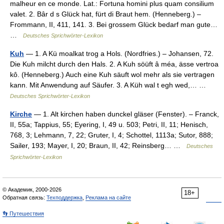
malheur en ce monde. Lat.: Fortuna homini plus quam consilium
valet. 2. Bâr d s Glück hat, fürt di Braut hem. (Henneberg.) –
Frommann, II, 411, 141. 3. Bei grossem Glück bedarf man gute…
…
Deutsches Sprichwörter-Lexikon
Kuh
— 1. A Kü moalkat trog a Hols. (Nordfries.) – Johansen, 72.
Die Kuh milcht durch den Hals. 2. A Kuh söüft â méa, ässe vertroa
kô. (Henneberg.) Auch eine Kuh säuft wol mehr als sie vertragen
kann. Mit Anwendung auf Säufer. 3. A Küh wal t egh wed,… …
Deutsches Sprichwörter-Lexikon
Kirche
— 1. Alt kirchen haben dunckel gläser (Fenster). – Franck,
II, 55a; Tappius, 55; Eyering, I, 49 u. 503; Petri, II, 11; Henisch,
768, 3; Lehmann, 7, 22; Gruter, I, 4; Schottel, 1113a; Sutor, 888;
Sailer, 193; Mayer, I, 20; Braun, II, 42; Reinsberg… …
Deutsches
Sprichwörter-Lexikon
© Академик, 2000-2026
18+
Обратная связь:
Техподдержка
,
Реклама на сайте
👣 Путешествия