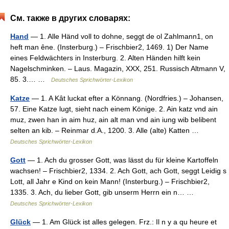
См. также в других словарях:
Hand
— 1. Alle Händ voll to dohne, seggt de ol Zahlmann1, on
heft man êne. (Insterburg.) – Frischbier2, 1469. 1) Der Name
eines Feldwächters in Insterburg. 2. Alten Händen hilft kein
Nagelschminken. – Laus. Magazin, XXX, 251. Russisch Altmann V,
85. 3.… …
Deutsches Sprichwörter-Lexikon
Katze
— 1. A Kât luckat efter a Könnang. (Nordfries.) – Johansen,
57. Eine Katze lugt, sieht nach einem Könige. 2. Ain katz vnd ain
muz, zwen han in aim huz, ain alt man vnd ain iung wib belibent
selten an kib. – Reinmar d.A., 1200. 3. Alle (alte) Katten …
Deutsches Sprichwörter-Lexikon
Gott
— 1. Ach du grosser Gott, was lässt du für kleine Kartoffeln
wachsen! – Frischbier2, 1334. 2. Ach Gott, ach Gott, seggt Leidig s
Lott, all Jahr e Kind on kein Mann! (Insterburg.) – Frischbier2,
1335. 3. Ach, du lieber Gott, gib unserm Herrn ein n… …
Deutsches Sprichwörter-Lexikon
Glück
— 1. Am Glück ist alles gelegen. Frz.: Il n y a qu heure et