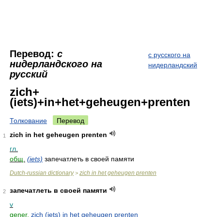
Перевод:
с
с русского на
нидерландского на
нидерландский
русский
zich+
(iets)+in+het+geheugen+prenten
Толкование
Перевод
zich in het geheugen prenten
1
гл.
общ.
(iets)
запечатлеть в своей памяти
Dutch-russian dictionary
zich in het geheugen prenten
>
запечатлеть в своей памяти
2
v
gener.
zich (iets) in het geheugen prenten