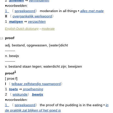
2
afnemen
⇒
verminderen
♦
voorbeelden:
1
〈
spreekwoord
〉
moderation in all things
•
alles met mate
II
〈
overgankelijk werkwoord
〉
1
matigen
⇒
verzachten
English-Dutch dictionary
moderate
>
proof
13
adj.
bestand, opgewassen, (water)dicht
--------
n.
bewijs
--------
v.
bestand staan tegen; waterdicht zijn; bewijzen
1
proof
[
proe:f
]
I
〈
telbaar zelfstandig naamwoord
〉
1
toets
⇒
proefneming
2
〈
wiskunde
〉
bewijs
♦
voorbeelden:
1
〈
spreekwoord
〉
the proof of the pudding is in the eating
•
in
de praktijk zal blijken of het goed is