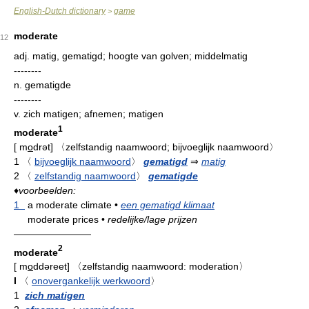
English-Dutch dictionary
game
>
moderate
12
adj.
matig, gematigd; hoogte van golven; middelmatig
--------
n.
gematigde
--------
v.
zich matigen; afnemen; matigen
1
moderate
[
m
o
drət
]
〈zelfstandig naamwoord; bijvoeglijk naamwoord〉
1
〈
bijvoeglijk naamwoord
〉
gematigd
⇒
matig
2
〈
zelfstandig naamwoord
〉
gematigde
♦
voorbeelden:
1
a moderate climate
•
een gematigd klimaat
moderate prices
•
redelijke/lage prijzen
————————
2
moderate
[
m
o
ddəreet
]
〈zelfstandig naamwoord: moderation〉
I
〈
onovergankelijk werkwoord
〉
1
zich matigen