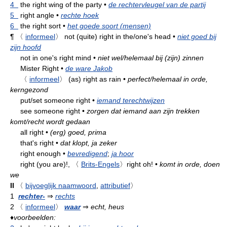
4
the right wing of the party
•
de rechtervleugel van de partij
5
right angle
•
rechte hoek
6
the right sort
•
het goede soort (mensen)
¶
〈
informeel
〉
not (quite) right in the/one's head
•
niet goed bij
zijn hoofd
not in one's right mind
•
niet wel/helemaal bij (zijn) zinnen
Mister Right
•
de ware Jakob
〈
informeel
〉
(as) right as rain
•
perfect/helemaal in orde,
kerngezond
put/set someone right
•
iemand terechtwijzen
see someone right
•
zorgen dat iemand aan zijn trekken
komt/recht wordt gedaan
all right
•
(erg) goed, prima
that's right
•
dat klopt, ja zeker
right enough
•
bevredigend
;
ja hoor
right (you are)!,
〈
Brits-Engels
〉
right oh!
•
komt in orde, doen
we
II
〈
bijvoeglijk naamwoord
,
attributief
〉
1
rechter-
⇒
rechts
2
〈
informeel
〉
waar
⇒
echt, heus
♦
voorbeelden: