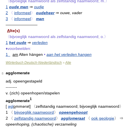
〈bijvoeglijk naamwoord als zelfstandig naamwoord; m.〉
1
oude man
⇒
oudje
2
〈
informeel
〉
oudeheer
⇒
ouwe, vader
3
〈
informeel
〉
man
————————
A
lte(s)
〈bijvoeglijk naamwoord als zelfstandig naamwoord; o.〉
1
het oude
⇒
verleden
♦
voorbeelden:
1
am
Alten hängen
•
aan het verleden hangen
Wörterbuch Deutsch-Niederländisch
Alte
>
agglomerate
8
adj.
opeengestapeld
--------
v.
(zich) opeenhopen/stapelen
1
agglomerate
[
əgl
o
mmərət
]
〈zelfstandig naamwoord; bijvoeglijk naamwoord〉
1
〈
bijvoeglijk naamwoord
〉
opeengehoopt
2
〈
zelfstandig naamwoord
〉
agglomeraat
〈
ook geologie
〉
⇒
opeenhoping, (chaotische) verzameling