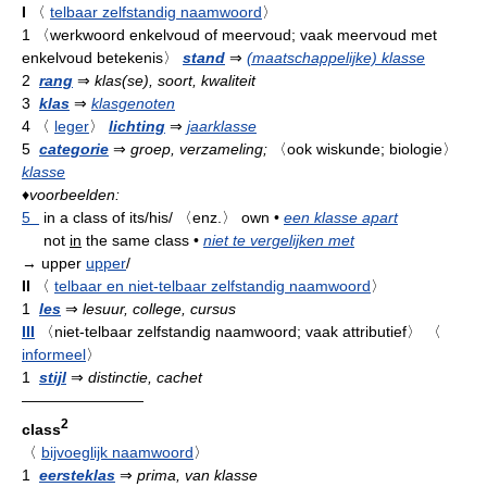
I
〈
telbaar zelfstandig naamwoord
〉
1
〈werkwoord enkelvoud of meervoud; vaak meervoud met
enkelvoud betekenis〉
stand
⇒
(maatschappelijke) klasse
2
rang
⇒
klas(se), soort, kwaliteit
3
klas
⇒
klasgenoten
4
〈
leger
〉
lichting
⇒
jaarklasse
5
categorie
⇒
groep, verzameling;
〈ook wiskunde; biologie〉
klasse
♦
voorbeelden:
5
in a class of its/his/
〈enz.〉
own
•
een klasse apart
not
in
the same class
•
niet te vergelijken met
→ upper
upper
/
II
〈
telbaar en niet-telbaar zelfstandig naamwoord
〉
1
les
⇒
lesuur, college, cursus
III
〈niet-telbaar zelfstandig naamwoord; vaak attributief〉
〈
informeel
〉
1
stijl
⇒
distinctie, cachet
————————
2
class
〈
bijvoeglijk naamwoord
〉
1
eersteklas
⇒
prima, van klasse