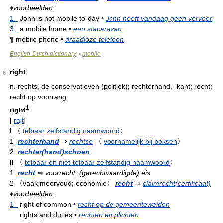
♦
voorbeelden:
1
John is not mobile to-day
•
John heeft vandaag geen vervoer
3
a mobile home
•
een stacaravan
¶
mobile phone
•
draadloze telefoon
English-Dutch dictionary
mobile
>
right
6
n.
rechts, de conservatieven (politiek); rechterhand, -kant; recht;
recht op voorrang
1
right
[
rajt
]
I
〈
telbaar zelfstandig naamwoord
〉
1
rechterhand
⇒
rechtse
〈
voornamelijk bij boksen
〉
2
rechter(hand)schoen
II
〈
telbaar en niet-telbaar zelfstandig naamwoord
〉
1
recht
⇒
voorrecht, (gerechtvaardigde) eis
2
〈vaak meervoud; economie〉
recht
⇒
claimrecht(certificaat)
♦
voorbeelden:
1
right of common
•
recht op de gemeenteweiden
rights and duties
•
rechten en plichten