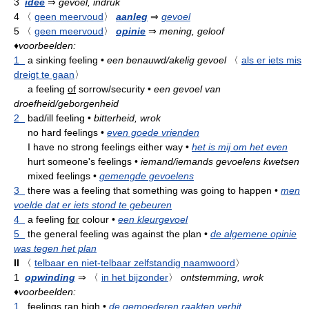
3
idee
⇒
gevoel, indruk
4
〈
geen meervoud
〉
aanleg
⇒
gevoel
5
〈
geen meervoud
〉
opinie
⇒
mening, geloof
♦
voorbeelden:
1
a sinking feeling
•
een benauwd/akelig gevoel
〈
als er iets mis
dreigt te gaan
〉
a feeling
of
sorrow/security
•
een gevoel van
droefheid/geborgenheid
2
bad/ill feeling
•
bitterheid, wrok
no hard feelings
•
even goede vrienden
I have no strong feelings either way
•
het is mij om het even
hurt someone's feelings
•
iemand/iemands gevoelens kwetsen
mixed feelings
•
gemengde gevoelens
3
there was a feeling that something was going to happen
•
men
voelde dat er iets stond te gebeuren
4
a feeling
for
colour
•
een kleurgevoel
5
the general feeling was against the plan
•
de algemene opinie
was tegen het plan
II
〈
telbaar en niet-telbaar zelfstandig naamwoord
〉
1
opwinding
⇒
〈
in het bijzonder
〉
ontstemming, wrok
♦
voorbeelden:
1
feelings ran high
•
de gemoederen raakten verhit