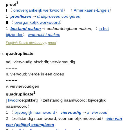
3
proof
I
〈
onovergankelijk werkwoord
〉
〈
Amerikaans-Engels
〉
1
proeflezen
⇒
drukproeven corrigeren
II
〈
overgankelijk werkwoord
〉
1
bestand maken
⇒
ondoordringbaar maken;
〈
in het
bijzonder
〉
waterdicht maken
English-Dutch dictionary
proof
>
quadruplicate
14
adj.
viervoudig afschrift; verviervoudig
--------
n.
viervoud; vierde in een groep
--------
v.
verviervoudigen
1
quadruplicate
[
kwodr
oe:
plikkət
]
〈zelfstandig naamwoord; bijvoeglijk
naamwoord〉
1
〈
bijvoeglijk naamwoord
〉
viervoudig
⇒
in viervoud
2
〈zelfstandig naamwoord; voornamelijk meervoud〉
één van
vier (gelijke) exemplaren