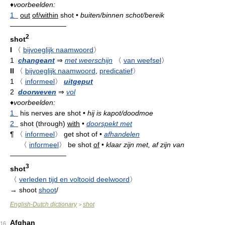
♦
voorbeelden:
1
out
of/within
shot
•
buiten/binnen schot/bereik
————————
2
shot
I
〈
bijvoeglijk naamwoord
〉
1
changeant
⇒
met weerschijn
〈
van weefsel
〉
II
〈
bijvoeglijk naamwoord
,
predicatief
〉
1
〈
informeel
〉
uitgeput
2
doorweven
⇒
vol
♦
voorbeelden:
1
his nerves are shot
•
hij is kapot/doodmoe
2
shot (through)
with
•
doorspekt met
¶
〈
informeel
〉
get shot of
•
afhandelen
〈
informeel
〉
be shot
of
•
klaar zijn met, af zijn van
————————
3
shot
〈
verleden tijd en voltooid deelwoord
〉
→ shoot
shoot
/
English-Dutch dictionary
shot
>
Afghan
16