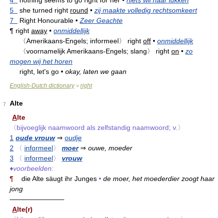
5
she turned right
round
•
zij maakte volledig rechtsomkeert
7
Right Honourable
•
Zeer Geachte
¶
right
away
•
onmiddellijk
〈Amerikaans-Engels; informeel〉
right
off
•
onmiddellijk
〈voornamelijk Amerikaans-Engels; slang〉
right
on
•
zo
mogen wij het horen
right, let's go
•
okay, laten we gaan
English-Dutch dictionary
right
>
Alte
7
A
lte
〈bijvoeglijk naamwoord als zelfstandig naamwoord; v.〉
1
oude vrouw
⇒
oudje
2
〈
informeel
〉
moer
⇒
ouwe, moeder
3
〈
informeel
〉
vrouw
♦
voorbeelden:
¶
die Alte säugt ihr Junges
•
de moer, het moederdier zoogt haar
jong
————————
A
lte(r)