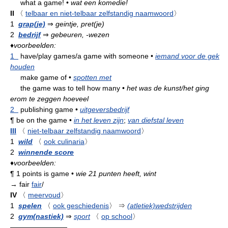
what a game!
•
wat een komedie!
II
〈
telbaar en niet-telbaar zelfstandig naamwoord
〉
1
grap(je)
⇒
geintje, pret(je)
2
bedrijf
⇒
gebeuren, -wezen
♦
voorbeelden:
1
have/play games/a game with someone
•
iemand voor de gek
houden
make game of
•
spotten met
the game was to tell how many
•
het was de kunst/het ging
erom te zeggen hoeveel
2
publishing game
•
uitgeversbedrijf
¶
be on the game
•
in het leven zijn
;
van diefstal leven
III
〈
niet-telbaar zelfstandig naamwoord
〉
1
wild
〈
ook culinaria
〉
2
winnende score
♦
voorbeelden:
¶
1 points is game
•
wie 21 punten heeft, wint
→ fair
fair
/
IV
〈
meervoud
〉
1
spelen
〈
ook geschiedenis
〉
⇒
(atletiek)wedstrijden
2
gym(nastiek)
⇒
sport
〈
op school
〉
————————