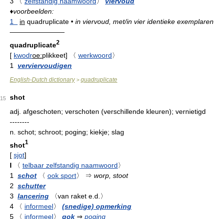
3
〈
zelfstandig naamwoord
〉
viervoud
♦
voorbeelden:
1
in
quadruplicate
•
in viervoud, met/in vier identieke exemplaren
————————
2
quadruplicate
[
kwodr
oe:
plikkeet
]
〈
werkwoord
〉
1
verviervoudigen
English-Dutch dictionary
quadruplicate
>
shot
15
adj.
afgeschoten; verschoten (verschillende kleuren); vernietigd
--------
n.
schot; schroot; poging; kiekje; slag
1
shot
[
sjot
]
I
〈
telbaar zelfstandig naamwoord
〉
1
schot
〈
ook sport
〉
⇒
worp, stoot
2
schutter
3
lancering
〈van raket e.d.〉
4
〈
informeel
〉
(snedige) opmerking
5
〈
informeel
〉
gok
⇒
poging