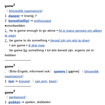
2
game
〈
bijvoeglijk naamwoord
〉
1
dapper
⇒
kranig, f
2
bereid(willig)
⇒
enthousiast
♦
voorbeelden:
1
he is game enough to go alone
•
hij is mans genoeg om alleen
te gaan
2
be game to do something
•
bereid zijn om iets te doen
I am game
•
ik doe mee
be game
for
something
•
tot iets bereid zijn, ergens zin in
hebben
————————
3
game
,
〈Brits-Engels; informeel ook〉
gammy
[
g
æ
mie
]
〈
bijvoeglijk
naamwoord
〉
1
lam
⇒
kreupel
〈
van arm
,
been
〉
————————
4
game
〈
werkwoord
〉
1
gokken
⇒
spelen, dobbelen