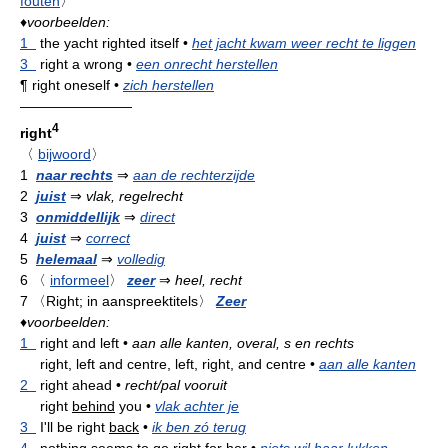
fouten
〉
♦
voorbeelden:
1
the yacht righted itself
•
het jacht kwam weer recht te liggen
3
right a wrong
•
een onrecht herstellen
¶
right oneself
•
zich herstellen
————————
4
right
〈
bijwoord
〉
1
naar rechts
⇒
aan de rechterzijde
2
juist
⇒
vlak, regelrecht
3
onmiddellijk
⇒
direct
4
juist
⇒
correct
5
helemaal
⇒
volledig
6
〈
informeel
〉
zeer
⇒
heel, recht
7
〈Right; in aanspreektitels〉
Zeer
♦
voorbeelden:
1
right and left
•
aan alle kanten, overal, s en rechts
right, left and centre, left, right, and centre
•
aan alle kanten
2
right ahead
•
recht/pal vooruit
right
behind
you
•
vlak achter je
3
I'll be right
back
•
ik ben zó terug
4
nothing seems to go right for her
•
niets wil haar lukken