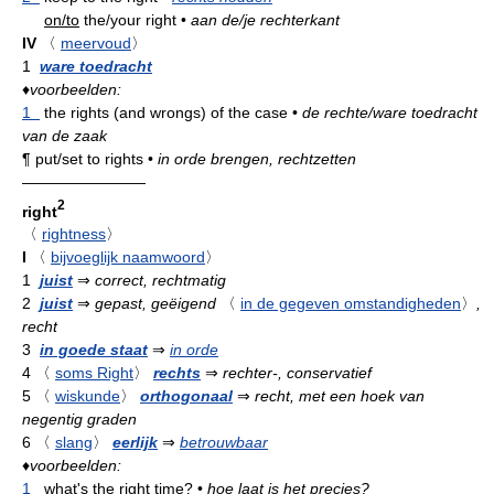
on/to
the/your right
•
aan de/je rechterkant
IV
〈
meervoud
〉
1
ware toedracht
♦
voorbeelden:
1
the rights (and wrongs) of the case
•
de rechte/ware toedracht
van de zaak
¶
put/set to rights
•
in orde brengen, rechtzetten
————————
2
right
〈
rightness
〉
I
〈
bijvoeglijk naamwoord
〉
1
juist
⇒
correct, rechtmatig
2
juist
⇒
gepast, geëigend
〈
in de gegeven omstandigheden
〉
,
recht
3
in goede staat
⇒
in orde
4
〈
soms Right
〉
rechts
⇒
rechter-, conservatief
5
〈
wiskunde
〉
orthogonaal
⇒
recht, met een hoek van
negentig graden
6
〈
slang
〉
eerlijk
⇒
betrouwbaar
♦
voorbeelden:
1
what's the right time?
•
hoe laat is het precies?