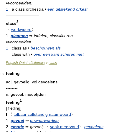
♦
voorbeelden:
1
a class orchestra
•
een uitstekend orkest
————————
3
class
〈
werkwoord
〉
1
plaatsen
⇒
indelen, classificeren
♦
voorbeelden:
1
class
as
•
beschouwen als
class
with
•
over één kam scheren met
English-Dutch dictionary
class
>
feeling
18
adj.
gevoelig; vol gevoelens
--------
n.
gevoel; medelijden
1
feeling
[
f
ie:
ling
]
I
〈
telbaar zelfstandig naamwoord
〉
1
gevoel
⇒
gewaarwording
2
emotie
⇒
gevoel;
〈
vaak meervoud
〉
gevoelens