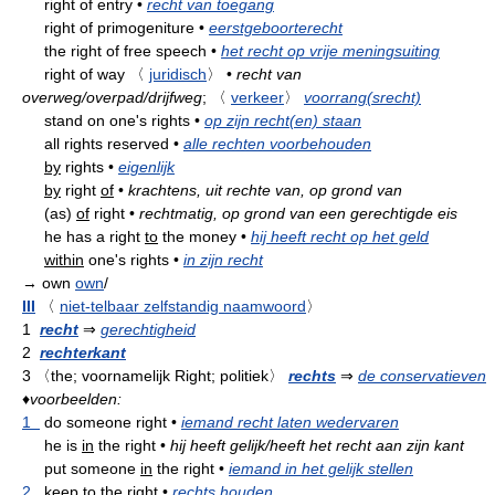
right of entry
•
recht van toegang
right of primogeniture
•
eerstgeboorterecht
the right of free speech
•
het recht op vrije meningsuiting
right of way
〈
juridisch
〉
•
recht van
overweg/overpad/drijfweg
;
〈
verkeer
〉
voorrang(srecht)
stand on one's rights
•
op zijn recht(en) staan
all rights reserved
•
alle rechten voorbehouden
by
rights
•
eigenlijk
by
right
of
•
krachtens, uit rechte van, op grond van
(as)
of
right
•
rechtmatig, op grond van een gerechtigde eis
he has a right
to
the money
•
hij heeft recht op het geld
within
one's rights
•
in zijn recht
→ own
own
/
III
〈
niet-telbaar zelfstandig naamwoord
〉
1
recht
⇒
gerechtigheid
2
rechterkant
3
〈the; voornamelijk Right; politiek〉
rechts
⇒
de conservatieven
♦
voorbeelden:
1
do someone right
•
iemand recht laten wedervaren
he is
in
the right
•
hij heeft gelijk/heeft het recht aan zijn kant
put someone
in
the right
•
iemand in het gelijk stellen
2
keep to the right
•
rechts houden