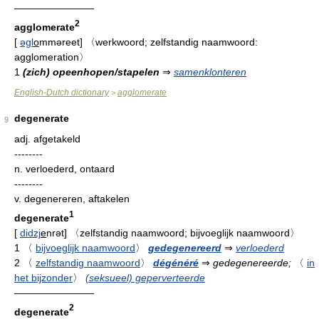
————————
2
agglomerate
[
əgl
o
mməreet
]
〈werkwoord; zelfstandig naamwoord:
agglomeration〉
1
(zich) opeenhopen/stapelen
⇒
samenklonteren
English-Dutch dictionary
agglomerate
>
degenerate
9
adj.
afgetakeld
--------
n.
verloederd, ontaard
--------
v.
degenereren, aftakelen
1
degenerate
[
didzj
e
nrət
]
〈zelfstandig naamwoord; bijvoeglijk naamwoord〉
1
〈
bijvoeglijk naamwoord
〉
gedegenereerd
⇒
verloederd
2
〈
zelfstandig naamwoord
〉
dégénéré
⇒
gedegenereerde;
〈
in
het bijzonder
〉
(seksueel) geperverteerde
————————
2
degenerate