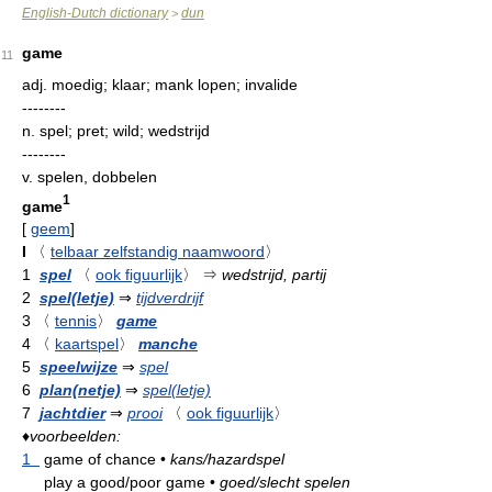
English-Dutch dictionary
dun
>
game
11
adj.
moedig; klaar; mank lopen; invalide
--------
n.
spel; pret; wild; wedstrijd
--------
v.
spelen, dobbelen
1
game
[
geem
]
I
〈
telbaar zelfstandig naamwoord
〉
1
spel
〈
ook figuurlijk
〉
⇒
wedstrijd, partij
2
spel(letje)
⇒
tijdverdrijf
3
〈
tennis
〉
game
4
〈
kaartspel
〉
manche
5
speelwijze
⇒
spel
6
plan(netje)
⇒
spel(letje)
7
jachtdier
⇒
prooi
〈
ook figuurlijk
〉
♦
voorbeelden:
1
game of chance
•
kans/hazardspel
play a good/poor game
•
goed/slecht spelen