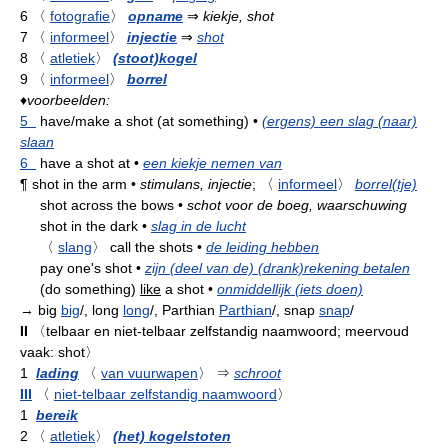
6
〈
fotografie
〉
opname
⇒
kiekje, shot
7
〈
informeel
〉
injectie
⇒
shot
8
〈
atletiek
〉
(stoot)kogel
9
〈
informeel
〉
borrel
♦
voorbeelden:
5
have/make a shot (at something)
•
(ergens) een slag (naar)
slaan
6
have a shot at
•
een kiekje nemen van
¶
shot in the arm
•
stimulans, injectie
;
〈
informeel
〉
borrel(tje)
shot across the bows
•
schot voor de boeg, waarschuwing
shot in the dark
•
slag in de lucht
〈
slang
〉
call the shots
•
de leiding hebben
pay one's shot
•
zijn (deel van de) (drank)rekening betalen
(do something)
like
a shot
•
onmiddellijk (iets doen)
→ big
big
/, long
long
/, Parthian
Parthian
/, snap
snap
/
II
〈telbaar en niet-telbaar zelfstandig naamwoord; meervoud
vaak: shot〉
1
lading
〈
van vuurwapen
〉
⇒
schroot
III
〈
niet-telbaar zelfstandig naamwoord
〉
1
bereik
2
〈
atletiek
〉
(het) kogelstoten