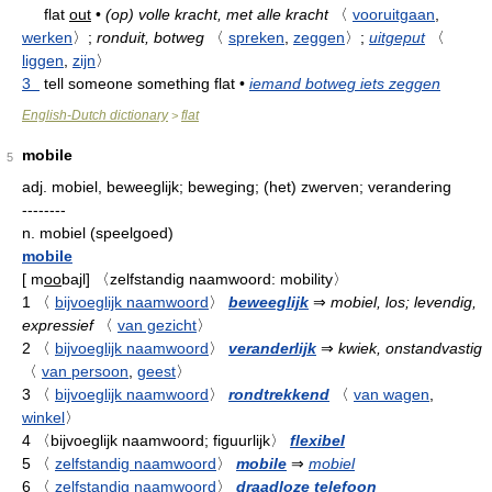
flat
out
•
(op) volle kracht, met alle kracht
〈
vooruitgaan
,
werken
〉
;
ronduit, botweg
〈
spreken
,
zeggen
〉
;
uitgeput
〈
liggen
,
zijn
〉
3
tell someone something flat
•
iemand botweg iets zeggen
English-Dutch dictionary
flat
>
mobile
5
adj.
mobiel, beweeglijk; beweging; (het) zwerven; verandering
--------
n.
mobiel (speelgoed)
mobile
[
m
oo
bajl
]
〈zelfstandig naamwoord: mobility〉
1
〈
bijvoeglijk naamwoord
〉
beweeglijk
⇒
mobiel, los; levendig,
expressief
〈
van gezicht
〉
2
〈
bijvoeglijk naamwoord
〉
veranderlijk
⇒
kwiek, onstandvastig
〈
van persoon
,
geest
〉
3
〈
bijvoeglijk naamwoord
〉
rondtrekkend
〈
van wagen
,
winkel
〉
4
〈bijvoeglijk naamwoord; figuurlijk〉
flexibel
5
〈
zelfstandig naamwoord
〉
mobile
⇒
mobiel
6
〈
zelfstandig naamwoord
〉
draadloze telefoon