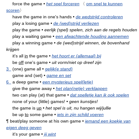
force the game
•
het spel forceren
〈
om snel te kunnen
scoren
〉
have the game in one's hands
•
de wedstrijd controleren
play a losing game
•
de (wed)strijd verliezen
play the game
•
eerlijk (spel) spelen, zich aan de regels houden
play a waiting game
•
een afwachtende houding aannemen
play a winning game
•
de (wed)strijd winnen, de bovenhand
krijgen
it's all
in
the game
•
het hoort er (allemaal) bij
be
off
one's game
•
uit vorm/niet op dreef zijn
3
(one) game all
•
gelijk(e stand)
game and (set)
•
game en set
6
a deep game
•
een mysterieus spel(letje)
give the game away
•
het plan(netje) verklappen
two can play (at) that game
•
dat spelletje kan ik ook spelen
none of your (little) games!
•
geen kunstjes!
the game is
up
•
het spel is uit, nu hangen wij/jullie
be up
to
some game
•
iets in zijn schild voeren
¶
beat/play someone at his own game
•
iemand een koekje van
eigen deeg geven
it's your game
•
jij wint