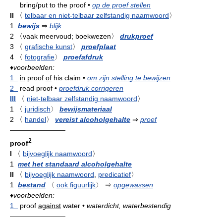
bring/put to the proof
•
op de proef stellen
II
〈
telbaar en niet-telbaar zelfstandig naamwoord
〉
1
bewijs
⇒
blijk
2
〈vaak meervoud; boekwezen〉
drukproef
3
〈
grafische kunst
〉
proefplaat
4
〈
fotografie
〉
proefafdruk
♦
voorbeelden:
1
in
proof
of
his claim
•
om zijn stelling te bewijzen
2
read proof
•
proefdruk corrigeren
III
〈
niet-telbaar zelfstandig naamwoord
〉
1
〈
juridisch
〉
bewijsmateriaal
2
〈
handel
〉
vereist alcoholgehalte
⇒
proef
————————
2
proof
I
〈
bijvoeglijk naamwoord
〉
1
met het standaard alcoholgehalte
II
〈
bijvoeglijk naamwoord
,
predicatief
〉
1
bestand
〈
ook figuurlijk
〉
⇒
opgewassen
♦
voorbeelden:
1
proof
against
water
•
waterdicht, waterbestendig
————————