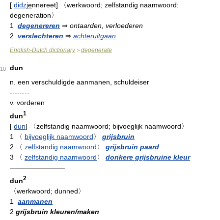
[
didzj
e
nnəreet
]
〈werkwoord; zelfstandig naamwoord:
degeneration〉
1
degenereren
⇒
ontaarden, verloederen
2
verslechteren
⇒
achteruitgaan
English-Dutch dictionary
degenerate
>
dun
10
n.
een verschuldigde aanmanen, schuldeiser
--------
v.
vorderen
1
dun
[
dun
]
〈zelfstandig naamwoord; bijvoeglijk naamwoord〉
1
〈
bijvoeglijk naamwoord
〉
grijsbruin
2
〈
zelfstandig naamwoord
〉
grijsbruin paard
3
〈
zelfstandig naamwoord
〉
donkere grijsbruine kleur
————————
2
dun
〈werkwoord; dunned〉
1
aanmanen
2
grijsbruin kleuren/maken