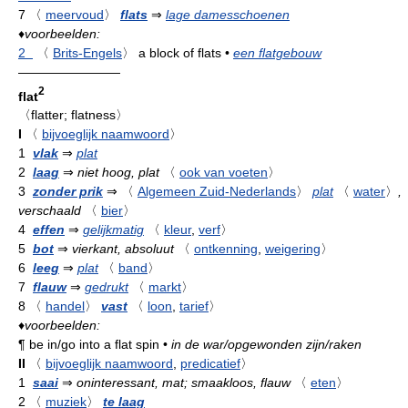
7
〈
meervoud
〉
flats
⇒
lage damesschoenen
♦
voorbeelden:
2
〈
Brits-Engels
〉
a block of flats
•
een flatgebouw
————————
2
flat
〈flatter; flatness〉
I
〈
bijvoeglijk naamwoord
〉
1
vlak
⇒
plat
2
laag
⇒
niet hoog, plat
〈
ook van voeten
〉
3
zonder prik
⇒
〈
Algemeen Zuid-Nederlands
〉
plat
〈
water
〉
,
verschaald
〈
bier
〉
4
effen
⇒
gelijkmatig
〈
kleur
,
verf
〉
5
bot
⇒
vierkant, absoluut
〈
ontkenning
,
weigering
〉
6
leeg
⇒
plat
〈
band
〉
7
flauw
⇒
gedrukt
〈
markt
〉
8
〈
handel
〉
vast
〈
loon
,
tarief
〉
♦
voorbeelden:
¶
be in/go into a flat spin
•
in de war/opgewonden zijn/raken
II
〈
bijvoeglijk naamwoord
,
predicatief
〉
1
saai
⇒
oninteressant, mat; smaakloos, flauw
〈
eten
〉
2
〈
muziek
〉
te laag