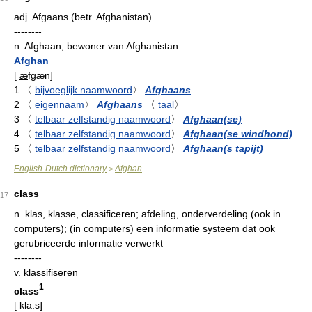
adj.
Afgaans (betr. Afghanistan)
--------
n.
Afghaan, bewoner van Afghanistan
Afghan
[
æ
fgæn
]
1
〈
bijvoeglijk naamwoord
〉
Afghaans
2
〈
eigennaam
〉
Afghaans
〈
taal
〉
3
〈
telbaar zelfstandig naamwoord
〉
Afghaan(se)
4
〈
telbaar zelfstandig naamwoord
〉
Afghaan(se windhond)
5
〈
telbaar zelfstandig naamwoord
〉
Afghaan(s tapijt)
English-Dutch dictionary
Afghan
>
class
17
n.
klas, klasse, classificeren; afdeling, onderverdeling (ook in
computers); (in computers) een informatie systeem dat ook
gerubriceerde informatie verwerkt
--------
v.
klassifiseren
1
class
[
kla:s
]