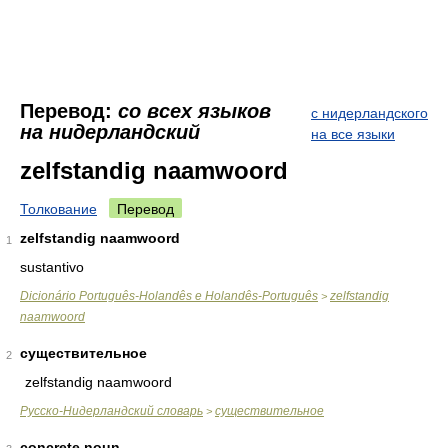
Перевод:
со всех языков
с нидерландского
на нидерландский
на все языки
zelfstandig naamwoord
Толкование
Перевод
zelfstandig naamwoord
1
sustantivo
Dicionário Português-Holandês e Holandês-Português
zelfstandig
>
naamwoord
существительное
2
zelfstandig naamwoord
Русско-Нидерландский словарь
существительное
>
concrete noun