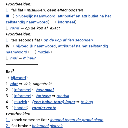
♦
voorbeelden:
1
fall flat
•
mislukken, geen effect oogsten
III
〈
bijvoeglijk naamwoord
,
attributief en attributief na het
zelfstandig naamwoord
〉
〈
informeel
〉
1
rond
⇒
op de kop af, exact
♦
voorbeelden:
1
ten seconds flat
•
op de kop af tien seconden
IV
〈
bijvoeglijk naamwoord
,
attributief na het zelfstandig
naamwoord
〉
〈
muziek
〉
1
mol
⇒
mineur
————————
3
flat
〈
bijwoord
〉
1
plat
⇒
vlak, uitgestrekt
2
〈
informeel
〉
helemaal
3
〈
informeel
〉
botweg
⇒
ronduit
4
〈
muziek
〉
(een halve toon) lager
⇒
te laag
5
〈
handel
〉
zonder rente
♦
voorbeelden:
1
knock someone flat
•
iemand tegen de grond slaan
2
flat broke
•
helemaal platzak