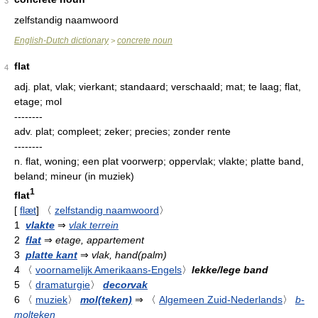
3
zelfstandig naamwoord
English-Dutch dictionary
concrete noun
>
flat
4
adj.
plat, vlak; vierkant; standaard; verschaald; mat; te laag; flat,
etage; mol
--------
adv.
plat; compleet; zeker; precies; zonder rente
--------
n.
flat, woning; een plat voorwerp; oppervlak; vlakte; platte band,
beland; mineur (in muziek)
1
flat
[
flæt
]
〈
zelfstandig naamwoord
〉
1
vlakte
⇒
vlak terrein
2
flat
⇒
etage, appartement
3
platte kant
⇒
vlak, hand(palm)
4
〈
voornamelijk Amerikaans-Engels
〉
lekke/lege band
5
〈
dramaturgie
〉
decorvak
6
〈
muziek
〉
mol(teken)
⇒
〈
Algemeen Zuid-Nederlands
〉
b-
molteken