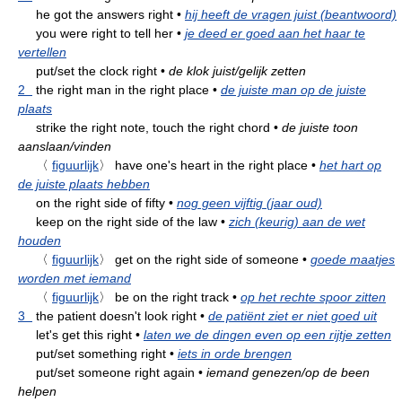
he got the answers right
•
hij heeft de vragen juist (beantwoord)
you were right to tell her
•
je deed er goed aan het haar te
vertellen
put/set the clock right
•
de klok juist/gelijk zetten
2
the right man in the right place
•
de juiste man op de juiste
plaats
strike the right note, touch the right chord
•
de juiste toon
aanslaan/vinden
〈
figuurlijk
〉
have one's heart in the right place
•
het hart op
de juiste plaats hebben
on the right side of fifty
•
nog geen vijftig (jaar oud)
keep on the right side of the law
•
zich (keurig) aan de wet
houden
〈
figuurlijk
〉
get on the right side of someone
•
goede maatjes
worden met iemand
〈
figuurlijk
〉
be on the right track
•
op het rechte spoor zitten
3
the patient doesn't look right
•
de patiënt ziet er niet goed uit
let's get this right
•
laten we de dingen even op een rijtje zetten
put/set something right
•
iets in orde brengen
put/set someone right again
•
iemand genezen/op de been
helpen