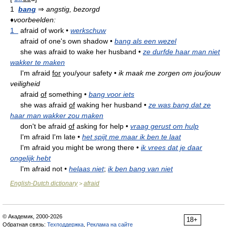
1
bang
⇒
angstig, bezorgd
♦
voorbeelden:
1
afraid of work
•
werkschuw
afraid of one's own shadow
•
bang als een wezel
she was afraid to wake her husband
•
ze durfde haar man niet
wakker te maken
I'm afraid
for
you/your safety
•
ik maak me zorgen om jou/jouw
veiligheid
afraid
of
something
•
bang voor iets
she was afraid
of
waking her husband
•
ze was bang dat ze
haar man wakker zou maken
don't be afraid
of
asking for help
•
vraag gerust om hulp
I'm afraid I'm late
•
het spijt me maar ik ben te laat
I'm afraid you might be wrong there
•
ik vrees dat je daar
ongelijk hebt
I'm afraid not
•
helaas niet
;
ik ben bang van niet
English-Dutch dictionary
afraid
>
© Академик, 2000-2026
18+
Обратная связь:
Техподдержка
,
Реклама на сайте