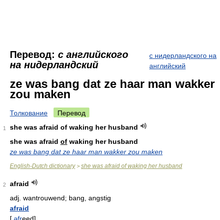
Перевод:
с английского
с нидерландского на
на нидерландский
английский
ze was bang dat ze haar man wakker
zou maken
Толкование
Перевод
she was afraid of waking her husband
1
she was afraid
of
waking her husband
ze was bang dat ze haar man wakker zou maken
English-Dutch dictionary
she was afraid of waking her husband
>
afraid
2
adj.
wantrouwend; bang, angstig
afraid
[
əfr
ee
d
]