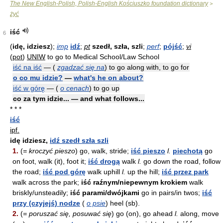
The New English-Polish, Polish-English Kościuszko foundation dictionary
>
żyć
iść
6
(
idę, idziesz
);
imp
idź
;
pt
szedł, szła, szli
;
perf
;
pójść
;
vi
(
pot
)
UNIW
to go to Medical School/Law School
iść na iść
—
(
zgadzać się na
)
to go along with, to go for
o co mu idzie?
—
what's he on about?
iść w górę
—
(
o cenach
)
to go up
co za tym idzie... — and what follows...
* * *
iść
ipf.
idę idziesz,
idź szedł szła szli
1.
(
= kroczyć pieszo
) go, walk, stride;
iść pieszo
l.
piechotą
go
on foot, walk (it), foot it;
iść drogą
walk
l.
go down the road, follow
the road;
iść pod górę
walk uphill
l.
up the hill;
iść przez park
walk across the park;
iść raźnym/niepewnym krokiem
walk
briskly/unsteadily;
iść parami/dwójkami
go in pairs/in twos;
iść
przy (czyjejś) nodze
(
o psie
) heel (sb).
2.
(
= poruszać się, posuwać się
) go (on), go ahead
l.
along, move