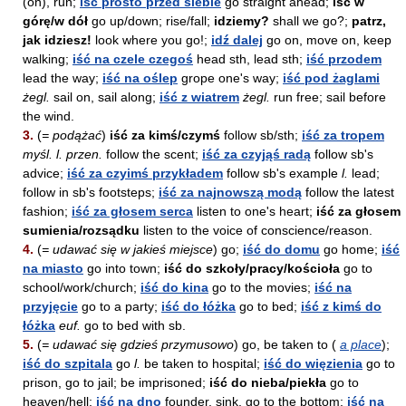
(on), run;
iść prosto przed siebie
go straight ahead;
iść w
górę/w dół
go up/down; rise/fall;
idziemy?
shall we go?;
patrz,
jak idziesz!
look where you go!;
idź dalej
go on, move on, keep
walking;
iść na czele czegoś
head sth, lead sth;
iść przodem
lead the way;
iść na oślep
grope one's way;
iść pod żaglami
żegl.
sail on, sail along;
iść z wiatrem
żegl.
run free; sail before
the wind.
3.
(
= podążać
)
iść za kimś/czymś
follow sb/sth;
iść za tropem
myśl.
l. przen.
follow the scent;
iść za czyjąś radą
follow sb's
advice;
iść za czyimś przykładem
follow sb's example
l.
lead;
follow in sb's footsteps;
iść za najnowszą modą
follow the latest
fashion;
iść za głosem serca
listen to one's heart;
iść za głosem
sumienia/rozsądku
listen to the voice of conscience/reason.
4.
(
= udawać się w jakieś miejsce
) go;
iść do domu
go home;
iść
na miasto
go into town;
iść do szkoły/pracy/kościoła
go to
school/work/church;
iść do kina
go to the movies;
iść na
przyjęcie
go to a party;
iść do łóżka
go to bed;
iść z kimś do
łóżka
euf.
go to bed with sb.
5.
(
= udawać się gdzieś przymusowo
) go, be taken to (
a place
);
iść do szpitala
go
l.
be taken to hospital;
iść do więzienia
go to
prison, go to jail; be imprisoned;
iść do nieba/piekła
go to
heaven/hell;
iść na dno
founder, sink, go to the bottom;
iść na