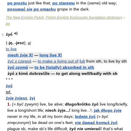
po prostu
just like that;
po staremu
in the (same) old way;
posuwać się po omacku
grope in the dark.
The New English-Polish, Polish-English Kościuszko foundation dictionary
>
po
żyć
5
(-
ję, -jesz
);
vi
to live
niech żyje X!
—
long live X!
żyć z czegoś
—
to make a living out of
lub
from sth, to live by sth
żyć czymś
—
to be (totally) absorbed in sth
żyć z kimś dobrze/źle — to get along well/badly with sb
* * *
żyć
ipf.
żyję żyjesz
,
żyj
1.
(
= być żywym
) live, be alive;
długo/krótko żyć
live long/briefly,
live a long/short life;
niech żyje...!
long live...!;
jak długo żyję
never in my life, in all my born days;
ledwie żyć
(
= być
zmęczonym
) be dead on one's feet;
nie dawać komuś żyć
plague sb, make sb's life difficult;
żyć nie umierać!
that's what