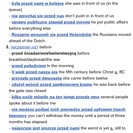
-
była przed nami w kolejce
she was in front of us (in the
queue)
-
nie wpychaj się przed nas
don’t push in in front of us
-
sprawy publiczne stawiał przed innymi
he put public affairs
before everything else
-
Rosjanie wysunęli się przed Holendrów
the Russians moved
ahead of the Dutch
3.
(wcześniej niż)
before
-
przed śniadaniem/świtem/wojną
before
breakfast/daybreak/the war
-
przed południem
in the morning
-
V wiek przed naszą erą
the fifth century before Christ
a.
BC
-
przyszła przed dwunastą
she came before twelve
-
zdążył wrócić przed zamknięciem bramy
he was back before
the gate was closed
-
kilka osób mówiło na ten temat przede mną
several people
spoke about it before me
-
nie możesz podjąć tych pieniędzy przed upływem trzech
miesięcy
you can’t withdraw the money until a period of three
months has elapsed
-
najgorsze jest jeszcze przed nami
the worst is yet
a.
still to