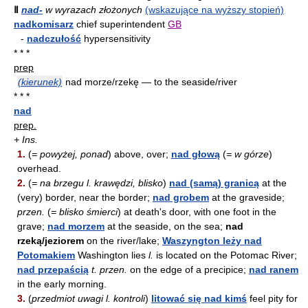
Ⅱ
nad-
w wyrazach złożonych
(wskazujące na wyższy stopień)
nadkomisarz
chief superintendent
GB
-
nadczułość
hypersensitivity
* * *
prep
(kierunek)
nad morze/rzekę — to the seaside/river
* * *
nad
prep.
+ Ins.
1.
(
= powyżej, ponad
) above, over;
nad głową
(
= w górze
)
overhead.
2.
(
= na brzegu l. krawędzi, blisko
)
nad (samą) granicą
at the
(very) border, near the border;
nad grobem
at the graveside;
przen.
(
= blisko śmierci
) at death's door, with one foot in the
grave;
nad morzem
at the seaside, on the sea;
nad
rzeką/jeziorem
on the river/lake;
Waszyngton leży nad
Potomakiem
Washington lies
l.
is located on the Potomac River;
nad przepaścią
t. przen.
on the edge of a precipice;
nad ranem
in the early morning.
3.
(
przedmiot uwagi l. kontroli
)
litować się nad kimś
feel pity for