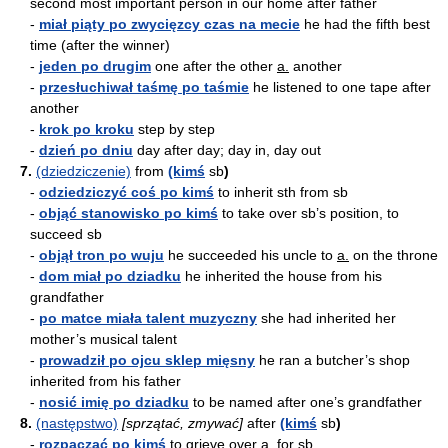
second most important person in our home after father
-
miał piąty po zwycięzcy czas na mecie
he had the fifth best
time (after the winner)
-
jeden po drugim
one after the other
a.
another
-
przesłuchiwał taśmę po taśmie
he listened to one tape after
another
-
krok po kroku
step by step
-
dzień po dniu
day after day; day in, day out
7.
(dziedziczenie)
from
(kimś
sb
)
-
odziedziczyć coś po kimś
to inherit sth from sb
-
objąć stanowisko po kimś
to take over sb’s position, to
succeed sb
-
objął tron po wuju
he succeeded his uncle to
a.
on the throne
-
dom miał po dziadku
he inherited the house from his
grandfather
-
po matce miała talent muzyczny
she had inherited her
mother’s musical talent
-
prowadził po ojcu sklep mięsny
he ran a butcher’s shop
inherited from his father
-
nosić imię po dziadku
to be named after one’s grandfather
8.
(następstwo)
[sprzątać, zmywać]
after
(kimś
sb
)
-
rozpaczać po kimś
to grieve over
a.
for sb