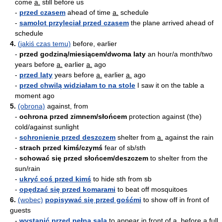
come
a.
still before us
-
przed czasem
ahead of time
a.
schedule
-
samolot przyleciał przed czasem
the plane arrived ahead of
schedule
4.
(jakiś czas temu)
before, earlier
-
przed godziną/miesiącem/dwoma laty
an hour/a month/two
years before
a.
earlier
a.
ago
-
przed laty
years before
a.
earlier
a.
ago
-
przed chwilą widziałam to na stole
I saw it on the table a
moment ago
5.
(obrona)
against, from
-
ochrona przed zimnem/słońcem
protection against (the)
cold/against sunlight
-
schronienie przed deszczem
shelter from
a.
against the rain
-
strach przed kimś/czymś
fear of sb/sth
-
schować się przed słońcem/deszczem
to shelter from the
sun/rain
-
ukryć coś przed kimś
to hide sth from sb
-
opędzać się przed komarami
to beat off mosquitoes
6.
(wobec)
popisywać się przed gośćmi
to show off in front of
guests
-
wystąpić przed pełną salą
to appear in front of
a.
before a full