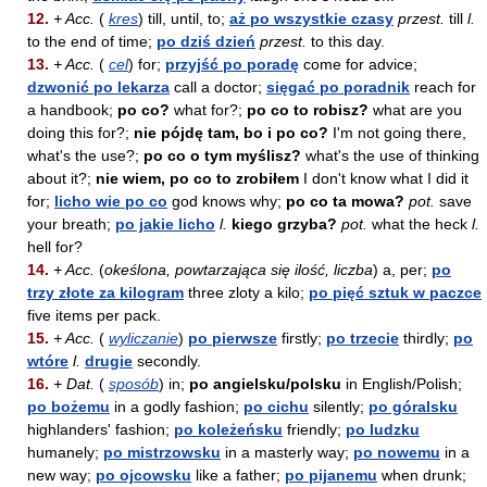
12.
+ Acc.
(
kres
) till, until, to;
aż po wszystkie czasy
przest.
till
l.
to the end of time;
po dziś dzień
przest.
to this day.
13.
+ Acc.
(
cel
) for;
przyjść po poradę
come for advice;
dzwonić po lekarza
call a doctor;
sięgać po poradnik
reach for
a handbook;
po co?
what for?;
po co to robisz?
what are you
doing this for?;
nie pójdę tam, bo i po co?
I'm not going there,
what's the use?;
po co o tym myślisz?
what's the use of thinking
about it?;
nie wiem, po co to zrobiłem
I don't know what I did it
for;
licho wie po co
god knows why;
po co ta mowa?
pot.
save
your breath;
po jakie licho
l.
kiego grzyba?
pot.
what the heck
l.
hell for?
14.
+ Acc.
(
okeślona, powtarzająca się ilość, liczba
) a, per;
po
trzy złote za kilogram
three zloty a kilo;
po pięć sztuk w paczce
five items per pack.
15.
+ Acc.
(
wyliczanie
)
po pierwsze
firstly;
po trzecie
thirdly;
po
wtóre
l.
drugie
secondly.
16.
+ Dat.
(
sposób
) in;
po angielsku/polsku
in English/Polish;
po bożemu
in a godly fashion;
po cichu
silently;
po góralsku
highlanders' fashion;
po koleżeńsku
friendly;
po ludzku
humanely;
po mistrzowsku
in a masterly way;
po nowemu
in a
new way;
po ojcowsku
like a father;
po pijanemu
when drunk;