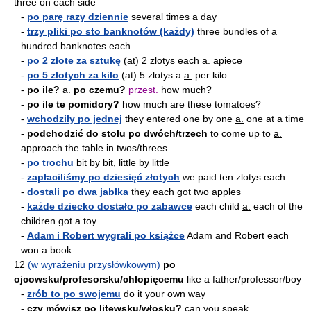
three on each side
-
po parę razy dziennie
several times a day
-
trzy pliki po sto banknotów (każdy)
three bundles of a
hundred banknotes each
-
po 2 złote za sztukę
(at) 2 zlotys each
a.
apiece
-
po 5 złotych za kilo
(at) 5 zlotys a
a.
per kilo
-
po ile?
a.
po czemu?
przest.
how much?
-
po ile te pomidory?
how much are these tomatoes?
-
wchodziły po jednej
they entered one by one
a.
one at a time
-
podchodzić do stołu po dwóch/trzech
to come up to
a.
approach the table in twos/threes
-
po trochu
bit by bit, little by little
-
zapłaciliśmy po dziesięć złotych
we paid ten zlotys each
-
dostali po dwa jabłka
they each got two apples
-
każde dziecko dostało po zabawce
each child
a.
each of the
children got a toy
-
Adam i Robert wygrali po książce
Adam and Robert each
won a book
12
(w wyrażeniu przysłówkowym)
po
ojcowsku/profesorsku/chłopięcemu
like a father/professor/boy
-
zrób to po swojemu
do it your own way
-
czy mówisz po litewsku/włosku?
can you speak