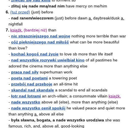
-
znęcać się nad kimś
to torment sb
-
zlituj się nade mną/nad nim
have mercy on me/him
6.
(tuż przed)
(just) before
-
nad ranem/wieczorem
(just) before dawn
a.
daybreak/dusk
a.
nightfall
7.
książk.
(bardziej niż)
than
-
nic straszniejszego nad wojnę
nothing more terrible than war
-
cóż piękniejszego nad miłość
what can be more beautiful
than love?
-
kochać kogoś nad życie
to love sb more than life itself
-
nad wszystkie rozrywki uwielbiał kino
of all pastimes he
adored the cinema more than anything else
-
praca nad siły
superhuman work
-
poeta nad poetami
a towering poet
-
przebój nad przeboje
an all-time hit
-
skandal nad skandale
a scandal to end all scandals
-
łotr nad łotrami
an arch-villain; a consummate villain
książk.
-
nade wszystko
above all (else), more than anything (else)
-
nade wszystko cenił spokój
he valued peace and quiet more
than anything
a.
above all else
-
była sławna, bogata, a nade wszystko urodziwa
she was
famous, rich, and, above all, good-looking