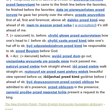
przed faworytami
he came to the finish line before the favorites,
he finished before the favorites;
dała jej pierwszeństwo przed
innymi
he gave her priority over the others;
przede wszystkim
first of all, first and foremost, above all;
daleko przed kimś
way
ahead of sb;
mam to jeszcze przed sobą
(
w przyszłości
) it's still
ahead of me.
7.
(
= szacunek
) to, before;
chylić głowę przed autorytetem
bow
one's head to
l.
before sb;
chylić czoła przed kimś
take one's
hat off to sb;
być odpowiedzialnym przed kimś
be responsible
to sb;
przed Bogiem
before God.
8.
+ Acc.
(
= kierunek
) before;
wyjść przed dom
go out;
ciężarówka wysunęła się przede mnie
truck passed me;
patrzyć przed siebie
look straight ahead;
iść przed siebie
walk
straight on;
roztoczył się przed nami piękny widok
beautiful
view opened before us;
iść/jechać przed kimś
go/drive before
l.
ahead of sb;
być dopuszczonym przed czyjeś oblicze
be
admitted to sb's presence;
przed obliczem
in the presence;
zanieść prośbę przed majestat króla
present a request to the
king.
The New English-Polish, Polish-English Kościuszko foundation dictionary
>
przed