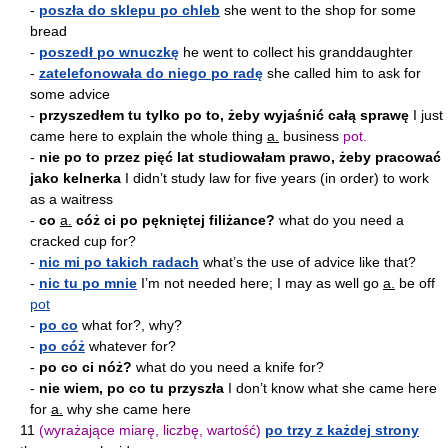
-
poszła do sklepu po chleb
she went to the shop for some
bread
-
poszedł po wnuczkę
he went to collect his granddaughter
-
zatelefonowała do niego po radę
she called him to ask for
some advice
-
przyszedłem tu tylko po to, żeby wyjaśnić całą sprawę
I just
came here to explain the whole thing
a.
business
pot.
-
nie po to przez pięć lat studiowałam prawo, żeby pracować
jako kelnerka
I didn’t study law for five years (in order) to work
as a waitress
-
co
a.
cóż ci po pękniętej filiżance?
what do you need a
cracked cup for?
-
nic mi po takich radach
what’s the use of advice like that?
-
nic tu po mnie
I’m not needed here; I may as well go
a.
be off
pot
-
po co
what for?, why?
-
po cóż
whatever for?
-
po co ci nóż?
what do you need a knife for?
-
nie wiem, po co tu przyszła
I don’t know what she came here
for
a.
why she came here
11
(wyrażające miarę, liczbę, wartość)
po trzy z każdej strony