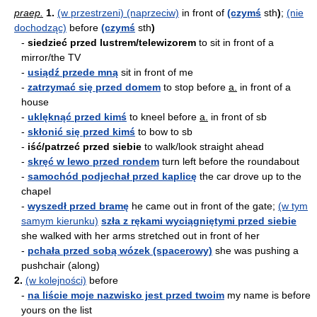
praep.
1.
(w przestrzeni) (naprzeciw)
in front of
(czymś
sth
)
;
(nie
dochodząc)
before
(czymś
sth
)
-
siedzieć przed lustrem/telewizorem
to sit in front of a
mirror/the TV
-
usiądź przede mną
sit in front of me
-
zatrzymać się przed domem
to stop before
a.
in front of a
house
-
uklęknąć przed kimś
to kneel before
a.
in front of sb
-
skłonić się przed kimś
to bow to sb
-
iść/patrzeć przed siebie
to walk/look straight ahead
-
skręć w lewo przed rondem
turn left before the roundabout
-
samochód podjechał przed kaplicę
the car drove up to the
chapel
-
wyszedł przed bramę
he came out in front of the gate;
(w tym
samym kierunku)
szła z rękami wyciągniętymi przed siebie
she walked with her arms stretched out in front of her
-
pchała przed sobą wózek (spacerowy)
she was pushing a
pushchair (along)
2.
(w kolejności)
before
-
na liście moje nazwisko jest przed twoim
my name is before
yours on the list