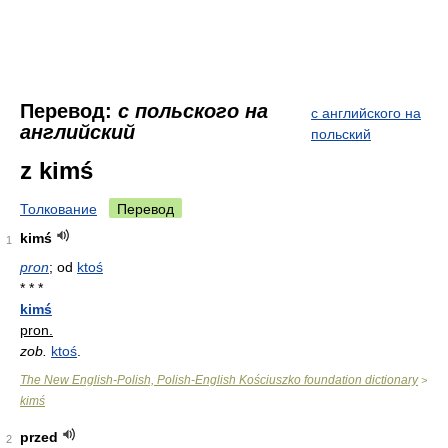
Перевод:
с польского на
с английского на
английский
польский
z kimś
Толкование
Перевод
kimś
1
pron
; od
ktoś
* * *
kimś
pron.
zob.
ktoś
.
The New English-Polish, Polish-English Kościuszko foundation dictionary
>
kimś
przed
2