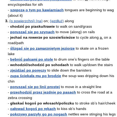
encyclopedias for sth
-
szepczą o tym po kawiarniach
tongues are beginning to wag
(about it)
3.
(o powierzchni) (na)
on;
(wzdłuż)
along
-
chodzić po piasku/trawie
to walk on sand/grass
-
poruszać się po szynach
to move (along) on rails
-
jechać na rowerze po szosie/ścieżce
to cycle along
a.
on a
road/path
-
ślizgać się po zamarzniętym jeziorze
to skate on a frozen
lake
-
bębnić palcami po stole
to drum one’s fingers on the table
-
wchodzić/schodzić po schodach
to walk up/down the stairs
-
zjeżdżać po poręczy
to slide down the banisters
-
zupa ściekała mu po brodzie
the soup was dripping down his
chin
-
poruszać się po linii prostej
to move in a straight line
-
przechodzić przez jezdnię po pasach
to cross the road at a
zebra crossing
-
głaskać kogoś po włosach/policzku
to stroke sb’s hair/cheek
-
całować kogoś po rękach
to kiss sb’s hands
-
pokrzywy parzyły go po nogach
nettles were stinging his legs