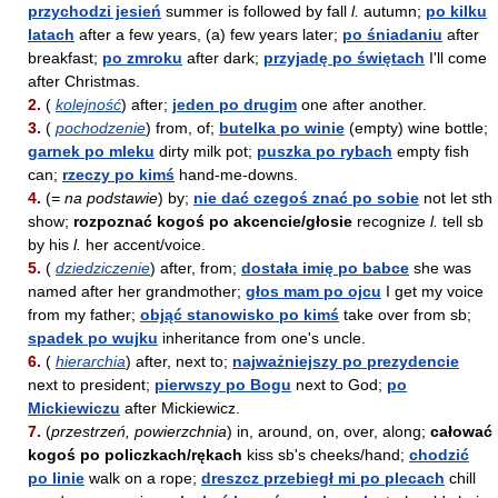
przychodzi jesień
summer is followed by fall
l.
autumn;
po kilku
latach
after a few years, (a) few years later;
po śniadaniu
after
breakfast;
po zmroku
after dark;
przyjadę po świętach
I'll come
after Christmas.
2.
(
kolejność
) after;
jeden po drugim
one after another.
3.
(
pochodzenie
) from, of;
butelka po winie
(empty) wine bottle;
garnek po mleku
dirty milk pot;
puszka po rybach
empty fish
can;
rzeczy po kimś
hand-me-downs.
4.
(
= na podstawie
) by;
nie dać czegoś znać po sobie
not let sth
show;
rozpoznać kogoś po akcencie/głosie
recognize
l.
tell sb
by his
l.
her accent/voice.
5.
(
dziedziczenie
) after, from;
dostała imię po babce
she was
named after her grandmother;
głos mam po ojcu
I get my voice
from my father;
objąć stanowisko po kimś
take over from sb;
spadek po wujku
inheritance from one's uncle.
6.
(
hierarchia
) after, next to;
najważniejszy po prezydencie
next to president;
pierwszy po Bogu
next to God;
po
Mickiewiczu
after Mickiewicz.
7.
(
przestrzeń, powierzchnia
) in, around, on, over, along;
całować
kogoś po policzkach/rękach
kiss sb's cheeks/hand;
chodzić
po linie
walk on a rope;
dreszcz przebiegł mi po plecach
chill