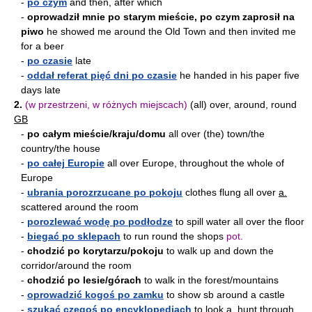
-
po czym
and then, after which
-
oprowadził mnie po starym mieście, po czym zaprosił na
piwo
he showed me around the Old Town and then invited me
for a beer
-
po czasie
late
-
oddał referat pięć dni po czasie
he handed in his paper five
days late
2.
(w przestrzeni, w różnych miejscach)
(all) over, around, round
GB
-
po całym mieście/kraju/domu
all over (the) town/the
country/the house
-
po całej Europie
all over Europe, throughout the whole of
Europe
-
ubrania porozrzucane po pokoju
clothes flung all over
a.
scattered around the room
-
porozlewać wodę po podłodze
to spill water all over the floor
-
biegać po sklepach
to run round the shops
pot.
-
chodzić po korytarzu/pokoju
to walk up and down the
corridor/around the room
-
chodzić po lesie/górach
to walk in the forest/mountains
-
oprowadzić kogoś po zamku
to show sb around a castle
-
szukać czegoś po encyklopediach
to look
a.
hunt through