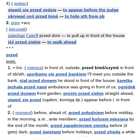
4)
(
wobec
)
stawić się przed sędzią
—
to appear before the judge
ukrywać coś przed kimś
—
to hide sth from sb
2.
prep
+acc
(
kierunek
)
zajechać
(
perf
)
przed dom — to pull up in front of the house
iść przed siebie
—
to walk ahead
* * *
przed
prep.
1.
+ Ins.
(
miejsce
) in front of, outside;
przed kimś/czymś
in front
of sb/sth;
spotkamy się przed bankiem
I'll meet you outside the
bank;
stał przed domem
he stood in front of the house;
karetka
jechała przed nami
ambulance was going in front of us;
ogródek
przed domem
front garden;
prosto przed siebie
straight ahead;
stawić się przed
(
sądem, komisją itp.
) appear before
l.
in front
of.
2.
(
moment
) before, ahead of;
przed południem
before midday,
in the morning, a.m., ante meridiem;
przed końcem miesiąca
by
the end of the month;
przed zapadnięciem zmroku
before (it
gets) dark;
przed świętami
before holidays;
przed chwilą
a while