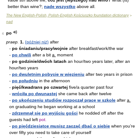
value sth above life;
cóż jest (lepszego) nad wino?
what (is)
better than wine?;
nade wszystko
above all.
The New English-Polish, Polish-English Kościuszko foundation dictionary
>
nad
po
4
praep.
1.
(później niż)
after
-
po śniadaniu/pracy/wojnie
after breakfast/work/the war
-
po chwili
after a bit
a.
moment
-
po godzinie/dwóch latach
an hour/two years later, after an
hour/two years
-
po dwuletnim pobycie w więzieniu
after two years in prison
-
po południu
in the afternoon
-
pięć/kwadrans po czwartej
five/a quarter past four
-
wróciła po dwunastej
she came back after twelve
-
po ukończeniu studiów rozpoczął pracę w szkole
after
a.
on graduating he began working at a school
-
zdrzemnął się po wyjściu gości
he nodded off after the
guests had left
pot.
-
po pięćdziesiątce musisz zacząć dbać o siebie
when you’re
over fifty you need to take care of yourself