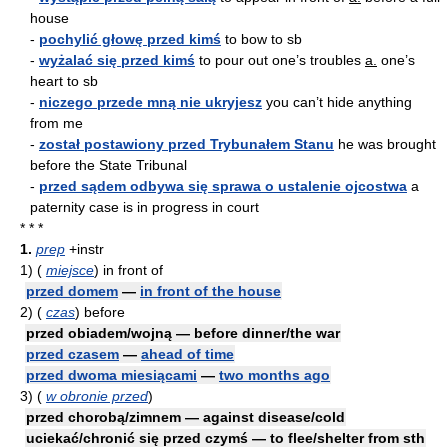
house
-
pochylić głowę przed kimś
to bow to sb
-
wyżalać się przed kimś
to pour out one’s troubles
a.
one’s
heart to sb
-
niczego przede mną nie ukryjesz
you can’t hide anything
from me
-
został postawiony przed Trybunałem Stanu
he was brought
before the State Tribunal
-
przed sądem odbywa się sprawa o ustalenie ojcostwa
a
paternity case is in progress in court
* * *
1.
prep
+instr
1)
(
miejsce
)
in front of
przed domem
—
in front of the house
2)
(
czas
)
before
przed obiadem/wojną — before dinner/the war
przed czasem
—
ahead of time
przed dwoma miesiącami
—
two months ago
3)
(
w obronie przed
)
przed chorobą/zimnem — against disease/cold
uciekać/chronić się przed czymś — to flee/shelter from sth