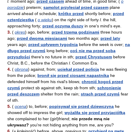
l.
moment ago;
przed czasem
ahead of time, in good time; (
o
porodzie
) preterm;
samolot przyleciał przed czasem
plane
arrived ahead of schedule;
krótko przed
shortly before;
przed
czterdziestką
(
o wieku
) on the right side of forty
l.
the hill,
approaching forty;
przed oczyma duszy
in one's mind's eye.
3.
(
okres
) ago, before;
przed trzema godzinami
three hours
ago;
przed dwoma miesiącami
two months ago;
przed laty
years ago;
przed upływem tygodnia
before the week is over;
na
długo przed czymś
long before;
coś nie ma przed sobą
przyszłości
there's no future in sth;
przed Chrystusem
before
Christ, B.C., before the Christian
l.
Common Era.
4.
(
obrona
) against, from;
uciekał przed policją
he was fleeing
from the police;
bronił się przed ciosami napastnika
he
defended himself from his rival's blows;
chronić kogoś przed
czymś
protect sb against sth, keep sb from sth;
schronienie
przed deszczem
shelter from the rain;
strach przed czymś
fear
of sth.
5.
(
ocena
) to, before;
popisywał się przed dziewczyną
he
showed off to impress the girl;
wyżaliła się przed przyjaciółką
she complained to her (girl)friend;
nic przede mną nie
ukrywasz?
you're not hiding anything from me, are you?
6.
(
= kolejność
) before, above, previous to;
przybiegł na metę