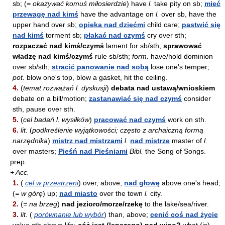
sb; (
= okazywać komuś miłosierdzie
) have
l.
take pity on sb;
mieć
przewagę nad kimś
have the advantage on
l.
over sb, have the
upper hand over sb;
opieka nad dziećmi
child care;
pastwić się
nad kimś
torment sb;
płakać nad czymś
cry over sth;
rozpaczać nad kimś/czymś
lament for sb/sth;
sprawować
władzę nad kimś/czymś
rule sb/sth;
form.
have/hold dominion
over sb/sth;
stracić panowanie nad sobą
lose one's temper;
pot.
blow one's top, blow a gasket, hit the ceiling.
4.
(
temat rozważań l. dyskusji
)
debata nad ustawą/wnioskiem
debate on a bill/motion;
zastanawiać się nad czymś
consider
sth, pause over sth.
5.
(
cel badań l. wysiłków
)
pracować nad czymś
work on sth.
6.
lit.
(
podkreślenie wyjątkowości; często z archaiczną formą
narzędnika
)
mistrz nad mistrzami
l.
nad mistrze
master of
l.
over masters;
Pieśń nad Pieśniami
Bibl.
the Song of Songs.
prep.
+ Acc.
1.
(
cel w przestrzeni
) over, above;
nad głowę
above one's head;
(
= w górę
) up;
nad miasto
over the town
l.
city.
2.
(
= na brzeg
)
nad jezioro/morze/rzekę
to the lake/sea/river.
3.
lit.
(
porównanie lub wybór
) than, above;
cenić coś nad życie