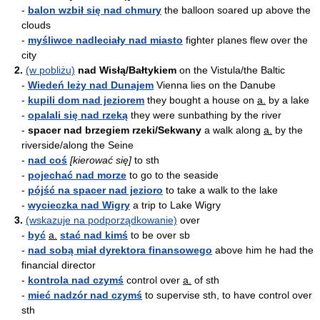
-
balon wzbił się nad chmury
the balloon soared up above the
clouds
-
myśliwce nadleciały nad miasto
fighter planes flew over the
city
2.
(w pobliżu)
nad Wisłą/Bałtykiem
on the Vistula/the Baltic
-
Wiedeń leży nad Dunajem
Vienna lies on the Danube
-
kupili dom nad jeziorem
they bought a house on
a.
by a lake
-
opalali się nad rzeką
they were sunbathing by the river
-
spacer nad brzegiem rzeki/Sekwany
a walk along
a.
by the
riverside/along the Seine
-
nad coś
[kierować się]
to sth
-
pojechać nad morze
to go to the seaside
-
pójść na spacer nad jezioro
to take a walk to the lake
-
wycieczka nad Wigry
a trip to Lake Wigry
3.
(wskazuje na podporządkowanie)
over
-
być
a.
stać nad kimś
to be over sb
-
nad sobą miał dyrektora finansowego
above him he had the
financial director
-
kontrola nad czymś
control over
a.
of sth
-
mieć nadzór nad czymś
to supervise sth, to have control over
sth