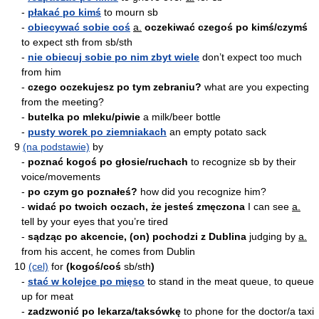
-
płakać po kimś
to mourn sb
-
obiecywać sobie coś
a.
oczekiwać czegoś po kimś/czymś
to expect sth from sb/sth
-
nie obiecuj sobie po nim zbyt wiele
don’t expect too much
from him
-
czego oczekujesz po tym zebraniu?
what are you expecting
from the meeting?
-
butelka po mleku/piwie
a milk/beer bottle
-
pusty worek po ziemniakach
an empty potato sack
9
(na podstawie)
by
-
poznać kogoś po głosie/ruchach
to recognize sb by their
voice/movements
-
po czym go poznałeś?
how did you recognize him?
-
widać po twoich oczach, że jesteś zmęczona
I can see
a.
tell by your eyes that you’re tired
-
sądząc po akcencie, (on) pochodzi z Dublina
judging by
a.
from his accent, he comes from Dublin
10
(cel)
for
(kogoś/coś
sb/sth
)
-
stać w kolejce po mięso
to stand in the meat queue, to queue
up for meat
-
zadzwonić po lekarza/taksówkę
to phone for the doctor/a taxi