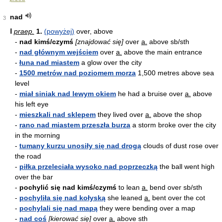
nad
3
Ⅰ
praep.
1.
(powyżej)
over, above
-
nad kimś/czymś
[znajdować się]
over
a.
above sb/sth
-
nad głównym wejściem
over
a.
above the main entrance
-
łuna nad miastem
a glow over the city
-
1500 metrów nad poziomem morza
1,500 metres above sea
level
-
miał siniak nad lewym okiem
he had a bruise over
a.
above
his left eye
-
mieszkali nad sklepem
they lived over
a.
above the shop
-
rano nad miastem przeszła burza
a storm broke over the city
in the morning
-
tumany kurzu unosiły się nad drogą
clouds of dust rose over
the road
-
piłka przeleciała wysoko nad poprzeczką
the ball went high
over the bar
-
pochylić się nad kimś/czymś
to lean
a.
bend over sb/sth
-
pochyliła się nad kołyską
she leaned
a.
bent over the cot
-
pochylali się nad mapą
they were bending over a map
-
nad coś
[kierować się]
over
a.
above sth