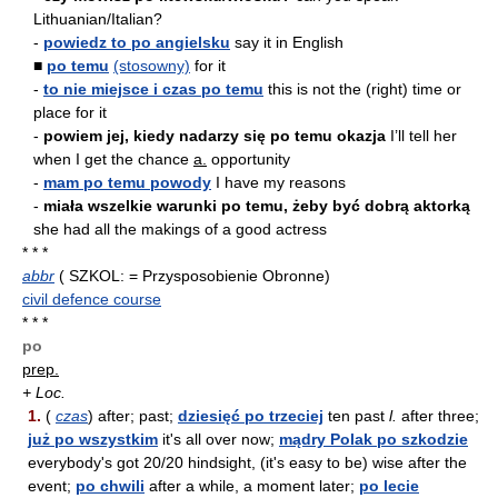
Lithuanian/Italian?
-
powiedz to po angielsku
say it in English
■
po temu
(stosowny)
for it
-
to nie miejsce i czas po temu
this is not the (right) time or
place for it
-
powiem jej, kiedy nadarzy się po temu okazja
I’ll tell her
when I get the chance
a.
opportunity
-
mam po temu powody
I have my reasons
-
miała wszelkie warunki po temu, żeby być dobrą aktorką
she had all the makings of a good actress
* * *
abbr
( SZKOL: = Przysposobienie Obronne)
civil defence course
* * *
po
prep.
+ Loc.
1.
(
czas
) after; past;
dziesięć po trzeciej
ten past
l.
after three;
już po wszystkim
it's all over now;
mądry Polak po szkodzie
everybody's got 20/20 hindsight, (it's easy to be) wise after the
event;
po chwili
after a while, a moment later;
po lecie