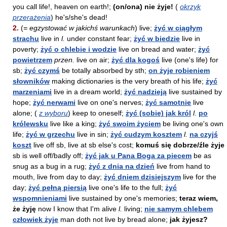
you call life!, heaven on earth!;
(on/ona) nie żyje!
(
okrzyk
przerażenia
) he's/she's dead!
2.
(
= egzystować w jakichś warunkach
) live;
żyć w ciągłym
strachu
live in
l.
under constant fear;
żyć w biedzie
live in
poverty;
żyć o chlebie i wodzie
live on bread and water;
żyć
powietrzem
przen.
live on air;
żyć dla kogoś
live (one's life) for
sb;
żyć czymś
be totally absorbed by sth;
on żyje robieniem
słowników
making dictionaries is the very breath of his life;
żyć
marzeniami
live in a dream world;
żyć nadzieją
live sustained by
hope;
żyć nerwami
live on one's nerves;
żyć samotnie
live
alone; (
z wyboru
) keep to oneself;
żyć (sobie) jak król
l.
po
królewsku
live like a king;
żyć swoim życiem
be living one's own
life;
żyć w grzechu
live in sin;
żyć cudzym kosztem
l.
na czyjś
koszt
live off sb, live at sb else's cost;
komuś się dobrze/źle żyje
sb is well off/badly off;
żyć jak u Pana Boga za piecem
be as
snug as a bug in a rug;
żyć z dnia na dzień
live from hand to
mouth, live from day to day;
żyć dniem dzisiejszym
live for the
day;
żyć pełną piersią
live one's life to the full;
żyć
wspomnieniami
live sustained by one's memories;
teraz wiem,
że żyję
now I know that I'm alive
l.
living;
nie samym chlebem
człowiek żyje
man doth not live by bread alone;
jak żyjesz?