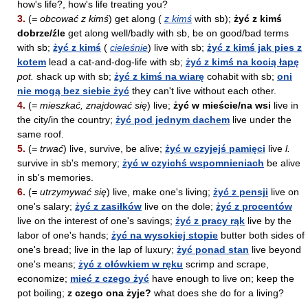
how's life?, how's life treating you?
3.
(
= obcować z kimś
) get along (
z kimś
with sb);
żyć z kimś
dobrze/źle
get along well/badly with sb, be on good/bad terms
with sb;
żyć z kimś
(
cieleśnie
) live with sb;
żyć z kimś jak pies z
kotem
lead a cat-and-dog-life with sb;
żyć z kimś na kocią łapę
pot.
shack up with sb;
żyć z kimś na wiarę
cohabit with sb;
oni
nie mogą bez siebie żyć
they can't live without each other.
4.
(
= mieszkać, znajdować się
) live;
żyć w mieście/na wsi
live in
the city/in the country;
żyć pod jednym dachem
live under the
same roof.
5.
(
= trwać
) live, survive, be alive;
żyć w czyjejś pamięci
live
l.
survive in sb's memory;
żyć w czyichś wspomnieniach
be alive
in sb's memories.
6.
(
= utrzymywać się
) live, make one's living;
żyć z pensji
live on
one's salary;
żyć z zasiłków
live on the dole;
żyć z procentów
live on the interest of one's savings;
żyć z pracy rąk
live by the
labor of one's hands;
żyć na wysokiej stopie
butter both sides of
one's bread; live in the lap of luxury;
żyć ponad stan
live beyond
one's means;
żyć z ołówkiem w ręku
scrimp and scrape,
economize;
mieć z czego żyć
have enough to live on; keep the
pot boiling;
z czego ona żyje?
what does she do for a living?