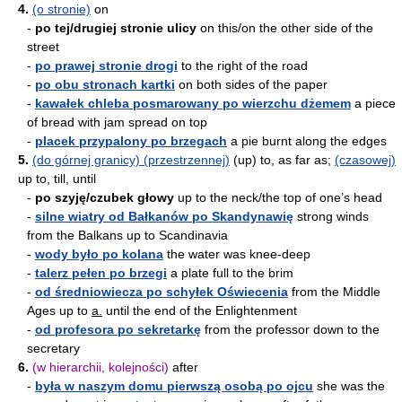
4.
(o stronie)
on
-
po tej/drugiej stronie ulicy
on this/on the other side of the
street
-
po prawej stronie drogi
to the right of the road
-
po obu stronach kartki
on both sides of the paper
-
kawałek chleba posmarowany po wierzchu dżemem
a piece
of bread with jam spread on top
-
placek przypalony po brzegach
a pie burnt along the edges
5.
(do górnej granicy) (przestrzennej)
(up) to, as far as;
(czasowej)
up to, till, until
-
po szyję/czubek głowy
up to the neck/the top of one’s head
-
silne wiatry od Bałkanów po Skandynawię
strong winds
from the Balkans up to Scandinavia
-
wody było po kolana
the water was knee-deep
-
talerz pełen po brzegi
a plate full to the brim
-
od średniowiecza po schyłek Oświecenia
from the Middle
Ages up to
a.
until the end of the Enlightenment
-
od profesora po sekretarkę
from the professor down to the
secretary
6.
(w hierarchii, kolejności)
after
-
była w naszym domu pierwszą osobą po ojcu
she was the