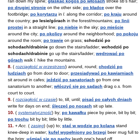
ran down my spine;
głaskać kogoś po włosach
stroke sb's hair;
po drugiej stronie
on the other side;
po kładce
over the
footbridge;
po korytarzu
in
l.
along the corridor;
po kraju
around
the country;
po lesie/górach
in the forest/mountains;
po linii
prostej
in a straight line;
po niebie
in the sky;
po mieście
around the city;
po okolicy
around the neighborhood;
po pokoju
around the room;
po trawie
on grass;
schodzić po
schodach/drabinie
go down the stairs/ladder;
wchodzić po
schodach/drabinie
go up the stairs/ladder;
wędrować po
górach
walk
l.
hike the mountains.
8.
(
rozciągłość w przestrzeni
) around, round;
chodzić po
ludziach
go from door to door;
przesiadywać po kawiarniach
sit around in cafes;
jeździć po sanatoriach
go from one
sanatorium to another;
włóczyć się po sądach
drag o.s. from
court to court.
9.
(
rozciągłość w czasie
) to, till, until;
pisać po całych dniach
write for days on end;
ślęczeć po nocach
sit up late.
10.
(
systematyczność
) by;
po kawałku
piece by piece, bit by bit;
po trochu
bit by bit; little by little.
11.
+ Acc.
(
zasięg
) (up) to;
stać w wodzie po kolana
stand
knee-deep in water;
kufel wypełniony po brzegi
beer mug full to
the brim;
uśmiać się po pachy
laugh one's head off.