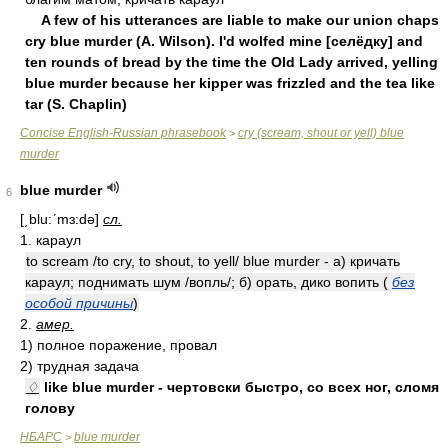
A few of his utterances are liable to make our union chaps
cry blue murder (A. Wilson). I'd wolfed mine [ceлёдку] and
ten rounds of bread by the time the Old Lady arrived, yelling
blue murder because her kipper was frizzled and the tea like
tar (S. Chaplin)
Concise English-Russian phrasebook
cry (scream, shout or yell) blue
>
murder
blue murder
6
[͵blu:ʹmɜ:də]
сл.
1. караул
to scream /to cry, to shout, to yell/ blue murder - а) кричать
караул; поднимать шум /вопль/; б) орать, дико вопить (
без
особой причины
)
2.
амер.
1) полное поражение, провал
2) трудная задача
♢
like blue murder - чертовски быстро, со всех ног, сломя
голову
НБАРС
blue murder
>