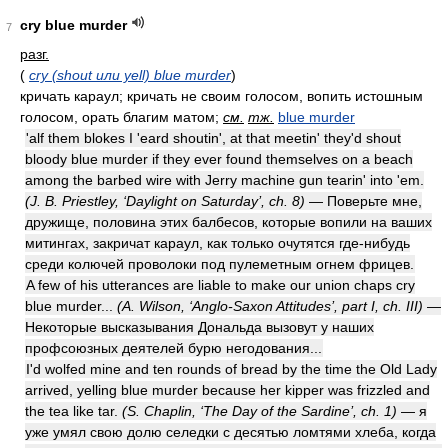
cry blue murder
7
разг.
(
cry (shout или yell) blue murder
)
кричать караул; кричать не своим голосом, вопить истошным
голосом, орать благим матом;
см.
тж.
blue murder
'alf them blokes I 'eard shoutin', at that meetin' they'd shout
bloody blue murder if they ever found themselves on a beach
among the barbed wire with Jerry machine gun tearin' into 'em.
(J. B. Priestley, ‘Daylight on Saturday’, ch. 8)
— Поверьте мне,
дружище, половина этих балбесов, которые вопили на ваших
митингах, закричат караул, как только очутятся где-нибудь
среди колючей проволоки под пулеметным огнем фрицев.
A few of his utterances are liable to make our union chaps cry
blue murder...
(A. Wilson, ‘Anglo-Saxon Attitudes’, part I, ch. III)
—
Некоторые высказывания Дональда вызовут у наших
профсоюзных деятелей бурю негодования...
I'd wolfed mine and ten rounds of bread by the time the Old Lady
arrived, yelling blue murder because her kipper was frizzled and
the tea like tar.
(S. Chaplin, ‘The Day of the Sardine’, ch. 1)
— я
уже умял свою долю селедки с десятью ломтями хлеба, когда