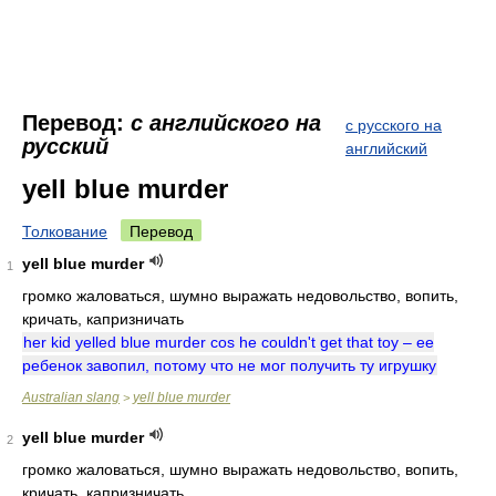
Перевод:
с английского на
с русского на
русский
английский
yell blue murder
Толкование
Перевод
yell blue murder
1
громко жаловаться, шумно выражать недовольство, вопить,
кричать, капризничать
her kid yelled blue murder cos he couldn't get that toy – ее
ребенок завопил, потому что не мог получить ту игрушку
Australian slang
yell blue murder
>
yell blue murder
2
громко жаловаться, шумно выражать недовольство, вопить,
кричать, капризничать