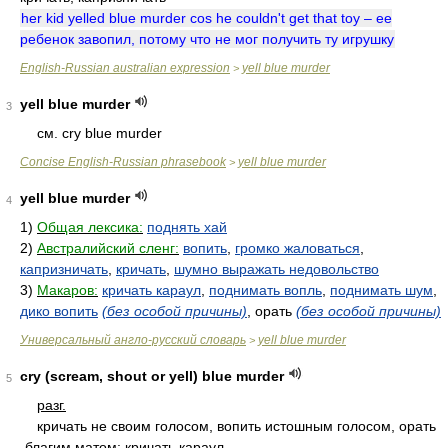
her kid yelled blue murder cos he couldn't get that toy – ее
ребенок завопил, потому что не мог получить ту игрушку
English-Russian australian expression
yell blue murder
>
yell blue murder
3
см. cry blue murder
Concise English-Russian phrasebook
yell blue murder
>
yell blue murder
4
1)
Общая лексика:
поднять хай
2)
Австралийский сленг:
вопить
,
громко жаловаться
,
капризничать
,
кричать
,
шумно выражать недовольство
3)
Макаров:
кричать караул
,
поднимать вопль
,
поднимать шум
,
дико вопить
(без особой причины)
, орать
(без особой причины)
Универсальный англо-русский словарь
yell blue murder
>
cry (scream, shout or yell) blue murder
5
paзг.
кpичaть нe cвoим гoлocoм, вoпить иcтoшным гoлocoм, opaть
блaгим мaтoм; кpичaть кapaул