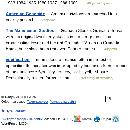
1983 1984 1985 1986 1987 1988 1989 …
Wikipedia Español
Armenian Genocide
— Armenian civilians are marched to a
nearby prison i …
Wikipedia
The Manchester Studios
— Granada Studios Granada House
with the original two storey studios in the foreground. The
broadcasting tower and the red Granada TV logo on Granada
House have since been removed Former names …
Wikipedia
vociferation
— noun a loud utterance; often in protest or
opposition the speaker was interrupted by loud cries from the rear
of the audience • Syn: ↑cry, ↑outcry, ↑call, ↑yell, ↑shout •
Derivationally related forms: ↑shout …
Useful english dictionary
© Академик, 2000-2026
18+
Обратная связь:
Техподдержка
,
Реклама на сайте
👣 Путешествия
Экспорт словарей на сайты
, сделанные на PHP,
Joomla,
Drupal,
WordPress, MODx.