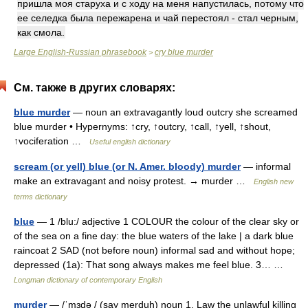
пришла моя старуха и с ходу на меня напустилась, потому что
ее селедка была пережарена и чай перестоял - стал черным,
как смола.
Large English-Russian phrasebook
cry blue murder
>
См. также в других словарях:
blue murder
— noun an extravagantly loud outcry she screamed
blue murder • Hypernyms: ↑cry, ↑outcry, ↑call, ↑yell, ↑shout,
↑vociferation …
Useful english dictionary
scream (or yell) blue (or N. Amer. bloody) murder
— informal
make an extravagant and noisy protest. → murder …
English new
terms dictionary
blue
— 1 /blu:/ adjective 1 COLOUR the colour of the clear sky or
of the sea on a fine day: the blue waters of the lake | a dark blue
raincoat 2 SAD (not before noun) informal sad and without hope;
depressed (1a): That song always makes me feel blue. 3… …
Longman dictionary of contemporary English
murder
— /ˈmɜdə / (say merduh) noun 1. Law the unlawful killing