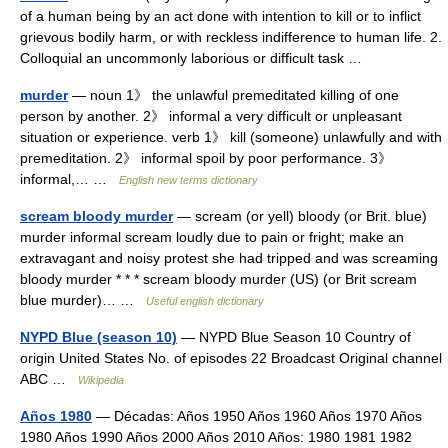
of a human being by an act done with intention to kill or to inflict
grievous bodily harm, or with reckless indifference to human life. 2.
Colloquial an uncommonly laborious or difficult task …
murder
— noun 1》 the unlawful premeditated killing of one
person by another. 2》 informal a very difficult or unpleasant
situation or experience. verb 1》 kill (someone) unlawfully and with
premeditation. 2》 informal spoil by poor performance. 3》
informal,… …
English new terms dictionary
scream bloody murder
— scream (or yell) bloody (or Brit. blue)
murder informal scream loudly due to pain or fright; make an
extravagant and noisy protest she had tripped and was screaming
bloody murder * * * scream bloody murder (US) (or Brit scream
blue murder)… …
Useful english dictionary
NYPD Blue (season 10)
— NYPD Blue Season 10 Country of
origin United States No. of episodes 22 Broadcast Original channel
ABC …
Wikipedia
Años 1980
— Décadas: Años 1950 Años 1960 Años 1970 Años
1980 Años 1990 Años 2000 Años 2010 Años: 1980 1981 1982