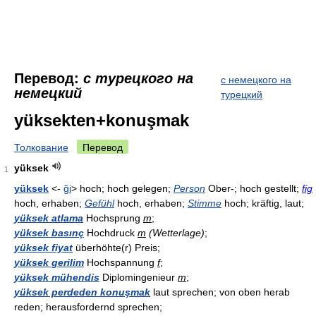
Перевод:
с турецкого на
с немецкого на
немецкий
турецкий
yüksekten+konuşmak
Толкование
Перевод
yüksek
1
yüksek
<-
ği
> hoch; hoch gelegen;
Person
Ober-; hoch gestellt;
fig
hoch, erhaben;
Gefühl
hoch, erhaben;
Stimme
hoch; kräftig, laut;
yüksek atlama
Hochsprung
m
;
yüksek basınç
Hochdruck
m
(Wetterlage)
;
yüksek fiyat
überhöhte(r) Preis;
yüksek gerilim
Hochspannung
f
;
yüksek mühendis
Diplomingenieur
m
;
yüksek perdeden konuşmak
laut sprechen; von oben herab
reden; herausfordernd sprechen;