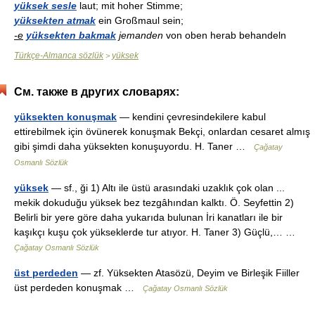
yüksek sesle
laut; mit hoher Stimme;
yüksekten atmak
ein Großmaul sein;
-e
yüksekten bakmak
jemanden
von oben herab behandeln
Türkçe-Almanca sözlük
yüksek
>
См. также в других словарях:
yüksekten konuşmak
— kendini çevresindekilere kabul
ettirebilmek için övünerek konuşmak Bekçi, onlardan cesaret almış
gibi şimdi daha yüksekten konuşuyordu. H. Taner …
Çağatay
Osmanlı Sözlük
yüksek
— sf., ği 1) Altı ile üstü arasındaki uzaklık çok olan ...
mekik dokuduğu yüksek bez tezgâhından kalktı. Ö. Seyfettin 2)
Belirli bir yere göre daha yukarıda bulunan İri kanatları ile bir
kaşıkçı kuşu çok yükseklerde tur atıyor. H. Taner 3) Güçlü,… …
Çağatay Osmanlı Sözlük
üst perdeden
— zf. Yüksekten Atasözü, Deyim ve Birleşik Fiiller
üst perdeden konuşmak …
Çağatay Osmanlı Sözlük