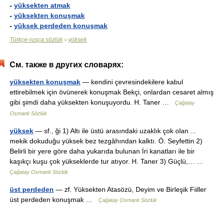
-
yüksekten atmak
-
yüksekten konuşmak
-
yüksek perdeden konuşmak
Türkçe-rusça sözlük
yüksek
>
См. также в других словарях:
yüksekten konuşmak
— kendini çevresindekilere kabul
ettirebilmek için övünerek konuşmak Bekçi, onlardan cesaret almış
gibi şimdi daha yüksekten konuşuyordu. H. Taner …
Çağatay
Osmanlı Sözlük
yüksek
— sf., ği 1) Altı ile üstü arasındaki uzaklık çok olan ...
mekik dokuduğu yüksek bez tezgâhından kalktı. Ö. Seyfettin 2)
Belirli bir yere göre daha yukarıda bulunan İri kanatları ile bir
kaşıkçı kuşu çok yükseklerde tur atıyor. H. Taner 3) Güçlü,… …
Çağatay Osmanlı Sözlük
üst perdeden
— zf. Yüksekten Atasözü, Deyim ve Birleşik Fiiller
üst perdeden konuşmak …
Çağatay Osmanlı Sözlük