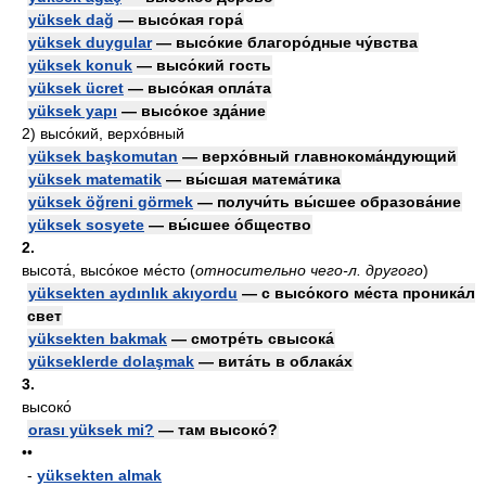
yüksek dağ
— высо́кая гора́
yüksek duygular
— высо́кие благоро́дные чу́вства
yüksek konuk
— высо́кий гость
yüksek ücret
— высо́кая опла́та
yüksek yapı
— высо́кое зда́ние
2)
высо́кий, верхо́вный
yüksek başkomutan
— верхо́вный главнокома́ндующий
yüksek matematik
— вы́сшая матема́тика
yüksek öğreni görmek
— получи́ть вы́сшее образова́ние
yüksek sosyete
— вы́сшее о́бщество
2.
высота́, высо́кое ме́сто
(
относительно чего-л. другого
)
yüksekten aydınlık akıyordu
— с высо́кого ме́ста проника́л
свет
yüksekten bakmak
— смотре́ть свысока́
yükseklerde dolaşmak
— вита́ть в облака́х
3.
высоко́
orası yüksek mi?
— там высоко́?
••
-
yüksekten almak