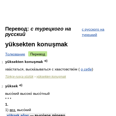
Перевод:
с турецкого на
с русского на
русский
турецкий
yüksekten konuşmak
Толкование
Перевод
yüksekten konuşmak
1
хва́статься, выска́зываться с хвастовство́м
(
о себе
)
Türkçe-rusça sözlük
yüksekten konuşmak
>
yüksek
2
высо́кий высоко́ высо́тный
* * *
1.
1)
врз.
высо́кий
yüksek ağaç
— высо́кое де́рево