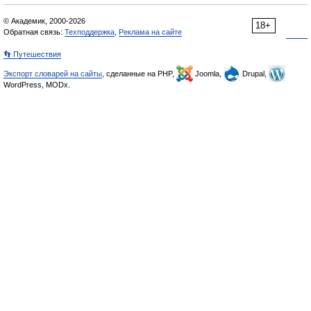
© Академик, 2000-2026
18+
Обратная связь:
Техподдержка
,
Реклама на сайте
👣 Путешествия
Экспорт словарей на сайты
, сделанные на PHP,
Joomla,
Drupal,
WordPress, MODx.