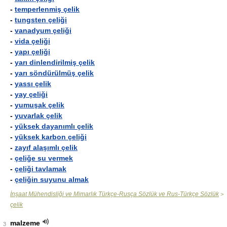
-
temperlenmiş çelik
-
tungsten çeliği
-
vanadyum çeliği
-
vida çeliği
-
yapı çeliği
-
yarı dinlendirilmiş çelik
-
yarı söndürülmüş çelik
-
yassı çelik
-
yay çeliği
-
yumuşak çelik
-
yuvarlak çelik
-
yüksek dayanımlı çelik
-
yüksek karbon çeliği
-
zayıf alaşımlı çelik
-
çeliğe su vermek
-
çeliği tavlamak
-
çeliğin suyunu almak
İnşaat Mühendisliği ve Mimarlık Türkçe-Rusça Sözlük ve Rus-Türkçe Sözlük
>
çelik
malzeme
3