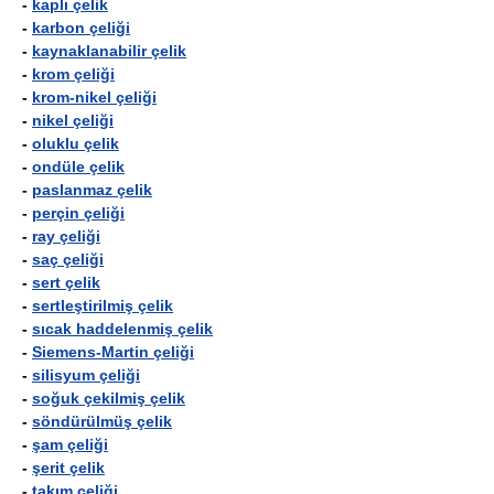
-
kaplı çelik
-
karbon çeliği
-
kaynaklanabilir çelik
-
krom çeliği
-
krom-nikel çeliği
-
nikel çeliği
-
oluklu çelik
-
ondüle çelik
-
paslanmaz çelik
-
perçin çeliği
-
ray çeliği
-
saç çeliği
-
sert çelik
-
sertleştirilmiş çelik
-
sıcak haddelenmiş çelik
-
Siemens-Martin çeliği
-
silisyum çeliği
-
soğuk çekilmiş çelik
-
söndürülmüş çelik
-
şam çeliği
-
şerit çelik
-
takım çeliği