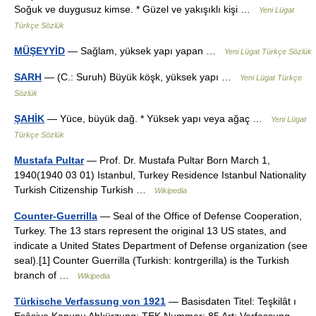
Soğuk ve duygusuz kimse. * Güzel ve yakışıklı kişi …
Yeni Lügat
Türkçe Sözlük
MÜŞEYYİD
— Sağlam, yüksek yapı yapan …
Yeni Lügat Türkçe Sözlük
SARH
— (C.: Suruh) Büyük köşk, yüksek yapı …
Yeni Lügat Türkçe
Sözlük
ŞAHİK
— Yüce, büyük dağ. * Yüksek yapı veya ağaç …
Yeni Lügat
Türkçe Sözlük
Mustafa Pultar
— Prof. Dr. Mustafa Pultar Born March 1,
1940(1940 03 01) Istanbul, Turkey Residence Istanbul Nationality
Turkish Citizenship Turkish …
Wikipedia
Counter-Guerrilla
— Seal of the Office of Defense Cooperation,
Turkey. The 13 stars represent the original 13 US states, and
indicate a United States Department of Defense organization (see
seal).[1] Counter Guerrilla (Turkish: kontrgerilla) is the Turkish
branch of …
Wikipedia
Türkische Verfassung von 1921
— Basisdaten Titel: Teşkilât ı