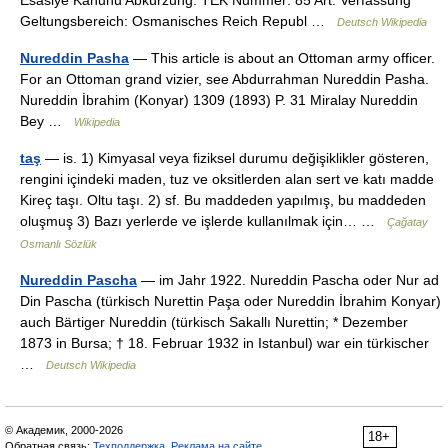
Esâsiye Kanunu Abkürzung: TEK Nummer: 85 Art: Verfassung
Geltungsbereich: Osmanisches Reich Republ …
Deutsch Wikipedia
Nureddin Pasha
— This article is about an Ottoman army officer.
For an Ottoman grand vizier, see Abdurrahman Nureddin Pasha.
Nureddin İbrahim (Konyar) 1309 (1893) P. 31 Miralay Nureddin
Bey …
Wikipedia
taş
— is. 1) Kimyasal veya fiziksel durumu değişiklikler gösteren,
rengini içindeki maden, tuz ve oksitlerden alan sert ve katı madde
Kireç taşı. Oltu taşı. 2) sf. Bu maddeden yapılmış, bu maddeden
oluşmuş 3) Bazı yerlerde ve işlerde kullanılmak için… …
Çağatay
Osmanlı Sözlük
Nureddin Pascha
— im Jahr 1922. Nureddin Pascha oder Nur ad
Din Pascha (türkisch Nurettin Paşa oder Nureddin İbrahim Konyar)
auch Bärtiger Nureddin (türkisch Sakallı Nurettin; * Dezember
1873 in Bursa; † 18. Februar 1932 in Istanbul) war ein türkischer
…
Deutsch Wikipedia
© Академик, 2000-2026
18+
Обратная связь:
Техподдержка
,
Реклама на сайте