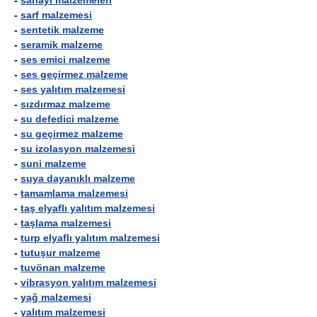
-
sanayi malzemeleri
-
sarf malzemesi
-
sentetik malzeme
-
seramik malzeme
-
ses emici malzeme
-
ses geçirmez malzeme
-
ses yalıtım malzemesi
-
sızdırmaz malzeme
-
su defedici malzeme
-
su geçirmez malzeme
-
su izolasyon malzemesi
-
suni malzeme
-
suya dayanıklı malzeme
-
tamamlama malzemesi
-
taş elyaflı yalıtım malzemesi
-
taşlama malzemesi
-
turp elyaflı yalıtım malzemesi
-
tutuşur malzeme
-
tuvönan malzeme
-
vibrasyon yalıtım malzemesi
-
yağ malzemesi
-
yalıtım malzemesi