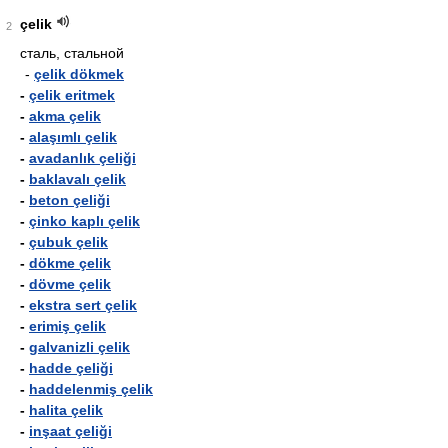
çelik
2
сталь, стальной
-
çelik dökmek
-
çelik eritmek
-
akma çelik
-
alaşımlı çelik
-
avadanlık çeliği
-
baklavalı çelik
-
beton çeliği
-
çinko kaplı çelik
-
çubuk çelik
-
dökme çelik
-
dövme çelik
-
ekstra sert çelik
-
erimiş çelik
-
galvanizli çelik
-
hadde çeliği
-
haddelenmiş çelik
-
halita çelik
-
inşaat çeliği