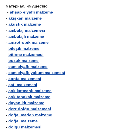
материал, имущество
-
ahşap elyaflı malzeme
-
akışkan malzeme
-
akustik malzeme
-
ambalaj malzemesi
-
ambalajlı malzeme
-
anizotropik malzeme
-
bileşik malzeme
-
bitirme malzemesi
-
bozuk malzeme
-
cam elyaflı malzeme
-
cam elyaflı yalıtım malzemesi
-
conta malzemesi
-
çatı malzemesi
-
çok katmanlı malzeme
-
çok tabakalı malzeme
-
dayanıklı malzeme
-
derz dolğu malzemesi
-
doğal maden malzeme
-
doğal malzeme
-
dolgu malzemesi