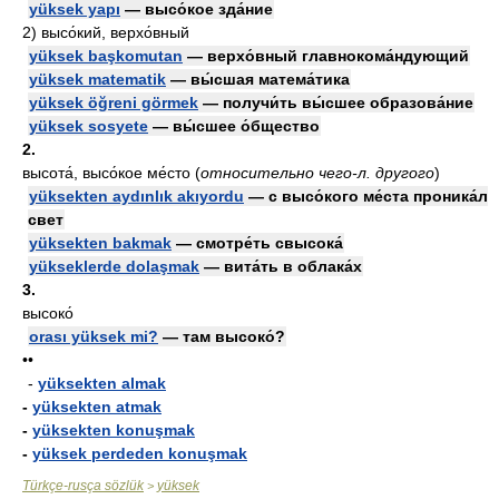
yüksek yapı
— высо́кое зда́ние
2)
высо́кий, верхо́вный
yüksek başkomutan
— верхо́вный главнокома́ндующий
yüksek matematik
— вы́сшая матема́тика
yüksek öğreni görmek
— получи́ть вы́сшее образова́ние
yüksek sosyete
— вы́сшее о́бщество
2.
высота́, высо́кое ме́сто
(
относительно чего-л. другого
)
yüksekten aydınlık akıyordu
— с высо́кого ме́ста проника́л
свет
yüksekten bakmak
— смотре́ть свысока́
yükseklerde dolaşmak
— вита́ть в облака́х
3.
высоко́
orası yüksek mi?
— там высоко́?
••
-
yüksekten almak
-
yüksekten atmak
-
yüksekten konuşmak
-
yüksek perdeden konuşmak
Türkçe-rusça sözlük
yüksek
>