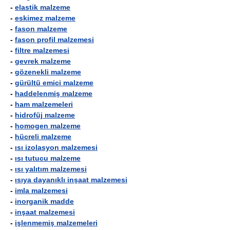
-
elastik malzeme
-
eskimez malzeme
-
fason malzeme
-
fason profil malzemesi
-
filtre malzemesi
-
gevrek malzeme
-
gözenekli malzeme
-
gürültü emici malzeme
-
haddelenmiş malzeme
-
ham malzemeleri
-
hidrofüj malzeme
-
homogen malzeme
-
hücreli malzeme
-
ısı izolasyon malzemesi
-
ısı tutucu malzeme
-
ısı yalıtım malzemesi
-
ısıya dayanıklı inşaat malzemesi
-
imla malzemesi
-
inorganik madde
-
inşaat malzemesi
-
işlenmemiş malzemeleri