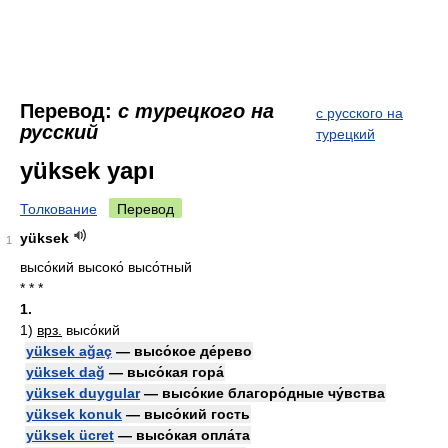
Перевод:
с турецкого на
с русского на
русский
турецкий
yüksek yapı
Толкование
Перевод
yüksek
1
высо́кий высоко́ высо́тный
* * *
1.
1)
врз.
высо́кий
yüksek ağaç
— высо́кое де́рево
yüksek dağ
— высо́кая гора́
yüksek duygular
— высо́кие благоро́дные чу́вства
yüksek konuk
— высо́кий гость
yüksek ücret
— высо́кая опла́та