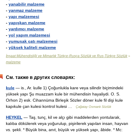
-
yanabilir malzeme
-
yanmaz malzeme
-
yapı malzemesi
-
yapışkan malzeme
-
yardımcı malzeme
-
yol yapım malzemesi
-
yumuşak çatı malzemesi
-
yüksek kaliteli malzeme
İnşaat Mühendisliği ve Mimarlık Türkçe-Rusça Sözlük ve Rus-Türkçe Sözlük
>
malzeme
См. также в других словарях:
kule
— is., Ar. ḳulle 1) Çoğunlukla kare veya silindir biçimindeki
yüksek yapı Şu muazzam kule bir mühendisin hayaliydi. O. S.
Orhon 2) esk. Cihannüma Birleşik Sözler döner kule fil dişi kule
kapıkule çan kulesi kontrol kulesi …
Çağatay Osmanlı Sözlük
HEYKEL
— Taş, tunç, kil ve alçı gibi maddelerden yontularak,
kalıba dökülerek veya yoğurulup, pişirilerek yapılan insan, hayvan
vs. şekli. * Büyük bina, anıt, büyük ve yüksek yapı, âbide. * Mc: