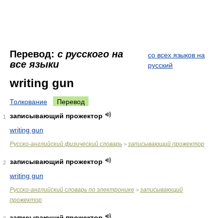
Перевод:
с русского на
со всех языков на
все языки
русский
writing gun
Толкование
Перевод
записывающий прожектор
1
writing gun
Русско-английский физический словарь
записывающий прожектор
>
записывающий прожектор
2
writing gun
Русско-английский словарь по электронике
записывающий
>
прожектор
записывающий прожектор