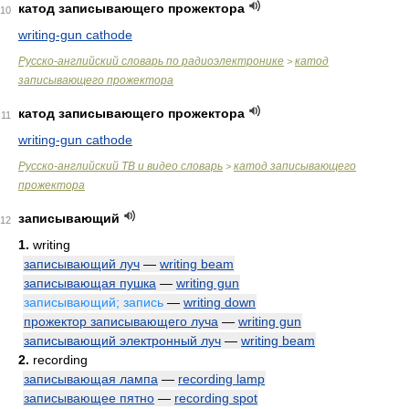
катод записывающего прожектора
10
writing-gun cathode
Русско-английский словарь по радиоэлектронике
катод
>
записывающего прожектора
катод записывающего прожектора
11
writing-gun cathode
Русско-английский ТВ и видео словарь
катод записывающего
>
прожектора
записывающий
12
1.
writing
записывающий луч
—
writing beam
записывающая пушка
—
writing gun
записывающий; запись
—
writing down
прожектор записывающего луча
—
writing gun
записывающий электронный луч
—
writing beam
2.
recording
записывающая лампа
—
recording lamp
записывающее пятно
—
recording spot