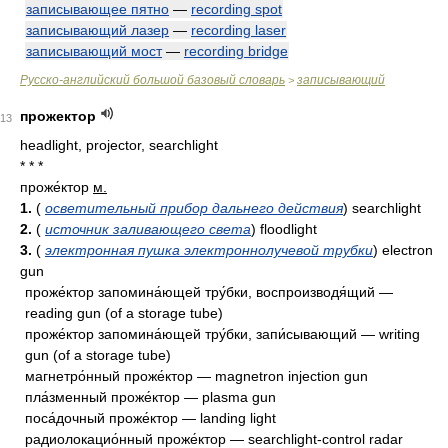
записывающее пятно
—
recording spot
записывающий лазер
—
recording laser
записывающий мост
—
recording bridge
Русско-английский большой базовый словарь
записывающий
>
прожектор
13
headlight, projector, searchlight
* * *
проже́ктор
м.
1.
(
осветительный прибор дальнего действия
) searchlight
2.
(
источник заливающего света
) floodlight
3.
(
электронная пушка электроннолучевой трубки
) electron
gun
проже́ктор запомина́ющей тру́бки, воспроизводя́щий —
reading gun (of a storage tube)
проже́ктор запомина́ющей тру́бки, запи́сывающий — writing
gun (of a storage tube)
магнетро́нный проже́ктор — magnetron injection gun
пла́зменный проже́ктор — plasma gun
поса́дочный проже́ктор — landing light
радиолокацио́нный проже́ктор — searchlight-control radar