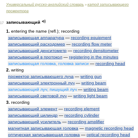
Универсальный русско-английский словарь
катод записывающего
>
прожектора
записывающий
17
1.
entering the name (refl.); recording
записывающая аппаратура
—
recording equipment
записывающий расходомер
—
recording flow meter
записывающий денситометр
—
recording densitometer
записывающий в протокол
—
registering in the minutes
записывающая головка, головка записи
—
recording head
2.
writing
прожектор записывающего луча
—
writing gun
записывающий электронный луч
—
writing beam
записывающий луч; пишущий луч
—
writing beam
записывающий световой луч
—
writing light beam
3.
recording
записывающий элемент
—
recording element
записывающий цилиндр
—
recording cylinder
записывающий усилитель
—
recording amplifier
магнитная записывающая головка
—
magnetic recording head
оптическая записывающая головка
—
optical recording head