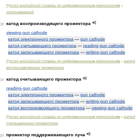
Русско-английский словарь по информационным технологиям
>
записывающий
катод воспроизводящего прожектора
18
viewing-gun cathode
катод электронного прожектора
—
gun cathode
катод считывающего прожектора
—
reading-gun cathode
катод записывающего прожектора
—
writing-gun cathode
Русско-английский словарь по информационным технологиям
катод
>
воспроизводящего прожектора
катод считывающего прожектора
19
reading-gun cathode
катод электронного прожектора
—
gun cathode
катод записывающего прожектора
—
writing-gun cathode
катод воспроизводящего прожектора
—
viewing-gun cathode
Русско-английский словарь по информационным технологиям
катод
>
считывающего прожектора
прожектор поддерживающего луча
20