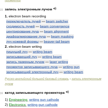
прожектор
запись электронным лучом
15
1.
electron beam recording
переключатель лучей
—
beam switcher
сходимость лучей
—
beam convergence
центрирование луча
—
beam alignment
диафрагмирование луча
—
beam masking
луч ножевой формы
—
beaver-tail beam
2.
electron-beam writing
пишущий луч
—
writing beam
записывающий луч
—
writing beam
запись лазерным лучом
—
laser writing
прожектор записывающего луча
—
writing gun
записывающий электронный луч
—
writing beam
Русско-английский большой базовый словарь
запись электронным
>
лучом
катод записывающего прожектора
16
1)
Engineering:
writing gun cathode
2)
Electronics:
writing-gun cathode