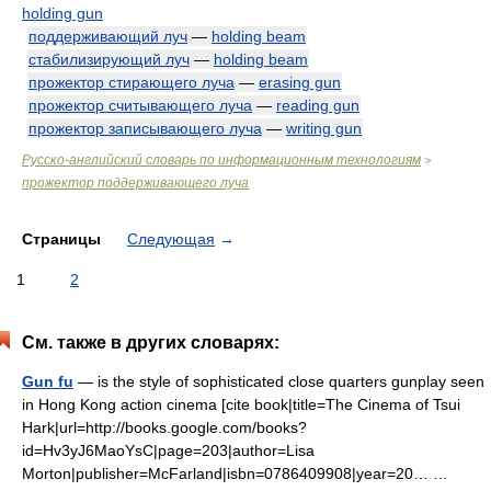
holding gun
поддерживающий луч
—
holding beam
стабилизирующий луч
—
holding beam
прожектор стирающего луча
—
erasing gun
прожектор считывающего луча
—
reading gun
прожектор записывающего луча
—
writing gun
Русско-английский словарь по информационным технологиям
>
прожектор поддерживающего луча
Страницы
Следующая
→
1
2
См. также в других словарях:
Gun fu
— is the style of sophisticated close quarters gunplay seen
in Hong Kong action cinema [cite book|title=The Cinema of Tsui
Hark|url=http://books.google.com/books?
id=Hv3yJ6MaoYsC|page=203|author=Lisa
Morton|publisher=McFarland|isbn=0786409908|year=20… …