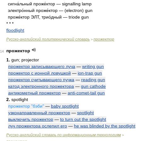
сигна́льный проже́ктор — signalling lamp
электро́нный проже́ктор — (electron) gun
проже́ктор ЭЛТ, трио́дный — triode gun
* * *
floodlight
Русско-английский политехнический словарь
прожектор
>
прожектор
14
1.
gun; projector
прожектор записывающего луча
—
writing gun
прожектор с ионной ловушкой
—
ion-trap gun
прожектор считывающего пучка
—
reading gun
катод электронного прожектора
—
gun cathode
антикометный прожектор
—
anti-comet-tail gun
2.
spotlight
прожектор "бэби"
—
baby spotlight
узконаправленный прожектор
—
spotlight
выключить прожектор
—
to turn out the spotlight
луч прожектора ослепил его
—
he was blinded by the spotlight
Русско-английский словарь по информационным технологиям
>