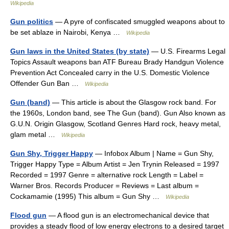
Wikipedia
Gun politics
— A pyre of confiscated smuggled weapons about to
be set ablaze in Nairobi, Kenya …
Wikipedia
Gun laws in the United States (by state)
— U.S. Firearms Legal
Topics Assault weapons ban ATF Bureau Brady Handgun Violence
Prevention Act Concealed carry in the U.S. Domestic Violence
Offender Gun Ban …
Wikipedia
Gun (band)
— This article is about the Glasgow rock band. For
the 1960s, London band, see The Gun (band). Gun Also known as
G.U.N. Origin Glasgow, Scotland Genres Hard rock, heavy metal,
glam metal …
Wikipedia
Gun Shy, Trigger Happy
— Infobox Album | Name = Gun Shy,
Trigger Happy Type = Album Artist = Jen Trynin Released = 1997
Recorded = 1997 Genre = alternative rock Length = Label =
Warner Bros. Records Producer = Reviews = Last album =
Cockamamie (1995) This album = Gun Shy …
Wikipedia
Flood gun
— A flood gun is an electromechanical device that
provides a steady flood of low energy electrons to a desired target