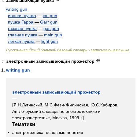
записывающая пушка
6
writing gun
ионная пушка
—
ion gun
пушка Гарра
—
Garr gun
газовая пушка
—
gas gun
главная пушка
—
main gun
легкая пушка
—
light gun
Русско-английский большой базовый словарь
записывающая пушка
>
электронный записывающий прожектор
7
writing gun
электронный записывающий прожектор
—
[Я.Н.Лугинский, М.С.Фези-Жилинская, Ю.С.Кабиров.
Англо-русский словарь по электротехнике и
электроэнергетике, Москва, 1999 г.]
Тематики
электротехника, основные понятия