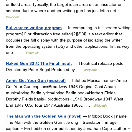
or flood area. Typically, the target is an area on an insulator or
semiconductor where another writing gun has just left a net… …
Wikipedia
Full-screen writing program
— In computing, a full screen writing
program[1] or distraction free editor[2][3][4] is a text editor that
occupies the full display with the purpose of isolating the writer
from the operating system (OS) and other applications. In this way
one… …
Wikipedia
Naked Gun 33⅓: The Final Insult
— Theatrical release poster
Directed by Peter Segal Produced by …
Wikipedia
Annie Get Your Gun (musical)
— Infobox Musical name= Annie
Get Your Gun caption=Broadway 1946 Original Cast Album
music=Irving Berlin lyrics=Irving Berlin book=Herbert Fields
Dorothy Fields basis= productions= 1946 Broadway 1947 West
End 1947 U.S. Tour 1947 Australia 1966… …
Wikipedia
The Man with the Golden Gun (novel)
— Infobox Book | name =
The Man with the Golden Gun title orig = translator = image
caption = First edition cover published by Jonathan Cape. author =