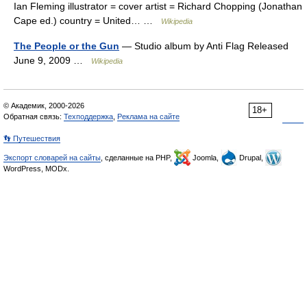
Ian Fleming illustrator = cover artist = Richard Chopping (Jonathan
Cape ed.) country = United… …
Wikipedia
The People or the Gun
— Studio album by Anti Flag Released
June 9, 2009 …
Wikipedia
© Академик, 2000-2026
18+
Обратная связь:
Техподдержка
,
Реклама на сайте
👣 Путешествия
Экспорт словарей на сайты
, сделанные на PHP,
Joomla,
Drupal,
WordPress, MODx.