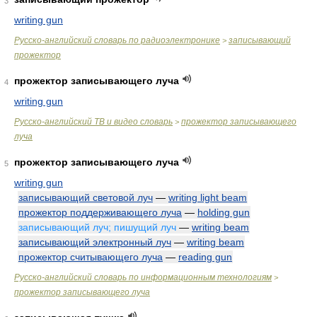
3
writing gun
Русско-английский словарь по радиоэлектронике
записывающий
>
прожектор
прожектор записывающего луча
4
writing gun
Русско-английский ТВ и видео словарь
прожектор записывающего
>
луча
прожектор записывающего луча
5
writing gun
записывающий световой луч
—
writing light beam
прожектор поддерживающего луча
—
holding gun
записывающий луч; пишущий луч
—
writing beam
записывающий электронный луч
—
writing beam
прожектор считывающего луча
—
reading gun
Русско-английский словарь по информационным технологиям
>
прожектор записывающего луча