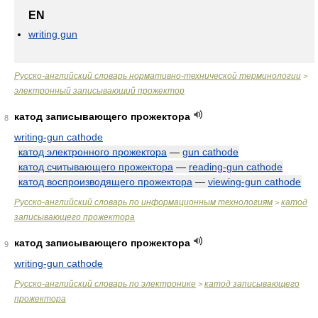
EN
writing gun
Русско-английский словарь нормативно-технической терминологии
>
электронный записывающий прожектор
катод записывающего прожектора
8
writing-gun cathode
катод электронного прожектора
—
gun cathode
катод считывающего прожектора
—
reading-gun cathode
катод воспроизводящего прожектора
—
viewing-gun cathode
Русско-английский словарь по информационным технологиям
катод
>
записывающего прожектора
катод записывающего прожектора
9
writing-gun cathode
Русско-английский словарь по электронике
катод записывающего
>
прожектора