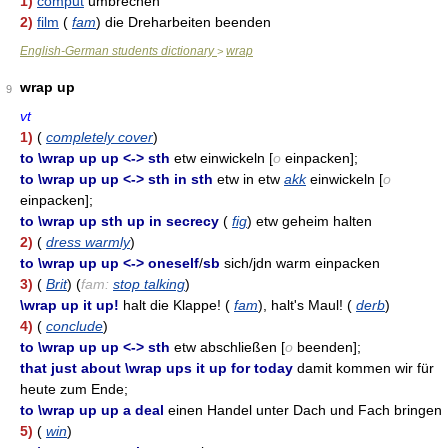
1)
comput
umbrechen
2)
film
(
fam
) die Dreharbeiten beenden
English-German students dictionary
wrap
>
wrap up
9
vt
1)
(
completely cover
)
to \wrap up up <-> sth
etw einwickeln [
o
einpacken];
to \wrap up up <-> sth in sth
etw in etw
akk
einwickeln [
o
einpacken];
to \wrap up sth up in secrecy
(
fig
) etw geheim halten
2)
(
dress warmly
)
to \wrap up up <-> oneself
/
sb
sich/jdn warm einpacken
3)
(
Brit
) (
fam:
stop talking
)
\wrap up it up!
halt die Klappe! (
fam
), halt's Maul! (
derb
)
4)
(
conclude
)
to \wrap up up <-> sth
etw abschließen [
o
beenden];
that just about \wrap ups it up for today
damit kommen wir für
heute zum Ende;
to \wrap up up a deal
einen Handel unter Dach und Fach bringen
5)
(
win
)