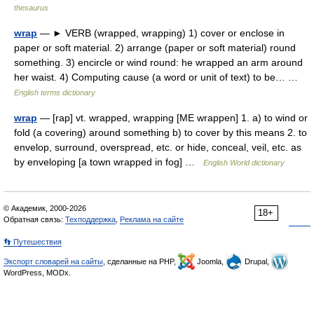
thesaurus
wrap
— ► VERB (wrapped, wrapping) 1) cover or enclose in
paper or soft material. 2) arrange (paper or soft material) round
something. 3) encircle or wind round: he wrapped an arm around
her waist. 4) Computing cause (a word or unit of text) to be… …
English terms dictionary
wrap
— [rap] vt. wrapped, wrapping [ME wrappen] 1. a) to wind or
fold (a covering) around something b) to cover by this means 2. to
envelop, surround, overspread, etc. or hide, conceal, veil, etc. as
by enveloping [a town wrapped in fog] …
English World dictionary
© Академик, 2000-2026
18+
Обратная связь:
Техподдержка
,
Реклама на сайте
👣 Путешествия
Экспорт словарей на сайты
, сделанные на PHP,
Joomla,
Drupal,
WordPress, MODx.