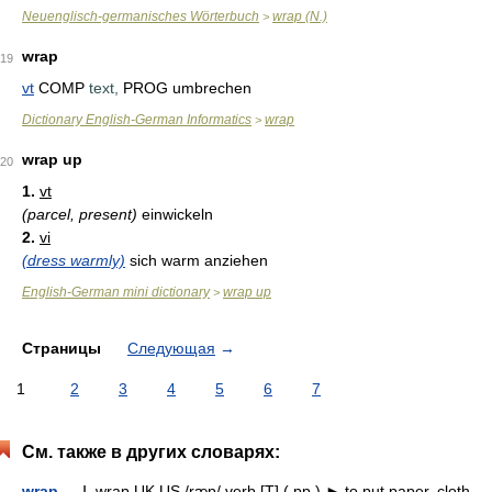
Neuenglisch-germanisches Wörterbuch
wrap (N.)
>
wrap
19
vt
COMP
text,
PROG umbrechen
Dictionary English-German Informatics
wrap
>
wrap up
20
1.
vt
(parcel, present)
einwickeln
2.
vi
(dress warmly)
sich warm anziehen
English-German mini dictionary
wrap up
>
Страницы
Следующая
→
1
2
3
4
5
6
7
См. также в других словарях:
wrap
— Ⅰ. wrap UK US /ræp/ verb [T] ( pp ) ► to put paper, cloth,