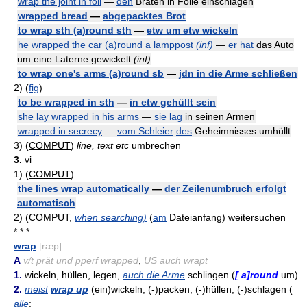
wrap the joint in foil
—
den
Braten in Folie einschlagen
wrapped bread
—
abgepacktes Brot
to wrap sth (a)round sth
—
etw um etw wickeln
he wrapped the car (a)round a
lamppost
(inf)
—
er
hat
das Auto
um eine Laterne gewickelt
(inf)
to wrap one's arms (a)round sb
—
jdn in die Arme schließen
2)
(
fig
)
to be wrapped in sth
—
in etw gehüllt sein
she lay wrapped in his arms
—
sie
lag
in seinen Armen
wrapped in secrecy
—
vom Schleier
des
Geheimnisses umhüllt
3)
(
COMPUT
)
line, text etc
umbrechen
3.
vi
1)
(
COMPUT
)
the lines wrap automatically
—
der Zeilenumbruch erfolgt
automatisch
2)
(COMPUT,
when searching)
(
am
Dateianfang) weitersuchen
* * *
wrap
[ræp]
A
v/t
prät
und
pperf
wrapped
,
US
auch wrapt
1.
wickeln, hüllen, legen,
auch die Arme
schlingen (
[ a]round
um)
2.
meist
wrap up
(ein)wickeln, (-)packen, (-)hüllen, (-)schlagen (
alle
: