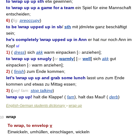
to \wrap up up sth
etw gewinnen;
to \wrap up up a game for a team
ein Spiel für eine Mannschaft
entscheiden;
6)
(
fig:
preoccupy
)
to be \wrap upped up in sb
/
sth
mit jdm/etw ganz beschäftigt
sein;
he's completely \wrap upped up in Ann
er hat nur noch Ann im
Kopf
vi
1)
(
dress
) sich
akk
warm einpacken [
o
anziehen];
to \wrap up up snugly
[
or
warmly
] [
or
well
] sich
akk
gut
einpacken [
o
warm anziehen];
2)
(
finish
) zum Ende kommen;
let's \wrap up up and grab some lunch
lasst uns zum Ende
kommen und etwas zu Mittag essen;
3)
(
pej! fam:
stop talking
)
\wrap up up!
halt die Klappe! (
fam
), halt das Maul! (
derb
)
English-German students dictionary
wrap up
>
wrap
10
To wrap, to envelop
v
Einwickeln, umhüllen, einschlagen, wickeln