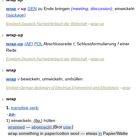
3
wrap
v
up
GEN
zu Ende bringen
(meeting, discussion)
; einwickeln
(package)
Englisch-Deutsch Fachwörterbuch der Wirtschaft
wrap up
>
wrap-up
4
wrap-up
(AE)
POL
Abschlussrede
f
, Schlussformulierung
f
einer
Rede
Englisch-Deutsch Fachwörterbuch der Wirtschaft
wrap-up
>
wrap
5
wrap
v
bewickeln, umwickeln; umhüllen
English-German dictionary of Electrical Engineering and Electronics
wrap
>
wrap
6
1.
transitive verb
,
-
pp-
1)
einwickeln;
(
fig.
)
hüllen
wrapped
—
abgepackt
[Brot
usw
.]
wrap something in paper/cotton wool — etwas
in
Papier/Watte