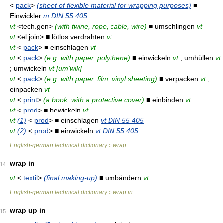
<
pack
>
(sheet of flexible material for wrapping purposes)
■
Einwickler
m DIN 55 405
vt
<tech.gen>
(with twine, rope, cable, wire)
■ umschlingen
vt
vt
<el.join> ■ lötlos verdrahten
vt
vt
<
pack
> ■ einschlagen
vt
vt
<
pack
>
(e.g. with paper, polythene)
■ einwickeln
vt
; umhüllen
vt
; umwickeln
vt [um'wik]
vt
<
pack
>
(e.g. with paper, film, vinyl sheeting)
■ verpacken
vt
;
einpacken
vt
vt
<
print
>
(a book, with a protective cover)
■ einbinden
vt
vt
<
prod
> ■ bewickeln
vt
vt
(1)
<
prod
> ■ einschlagen
vt DIN 55 405
vt
(2)
<
prod
> ■ einwickeln
vt DIN 55 405
English-german technical dictionary
wrap
>
wrap in
14
vt
<
textil
>
(final making-up)
■ umbändern
vt
English-german technical dictionary
wrap in
>
wrap up in
15