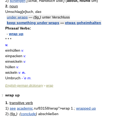
2)
schlingen
[Schal, Handtuch usw.]
(
about, round
um)
2.
noun
Umschlag[e]tuch,
das
under wraps
—
(
fig.
)
unter Verschluss
keep something under wraps
—
etwas geheimhalten
Phrasal Verbs:
-
wrap up
* * *
v.
einhüllen
v.
einpacken
v.
einwickeln
v.
hüllen
v.
wickeln
v.
n.
Umbruch
-
¨e m.
English-german dictionary
wrap
>
wrap up
7
1.
transitive verb
1)
see
academic
.ru/83158/wrap">wrap 1.;
wrapped up
2)
(
fig.
)
:
(
conclude
)
abschließen