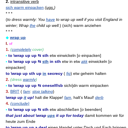
2.
intransitive verb
sich warm einpacken
(
ugs.
)
* * *
(
to dress warmly: You
have
to wrap up well if you visit England in
winter; Wrap
the
child up well.
)
(sich) warm anziehen
* * *
◆
wrap up
I.
vt
1.
(
completely
cover)
▪
to \wrap up up ⇆ sth
etw einwickeln [
o
einpacken]
▪
to \wrap up up ⇆
sth
in sth
etw in etw
akk
einwickeln [
o
einpacken]
to \wrap up sth up
in
secrecy
(
fig
) etw geheim halten
2.
(dress
warmly
)
▪
to \wrap up up ⇆ oneself/sb
sich/jdn warm einpacken
3.
BRIT
(
fam
:
stop talking
)
\wrap up
it
up!
halt die Klappe!
fam
, halt's Maul!
derb
4.
(conclude)
▪
to \wrap up up ⇆ sth
etw abschließen [
o
beenden]
that just about \wrap
ups
it up for today
damit kommen wir für
heute zum Ende
to \wrap up up a deal
einen Handel unter Dach und Fach bringen