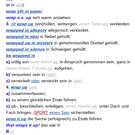
in
in
akk
):
wrap sth in paper
;
wrap o.s. up
sich warm anziehen
3.
oft
wrap up
(ein)hüllen, verbergen,
einen Tadel
etc
verkleiden:
wrapped in allegory
allegorisch verkleidet;
wrapped in mist
in Nebel gehüllt;
wrapped up in mystery
in geheimnisvolles Dunkel gehüllt;
wrapped in silence
in Schweigen gehüllt;
be wrapped in
a)
völlig von
einer Arbeit
etc
in Anspruch genommen sein, ganz in
seiner Arbeit, Familie
etc
aufgehen,
b)
versunken sein in
(
dat
)
,
c)
verwickelt
oder
verstrickt sein in
(
akk
)
4.
wrap up
umg
a)
zusammenfassen,
b)
zu einem glücklichen Ende führen,
c)
ab-, beschließen, erledigen,
einen Handel
etc
unter Dach und
Fach bringen,
SPORT
einen Sieg
sicherstellen:
wrap it up
die Sache (erfolgreich) zu Ende führen;
that wraps it up!
das wär’s!
B
v/i