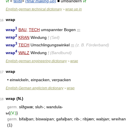
vt
<
textil
>
(final making-up)
■ umbändern
vt
English-german technical dictionary
wrap up in
>
wrap
16
1
wrap
BAU
,
TECH
umspannter Bogen
m
2
wrap
KRAN
Windung
f
(Seil)
3
wrap
TECH
Umschlingungswinkel
m
(z. B. Förderband)
4
wrap
WALZ
Windung
f
(Bandbund)
English-german engineering dictionary
wrap
>
wrap
17
• einwickeln, einpacken, verpacken
English-German anglicism dictionary
wrap
>
wrap (N.)
18
germ.
slðgwæ; sluh-; wandula-
ы{
(V.)
}
germ.
bifalþan; biswaipan; gafalþan; rib-; ribjæn; wabjan; wreihan
(1)