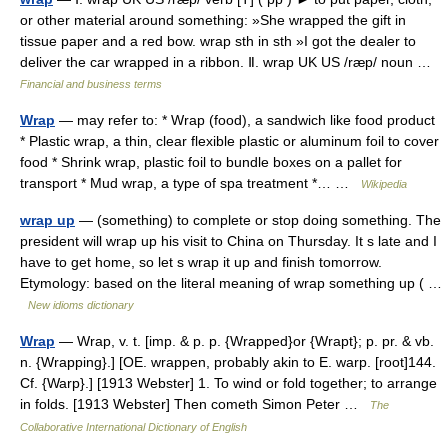
or other material around something: »She wrapped the gift in
tissue paper and a red bow. wrap sth in sth »I got the dealer to
deliver the car wrapped in a ribbon. Ⅱ. wrap UK US /ræp/ noun …
Financial and business terms
Wrap
— may refer to: * Wrap (food), a sandwich like food product
* Plastic wrap, a thin, clear flexible plastic or aluminum foil to cover
food * Shrink wrap, plastic foil to bundle boxes on a pallet for
transport * Mud wrap, a type of spa treatment *… …
Wikipedia
wrap up
— (something) to complete or stop doing something. The
president will wrap up his visit to China on Thursday. It s late and I
have to get home, so let s wrap it up and finish tomorrow.
Etymology: based on the literal meaning of wrap something up ( …
New idioms dictionary
Wrap
— Wrap, v. t. [imp. & p. p. {Wrapped}or {Wrapt}; p. pr. & vb.
n. {Wrapping}.] [OE. wrappen, probably akin to E. warp. [root]144.
Cf. {Warp}.] [1913 Webster] 1. To wind or fold together; to arrange
in folds. [1913 Webster] Then cometh Simon Peter …
The
Collaborative International Dictionary of English