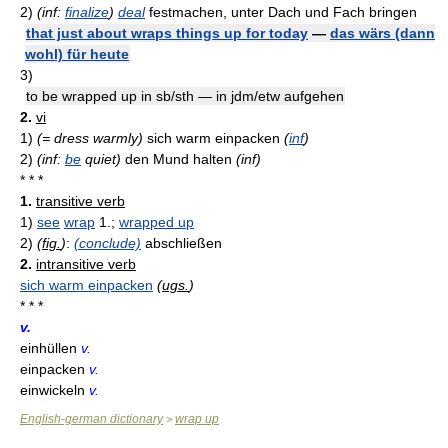
2)
(inf:
finalize
)
deal
festmachen, unter Dach und Fach bringen
that just about wraps things up for today
—
das wärs (dann
wohl) für heute
3)
to be wrapped up in sb/sth — in jdm/etw aufgehen
2.
vi
1)
(= dress warmly)
sich warm einpacken
(
inf
)
2)
(inf:
be
quiet)
den Mund halten
(inf)
* * *
1.
transitive verb
1)
see
wrap
1.;
wrapped up
2)
(
fig.
)
:
(conclude)
abschließen
2.
intransitive verb
sich warm einpacken
(
ugs.
)
* * *
v.
einhüllen
v.
einpacken
v.
einwickeln
v.
English-german dictionary
wrap up
>