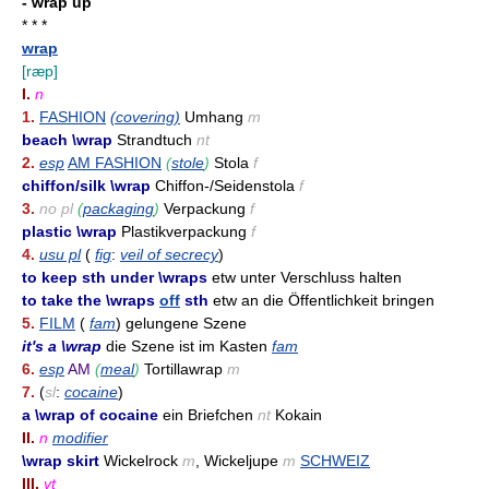
- wrap up
* * *
wrap
[ræp]
I.
n
1.
FASHION
(covering)
Umhang
m
beach \wrap
Strandtuch
nt
2.
esp
AM FASHION
(
stole
)
Stola
f
chiffon/silk \wrap
Chiffon-/Seidenstola
f
3.
no pl
(
packaging
)
Verpackung
f
plastic \wrap
Plastikverpackung
f
4.
usu pl
(
fig
:
veil of secrecy
)
to keep sth under \wraps
etw unter Verschluss halten
to take the \wraps
off
sth
etw an die Öffentlichkeit bringen
5.
FILM
(
fam
) gelungene Szene
it's a \wrap
die Szene ist im Kasten
fam
6.
esp
AM
(
meal
)
Tortillawrap
m
7.
(
sl
:
cocaine
)
a \wrap of cocaine
ein Briefchen
nt
Kokain
II.
n
modifier
\wrap skirt
Wickelrock
m
, Wickeljupe
m
SCHWEIZ
III.
vt