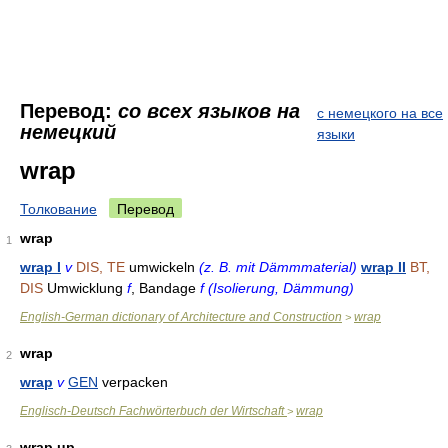
Перевод:
со всех языков на
с немецкого на все
немецкий
языки
wrap
Толкование
Перевод
wrap
1
wrap I
v
DIS, TE
umwickeln
(z. B. mit Dämmmaterial)
wrap II
BT,
DIS
Umwicklung
f
, Bandage
f (Isolierung, Dämmung)
English-German dictionary of Architecture and Construction
wrap
>
wrap
2
wrap
v
GEN
verpacken
Englisch-Deutsch Fachwörterbuch der Wirtschaft
wrap
>
wrap up