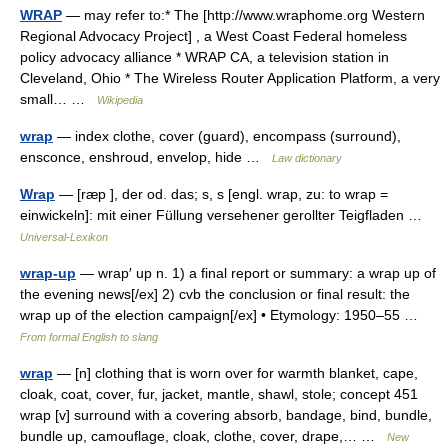
WRAP
— may refer to:* The [http://www.wraphome.org Western
Regional Advocacy Project] , a West Coast Federal homeless
policy advocacy alliance * WRAP CA, a television station in
Cleveland, Ohio * The Wireless Router Application Platform, a very
small… …
Wikipedia
wrap
— index clothe, cover (guard), encompass (surround),
ensconce, enshroud, envelop, hide …
Law dictionary
Wrap
— [ræp ], der od. das; s, s [engl. wrap, zu: to wrap =
einwickeln]: mit einer Füllung versehener gerollter Teigfladen …
Universal-Lexikon
wrap-up
— wrap′ up n. 1) a final report or summary: a wrap up of
the evening news[/ex] 2) cvb the conclusion or final result: the
wrap up of the election campaign[/ex] • Etymology: 1950–55 …
From formal English to slang
wrap
— [n] clothing that is worn over for warmth blanket, cape,
cloak, coat, cover, fur, jacket, mantle, shawl, stole; concept 451
wrap [v] surround with a covering absorb, bandage, bind, bundle,
bundle up, camouflage, cloak, clothe, cover, drape,… …
New