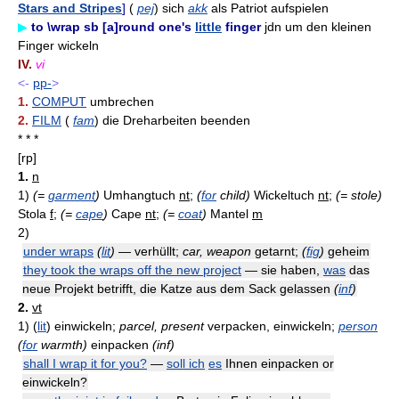
Stars and Stripes
]
(
pej
) sich
akk
als Patriot aufspielen
▶
to \wrap sb [a]round one's
little
finger
jdn um den kleinen
Finger wickeln
IV.
vi
<-
pp-
>
1.
COMPUT
umbrechen
2.
FILM
(
fam
) die Dreharbeiten beenden
* * *
[rp]
1.
n
1)
(=
garment
)
Umhangtuch
nt
;
(
for
child)
Wickeltuch
nt
;
(= stole)
Stola
f
;
(=
cape
)
Cape
nt
;
(=
coat
)
Mantel
m
2)
under wraps
(
lit
)
— verhüllt;
car, weapon
getarnt;
(
fig
)
geheim
they took the wraps off the new project
— sie haben,
was
das
neue Projekt betrifft, die Katze aus dem Sack gelassen
(
inf
)
2.
vt
1)
(
lit
)
einwickeln;
parcel, present
verpacken, einwickeln;
person
(
for
warmth)
einpacken
(inf)
shall I wrap it for you?
—
soll ich
es
Ihnen einpacken or
einwickeln?