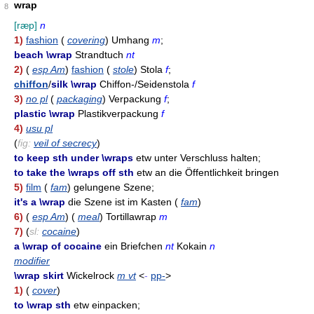
wrap
8
[ræp]
n
1)
fashion
(
covering
) Umhang
m
;
beach \wrap
Strandtuch
nt
2)
(
esp Am
)
fashion
(
stole
) Stola
f
;
chiffon
/
silk \wrap
Chiffon-/Seidenstola
f
3)
no pl
(
packaging
) Verpackung
f
;
plastic \wrap
Plastikverpackung
f
4)
usu pl
(
fig:
veil of secrecy
)
to keep sth under \wraps
etw unter Verschluss halten;
to take the \wraps off sth
etw an die Öffentlichkeit bringen
5)
film
(
fam
) gelungene Szene;
it's a \wrap
die Szene ist im Kasten (
fam
)
6)
(
esp Am
) (
meal
) Tortillawrap
m
7)
(
sl:
cocaine
)
a \wrap of cocaine
ein Briefchen
nt
Kokain
n
modifier
\wrap skirt
Wickelrock
m vt
<
-
pp-
>
1)
(
cover
)
to \wrap sth
etw einpacken;