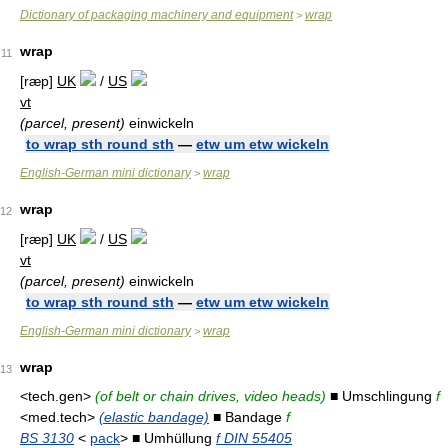
Dictionary of packaging machinery and equipment
wrap
>
wrap
11
[ræp]
UK
/
US
vt
(parcel, present)
einwickeln
to wrap sth round sth
—
etw um etw wickeln
English-German mini dictionary
wrap
>
wrap
12
[ræp]
UK
/
US
vt
(parcel, present)
einwickeln
to wrap sth round sth
—
etw um etw wickeln
English-German mini dictionary
wrap
>
wrap
13
<tech.gen>
(of belt or chain drives, video heads)
■ Umschlingung
f
<med.tech>
(elastic bandage)
■ Bandage
f
BS 3130
<
pack
> ■ Umhüllung
f DIN 55405