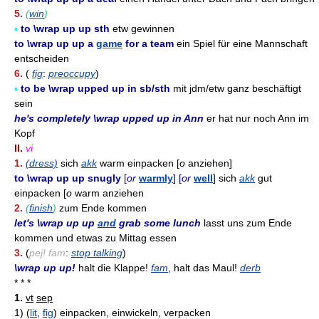
5.
(
win
)
▪
to \wrap up up sth
etw gewinnen
to \wrap up up a
game
for a team
ein Spiel für eine Mannschaft
entscheiden
6.
(
fig
:
preoccupy
)
▪
to be \wrap upped up in sb/sth
mit jdm/etw ganz beschäftigt
sein
he's completely \wrap upped up in Ann
er hat nur noch Ann im
Kopf
II.
vi
1.
(dress)
sich
akk
warm einpacken [
o
anziehen]
to \wrap up up snugly
[
or
warmly
] [
or
well
]
sich
akk
gut
einpacken [
o
warm anziehen
2.
(
finish
)
zum Ende kommen
let's \wrap up up
and
grab some lunch
lasst uns zum Ende
kommen und etwas zu Mittag essen
3.
(
pej! fam
:
stop talking
)
\wrap up up!
halt die Klappe!
fam
, halt das Maul!
derb
* * *
1.
vt
sep
1)
(
lit
,
fig
)
einpacken, einwickeln, verpacken