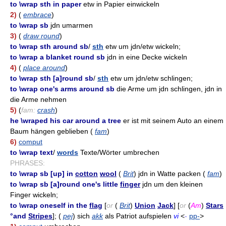
to \wrap sth in paper
etw in Papier einwickeln
2)
(
embrace
)
to \wrap sb
jdn umarmen
3)
(
draw round
)
to \wrap sth around sb
/
sth
etw um jdn/etw wickeln;
to \wrap a blanket round sb
jdn in eine Decke wickeln
4)
(
place around
)
to \wrap sth [a]round sb
/
sth
etw um jdn/etw schlingen;
to \wrap one's arms around sb
die Arme um jdn schlingen, jdn in
die Arme nehmen
5)
(
fam:
crash
)
he \wraped his car around a tree
er ist mit seinem Auto an einem
Baum hängen geblieben (
fam
)
6)
comput
to \wrap text
/
words
Texte/Wörter umbrechen
PHRASES:
to \wrap sb [up] in
cotton
wool
(
Brit
) jdn in Watte packen (
fam
)
to \wrap sb [a]round one's little
finger
jdn um den kleinen
Finger wickeln;
to \wrap oneself in the
flag
[
or
(
Brit
)
Union
Jack
] [
or
(
Am
)
Stars
°and
Stripes
]; (
pej
) sich
akk
als Patriot aufspielen
vi
<
-
pp-
>