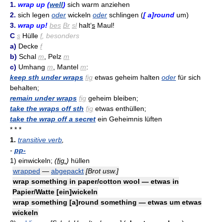
1.
wrap up (
well
)
sich warm anziehen
2.
sich legen
oder
wickeln
oder
schlingen (
[ a]round
um)
3.
wrap up!
bes
Br
sl
halt‘
s
Maul!
C
s
Hülle
f
, besonders
a)
Decke
f
b)
Schal
m
, Pelz
m
c)
Umhang
m
, Mantel
m
:
keep sth under wraps
fig
etwas geheim halten
oder
für sich
behalten;
remain under wraps
fig
geheim bleiben;
take the wraps off sth
fig
etwas enthüllen;
take the wrap off a secret
ein Geheimnis lüften
* * *
1.
transitive verb
,
-
pp-
1)
einwickeln;
(
fig.
)
hüllen
wrapped
—
abgepackt
[Brot usw.]
wrap something in paper/cotton wool — etwas in
Papier/Watte [ein]wickeln
wrap something [a]round something — etwas um etwas
wickeln