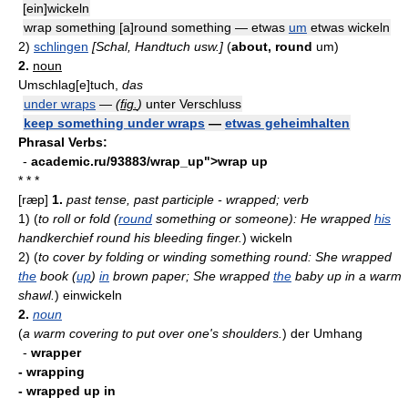
[ein]wickeln
wrap something [a]round something — etwas
um
etwas wickeln
2)
schlingen
[Schal, Handtuch usw.]
(
about, round
um)
2.
noun
Umschlag[e]tuch,
das
under wraps
—
(
fig.
)
unter Verschluss
keep something under wraps
—
etwas geheimhalten
Phrasal Verbs:
-
academic.ru/93883/wrap_up">wrap up
* * *
[ræp]
1.
past tense, past participle - wrapped; verb
1)
(
to roll or fold (
round
something or someone): He wrapped
his
handkerchief round his bleeding finger.
)
wickeln
2)
(
to cover by folding or winding something round: She wrapped
the
book (
up
)
in
brown paper; She wrapped
the
baby up in a warm
shawl.
)
einwickeln
2.
noun
(
a warm covering to put over one's shoulders.
)
der Umhang
-
wrapper
- wrapping
- wrapped up in