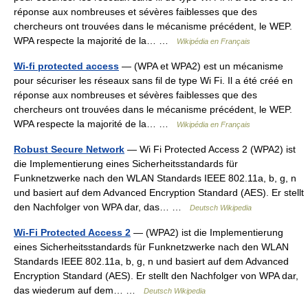
réponse aux nombreuses et sévères faiblesses que des
chercheurs ont trouvées dans le mécanisme précédent, le WEP.
WPA respecte la majorité de la… …
Wikipédia en Français
Wi-fi protected access
— (WPA et WPA2) est un mécanisme
pour sécuriser les réseaux sans fil de type Wi Fi. Il a été créé en
réponse aux nombreuses et sévères faiblesses que des
chercheurs ont trouvées dans le mécanisme précédent, le WEP.
WPA respecte la majorité de la… …
Wikipédia en Français
Robust Secure Network
— Wi Fi Protected Access 2 (WPA2) ist
die Implementierung eines Sicherheitsstandards für
Funknetzwerke nach den WLAN Standards IEEE 802.11a, b, g, n
und basiert auf dem Advanced Encryption Standard (AES). Er stellt
den Nachfolger von WPA dar, das… …
Deutsch Wikipedia
Wi-Fi Protected Access 2
— (WPA2) ist die Implementierung
eines Sicherheitsstandards für Funknetzwerke nach den WLAN
Standards IEEE 802.11a, b, g, n und basiert auf dem Advanced
Encryption Standard (AES). Er stellt den Nachfolger von WPA dar,
das wiederum auf dem… …
Deutsch Wikipedia