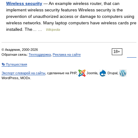
Wireless security
— An example wireless router, that can
implement wireless security features Wireless security is the
prevention of unauthorized access or damage to computers using
wireless networks. Many laptop computers have wireless cards pre
installed. The… …
Wikipedia
© Академик, 2000-2026
18+
Обратная связь:
Техподдержка
,
Реклама на сайте
👣 Путешествия
Экспорт словарей на сайты
, сделанные на PHP,
Joomla,
Drupal,
WordPress, MODx.