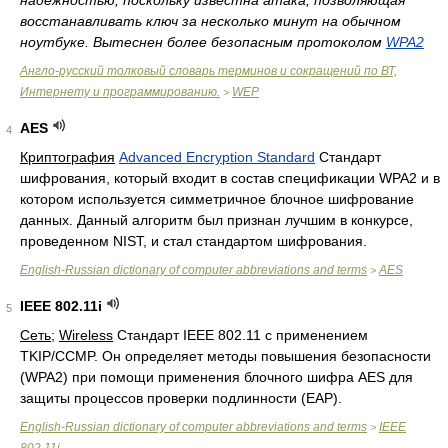
надёжностью, поскольку известна атака, позволяющая
восстанавливать ключ за несколько минут на обычном
ноутбуке. Вытеснен более безопасным протоколом
WPA2
Англо-русский толковый словарь терминов и сокращений по ВТ,
Интернету и программированию.
WEP
>
AES
4
Криптография
Advanced Encryption Standard
Стандарт
шифрования, который входит в состав спецификации WPA2 и в
котором используется симметричное блочное шифрование
данных. Данный алгоритм был признан лучшим в конкурсе,
проведенном NIST, и стал стандартом шифрования.
English-Russian dictionary of computer abbreviations and terms
AES
>
IEEE 802.11i
5
Сеть
;
Wireless
Стандарт IEEE 802.11 с применением
TKIP/CCMP. Он определяет методы повышения безопасности
(WPA2) при помощи применения блочного шифра AES для
защиты процессов проверки подлинности (EAP).
English-Russian dictionary of computer abbreviations and terms
IEEE
>