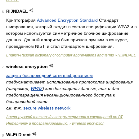
802.11i
RIJNDAEL
6
Криптография
Advanced Encryption Standard
Стандарт
шифрования, который входит в состав спецификации WPA2 и в
котором используется симметричное блочное шифрование
данных. Данный алгоритм был признан лучшим в конкурсе,
проведенном NIST, и стал стандартом шифрования.
English-Russian dictionary of computer abbreviations and terms
RIJNDAEL
>
wireless encryption
7
защита беспроводной сети шифрованием
предусматривает использование протоколов шифрования
(например,
WPA2
) как для защиты данных, так и для
предотвращения несанкционированного доступа к
беспроводной сети
см. тж.
secure wireless network
Англо-русский толковый словарь терминов и сокращений по ВТ,
Интернету и программированию.
wireless encryption
>
Wi-Fi Direct
8