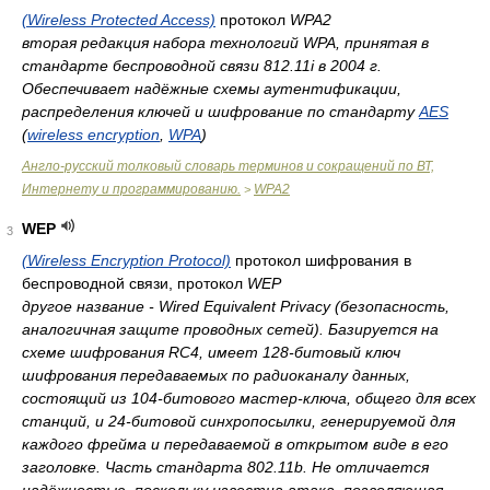
(Wireless Protected Access)
протокол
WPA2
вторая редакция набора технологий WPA, принятая в
стандарте беспроводной связи 812.11i в 2004 г.
Обеспечивает надёжные схемы аутентификации,
распределения ключей и шифрование по стандарту
AES
(
wireless encryption
,
WPA
)
Англо-русский толковый словарь терминов и сокращений по ВТ,
Интернету и программированию.
WPA2
>
WEP
3
(Wireless Encryption Protocol)
протокол шифрования в
беспроводной связи, протокол
WEP
другое название - Wired Equivalent Privacy (безопасность,
аналогичная защите проводных сетей). Базируется на
схеме шифрования RC4, имеет 128-битовый ключ
шифрования передаваемых по радиоканалу данных,
состоящий из 104-битового мастер-ключа, общего для всех
станций, и 24-битовой синхропосылки, генерируемой для
каждого фрейма и передаваемой в открытом виде в его
заголовке. Часть стандарта 802.11b. Не отличается