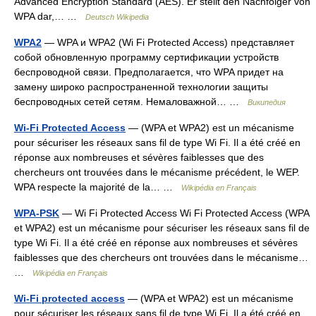
Advanced Encryption Standard (AES). Er stellt den Nachfolger von
WPA dar,… …
Deutsch Wikipedia
WPA2
— WPA и WPA2 (Wi Fi Protected Access) представляет
собой обновленную программу сертификации устройств
беспроводной связи. Предполагается, что WPA придет на
замену широко распространенной технологии защиты
беспроводных сетей сетям. Немаловажной… …
Википедия
Wi-Fi Protected Access
— (WPA et WPA2) est un mécanisme
pour sécuriser les réseaux sans fil de type Wi Fi. Il a été créé en
réponse aux nombreuses et sévères faiblesses que des
chercheurs ont trouvées dans le mécanisme précédent, le WEP.
WPA respecte la majorité de la… …
Wikipédia en Français
WPA-PSK
— Wi Fi Protected Access Wi Fi Protected Access (WPA
et WPA2) est un mécanisme pour sécuriser les réseaux sans fil de
type Wi Fi. Il a été créé en réponse aux nombreuses et sévères
faiblesses que des chercheurs ont trouvées dans le mécanisme…
…
Wikipédia en Français
Wi-Fi protected access
— (WPA et WPA2) est un mécanisme
pour sécuriser les réseaux sans fil de type Wi Fi. Il a été créé en