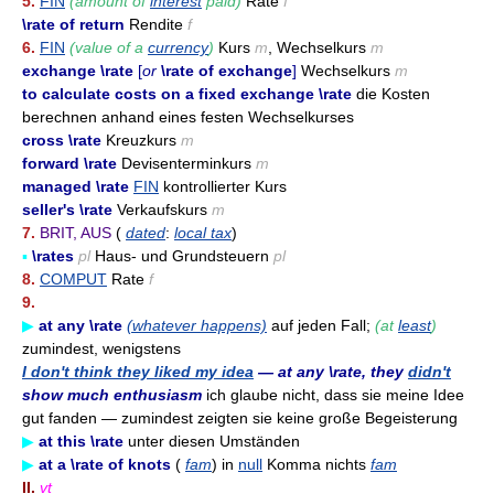
5.
FIN
(amount of
interest
paid)
Rate
f
\rate of return
Rendite
f
6.
FIN
(value of a
currency
)
Kurs
m
, Wechselkurs
m
exchange \rate
[
or
\rate of exchange
]
Wechselkurs
m
to calculate costs on a fixed exchange \rate
die Kosten
berechnen anhand eines festen Wechselkurses
cross \rate
Kreuzkurs
m
forward \rate
Devisenterminkurs
m
managed \rate
FIN
kontrollierter Kurs
seller's \rate
Verkaufskurs
m
7.
BRIT, AUS
(
dated
:
local tax
)
▪
\rates
pl
Haus- und Grundsteuern
pl
8.
COMPUT
Rate
f
9.
▶
at any \rate
(whatever happens)
auf jeden Fall;
(at
least
)
zumindest, wenigstens
I don't think they liked my idea
— at any \rate, they
didn't
show much enthusiasm
ich glaube nicht, dass sie meine Idee
gut fanden — zumindest zeigten sie keine große Begeisterung
▶
at this \rate
unter diesen Umständen
▶
at a \rate of knots
(
fam
) in
null
Komma nichts
fam
II.
vt