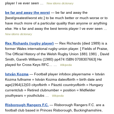
player I ve ever seen …
New idioms dictionary
be far and away the worst
— be far and away the
[best/greatest/worst etc.] to be much better or much worse or to
have much more of a particular quality than anyone or anything
else. He s far and away the best tennis player I ve ever seen …
New idioms dictionary
Rex Richards (rugby player)
— Rex Richards (died 1989) is a
former Wales international rugby union player. [ Fields of Praise,
The Official History of the Welsh Rugby Union 1881 1981 , David
Smith, Gareth Williams (1980) pp474 ISBN 0708307663] He
played for Cross Keys RFC… …
Wikipedia
István Kozma
— Football player infobox playername = István
Kozma fullname = István Kozma dateofbirth = birth date and
age|1964|12|03 cityofbirth = Pásztó countryofbirth = Hungary
currentclub = Retired clubnumber = position = Midfielder
youthyears = youthclubs …
Wikipedia
Risborough Rangers F.C.
— Risborough Rangers F.C. are a
football club based in Princes Risborough, Buckinghamshire,