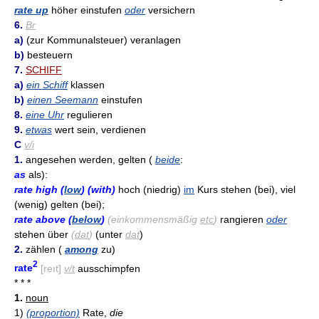
rate up
höher einstufen
oder
versichern
6.
Br
a)
(zur Kommunalsteuer) veranlagen
b)
besteuern
7.
SCHIFF
a)
ein Schiff
klassen
b)
einen Seemann
einstufen
8.
eine Uhr
regulieren
9.
etwas
wert sein, verdienen
C
v/i
1.
angesehen werden, gelten (
beide
:
as
als):
rate high (
low
) (with)
hoch (niedrig)
im
Kurs stehen (bei), viel
(wenig) gelten (bei);
rate above (
below
)
(einkommensmäßig
etc
)
rangieren
oder
stehen über
(
dat
)
(unter
dat
)
2.
zählen (
among
zu)
2
rate
[reıt]
v/t
ausschimpfen
* * *
1.
noun
1)
(proportion)
Rate,
die