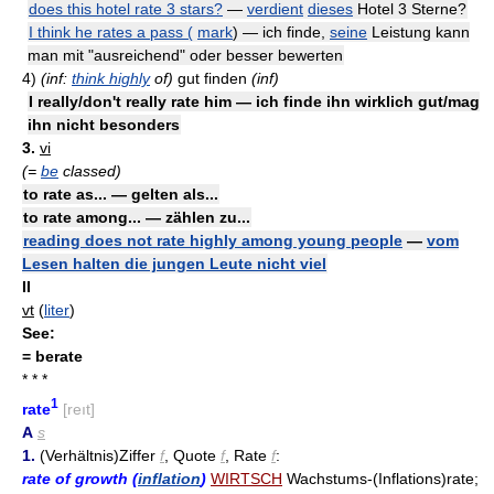
does this hotel rate 3 stars?
—
verdient
dieses
Hotel 3 Sterne?
I think he rates a pass (
mark
) — ich finde,
seine
Leistung kann
man mit "ausreichend" oder besser bewerten
4)
(inf:
think highly
of)
gut finden
(inf)
I really/don't really rate him — ich finde ihn wirklich gut/mag
ihn nicht besonders
3.
vi
(=
be
classed)
to rate as... — gelten als...
to rate among... — zählen zu...
reading does not rate highly among young people
—
vom
Lesen halten die jungen Leute nicht viel
II
vt
(
liter
)
See:
= berate
* * *
1
rate
[reıt]
A
s
1.
(Verhältnis)Ziffer
f
, Quote
f
, Rate
f
:
rate of growth (
inflation
)
WIRTSCH
Wachstums-(Inflations)rate;