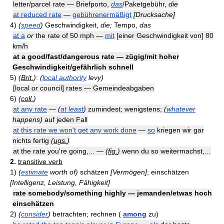
letter/parcel rate — Briefporto,
das
/Paketgebühr,
die
at reduced rate
—
gebührenermäßigt
[Drucksache]
4)
(
speed
)
Geschwindigkeit,
die;
Tempo,
das
at a
or
the rate of 50 mph —
mit
[einer Geschwindigkeit von] 80
km/h
at a good/fast/dangerous rate — zügig/mit hoher
Geschwindigkeit/gefährlich schnell
5)
(
Brit.
)
:
(
local authority
levy)
[local
or
council] rates — Gemeindeabgaben
6)
(
coll.
)
at any rate
—
(
at least
)
zumindest; wenigstens;
(
whatever
happens)
auf jeden Fall
at this rate we won't get any work done
—
so
kriegen wir gar
nichts fertig
(
ugs.
)
at the rate you're going,... —
(
fig.
)
wenn du so weitermachst,...
2.
transitive verb
1)
(
estimate
worth of)
schätzen
[Vermögen]
; einschätzen
[Intelligenz, Leistung, Fähigkeit]
rate somebody/something highly — jemanden/etwas hoch
einschätzen
2)
(
consider
)
betrachten; rechnen (
among
zu)