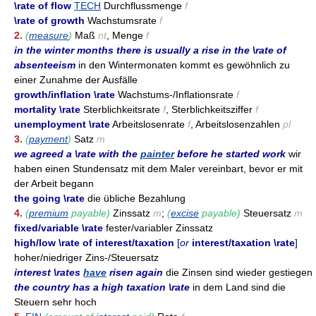
\rate of flow
TECH
Durchflussmenge
f
\rate of growth
Wachstumsrate
f
2.
(
measure
)
Maß
nt
, Menge
f
in the winter months there is usually a rise in the \rate of
absenteeism
in den Wintermonaten kommt es gewöhnlich zu
einer Zunahme der Ausfälle
growth/inflation \rate
Wachstums-/Inflationsrate
f
mortality \rate
Sterblichkeitsrate
f
, Sterblichkeitsziffer
f
unemployment \rate
Arbeitslosenrate
f
, Arbeitslosenzahlen
pl
3.
(
payment
)
Satz
m
we agreed a \rate with the
painter
before he started work
wir
haben einen Stundensatz mit dem Maler vereinbart, bevor er mit
der Arbeit begann
the going \rate
die übliche Bezahlung
4.
(
premium
payable)
Zinssatz
m
;
(
excise
payable)
Steuersatz
m
fixed/variable \rate
fester/variabler Zinssatz
high/low \rate of interest/taxation
[
or
interest/taxation \rate
]
hoher/niedriger Zins-/Steuersatz
interest \rates
have
risen again
die Zinsen sind wieder gestiegen
the country has a high taxation \rate
in dem Land sind die
Steuern sehr hoch