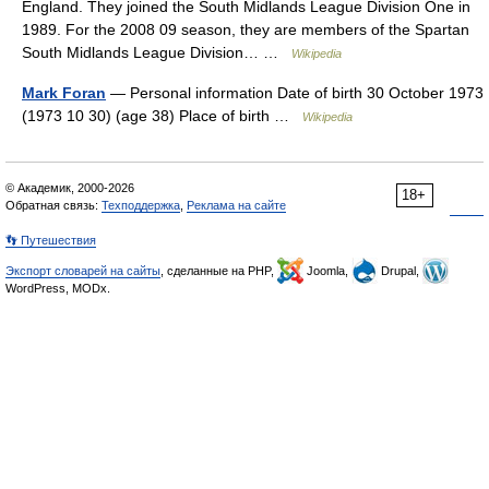
England. They joined the South Midlands League Division One in
1989. For the 2008 09 season, they are members of the Spartan
South Midlands League Division… …
Wikipedia
Mark Foran
— Personal information Date of birth 30 October 1973
(1973 10 30) (age 38) Place of birth …
Wikipedia
© Академик, 2000-2026
18+
Обратная связь:
Техподдержка
,
Реклама на сайте
👣 Путешествия
Экспорт словарей на сайты
, сделанные на PHP,
Joomla,
Drupal,
WordPress, MODx.