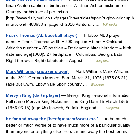
Brian Ashton caption = birthname = W. Brian Ashton nickname =
Grumpy for his love of perfection
[http://www.dailymail.co.uk/pages/live/articles/sport/rugbyworldcup.
in article id=488683 in page id=2010 Ashton:… …
Wikipedia
Frank Thomas (AL baseball player)
— Infobox MLB player
name = Frank Thomas width = 200 caption = team = Oakland
Athletics number = 35 position = Designated hitter birthdate = birth
date and age|1968|5|27 birthplace = Columbus, Georgia bats =
Right throws = Right debutdate = August… …
Wikipedia
Mark Williams (snooker player)
— Mark Williams Mark Williams
at the 2011 German Masters Born March 21, 1975 (1975 03 21)
(age 36) Cwm, Ebbw Vale Sport country …
Wikipedia
Mervyn King (darts player)
— Mervyn King Personal information
Full name Mervyn King Nickname The King Born 15 March 1966
(1966 03 15) (age 45) Ipswich, Suffolk, England …
Wikipedia
be far and away the [best/greatest/worst etc.]
— to be much
better or much worse or to have much more of a particular quality
than anyone or anything else. He s far and away the best tennis