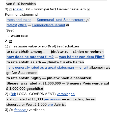
von £ 10 bezahlen
3)
pl
(
dated
Brit
= municipal tax)
Gemeindesteuern
pl
,
Kommunalsteuern
pl
rates and taxes
—
Kommunal- und Staatssteuern
pl
rate(s)
office
—
Gemeindesteueramt
nt
See:
→ water rate
2.
vt
1)
(= estimate value or worth of)
(ein)schätzen
to rate sb/sth among... — jdn/etw zu... zählen or rechnen
how does he rate that film?
—
was hält er von dem Film?
to rate sb/sth as sth — jdn/etw für etw halten
he is generally rated as a great statesman
—
er
gilt
allgemein als
großer Staatsmann
to rate sb/sth highly — jdn/etw hoch einschätzen
Shearer was rated at £1,000,000 — Shearers Preis wurde auf
£ 1.000.000 geschätzt
2)
(
Brit
LOCAL GOVERNMENT)
veranlagen
a shop rated at £1,000
per annum
— ein Laden, dessen
steuerbarer Wert £ 1.000
pro
Jahr ist
3)
(=
deserve
)
verdienen