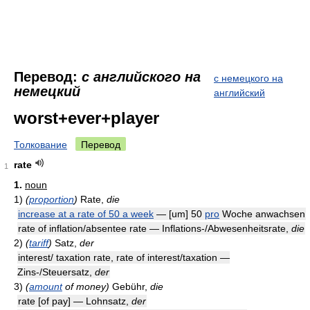
Перевод:
с английского на
с немецкого на
немецкий
английский
worst+ever+player
Толкование
Перевод
rate
1
1.
noun
1)
(
proportion
)
Rate,
die
increase at a rate of 50 a week
— [um] 50
pro
Woche anwachsen
rate of inflation/absentee rate — Inflations-/Abwesenheitsrate,
die
2)
(
tariff
)
Satz,
der
interest/ taxation rate, rate of interest/taxation —
Zins-/Steuersatz,
der
3)
(
amount
of money)
Gebühr,
die
rate [of pay] — Lohnsatz,
der