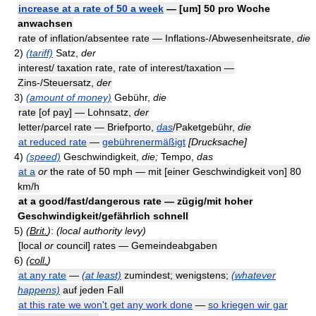
increase at a rate of 50 a week
— [um] 50 pro Woche
anwachsen
rate of inflation/absentee rate — Inflations-/Abwesenheitsrate,
die
2)
(tariff)
Satz,
der
interest/ taxation rate, rate of interest/taxation —
Zins-/Steuersatz,
der
3)
(amount of money)
Gebühr,
die
rate [of pay] — Lohnsatz,
der
letter/parcel rate — Briefporto,
das
/Paketgebühr,
die
at reduced rate
—
gebührenermäßigt
[Drucksache]
4)
(speed)
Geschwindigkeit,
die;
Tempo,
das
at a
or
the rate of 50 mph — mit [einer Geschwindigkeit von] 80
km/h
at a good/fast/dangerous rate — zügig/mit hoher
Geschwindigkeit/gefährlich schnell
5)
(
Brit.
)
:
(local authority levy)
[local
or
council] rates — Gemeindeabgaben
6)
(
coll.
)
at any rate
—
(at least)
zumindest; wenigstens;
(whatever
happens)
auf jeden Fall
at this rate we won't get any work done
—
so kriegen wir gar