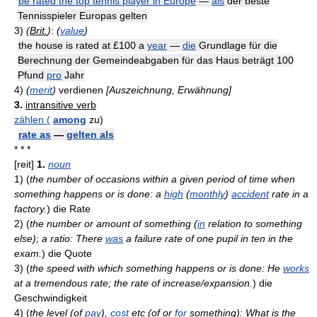
be rated the top tennis player in Europe
—
als
der beste
Tennisspieler Europas gelten
3)
(
Brit.
)
:
(
value
)
the house is rated at £100 a
year
—
die
Grundlage für die
Berechnung der Gemeindeabgaben für das Haus beträgt 100
Pfund
pro
Jahr
4)
(
merit
)
verdienen
[Auszeichnung, Erwähnung]
3.
intransitive verb
zählen (
among
zu)
rate as
—
gelten als
* * *
[reit]
1.
noun
1)
(
the number of occasions within a given period of time when
something happens or is done: a
high
(
monthly
)
accident
rate in a
factory.
)
die Rate
2)
(
the number or amount of something (
in
relation to something
else); a ratio: There
was
a failure rate of one pupil in ten in the
exam.
)
die Quote
3)
(
the speed with which something happens or is done: He
works
at a tremendous rate; the rate of increase/expansion.
)
die
Geschwindigkeit
4)
(
the level (of
pay
),
cost
etc (of or
for
something): What is the