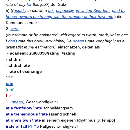
rate of pay
for
this job?
)
der Satz
5)
(
(
usually
in plural) a
tax
,
especially
,
in United Kingdom
,
paid by
house-owners etc to help with the running of their town etc
.
)
die
Kommunalsteuer
2.
verb
(
to estimate or be estimated, with regard to worth, merit, value etc:
I
don't
rate this book very highly; He
doesn't
rate very highly as a
dramatist in my estimation.
)
einschätzen, gelten als
-
academic.ru/60358/rating">rating
- at this
- at that rate
- rate of exchange
* * *
rate
[reɪt]
I.
n
1.
(speed)
Geschwindigkeit
f
at a fast/slow \rate
schnell/langsam
at a tremendous \rate
rasend schnell
at one's own \rate
in seinem eigenen Rhythmus [
o
Tempo]
\rate of fall
PHYS
Fallgeschwindigkeit
f