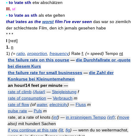
▪
to \rate sth
etw abschätzen
III.
vi
▪
to \rate as sth
als etw gelten
that \rates as the
worst
film I've ever seen
das war so ziemlich
der schlechteste Film, den ich jemals gesehen habe
* * *
I
[reɪt]
1.
n
1)
(=
ratio
,
proportion
,
frequency
)
Rate
f
;
(= speed)
Tempo
nt
the failure rate on this course
—
die Durchfallrate or -quote
bei diesem Kurs
the failure rate for small businesses
—
die Zahl der
Konkurse bei Kleinunternehmen
an hour/14 feet per minute —
rate of climb
(Aviat)
—
Steigleistung
f
rate of consumption
—
Verbrauch
m
rate of flow
(of
water
,
electricity
)
—
Fluss
m
pulse rate
—
Puls
m
rate, at a rate of knots
(
inf
)
—
in irrsinnigem Tempo
(inf)
;
(
move
also)
mit hundert Sachen
if you continue at this rate
(
lit
,
fig
)
— wenn du so weitermachst,