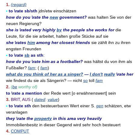
1.
(regard)
▪
to \rate sb/sth
jdn/etw einschätzen
how do you \rate the
new
government?
was halten Sie von der
neuen Regierung?
she is \rated very highly
by
the people she works for
die
Leute, für die sie arbeitet, halten große Stücke auf sie
she \rates
him
among her closest friends
sie zählt ihn zu ihren
engsten Freunden
▪
to \rate
sb
as sth
:
how do you \rate him as a footballer?
was hältst du von ihm als
Fußballer?
fam
; (
fam
)
what do you think of her as a singer?
—
I don't
really
\rate her
wie findest du sie als Sängerin? — nicht
so
toll
fam
2.
(
be
worthy of)
to \rate a mention
der Rede wert [
o
erwähnenswert] sein
3.
BRIT, AUS
(
dated
:
value
)
▪
to \rate sth
den besteuerbaren Wert einer S.
gen
schätzen, etw
veranlagen
they \rate the
property
in this area very heavily
Immobilienbesitz in dieser Gegend wird sehr hoch besteuert
4.
COMPUT