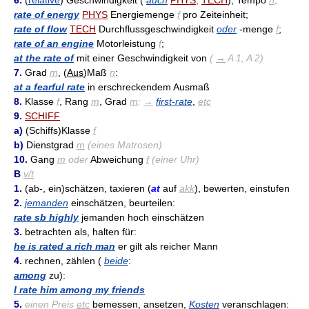
rate of energy
PHYS
Energiemenge
f
pro Zeiteinheit;
rate of flow
TECH
Durchflussgeschwindigkeit
oder
-menge
f
;
rate of an engine
Motorleistung
f
;
at the rate of
mit einer Geschwindigkeit von
(
→
A 1, A 2)
7.
Grad
m
, (
Aus
)Maß
n
:
at a fearful rate
in erschreckendem Ausmaß
8.
Klasse
f
, Rang
m
, Grad
m
:
→
first-rate
,
etc
9.
SCHIFF
a)
(Schiffs)Klasse
f
b)
Dienstgrad
m
(eines Matrosen)
10.
Gang
m
oder
Abweichung
f
(einer Uhr)
B
v/t
1.
(ab-, ein)schätzen, taxieren (
at
auf
akk
), bewerten, einstufen
2.
jemanden
einschätzen, beurteilen:
rate sb highly
jemanden hoch einschätzen
3.
betrachten als, halten für:
he is rated a rich man
er gilt als reicher Mann
4.
rechnen, zählen (
beide
:
among
zu):
I rate him among my friends
5.
einen Preis
etc
bemessen, ansetzen,
Kosten
veranschlagen: