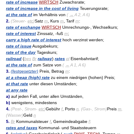
rate of increase
WIRTSCH
Zuwachsrate;
rate of increase in the cost of living
Teuerungsrate;
at the rate of
im Verhältnis von
(
→
A 2, A 6)
2.
(Steuer-
etc
)
Satz
m
, Kurs
m
, Tarif
m
:
rate of exchange
WIRTSCH
Umrechnungs-, Wechselkurs;
rate of interest
Zinssatz, -fuß
m
;
carry a high rate of interest
hoch verzinst werden;
rate of issue
Ausgabekurs;
rate of the day
Tageskurs;
railroad
(
bes
Br
railway
)
rates
pl
Eisenbahntarif;
at the rate of
zum Satze von
(
→
A 1, A 6)
3.
(festgesetzter)
Preis, Betrag
m
:
at a cheap (high) rate
zu einem niedrigen (hohen) Preis;
at that rate
unter diesen Umständen;
at any rate
a)
auf jeden Fall, unter allen Umständen,
b)
wenigstens, mindestens
4.
(Post-, Strom-
etc
)
Gebühr
f
, Porto
n
, (Gas-, Strom)
Preis
m
,
(Wasser)
Geld
n
5.
Br
Kommunalsteuer
f
, Gemeindeabgabe
f
:
rates and taxes
Kommunal- und Staatssteuern
6.
(
relative
) Geschwindigkeit (
auch
PHYS
,
TECH
), Tempo
n
: