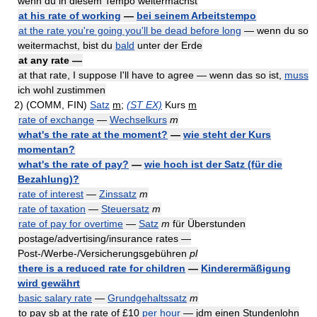
wenn du in diesem Tempo weitermachst
at his rate of working
—
bei seinem Arbeitstempo
at the rate you're going you'll be dead before long
— wenn du so
weitermachst, bist du
bald
unter der Erde
at any rate —
at that rate, I suppose I'll have to agree — wenn das so ist,
muss
ich wohl zustimmen
2)
(COMM, FIN)
Satz
m
;
(ST EX)
Kurs
m
rate of exchange
—
Wechselkurs
m
what's the rate at the moment?
—
wie steht der Kurs
momentan?
what's the rate of pay?
—
wie hoch ist der Satz (für die
Bezahlung)?
rate of interest
—
Zinssatz
m
rate of taxation
—
Steuersatz
m
rate of pay for overtime
—
Satz
m
für Überstunden
postage/advertising/insurance rates —
Post-/Werbe-/Versicherungsgebühren
pl
there is a reduced rate for children
—
Kinderermäßigung
wird gewährt
basic salary rate
—
Grundgehaltssatz
m
to pay sb at the rate of £10
per hour
— jdm einen Stundenlohn