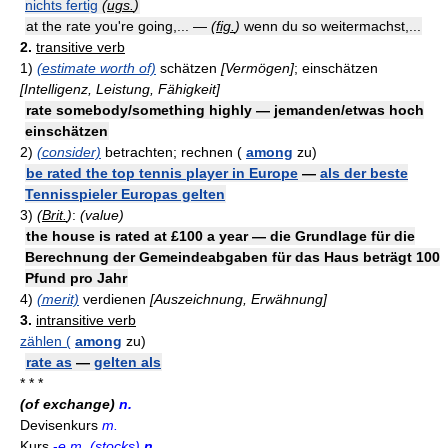
nichts fertig
(
ugs.
)
at the rate you're going,... —
(
fig.
)
wenn du so weitermachst,...
2.
transitive verb
1)
(estimate worth of)
schätzen
[Vermögen]
; einschätzen
[Intelligenz, Leistung, Fähigkeit]
rate somebody/something highly — jemanden/etwas hoch
einschätzen
2)
(consider)
betrachten; rechnen (
among
zu)
be rated the top tennis player in Europe
—
als der beste
Tennisspieler Europas gelten
3)
(
Brit.
)
:
(value)
the house is rated at £100 a year — die Grundlage für die
Berechnung der Gemeindeabgaben für das Haus beträgt 100
Pfund pro Jahr
4)
(merit)
verdienen
[Auszeichnung, Erwähnung]
3.
intransitive verb
zählen (
among
zu)
rate as
—
gelten als
* * *
(of exchange)
n.
Devisenkurs
m.
Kurs
-
e m. (stocks)
n.