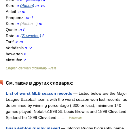
Kurs
-
e
(Aktien)
m.
n.
Anteil
-
e m.
Frequenz
-
en f.
Kurs
-
e
(Aktien...)
m.
Quote
-
n f.
Rate
-
n
(Zuwachs-)
f.
Tarif
-
e m.
Verhältnis
n.
v.
bewerten
v.
einstufen
v.
English-german dictionary
rate
>
См. также в других словарях:
List of worst MLB season records
— Listed below are the Major
League Baseball teams with the worst season won lost records, as
determined by winning percentage (.300 or less), minimum 140
games played. Notable1898 St. Louis Browns and 1899 Cleveland
SpidersThe 1899 Cleveland… …
Wikipedia
Brian Ashton (rugby player)
— Infobox Rugby biography name =