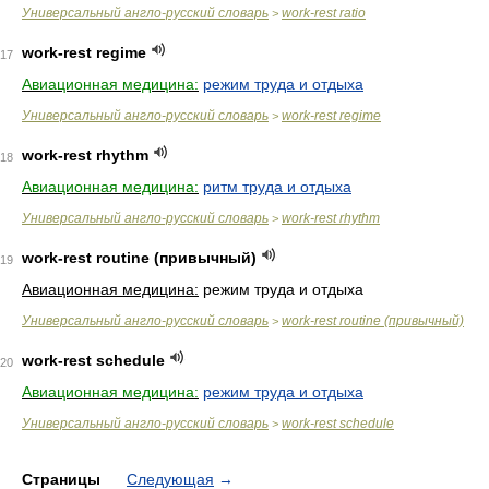
Универсальный англо-русский словарь
work-rest ratio
>
work-rest regime
17
Авиационная медицина:
режим труда и отдыха
Универсальный англо-русский словарь
work-rest regime
>
work-rest rhythm
18
Авиационная медицина:
ритм труда и отдыха
Универсальный англо-русский словарь
work-rest rhythm
>
work-rest routine (привычный)
19
Авиационная медицина:
режим труда и отдыха
Универсальный англо-русский словарь
work-rest routine (привычный)
>
work-rest schedule
20
Авиационная медицина:
режим труда и отдыха
Универсальный англо-русский словарь
work-rest schedule
>
Страницы
Следующая
→