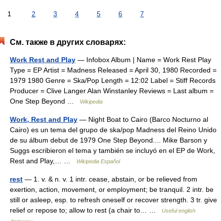
1
2
3
4
5
6
7
См. также в других словарях:
Work Rest and Play
— Infobox Album | Name = Work Rest Play
Type = EP Artist = Madness Released = April 30, 1980 Recorded =
1979 1980 Genre = Ska/Pop Length = 12:02 Label = Stiff Records
Producer = Clive Langer Alan Winstanley Reviews = Last album =
One Step Beyond …
Wikipedia
Work, Rest and Play
— Night Boat to Cairo (Barco Nocturno al
Cairo) es un tema del grupo de ska/pop Madness del Reino Unido
de su álbum debut de 1979 One Step Beyond.... Mike Barson y
Suggs escribieron el tema y también se incluyó en el EP de Work,
Rest and Play,… …
Wikipedia Español
rest
— 1. v. & n. v. 1 intr. cease, abstain, or be relieved from
exertion, action, movement, or employment; be tranquil. 2 intr. be
still or asleep, esp. to refresh oneself or recover strength. 3 tr. give
relief or repose to; allow to rest (a chair to… …
Useful english