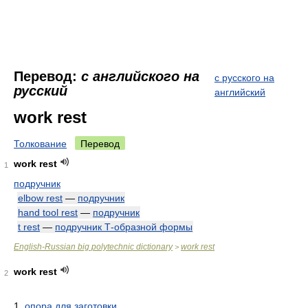
Перевод:
с английского на
с русского на
русский
английский
work rest
Толкование
Перевод
work rest
1
подручник
elbow rest
—
подручник
hand tool rest
—
подручник
t rest
—
подручник Т-образной формы
English-Russian big polytechnic dictionary
work rest
>
work rest
2
1.
опора для заготовки