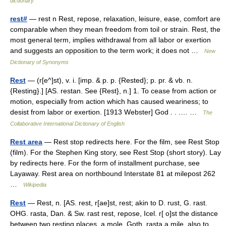
dictionary
rest#
— rest n Rest, repose, relaxation, leisure, ease, comfort are
comparable when they mean freedom from toil or strain. Rest, the
most general term, implies withdrawal from all labor or exertion
and suggests an opposition to the term work; it does not …
New
Dictionary of Synonyms
Rest
— (r[e^]st), v. i. [imp. & p. p. {Rested}; p. pr. & vb. n.
{Resting}.] [AS. restan. See {Rest}, n.] 1. To cease from action or
motion, especially from action which has caused weariness; to
desist from labor or exertion. [1913 Webster] God . . .… …
The
Collaborative International Dictionary of English
Rest area
— Rest stop redirects here. For the film, see Rest Stop
(film). For the Stephen King story, see Rest Stop (short story). Lay
by redirects here. For the form of installment purchase, see
Layaway. Rest area on northbound Interstate 81 at milepost 262
…
Wikipedia
Rest
— Rest, n. [AS. rest, r[ae]st, rest; akin to D. rust, G. rast.
OHG. rasta, Dan. & Sw. rast rest, repose, Icel. r[ o]st the distance
between two resting places, a mole, Goth. rasta a mile, also to