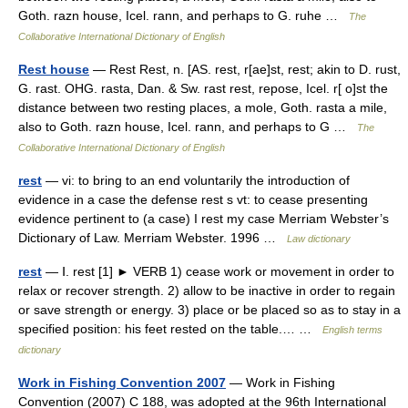
Goth. razn house, Icel. rann, and perhaps to G. ruhe …
The
Collaborative International Dictionary of English
Rest house
— Rest Rest, n. [AS. rest, r[ae]st, rest; akin to D. rust,
G. rast. OHG. rasta, Dan. & Sw. rast rest, repose, Icel. r[ o]st the
distance between two resting places, a mole, Goth. rasta a mile,
also to Goth. razn house, Icel. rann, and perhaps to G …
The
Collaborative International Dictionary of English
rest
— vi: to bring to an end voluntarily the introduction of
evidence in a case the defense rest s vt: to cease presenting
evidence pertinent to (a case) I rest my case Merriam Webster’s
Dictionary of Law. Merriam Webster. 1996 …
Law dictionary
rest
— Ⅰ. rest [1] ► VERB 1) cease work or movement in order to
relax or recover strength. 2) allow to be inactive in order to regain
or save strength or energy. 3) place or be placed so as to stay in a
specified position: his feet rested on the table.… …
English terms
dictionary
Work in Fishing Convention 2007
— Work in Fishing
Convention (2007) C 188, was adopted at the 96th International