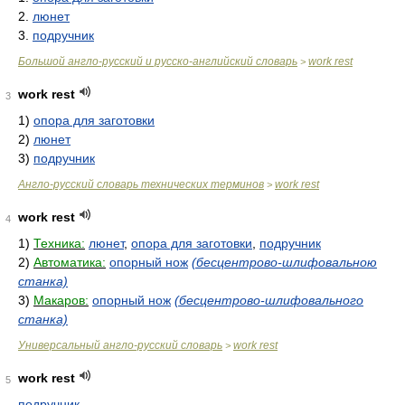
2.
люнет
3.
подручник
Большой англо-русский и русско-английский словарь
work rest
>
work rest
3
1)
опора для заготовки
2)
люнет
3)
подручник
Англо-русский словарь технических терминов
work rest
>
work rest
4
1)
Техника:
люнет
,
опора для заготовки
,
подручник
2)
Автоматика:
опорный нож
(бесцентрово-шлифовальною
станка)
3)
Макаров:
опорный нож
(бесцентрово-шлифовального
станка)
Универсальный англо-русский словарь
work rest
>
work rest
5
подручник