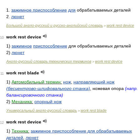
1.
зажимное приспособление
для
обрабатываемых деталей
2.
люнет
Большой англо-русский и русско-английский словарь
work rest device
>
work rest device
10
1)
зажимное
приспособление
для обрабатываемых деталей
2)
люнет
Англо-русский словарь технических терминов
work rest device
>
work rest blade
11
1)
Автомобильный термин:
нож
,
направляющий нож
(бесцентрово-шлифовального станка)
, ножевая опора
(напр.
балансировочного станка)
2)
Механика:
опорный нож
Универсальный англо-русский словарь
work rest blade
>
work rest device
12
1)
Техника:
зажимное приспособление для обрабатываемых
деталей
,
люнет