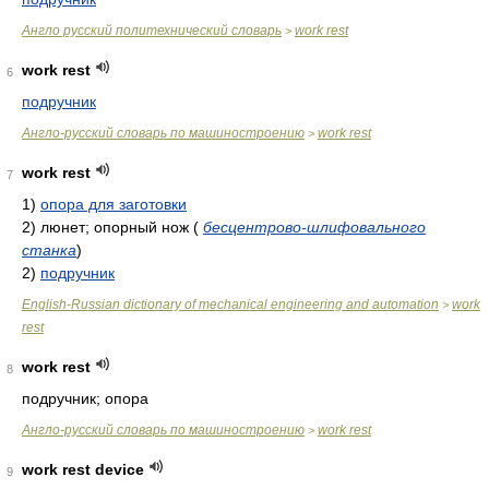
Англо русский политехнический словарь
work rest
>
work rest
6
подручник
Англо-русский словарь по машиностроению
work rest
>
work rest
7
1)
опора для заготовки
2)
люнет; опорный нож
(
бесцентрово-шлифовального
станка
)
2)
подручник
English-Russian dictionary of mechanical engineering and automation
work
>
rest
work rest
8
подручник; опора
Англо-русский словарь по машиностроению
work rest
>
work rest device
9