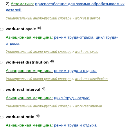
2)
Автоматика:
приспособление для зажима обрабатываемых
деталей
Универсальный англо-русский словарь
work rest device
>
work-rest cycle
13
Авиационная медицина:
режим труда-отдыха
,
цикл труда-
отдыха
Универсальный англо-русский словарь
work-rest cycle
>
work-rest distribution
14
Авиационная медицина:
режим труда и отдыха
Универсальный англо-русский словарь
work-rest distribution
>
work-rest interval
15
Авиационная медицина:
цикл "труд - отдых"
Универсальный англо-русский словарь
work-rest interval
>
work-rest ratio
16
Авиационная медицина:
режим труда и отдыха