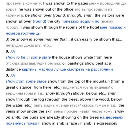
провели в комнату;
I was shown to the gates
меня проводили до
ворот;
he was shown out of the office
его выпроводили из
кабинета;
be shown over
(round, through)
smth.
the visitors were
shown all over
(round)
the city
приезжих водили по
(всему)
городу:
I was shown through the rooms of the hotel
мне показали
номера гостиницы
3)
be shown in some manner that...
it can easily be shown that...
нетрудно доказать, что...
8.
XV
show to be in some state
the house shows white from here
отсюда дом выглядит белым;
oil paintings show best at a
distance
картины маслом лучше смотреть на расстоянии
9.
XVI
show from some place
show from the top of the mountain
(from a
great distance, from here, etc.)
виднеться /быть видным/ с
вершины горы и т.д.;
show through
(above, below, etc.)
smth.
show through the fog
(through the trees, above the wood, below
the water, etc.)
быть видным /виднеться/ сквозь туман и т.д.;
the
veins show under the skin
вены просвечивают через кожу;
show
on smth.
the buds are already showing on the trees
на деревьях
появились почки
|| show in smb.'s face /in smb.'s expression/