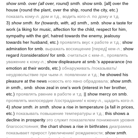
show smb. over
(all over, round)
smth.
show smb. [all] over the
house
(round the plant, over the ship, round the city, etc.)
показать кому-л. дом и т.д., водить кого-л. по дому и т.д.
3)
show smth. for
(towards, with, at)
smth., smb.
show a taste for
work
(a liking for music, affection for the child, respect for him,
sympathy with the girl, hatred towards the enemy, jealousy
towards her husband, etc.)
проявлять вкус к работе и т.д.;
show
admiration for smb.
выражать восхищение [перед] кем-л.;
show
regard /consideration/ for smb.
считаться с кем-л., проявлять
уважение к кому-л.;
show displeasure at smb.'s appearance
(no
emotion at their words, etc.)
обнаруживать /показывать/
неудовольствие при чьем-л. появлении и т.д.;
he showed his
pleasure at the news
новость его явно обрадовала;
show smth.
in smth., smb.
show zeal in one's work
(interest in her brother,
etc.)
проявлять рвение в работе и т.д.
|| show mercy on smb.
проявлять милосердие /сострадание/ к кому-л., щадить кого-л.
4)
show smth. in smth.
show a rise in temperature
(a fall in prices,
etc.)
показывать повышение температуры и т.д.;
this shows a
decline in prosperity
это служит показателем понижения уровня
благосостояния;
the chart shows a rise in birthrates
диаграмма
показывает прирост /увеличение/ рождаемости;
show smth.