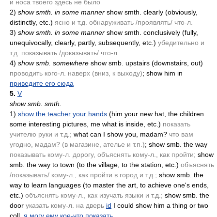
и носа твоего здесь не было
2)
show smth. in some manner
show smth. clearly
(obviously,
distinctly, etc.)
ясно и т.д. обнаруживать /проявлять/ что-л.
3)
show smth. in some manner
show smth. conclusively
(fully,
unequivocally, clearly, partly, subsequently, etc.)
убедительно и
т.д. показывать /доказывать/ что-л.
4)
show smb. somewhere
show smb. upstairs
(downstairs, out)
проводить кого-л. наверх
(вниз, к выходу)
; show him in
приведите его сюда
5.
V
show smb. smth.
1)
show the teacher your hands
(him your new hat, the children
some interesting pictures, me what is inside, etc.)
показать
учителю руки и т.д.;
what can I show you, madam?
что вам
угодно, мадам?
(в магазине, ателье и т.п.)
; show smb. the way
показывать кому-л. дорогу, объяснять кому-л., как пройти;
show
smb. the way to town
(to the village, to the station, etc.)
объяснять
/показывать/ кому-л., как пройти в город и т.д.;
show smb. the
way to learn languages
(to master the art, to achieve one's ends,
etc.)
объяснять кому-л., как изучать языки и т.д.;
show smb. the
door
указать кому-л. на дверь
id
I could show him a thing or two
coll.
я могу ему кое-что показать