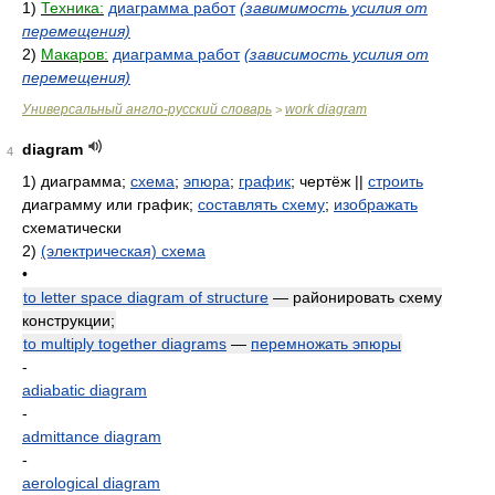
1)
Техника:
диаграмма работ
(завимимость усилия от
перемещения)
2)
Макаров:
диаграмма работ
(зависимость усилия от
перемещения)
Универсальный англо-русский словарь
work diagram
>
diagram
4
1)
диаграмма;
схема
;
эпюра
;
график
; чертёж ||
строить
диаграмму или график;
составлять схему
;
изображать
схематически
2)
(электрическая) схема
•
to letter space diagram of structure
— районировать схему
конструкции;
to multiply together diagrams
—
перемножать эпюры
-
adiabatic diagram
-
admittance diagram
-
aerological diagram