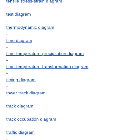
tensile stress-strain diagram
-
test diagram
-
thermodynamic diagram
-
time diagram
-
time-temperature-precipitation diagram
-
time-temperature-transformation diagram
-
timing diagram
-
tower track diagram
-
track diagram
-
track occupation diagram
-
traffic diagram
-