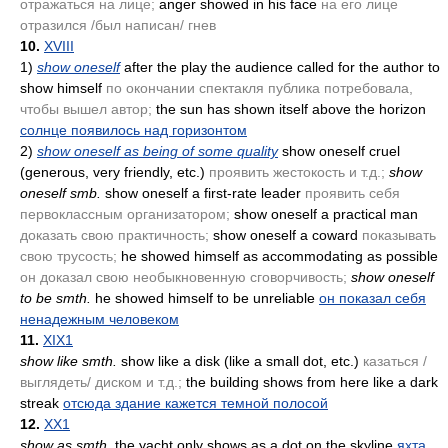
отражаться на лице;
anger showed in his face
на его лице
отразился /был написан/ гнев
10.
XVIII
1)
show oneself
after the play the audience called for the author to
show himself
по окончании спектакля публика потребовала,
чтобы вышел автор;
the sun has shown itself above the horizon
солнце появилось над горизонтом
2)
show oneself as being of some quality
show oneself cruel
(generous, very friendly, etc.)
проявить жестокость и т.д.;
show
oneself smb.
show oneself a first-rate leader
проявить себя
первоклассным организатором;
show oneself a practical man
доказать свою практичность;
show oneself a coward
показывать
свою трусость;
he showed himself as accommodating as possible
он доказал свою необыкновенную сговорчивость;
show oneself
to be smth.
he showed himself to be unreliable
он показал себя
ненадежным человеком
11.
XIX1
show like smth.
show like a disk
(like a small dot, etc.)
казаться /
выглядеть/ диском и т.д.;
the building shows from here like a dark
streak
отсюда здание кажется темной полосой
12.
XX1
show as smth.
the yacht only shows as a dot on the skyline
яхта