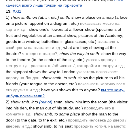
кажется всего лишь точкой на горизонте
13.
XXI1
1)
show smth. on
(at, in, etc.)
smth.
show a place on a map
(a face
on a picture, appoint on a diagram, etc.)
показывать место на
карте и т.д.;
show one's flowers at a flower-show
(specimens of
fruit and vegetables at an annual show, pictures at the Academy,
goods in a window, butterflies in glass cases, etc.)
выставлять
свой цветы на выставке и т.д.;
what are they showing at the
theatre?
что идет в театре?;
show the way to smth.
show the way
to the theatre
(to the centre of the city, etc.)
указать дорогу к
театру и т.д., рассказать /объяснить/, как пройти к театру и т.д.;
the signpost shows the way to London
указатель показывает
дорогу на Лондон;
show smth. to smb.
show the picture to all his
friends
(your tongue to the doctor, etc.)
показывать картину всем
его друзьям и т.д.;
have you shown this to anyone?
вы это кому-
нибудь показывали?
2)
show smb. into
(out of)
smth.
show him into the room
(the visitor
into his den, the man out of his study, etc.)
проводить его в
комнату и т.д.;
show smb. to some place
show the man to the
door
(to the gate, to the exit, etc.)
проводить человека до двери /
дверей/ и т.д.;
show smb. to his seat
проводить кого-л. на место;