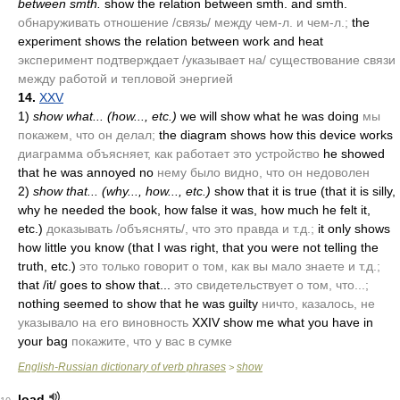
between smth.
show the relation between smth. and smth.
обнаруживать отношение /связь/ между чем-л. и чем-л.;
the
experiment shows the relation between work and heat
эксперимент подтверждает /указывает на/ существование связи
между работой и тепловой энергией
14.
XXV
1)
show what...
(how..., etc.)
we will show what he was doing
мы
покажем, что он делал;
the diagram shows how this device works
диаграмма объясняет, как работает это устройство
he showed
that he was annoyed no
нему было видно, что он недоволен
2)
show that...
(why..., how..., etc.)
show that it is true
(that it is silly,
why he needed the book, how false it was, how much he felt it,
etc.)
доказывать /объяснять/, что это правда и т.д.;
it only shows
how little you know
(that I was right, that you were not telling the
truth, etc.)
это только говорит о том, как вы мало знаете и т.д.;
that /it/ goes to show that...
это свидетельствует о том, что...;
nothing seemed to show that he was guilty
ничто, казалось, не
указывало на его виновность
XXIV show me what you have in
your bag
покажите, что у вас в сумке
English-Russian dictionary of verb phrases
show
>
load