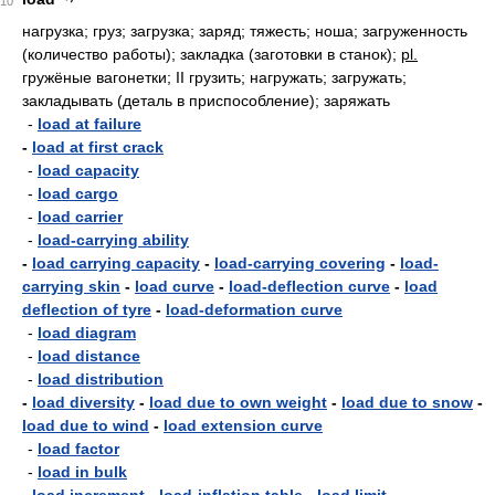
10
нагрузка; груз; загрузка; заряд; тяжесть; ноша; загруженность
(количество работы); закладка (заготовки в станок);
pl.
гружёные вагонетки; II грузить; нагружать; загружать;
закладывать (деталь в приспособление); заряжать
-
load at failure
-
load at first crack
-
load capacity
-
load cargo
-
load carrier
-
load-carrying ability
-
load carrying capacity
-
load-carrying covering
-
load-
carrying skin
-
load curve
-
load-deflection curve
-
load
deflection of tyre
-
load-deformation curve
-
load diagram
-
load distance
-
load distribution
-
load diversity
-
load due to own weight
-
load due to snow
-
load due to wind
-
load extension curve
-
load factor
-
load in bulk