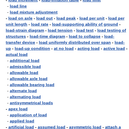
-
load increment
-
load-inflation table
-
load limit
-
load line
-
load mixture adjustment
-
load on axle
-
load out
-
load peak
-
load per unit
-
load per
unit length
-
load rate
-
load-supporting ability of ground
-
load-strain diagram
-
load tension
-
load test
-
load testing of
structures
-
load-time diagram
-
load to collapse
-
load-
transfer device
-
load uniformly distributed over span
-
load-
up
-
load-up condition
-
at no load
-
acting load
-
active load
-
actual load
-
additional load
-
admissible load
-
allowable load
-
allowable axle load
-
allowable bearing load
-
alternate load
-
alternating load
-
antisymmetrical loads
-
apex load
-
application of load
-
applied load
-
artificial load
-
assumed load
-
asymmetric load
-
attach a