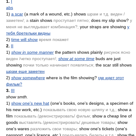
1.
I
abs
1)
a scar
(a mark of a wound, etc.)
shows
шрам и т.д. виден /
заметен/; а
stain shows
проступает пятно;
does my slip show?
у
меня не выглядывает комбинация?;
your straps are showing
у
тебя бретельки видны
2)
time will show
время покажет
2.
II
1)
show in some manner
the pattern shows plainly
рисунок ясно
виден /четко проступает/;
show at some time
buds are just
showing
почки только начинают появляться;
the scar still shows
шрам еще заметен
2)
show somewhere
where is the film showing?
где идет этот
фильм?
3.
III
show smth.
1)
show one's new hat
(one's books, one's designs, a specimen of
his new work, etc.)
показывать свою новую шляпу и т.д.;
show a
film
показывать /демонстрировать/ фильм;
show a cheap line of
goods
выставлять /демонстрировать/ дешевые товары;
show
one's wares
разложить свои товары;
show one's tickets
(one's
passport, one's licence, etc.)
предъявлять билеты и т.д.;
show the