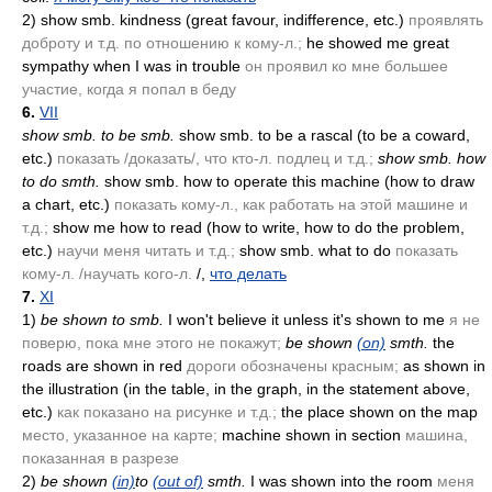
2)
show smb. kindness
(great favour, indifference, etc.)
проявлять
доброту и т.д. по отношению к кому-л.;
he showed me great
sympathy when I was in trouble
он проявил ко мне большее
участие, когда я попал в беду
6.
VII
show smb. to be smb.
show smb. to be a rascal
(to be a coward,
etc.)
показать /доказать/, что кто-л. подлец и т.д.;
show smb. how
to do smth.
show smb. how to operate this machine
(how to draw
a chart, etc.)
показать кому-л., как работать на этой машине и
т.д.;
show me how to read
(how to write, how to do the problem,
etc.)
научи меня читать и т.д.;
show smb. what to do
показать
кому-л. /научать кого-л.
/,
что делать
7.
XI
1)
be shown to smb.
I won't believe it unless it's shown to me
я не
поверю, пока мне этого не покажут;
be shown
(on)
smth.
the
roads are shown in red
дороги обозначены красным;
as shown in
the illustration
(in the table, in the graph, in the statement above,
etc.)
как показано на рисунке и т.д.;
the place shown on the map
место, указанное на карте;
machine shown in section
машина,
показанная в разрезе
2)
be shown
(in)
to
(out of)
smth.
I was shown into the room
меня