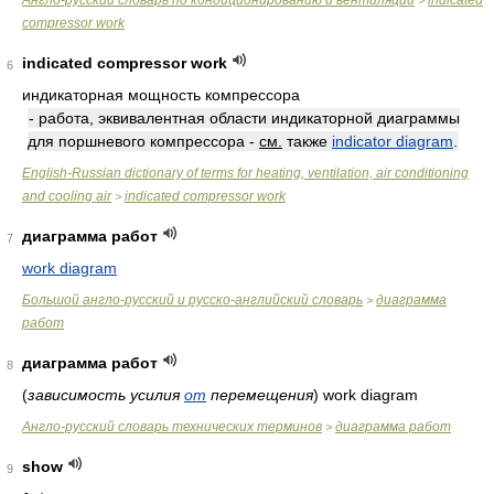
Англо-русский словарь по кондиционированию и вентиляции
indicated
>
compressor work
indicated compressor work
6
индикаторная мощность компрессора
- работа, эквивалентная области индикаторной диаграммы
для поршневого компрессора -
см.
также
indicator diagram
.
English-Russian dictionary of terms for heating, ventilation, air conditioning
and cooling air
indicated compressor work
>
диаграмма работ
7
work diagram
Большой англо-русский и русско-английский словарь
диаграмма
>
работ
диаграмма работ
8
(
зависимость усилия
от
перемещения
)
work diagram
Англо-русский словарь технических терминов
диаграмма работ
>
show
9