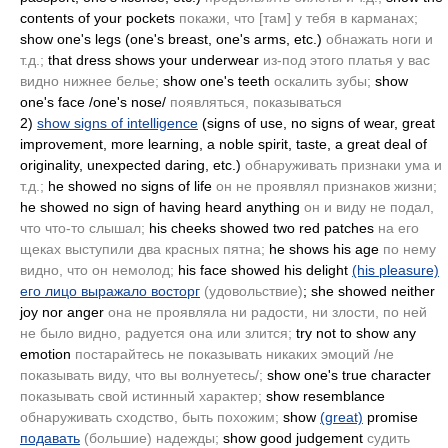
contents of your pockets
покажи, что [там] у тебя в карманах;
show one's legs
(one's breast, one's arms, etc.)
обнажать ноги и
т.д.;
that dress shows your underwear
из-под этого платья у вас
видно нижнее белье;
show one's teeth
оскалить зубы;
show
one's face /one's nose/
появляться, показываться
2)
show signs of intelligence
(signs of use, no signs of wear, great
improvement, more learning, a noble spirit, taste, a great deal of
originality, unexpected daring, etc.)
обнаруживать признаки ума и
т.д.;
he showed no signs of life
он не проявлял признаков жизни;
he showed no sign of having heard anything
он и виду не подал,
что что-то слышал;
his cheeks showed two red patches
на его
щеках выступили два красных пятна;
he shows his age
по нему
видно, что он немолод;
his face showed his delight
(his pleasure)
его лицо выражало восторг
(удовольствие)
; she showed neither
joy nor anger
она не проявляла ни радости, ни злости, по ней
не было видно, радуется она или злится;
try not to show any
emotion
постарайтесь не показывать никаких эмоций /не
показывать виду, что вы волнуетесь/;
show one's true character
показывать свой истинный характер;
show resemblance
обнаруживать сходство, быть похожим;
show
(great)
promise
подавать
(большие)
надежды;
show good judgement
судить