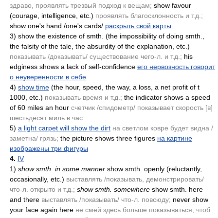
здраво, проявлять трезвый подход к вещам;
show favour
(courage, intelligence, etc.)
проявлять благосклонность и т.д.;
show one's hand /one's cards/
раскрыть свой карты
3)
show the existence of smth.
(the impossibility of doing smth.,
the falsity of the tale, the absurdity of the explanation, etc.)
показывать /доказывать/ существование чего-л. и т.д.;
his
edginess shows a lack of self-confidence
его нервозность говорит
о неуверенности в себе
4)
show time
(the hour, speed, the way, a loss, a net profit of t
1000, etc.)
показывать время и т.д.;
the indicator shows a speed
of 60 miles an hour
счетчик /спидометр/ показывает скорость [в]
шестьдесят миль в час
5)
a light carpet will show the dirt
на светлом ковре будет видна /
заметна/ грязь;
the picture shows three figures
на картине
изображены три фигуры
4.
IV
1)
show smth. in some manner
show smth. openly
(reluctantly,
occasionally, etc.)
выставлять /показывать, демонстрировать/
что-л. открыто и т.д.;
show smth. somewhere
show smth. here
and there
выставлять /показывать/ что-л. повсюду;
never show
your face again here
не смей здесь больше показываться, чтоб