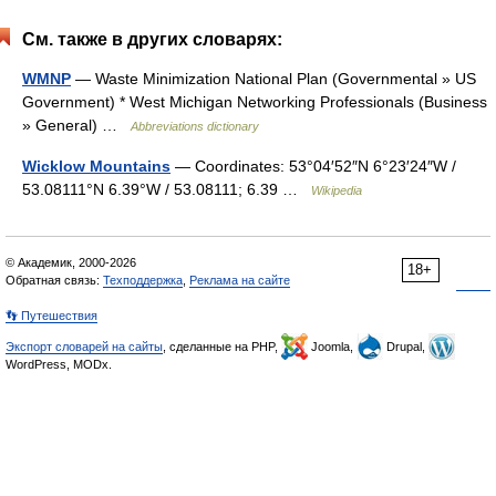
См. также в других словарях:
WMNP
— Waste Minimization National Plan (Governmental » US
Government) * West Michigan Networking Professionals (Business
» General) …
Abbreviations dictionary
Wicklow Mountains
— Coordinates: 53°04′52″N 6°23′24″W /
53.08111°N 6.39°W / 53.08111; 6.39 …
Wikipedia
© Академик, 2000-2026
18+
Обратная связь:
Техподдержка
,
Реклама на сайте
👣 Путешествия
Экспорт словарей на сайты
, сделанные на PHP,
Joomla,
Drupal,
WordPress, MODx.