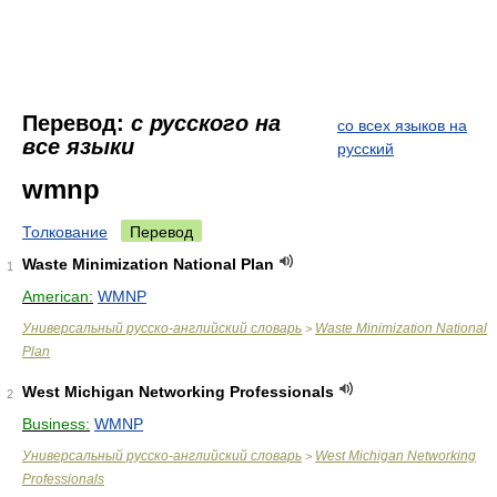
Перевод:
с русского на
со всех языков на
все языки
русский
wmnp
Толкование
Перевод
Waste Minimization National Plan
1
American:
WMNP
Универсальный русско-английский словарь
Waste Minimization National
>
Plan
West Michigan Networking Professionals
2
Business:
WMNP
Универсальный русско-английский словарь
West Michigan Networking
>
Professionals