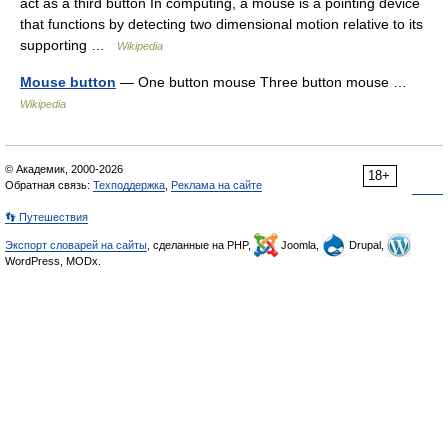
act as a third button In computing, a mouse is a pointing device
that functions by detecting two dimensional motion relative to its
supporting …
Wikipedia
Mouse button
— One button mouse Three button mouse …
Wikipedia
© Академик, 2000-2026
18+
Обратная связь:
Техподдержка
,
Реклама на сайте
👣 Путешествия
Экспорт словарей на сайты
, сделанные на PHP,
Joomla,
Drupal,
WordPress, MODx.