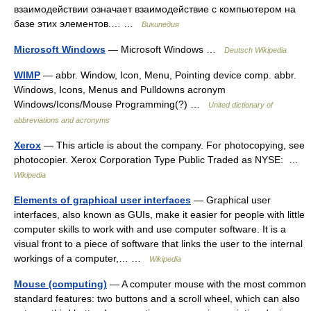
взаимодействии означает взаимодействие с компьютером на
базе этих элементов.… …
Википедия
Microsoft Windows
— Microsoft Windows …
Deutsch Wikipedia
WIMP
— abbr. Window, Icon, Menu, Pointing device comp. abbr.
Windows, Icons, Menus and Pulldowns acronym
Windows/Icons/Mouse Programming(?) …
United dictionary of
abbreviations and acronyms
Xerox
— This article is about the company. For photocopying, see
photocopier. Xerox Corporation Type Public Traded as NYSE: …
Wikipedia
Elements of graphical user interfaces
— Graphical user
interfaces, also known as GUIs, make it easier for people with little
computer skills to work with and use computer software. It is a
visual front to a piece of software that links the user to the internal
workings of a computer,… …
Wikipedia
Mouse (computing)
— A computer mouse with the most common
standard features: two buttons and a scroll wheel, which can also