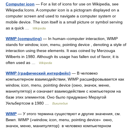
Computer icon
— For a list of icons for use on Wikipedia, see
Wikipedia:Icons. A computer icon is a pictogram displayed on a
computer screen and used to navigate a computer system or
mobile device. The icon itself is a small picture or symbol serving
as a quick …
Wikipedia
WIMP (computing)
— In human–computer interaction, WIMP
stands for window, icon, menu, pointing device , denoting a style of
interaction using these elements. It was coined by Merzouga
Wilberts in 1980. Although its usage has fallen out of favor, it is
often used as …
Wikipedia
WIMP (графический интерфейс)
— В человеко
компьютерном взаимодействии, WIMP расшифровывается как
window, icon, menu, pointing device (окно, значок, меню,
манипулятор) и означает взаимодействие с компьютером на
базе этих элементов. Оно было придумано Мерзугой
Уильбертсом в 1980 …
Википедия
WIMP
— У этого термина существуют и другие значения, см.
Вимп. WIMP («window, icon, menu, pointing device» окно,
значок, меню, манипулятор) в человеко компьютерном