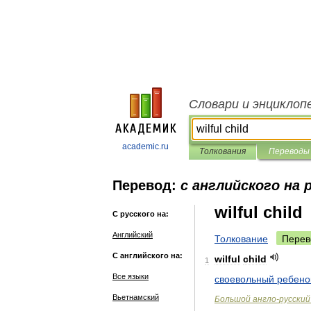
Словари и энциклоп
academic.ru
Толкования
Переводы
Перевод:
с английского на 
wilful child
С русского на:
Английский
Толкование
Перев
С английского на:
wilful
child
1
Все языки
своевольный
ребено
Вьетнамский
Большой
англо
-
русский