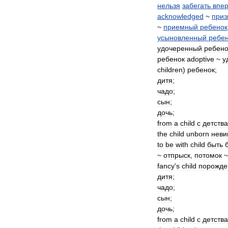
нельзя
забегать
впе
acknowledged
~
приз
~
приемный
ребенок
усыновленный
ребе
удочеренный
ребено
ребенок
adoptive
~
у
children
)
ребенок
;
дитя
;
чадо
;
сын
;
дочь
;
from
a
child
с
детства
the
child
unborn
неви
to
be
with
child
быть
~
отпрыск
,
потомок
fancy
'
s
child
порожде
дитя
;
чадо
;
сын
;
дочь
;
from
a
child
с
детства