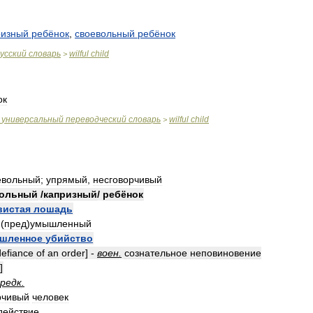
ризный
ребёнок
,
своевольный
ребёнок
усский
словарь
wilful
child
>
ок
универсальный
переводческий
словарь
wilful
child
>
евольный
;
упрямый
,
несговорчивый
ольный
/
капризный
/
ребёнок
вистая
лошадь
 (
пред
)
умышленный
шленное
убийство
defiance
of
an
order
] -
воен
.
сознательное
неповиновение
]
редк
.
рчивый
человек
действие