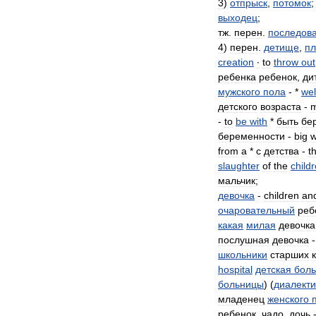
3
)
отпрыск
,
потомок
;
выходец
;
тж
.
перен
.
последов
4
)
перен
.
детище
,
п
creation
∙
to
throw
out
ребенка
ребенок
,
ди
мужского
пола
- *
wel
детского
возраста
-
m
-
to
be
with
*
быть
бе
беременности
-
big
w
from
a
*
с
детства
-
t
slaughter
of
the
child
мальчик
;
девочка
-
сhildren
an
очаровательный
реб
какая
милая
девочка
послушная
девочка
школьники
старших
hospital
детская
бол
больницы
) (
диалект
младенец
женского
ребенок
,
чадо
,
дочь