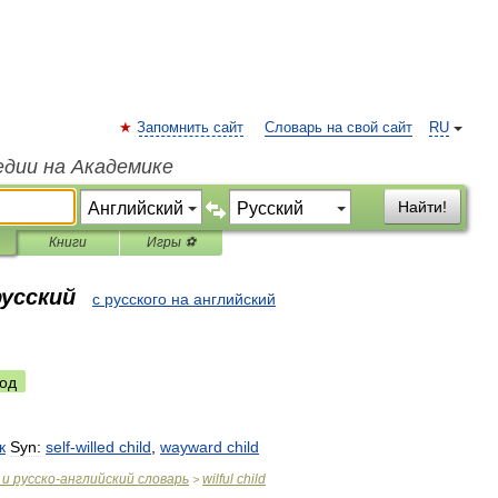
Запомнить сайт
Словарь на свой сайт
RU
едии на Академике
Найти!
Книги
Игры ⚽
русский
с русского на английский
од
к
Syn:
self
-
willed
child
,
wayward
child
и
русско
-
английский
словарь
wilful
child
>