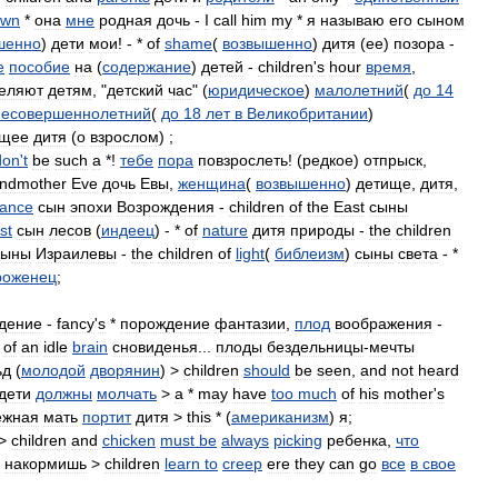
own
*
она
мне
родная
дочь
-
I
call
him
my
*
я
называю
его
сыном
шенно
)
дети
мои
! - *
of
shame
(
возвышенно
)
дитя
(
ее
)
позора
-
e
пособие
на
(
содержание
)
детей
-
children
'
s
hour
время
,
еляют
детям
, "
детский
час
" (
юридическое
)
малолетний
(
до
14
несовершеннолетний
(
до
18
лет
в
Великобритании
)
ущее
дитя
(
о
взрослом
) ;
don
'
t
be
such
a
*!
тебе
пора
повзрослеть
! (
редкое
)
отпрыск
,
andmother
Eve
дочь
Евы
,
женщина
(
возвышенно
)
детище
,
дитя
,
sance
сын
эпохи
Возрождения
-
children
of
the
East
сыны
st
сын
лесов
(
индеец
) - *
of
nature
дитя
природы
-
the
children
сыны
Израилевы
-
the
сhildren
of
light
(
библеизм
)
сыны
света
- *
роженец
;
дение
-
fancy
'
s
*
порождение
фантазии
,
плод
воображения
-
of
an
idle
brain
сновиденья
...
плоды
бездельницы
-
мечты
ьд
(
молодой
дворянин
) >
сhildren
should
be
seen
,
and
not
heard
дети
должны
молчать
>
a
*
may
have
too
much
of
his
mother
'
s
ежная
мать
портит
дитя
>
this
* (
американизм
)
я
;
>
сhildren
and
chicken
must
be
always
picking
ребенка
,
что
накормишь
>
сhildren
learn
to
creep
ere
they
can
go
все
в
свое