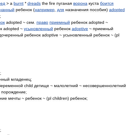
ред
>
a
burnt
*
dreads
the
fire
пуганая
ворона
куста
боится
нанный
ребенок
(
например
,
для
назначения
пособия
)
adopted
;
нок
adopted
~
сем
.
право
приемный
ребенок
adopted
~
к
adopted
~
усыновленный
ребенок
adoptive
~
приемный
дочеренный
ребенок
adoptive
~
усыновленный
ребенок
~ (
pl
;
нный
младенец
;
беременной
child
детище
~
малолетний
~
несовершеннолетний
~
порождение
;
ние
мечты
~
ребенок
~ (
pl
children
)
ребенок
;
;