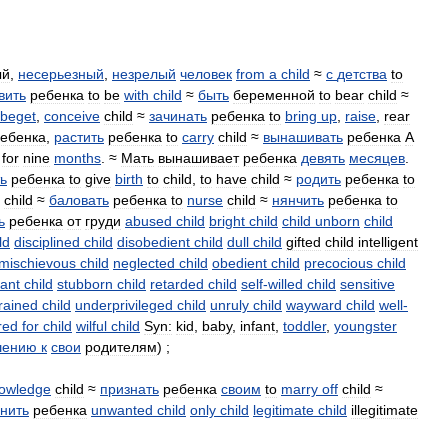
ый
,
несерьезный
,
незрелый
человек
from
a
child
≈
с
детства
to
вить
ребенка
to
be
with
child
≈
быть
беременной
to
bear
child
≈
beget
,
conceive
child
≈
зачинать
ребенка
to
bring
up
,
raise
,
rear
ебенка
,
растить
ребенка
to
carry
child
≈
вынашивать
ребенка
A
for
nine
months
. ≈
Мать
вынашивает
ребенка
девять
месяцев
.
ь
ребенка
to
give
birth
to
child
,
to
have
child
≈
родить
ребенка
to
child
≈
баловать
ребенка
to
nurse
child
≈
нянчить
ребенка
to
ь
ребенка
от
груди
abused
child
bright
child
child
unborn
child
ld
disciplined
child
disobedient
child
dull
child
gifted
child
intelligent
mischievous
child
neglected
child
obedient
child
precocious
child
rant
child
stubborn
child
retarded
child
self
-
willed
child
sensitive
trained
child
underprivileged
child
unruly
child
wayward
child
well
-
red
for
child
wilful
child
Syn:
kid
,
baby
,
infant
,
toddler
,
youngster
шению
к
свои
родителям
) ;
owledge
child
≈
признать
ребенка
своим
to
marry
off
child
≈
нить
ребенка
unwanted
child
only
child
legitimate
child
illegitimate