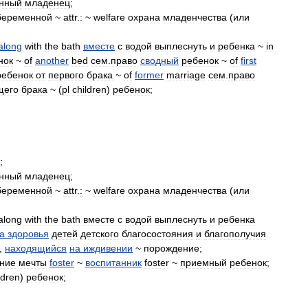
нный
младенец
;
беременной
~
attr
.
:
~
welfare
охрана
младенчества
(
или
along
with
the
bath
вместе
с
водой
выплеснуть
и
ребенка
~
in
нок
~
of
another
bed
сем
.
право
сводный
ребенок
~
of
first
ребенок
от
первого
брака
~
of
former
marriage
сем
.
право
щего
брака
~ (
pl
children
)
ребенок
;
;
нный
младенец
;
беременной
~
attr
.
:
~
welfare
охрана
младенчества
(
или
along
with
the
bath
вместе
с
водой
выплеснуть
и
ребенка
а
здоровья
детей
детского
благосостояния
и
благополучия
,
находящийся
на
иждивении
~
порождение
;
ние
мечты
foster
~
воспитанник
foster
~
приемный
ребенок
;
ldren
)
ребенок
;