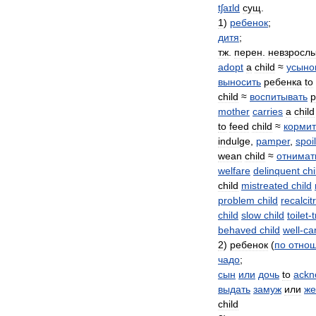
tʃaɪld
сущ
.
1
)
ребенок
;
дитя
;
тж
.
перен
.
невзросл
adopt
a
child
≈
усыно
выносить
ребенка
to
child
≈
воспитывать
р
mother
carries
a
child
to
feed
child
≈
кормит
indulge
,
pamper
,
spoil
wean
child
≈
отнимат
welfare
delinquent
chi
child
mistreated
child
problem
child
recalcit
child
slow
child
toilet
-
behaved
child
well
-
ca
2
)
ребенок
(
по
отно
чадо
;
сын
или
дочь
to
ackn
выдать
замуж
или
же
child