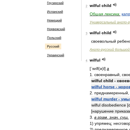
Грузинский
wilful
child
2
Испанский
Общая
лексика:
кап
Немецкий
Универсальный
англо
-
р
Норвежский
wilful
child
3
Польский
своевольный
ребен
Русский
Англо
-
русский
большой
Украинский
wilful
4
[
ʹwılf
(
ə
)
l
]
a
1
.
своенравный
,
сво
wilful
child
-
своев
wilful
horse
-
норо
2
.
преднамеренный
,
wilful
murder
-
умы
wilful
disobedience
[
[
нарушение
приказа
3
.
в
грам
.
знач
.
сущ
.
1
)
упрямец
;
несгово
2
)
преднамеренное