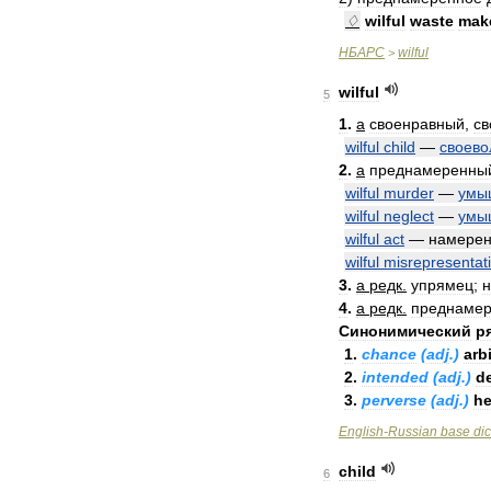
♢
wilful
waste
mak
НБАРС
wilful
>
wilful
5
1
.
a
своенравный
,
св
wilful
child
—
своево
2
.
a
преднамеренны
wilful
murder
—
умы
wilful
neglect
—
умы
wilful
act
—
намере
wilful
misrepresentat
3
.
a
редк
.
упрямец
;
н
4
.
a
редк
.
преднаме
Синонимический
р
1
.
chance
(
adj
.)
arb
2
.
intended
(
adj
.)
de
3
.
perverse
(
adj
.)
he
English
-
Russian
base
dic
child
6