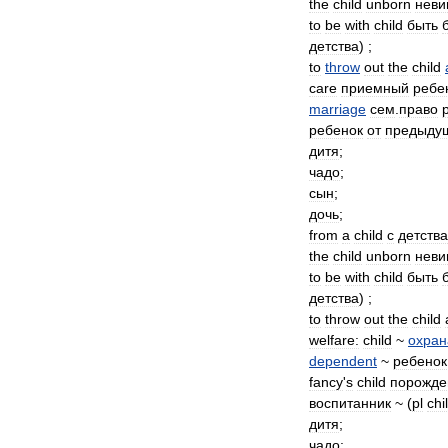
the
child
unborn
неви
to
be
with
child
быть
детства
) ;
to
throw
out
the
child
care
приемный
ребе
marriage
сем
.
право
ребенок
от
предыду
дитя
;
чадо
;
сын
;
дочь
;
from
a
child
с
детства
the
child
unborn
неви
to
be
with
child
быть
детства
) ;
to
throw
out
the
child
welfare:
child
~
охран
dependent
~
ребенок
fancy
'
s
child
порожде
воспитанник
~ (
pl
chi
дитя
;
чадо
;