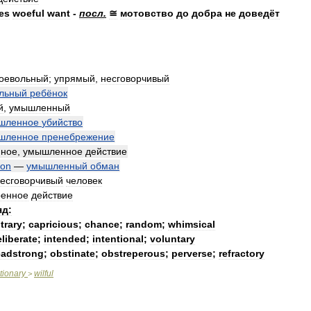
es
woeful
want
-
посл
.
≅
мотовство
до
добра
не
доведёт
оевольный
;
упрямый
,
несговорчивый
льный
ребёнок
й
,
умышленный
шленное
убийство
шленное
пренебрежение
нное
,
умышленное
действие
ion
—
умышленный
обман
есговорчивый
человек
ренное
действие
яд:
itrary
;
capricious
;
chance
;
random
;
whimsical
liberate
;
intended
;
intentional
;
voluntary
adstrong
;
obstinate
;
obstreperous
;
perverse
;
refractory
tionary
wilful
>