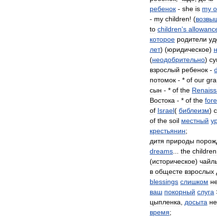
ребенок
-
she
is
my
-
my
children
! (
возвы
to
children
'
s
allowanc
которое
родители
уд
лет
) (
юридическое
)
(
неодобрительно
)
с
взрослый
ребенок
-
потомок
- *
of
our
gr
сын
- *
of
the
Renais
Востока
- *
of
the
fore
of
Israel
(
библеизм
)
of
the
soil
местный
у
крестьянин
;
дитя
природы
порож
dreams
...
the
children
(
историческое
)
чайл
в
общесте
взрослых
blessings
слишком
н
ваш
покорный
слуга
цыпленка
,
досыта
не
время
;