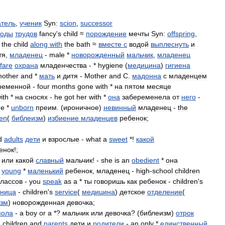
атель
,
ученик
Syn:
scion
,
successor
лоды
трудов
fancy
'
s
child
≈
порождение
мечты
Syn:
offspring
,
the
child
along
with
the
bath
≈
вместе
с
водой
выплеснуть
и
тя
,
младенец
-
male
*
новорожденный
мальчик
,
младенец
fare
охрана
младенчества
- *
hygiene
(
медицина
)
гигиена
other
and
*
мать
и
дитя
-
Mother
and
C
.
мадонна
с
младенцем
ременной
-
four
months
gone
with
*
на
пятом
месяце
ith
*
на
сносях
-
he
got
her
with
*
она
забеременела
от
него
-
he
*
unborn
преим
. (
ироничное
)
невинный
младенец
-
the
ren
(
библеизм
)
избиение
младенцев
ребенок
;
d
adults
дети
и
взрослые
-
what
a
sweet
*!
какой
енок
!;
или
какой
славный
мальчик
! -
she
is
an
obedient
*
она
-
young
*
маленький
ребенок
,
младенец
-
high
-
school
children
классов
-
you
speak
as
a
*
ты
говоришь
как
ребенок
-
сhildren
'
s
ьница
-
сhildren
'
s
service
(
медицина
)
детское
отделение
(
изм
)
новорожденная
девочка
;
пола
-
a
boy
or
a
*?
мальчик
или
девочка
? (
библеизм
)
отрок
-
сhildren
and
parents
дети
и
родители
-
an
only
*
единственный