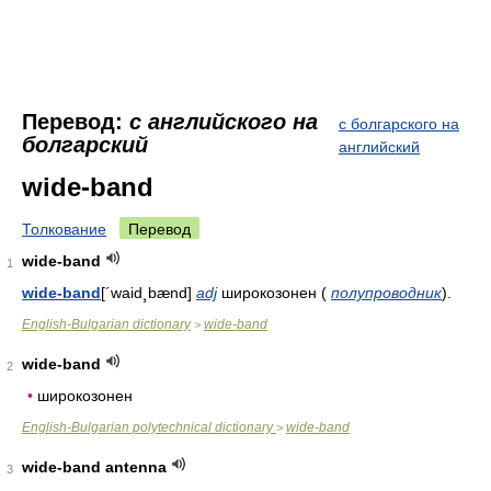
Перевод:
с английского на
с болгарского на
болгарский
английский
wide-band
Толкование
Перевод
wide-band
1
wide-band
[´waid¸bænd]
adj
широкозонен
(
полупроводник
).
English-Bulgarian dictionary
wide-band
>
wide-band
2
•
широкозонен
English-Bulgarian polytechnical dictionary
wide-band
>
wide-band antenna
3