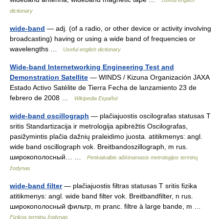
Useful english
dictionary
wide-band
— adj. (of a radio, or other device or activity involving
broadcasting) having or using a wide band of frequencies or
wavelengths …
Useful english dictionary
Wide-band Internetworking Engineering Test and
Demonstration Satellite
— WINDS / Kizuna Organización JAXA
Estado Activo Satélite de Tierra Fecha de lanzamiento 23 de
febrero de 2008 …
Wikipedia Español
wide-band oscillograph
— plačiajuostis oscilografas statusas T
sritis Standartizacija ir metrologija apibrėžtis Oscilografas,
pasižymintis plačia dažnių praleidimo juosta. atitikmenys: angl.
wide band oscillograph vok. Breitbandoszillograph, m rus.
широкополосный… …
Penkiakalbis aiškinamasis metrologijos terminų
žodynas
wide-band filter
— plačiajuostis filtras statusas T sritis fizika
atitikmenys: angl. wide band filter vok. Breitbandfilter, n rus.
широкополосный фильтр, m pranc. filtre à large bande, m …
Fizikos terminų žodynas