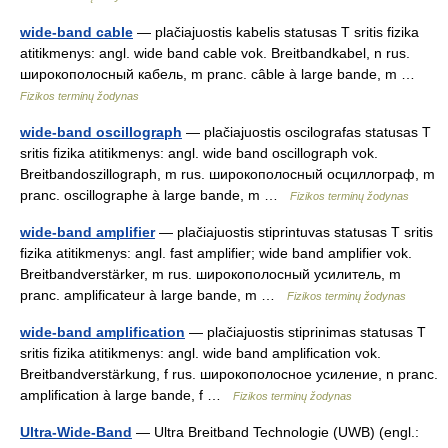
wide-band cable
— plačiajuostis kabelis statusas T sritis fizika
atitikmenys: angl. wide band cable vok. Breitbandkabel, n rus.
широкополосный кабель, m pranc. câble à large bande, m …
Fizikos terminų žodynas
wide-band oscillograph
— plačiajuostis oscilografas statusas T
sritis fizika atitikmenys: angl. wide band oscillograph vok.
Breitbandoszillograph, m rus. широкополосный осциллограф, m
pranc. oscillographe à large bande, m …
Fizikos terminų žodynas
wide-band amplifier
— plačiajuostis stiprintuvas statusas T sritis
fizika atitikmenys: angl. fast amplifier; wide band amplifier vok.
Breitbandverstärker, m rus. широкополосный усилитель, m
pranc. amplificateur à large bande, m …
Fizikos terminų žodynas
wide-band amplification
— plačiajuostis stiprinimas statusas T
sritis fizika atitikmenys: angl. wide band amplification vok.
Breitbandverstärkung, f rus. широкополосное усиление, n pranc.
amplification à large bande, f …
Fizikos terminų žodynas
Ultra-Wide-Band
— Ultra Breitband Technologie (UWB) (engl.: