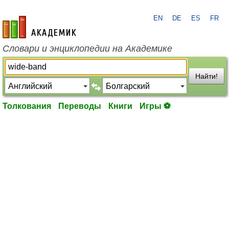
EN
DE
ES
FR
academic.ru
Словари и энциклопедии на Академике
Найти!
Толкования
Переводы
Книги
Игры ⚽