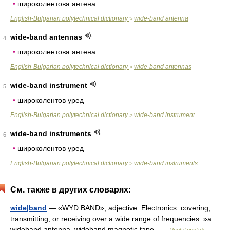
•
широколентова антена
English-Bulgarian polytechnical dictionary
wide-band antenna
>
wide-band antennas
4
•
широколентова антена
English-Bulgarian polytechnical dictionary
wide-band antennas
>
wide-band instrument
5
•
широколентов уред
English-Bulgarian polytechnical dictionary
wide-band instrument
>
wide-band instruments
6
•
широколентов уред
English-Bulgarian polytechnical dictionary
wide-band instruments
>
См. также в других словарях:
wide|band
— «WYD BAND», adjective. Electronics. covering,
transmitting, or receiving over a wide range of frequencies: »a
wideband antenna, wideband magnetic tape …