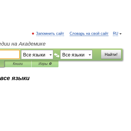
Запомнить сайт
Словарь на свой сайт
RU
едии на Академике
Найти!
Книги
Игры ⚽
 все языки