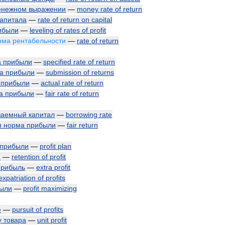
енежном
выражении
—
money
rate
of
return
капитала
—
rate
of
return
on
capital
ибыли
—
leveling
of
rates
of
profit
рма
рентабельности
—
rate
of
return
а
прибыли
—
specified
rate
of
return
а
прибыли
—
submission
of
returns
прибыли
—
actual
rate
of
return
а
прибыли
—
fair
rate
of
return
заемный
капитал
—
borrowing
rate
я
норма
прибыли
—
fair
return
прибыли
—
profit
plan
и
—
retention
of
profit
прибыль
—
extra
profit
expatriation
of
profits
ыли
—
profit
maximizing
ю
—
pursuit
of
profits
у
товара
—
unit
profit