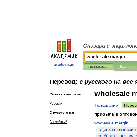
Словари и энциклоп
academic.ru
Толкования
Переводы
Перевод:
с русского на все
wholesale m
Со всех языков на:
Русский
Толкование
Перев
С русского на:
прибыль
в
оптово
1
Английский
wholesale
margin
наценка
в
оптовой
надбавка
в
розничн