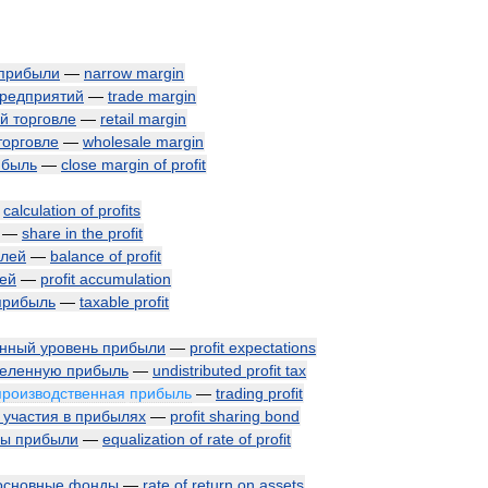
прибыли
—
narrow
margin
редприятий
—
trade
margin
ой
торговле
—
retail
margin
торговле
—
wholesale
margin
ибыль
—
close
margin
of
profit
—
calculation
of
profits
—
share
in
the
profit
лей
—
balance
of
profit
ей
—
profit
accumulation
прибыль
—
taxable
profit
енный
уровень
прибыли
—
profit
expectations
деленную
прибыль
—
undistributed
profit
tax
производственная
прибыль
—
trading
profit
участия
в
прибылях
—
profit
sharing
bond
мы
прибыли
—
equalization
of
rate
of
profit
основные
фонды
—
rate
of
return
on
assets