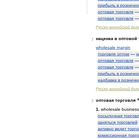
прибыль
в
розничн
оптовая
торговля
оптовая
торговля
Русско
-
английский
бол
наценка
в
оптовой
2
wholesale
margin
торговля
оптом
—
w
оптовая
торговля
оптовая
торговля
прибыль
в
розничн
надбавка
в
розничн
Русско
-
английский
бол
оптовая
торговля
3
1
.
wholesale
business
посылочная
торгов
заняться
торговлей
активно
ведет
торг
комиссионная
торг