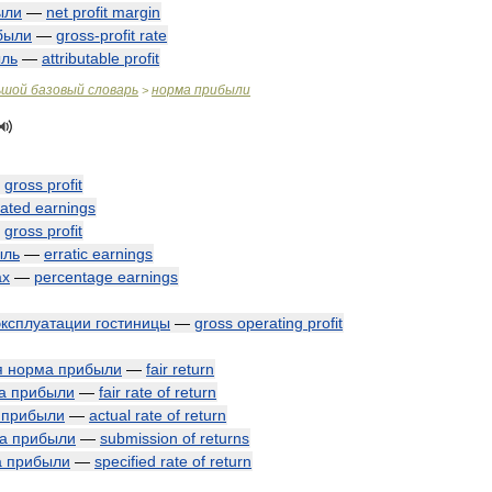
ыли
—
net
profit
margin
были
—
gross
-
profit
rate
ль
—
attributable
profit
ьшой
базовый
словарь
норма
прибыли
>
—
gross
profit
ated
earnings
—
gross
profit
ыль
—
erratic
earnings
ах
—
percentage
earnings
эксплуатации
гостиницы
—
gross
operating
profit
я
норма
прибыли
—
fair
return
а
прибыли
—
fair
rate
of
return
прибыли
—
actual
rate
of
return
а
прибыли
—
submission
of
returns
а
прибыли
—
specified
rate
of
return