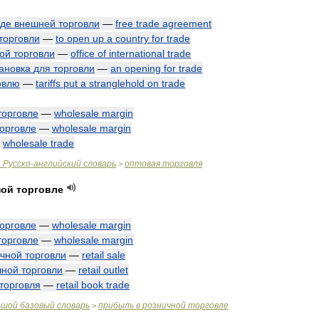
оде
внешней
торговли
—
free
trade
agreement
торговли
—
to
open
up
a
country
for
trade
ой
торговли
—
office
of
international
trade
ановка
для
торговли
—
an
opening
for
trade
овлю
—
tariffs
put
a
stranglehold
on
trade
торговле
—
wholesale
margin
торговле
—
wholesale
margin
—
wholesale
trade
.
Русско
-
английский
словарь
оптовая
торговля
>
ной
торговле
торговле
—
wholesale
margin
торговле
—
wholesale
margin
ичной
торговли
—
retail
sale
чной
торговли
—
retail
outlet
торговля
—
retail
book
trade
ьшой
базовый
словарь
прибыль
в
розничной
торговле
>