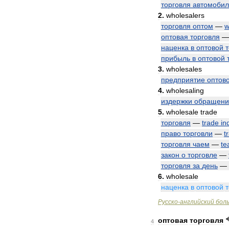
торговля
автомоби
2
.
wholesalers
торговля
оптом
—
w
оптовая
торговля
наценка
в
оптовой
прибыль
в
оптовой
3
.
wholesales
предприятие
оптов
4
.
wholesaling
издержки
обращени
5
.
wholesale
trade
торговля
—
trade
in
право
торговли
—
t
торговля
чаем
—
te
закон
о
торговле
—
торговля
за
день
—
6
.
wholesale
наценка
в
оптовой
Русско
-
английский
бол
оптовая
торговля
4