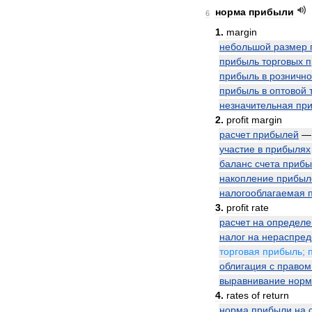
норма
прибыли
6
1
.
margin
небольшой
размер
прибыль
торговых
п
прибыль
в
розничн
прибыль
в
оптовой
незначительная
пр
2
.
profit
margin
расчет
прибылей
участие
в
прибылях
баланс
счета
прибы
накопление
прибыл
налогооблагаемая
3
.
profit
rate
расчет
на
определ
налог
на
нераспре
торговая
прибыль
;
облигация
с
правом
выравнивание
нор
4
.
rates
of
return
норма
прибыли
на