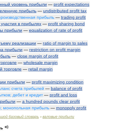
енный
уровень
прибыли
—
profit
expectations
деленную
прибыль
—
undistributed
profit
tax
производственная
прибыль
—
trading
profit
участия
в
прибылях
—
profit
sharing
bond
мы
прибыли
—
equalization
of
rate
of
profit
бъему
реализации
—
ratio
of
margin
to
sales
ра
прибыли
—
restriction
on
profit
margin
ибыль
—
close
margin
of
profit
торговле
—
wholesale
margin
ой
торговле
—
retail
margin
ции
прибыли
—
profit
maximizing
condition
аланс
счета
прибылей
—
balance
of
profit
ытков
;
дебет
и
кредит
—
profit
and
loss
прибыли
—
a
hundred
pounds
clear
profit
й
;
монопольная
прибыль
—
monopoly
profit
ьшой
базовый
словарь
валовые
прибыли
>
ль