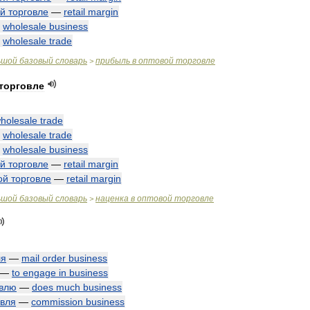
ой
торговле
—
retail
margin
—
wholesale
business
—
wholesale
trade
ьшой
базовый
словарь
прибыль
в
оптовой
торговле
>
торговле
holesale
trade
—
wholesale
trade
—
wholesale
business
ой
торговле
—
retail
margin
ой
торговле
—
retail
margin
ьшой
базовый
словарь
наценка
в
оптовой
торговле
>
ля
—
mail
order
business
—
to
engage
in
business
овлю
—
does
much
business
овля
—
commission
business