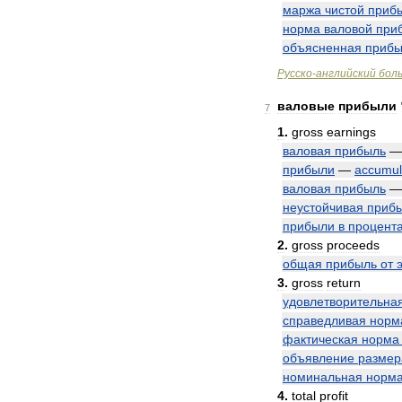
маржа
чистой
приб
норма
валовой
при
объясненная
прибы
Русско
-
английский
бол
валовые
прибыли
7
1
.
gross
earnings
валовая
прибыль
прибыли
—
accumul
валовая
прибыль
неустойчивая
приб
прибыли
в
процент
2
.
gross
proceeds
общая
прибыль
от
3
.
gross
return
удовлетворительна
справедливая
норм
фактическая
норма
объявление
размер
номинальная
норм
4
.
total
profit