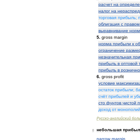
расчет
на
определ
налог
на
нераспре
торговая
прибыль
;
облигация
с
правом
выравнивание
нор
5
.
gross
margin
норма
прибыли
к
о
ограничение
разме
незначительная
пр
прибыль
в
оптовой
прибыль
в
розничн
6
.
gross
profit
условие
максимиза
остаток
прибыли
;
б
счёт
прибылей
и
уб
сто
фунтов
чистой
доход
от
монополи
Русско
-
английский
бол
небольшая
прибы
8
narrow
margin