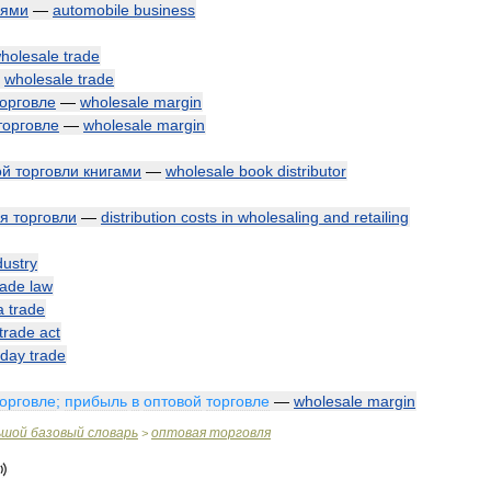
лями
—
automobile
business
holesale
trade
—
wholesale
trade
торговле
—
wholesale
margin
торговле
—
wholesale
margin
ой
торговли
книгами
—
wholesale
book
distributor
я
торговли
—
distribution
costs
in
wholesaling
and
retailing
dustry
rade
law
a
trade
trade
act
day
trade
торговле
;
прибыль
в
оптовой
торговле
—
wholesale
margin
ьшой
базовый
словарь
оптовая
торговля
>