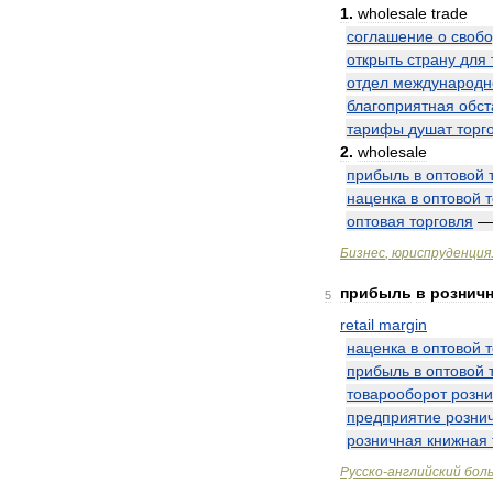
1
.
wholesale
trade
соглашение
о
своб
открыть
страну
для
отдел
международн
благоприятная
обст
тарифы
душат
торг
2
.
wholesale
прибыль
в
оптовой
наценка
в
оптовой
оптовая
торговля
Бизнес
,
юриспруденция
прибыль
в
рознич
5
retail
margin
наценка
в
оптовой
прибыль
в
оптовой
товарооборот
розн
предприятие
розни
розничная
книжная
Русско
-
английский
бол