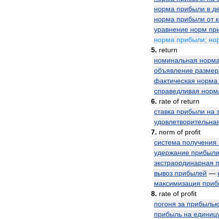
норма
прибыли
в
д
норма
прибыли
от
уравнение
норм
пр
норма
прибыли
;
но
5
.
return
номинальная
норм
объявление
размер
фактическая
норма
справедливая
норм
6
.
rate
of
return
ставка
прибыли
на
удовлетворительна
7
.
norm
of
profit
система
получения
удержание
прибыл
экстраординарная
вывоз
прибылей
—
максимизация
приб
8
.
rate
of
profit
погоня
за
прибыль
прибыль
на
единиц