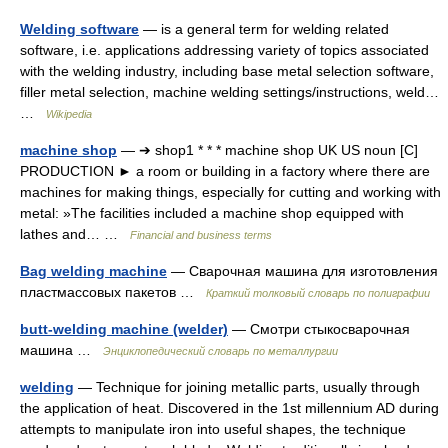
Welding software
— is a general term for welding related
software, i.e. applications addressing variety of topics associated
with the welding industry, including base metal selection software,
filler metal selection, machine welding settings/instructions, weld…
…
Wikipedia
machine shop
— ➔ shop1 * * * machine shop UK US noun [C]
PRODUCTION ► a room or building in a factory where there are
machines for making things, especially for cutting and working with
metal: »The facilities included a machine shop equipped with
lathes and… …
Financial and business terms
Bag welding machine
— Сварочная машина для изготовления
пластмассовых пакетов …
Краткий толковый словарь по полиграфии
butt-welding machine (welder)
— Смотри стыкосварочная
машина …
Энциклопедический словарь по металлургии
welding
— Technique for joining metallic parts, usually through
the application of heat. Discovered in the 1st millennium AD during
attempts to manipulate iron into useful shapes, the technique