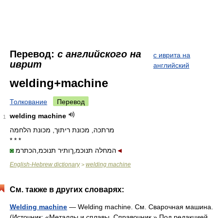
Перевод:
с английского на
с иврита на
иврит
английский
welding+machine
Толкование
Перевод
welding machine
1
מרתכה, מכונת ריתוך, מכונת הלחמה
* * *
◙
המחלה תנוכמ,ךותיר תנוכמ,הכתרמ
◄
English-Hebrew dictionary
welding machine
>
См. также в других словарях:
Welding machine
— Welding machine. См. Сварочная машина.
(Источник: «Металлы и сплавы. Справочник.» Под редакцией