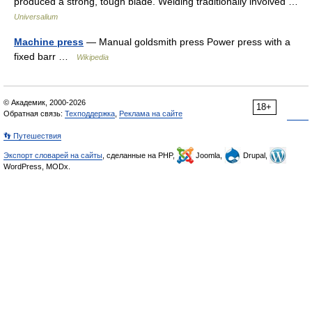
produced a strong, tough blade. Welding traditionally involved …
Universalium
Machine press
— Manual goldsmith press Power press with a
fixed barr …
Wikipedia
© Академик, 2000-2026
18+
Обратная связь:
Техподдержка
,
Реклама на сайте
👣 Путешествия
Экспорт словарей на сайты
, сделанные на PHP,
Joomla,
Drupal,
WordPress, MODx.