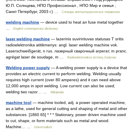
Ю.П. Солнцева; НПО Профессионал , НПО Мир и семья ;
Санкт Петербург, 2003 г.) …
Словарь металлургических терминов
welding machine
— device used to heat an fuse metal together
…
English contemporary dictionary
laser welding machine
— lazerinis suvirintuvas statusas T sritis
radioelektronika atitikmenys: angl. laser welding machine vok.
Laserschweißgerät, n rus. лазерный сварочный агрегат, m pranc.
agrégat laser de soudage, m …
Radioelektronikos terminų žodynas
Welding power supply
— A welding power supply is a device that
provides an electric current to perform welding. Welding usually
requires high current (over 80 amperes) and it can need above
12,000 amps in spot welding. Low current can also be used;
welding two razor… …
Wikipedia
machine tool
— machine tooled, adj. a power operated machine,
as a lathe, used for general cutting and shaping of metal and other
substances. [1860 65] * * * Stationary, power driven machine used
to cut, shape, or form materials such as metal and wood.
Machine… …
Universalium