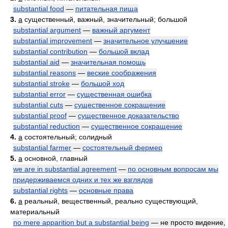
substantial food
—
питательная пища
3.
a
существенный, важный, значительный; большой
substantial argument
—
важный аргумент
substantial improvement
—
значительное улучшение
substantial contribution
—
большой вклад
substantial aid
—
значительная помощь
substantial reasons
—
веские соображения
substantial stroke
—
большой ход
substantial error
—
существенная ошибка
substantial cuts
—
существенное сокращение
substantial proof
—
существенное доказательство
substantial reduction
—
существенное сокращение
4.
a
состоятельный; солидный
substantial farmer
—
состоятельный фермер
5.
a
основной, главный
we are in substantial agreement
—
по основным вопросам мы
придерживаемся одних и тех же взглядов
substantial rights
—
основные права
6.
a
реальный, вещественный, реально существующий,
материальный
no mere apparition but a substantial being
— не просто видение,