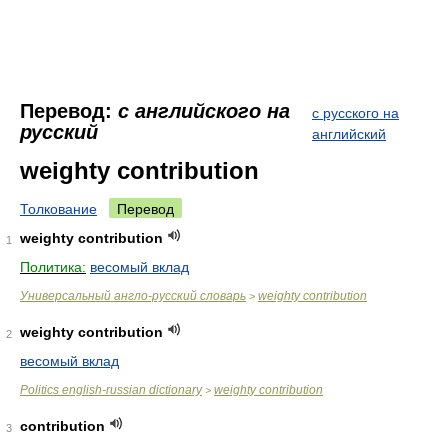
Перевод:
с английского на
с русского на
русский
английский
weighty contribution
Толкование
Перевод
weighty contribution
1
Политика:
весомый вклад
Универсальный англо-русский словарь
weighty contribution
>
weighty contribution
2
весомый вклад
Politics english-russian dictionary
weighty contribution
>
contribution
3