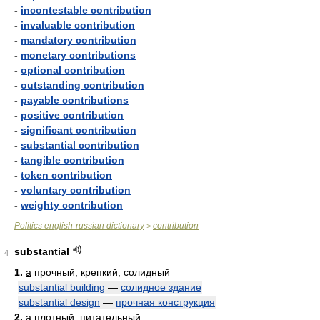
-
incontestable contribution
-
invaluable contribution
-
mandatory contribution
-
monetary contributions
-
optional contribution
-
outstanding contribution
-
payable contributions
-
positive contribution
-
significant contribution
-
substantial contribution
-
tangible contribution
-
token contribution
-
voluntary contribution
-
weighty contribution
Politics english-russian dictionary
contribution
>
substantial
4
1.
a
прочный, крепкий; солидный
substantial building
—
солидное здание
substantial design
—
прочная конструкция
2.
a
плотный, питательный