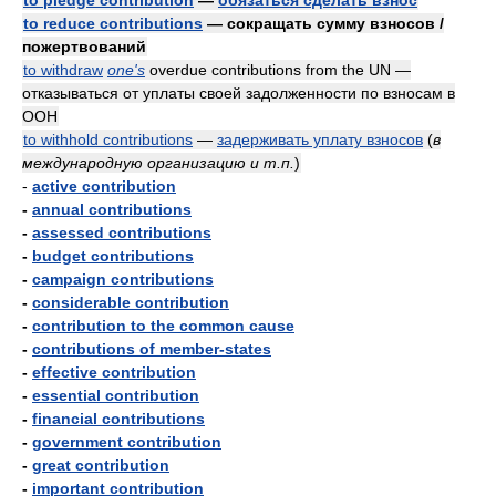
to pledge contribution
—
обязаться сделать взнос
to reduce contributions
— сокращать сумму взносов /
пожертвований
to withdraw
one's
overdue contributions from the UN —
отказываться от уплаты своей задолженности по взносам в
ООН
to withhold contributions
—
задерживать уплату взносов
(
в
международную организацию и т.п.
)
-
active contribution
-
annual contributions
-
assessed contributions
-
budget contributions
-
campaign contributions
-
considerable contribution
-
contribution to the common cause
-
contributions of member-states
-
effective contribution
-
essential contribution
-
financial contributions
-
government contribution
-
great contribution
-
important contribution