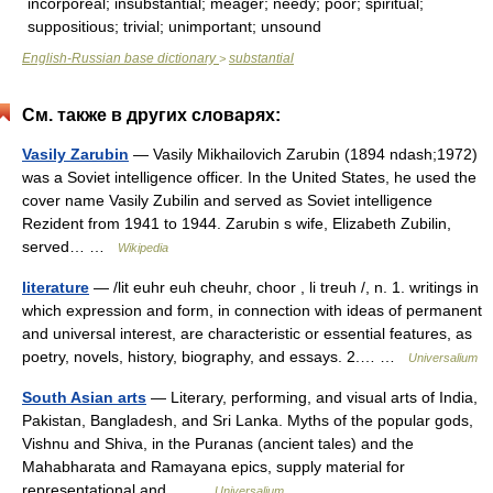
incorporeal; insubstantial; meager; needy; poor; spiritual;
suppositious; trivial; unimportant; unsound
English-Russian base dictionary
substantial
>
См. также в других словарях:
Vasily Zarubin
— Vasily Mikhailovich Zarubin (1894 ndash;1972)
was a Soviet intelligence officer. In the United States, he used the
cover name Vasily Zubilin and served as Soviet intelligence
Rezident from 1941 to 1944. Zarubin s wife, Elizabeth Zubilin,
served… …
Wikipedia
literature
— /lit euhr euh cheuhr, choor , li treuh /, n. 1. writings in
which expression and form, in connection with ideas of permanent
and universal interest, are characteristic or essential features, as
poetry, novels, history, biography, and essays. 2.… …
Universalium
South Asian arts
— Literary, performing, and visual arts of India,
Pakistan, Bangladesh, and Sri Lanka. Myths of the popular gods,
Vishnu and Shiva, in the Puranas (ancient tales) and the
Mahabharata and Ramayana epics, supply material for
representational and… …
Universalium