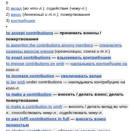
n
1)
вклад
(
во что-л.
)
; содействие
(
чему-л.
)
2)
взнос
(
денежный и т.п.
)
; пожертвования
3)
контрибуция
•
to accept contributions
— принимать взносы /
пожертвования
to apportion the contributions among members
—
определять
размеры взносов членов
(
организации, союза и т.п.
)
to exact contributions
—
взыскивать контрибуцию
to impose contributions on
smb
—
накладывать контрибуцию на
кого-л.
to increase contribution
—
увеличивать вклад
to lay
smb
under contributions — накладывать контрибуцию на
кого-л.
to make a contribution
— вносить / делать взнос; делать
пожертвование
to make a contribution to
smth
— вносить / делать вклад во
что-
л.
; способствовать
чему-л.
; содействовать
чему-л.
to pay (off) contributions in full
—
вносить взнос
полностью