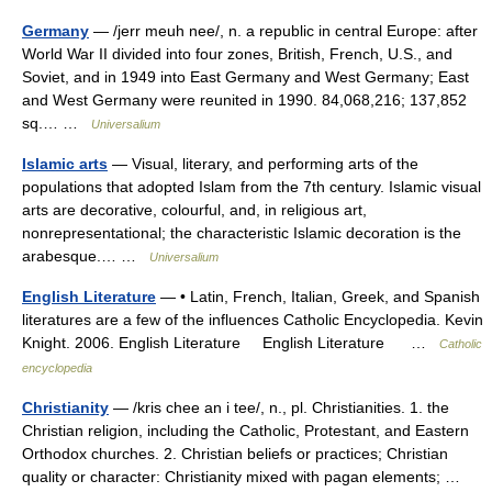
Germany
— /jerr meuh nee/, n. a republic in central Europe: after
World War II divided into four zones, British, French, U.S., and
Soviet, and in 1949 into East Germany and West Germany; East
and West Germany were reunited in 1990. 84,068,216; 137,852
sq.… …
Universalium
Islamic arts
— Visual, literary, and performing arts of the
populations that adopted Islam from the 7th century. Islamic visual
arts are decorative, colourful, and, in religious art,
nonrepresentational; the characteristic Islamic decoration is the
arabesque.… …
Universalium
English Literature
— • Latin, French, Italian, Greek, and Spanish
literatures are a few of the influences Catholic Encyclopedia. Kevin
Knight. 2006. English Literature English Literature …
Catholic
encyclopedia
Christianity
— /kris chee an i tee/, n., pl. Christianities. 1. the
Christian religion, including the Catholic, Protestant, and Eastern
Orthodox churches. 2. Christian beliefs or practices; Christian
quality or character: Christianity mixed with pagan elements; …