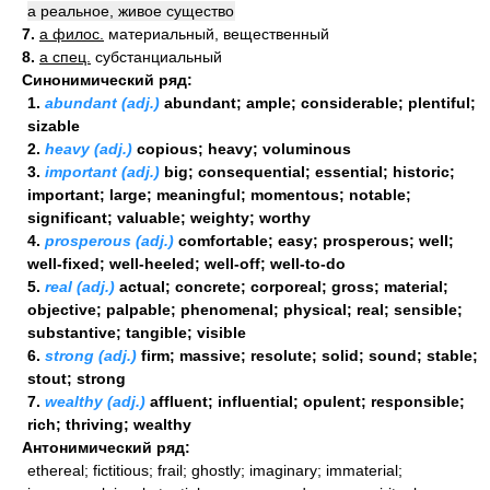
а реальное, живое существо
7.
a филос.
материальный, вещественный
8.
a спец.
субстанциальный
Синонимический ряд:
1.
abundant (adj.)
abundant; ample; considerable; plentiful;
sizable
2.
heavy (adj.)
copious; heavy; voluminous
3.
important (adj.)
big; consequential; essential; historic;
important; large; meaningful; momentous; notable;
significant; valuable; weighty; worthy
4.
prosperous (adj.)
comfortable; easy; prosperous; well;
well-fixed; well-heeled; well-off; well-to-do
5.
real (adj.)
actual; concrete; corporeal; gross; material;
objective; palpable; phenomenal; physical; real; sensible;
substantive; tangible; visible
6.
strong (adj.)
firm; massive; resolute; solid; sound; stable;
stout; strong
7.
wealthy (adj.)
affluent; influential; opulent; responsible;
rich; thriving; wealthy
Антонимический ряд:
ethereal; fictitious; frail; ghostly; imaginary; immaterial;