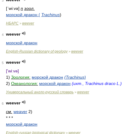
3
[ʹwi:və]
n
зоол.
морской дракон (
Trachinus
)
НБАРС
weever
>
weever
4
морской дракон
English-Russian dictionary of geology
weever
>
weever
5
['wiːvə]
1)
Зоология:
морской дракон
(Trachinus)
2)
Океанология:
морской дракон
(ихт., Trachinus draco L.)
Универсальный англо-русский словарь
weever
>
weever
6
см.
weaver
2)
* * *
морской дракон
English-russian biological dictionary
weever
>