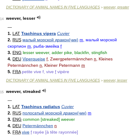
DICTIONARY OF ANIMAL NAMES IN FIVE LANGUAGES
weever, greater
>
weever, lesser
14
—
1.
LAT
Trachinus vipera
Cuvier
2.
RUS
малый морской дракон(чик)
m
, малый морской
скорпион
m
, рыба-змейка
f
3.
ENG
lesser weever, adder pike, blackfin, stingfish
4.
DEU
Viperqueise
f
, Zwergpetermännchen
n
, Kleines
Petermännchen
n
, Kleiner Petermann
m
5.
FRA
petite vive f, vive
f
vipère
DICTIONARY OF ANIMAL NAMES IN FIVE LANGUAGES
weever, lesser
>
weever, streaked
15
—
1.
LAT
Trachinus radiatus
Cuvier
2.
RUS
полосатый морской дракон(чик)
m
3.
ENG
common [streaked] weever
4.
DEU
Petermännchen
n
5.
FRA
vive
f
rayée [à tête rayonnée]