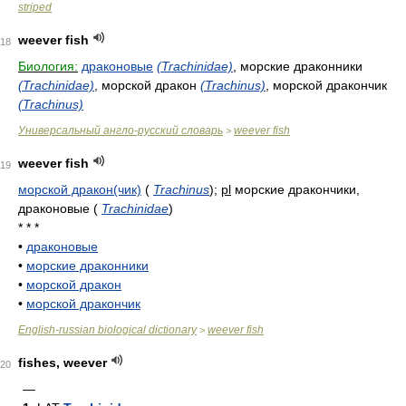
striped
weever fish
18
Биология:
драконовые
(Trachinidae)
, морские драконники
(Trachinidae)
, морской дракон
(Trachinus)
, морской дракончик
(Trachinus)
Универсальный англо-русский словарь
weever fish
>
weever fish
19
морской дракон(чик)
(
Trachinus
)
;
pl
морские дракончики,
драконовые
(
Trachinidae
)
* * *
•
драконовые
•
морские драконники
•
морской дракон
•
морской дракончик
English-russian biological dictionary
weever fish
>
fishes, weever
20
—