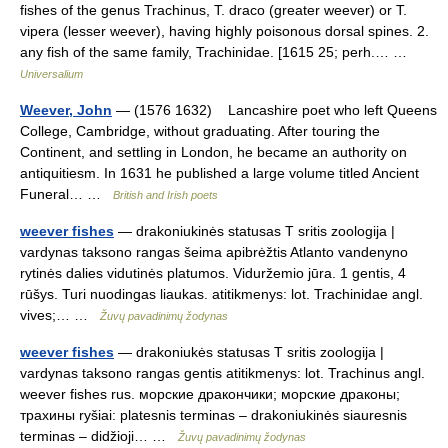
fishes of the genus Trachinus, T. draco (greater weever) or T.
vipera (lesser weever), having highly poisonous dorsal spines. 2.
any fish of the same family, Trachinidae. [1615 25; perh.… …
Universalium
Weever, John
— (1576 1632) Lancashire poet who left Queens
College, Cambridge, without graduating. After touring the
Continent, and settling in London, he became an authority on
antiquitiesm. In 1631 he published a large volume titled Ancient
Funeral… …
British and Irish poets
weever fishes
— drakoniukinės statusas T sritis zoologija |
vardynas taksono rangas šeima apibrėžtis Atlanto vandenyno
rytinės dalies vidutinės platumos. Viduržemio jūra. 1 gentis, 4
rūšys. Turi nuodingas liaukas. atitikmenys: lot. Trachinidae angl.
vives;… …
Žuvų pavadinimų žodynas
weever fishes
— drakoniukės statusas T sritis zoologija |
vardynas taksono rangas gentis atitikmenys: lot. Trachinus angl.
weever fishes rus. морские дракончики; морские драконы;
трахины ryšiai: platesnis terminas – drakoniukinės siauresnis
terminas – didžioji… …
Žuvų pavadinimų žodynas