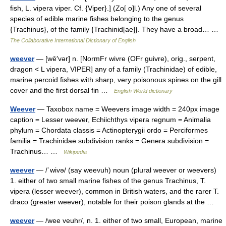
fish, L. vipera viper. Cf. {Viper}.] (Zo[ o]l.) Any one of several
species of edible marine fishes belonging to the genus
{Trachinus}, of the family {Trachinid[ae]}. They have a broad… …
The Collaborative International Dictionary of English
weever
— [wē′vər] n. [NormFr wivre (OFr guivre), orig., serpent,
dragon < L vipera, VIPER] any of a family (Trachinidae) of edible,
marine percoid fishes with sharp, very poisonous spines on the gill
cover and the first dorsal fin …
English World dictionary
Weever
— Taxobox name = Weevers image width = 240px image
caption = Lesser weever, Echiichthys vipera regnum = Animalia
phylum = Chordata classis = Actinopterygii ordo = Perciformes
familia = Trachinidae subdivision ranks = Genera subdivision =
Trachinus… …
Wikipedia
weever
— /ˈwivə/ (say weevuh) noun (plural weever or weevers)
1. either of two small marine fishes of the genus Trachinus, T.
vipera (lesser weever), common in British waters, and the rarer T.
draco (greater weever), notable for their poison glands at the …
weever
— /wee veuhr/, n. 1. either of two small, European, marine