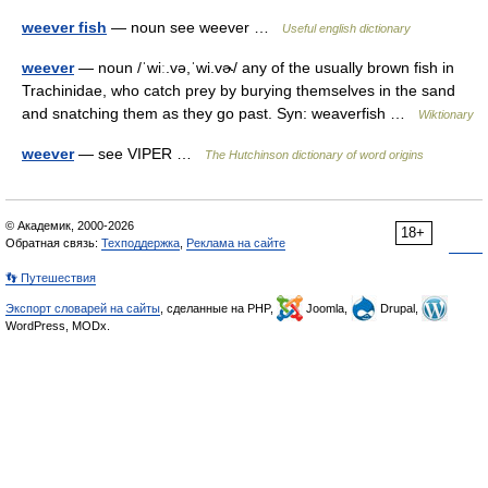
weever fish
— noun see weever …
Useful english dictionary
weever
— noun /ˈwiː.və,ˈwi.vɚ/ any of the usually brown fish in
Trachinidae, who catch prey by burying themselves in the sand
and snatching them as they go past. Syn: weaverfish …
Wiktionary
weever
— see VIPER …
The Hutchinson dictionary of word origins
© Академик, 2000-2026
18+
Обратная связь:
Техподдержка
,
Реклама на сайте
👣 Путешествия
Экспорт словарей на сайты
, сделанные на PHP,
Joomla,
Drupal,
WordPress, MODx.