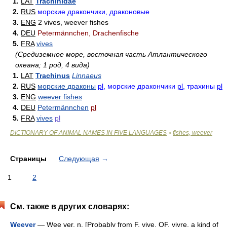
1.
LAT
Trachinidae
2.
RUS
морские дракончики, драконовые
3.
ENG
2 vives, weever fishes
4.
DEU
Petermännchen, Drachenfische
5.
FRA
vives
(Средиземное море, восточная часть Атлантического
океана; 1 род, 4 вида)
1.
LAT
Trachinus
Linnaeus
2.
RUS
морские драконы
pl
, морские дракончики
pl
, трахины
pl
3.
ENG
weever fishes
4.
DEU
Petermännchen
pl
5.
FRA
vives
pl
DICTIONARY OF ANIMAL NAMES IN FIVE LANGUAGES
fishes, weever
>
Страницы
Следующая
→
1
2
См. также в других словарях:
Weever
— Wee ver, n. [Probably from F. vive, OF. vivre, a kind of