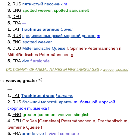
2.
RUS
пятнистый песочник
m
3.
ENG
spotted weever, spotted sandsmelt
4.
DEU
—
5.
FRA
—
1.
LAT
Trachinus araneus
Cuvier
2.
RUS
средиземноморский морской дракон
m
3.
ENG
spotted weever
4.
DEU
Mittelländische Queise
f
, Spinnen-Petermännchen
n
,
Mittelländisches Petermännchen
n
5.
FRA
vive
f
araignée
DICTIONARY OF ANIMAL NAMES IN FIVE LANGUAGES
weever, spotted
>
weever, greater
13
—
1.
LAT
Trachinus draco
Linnaeus
2.
RUS
большой морской дракон
m
, большой морской
скорпион
m
, змейка
f
3.
ENG
greater [common] weever, stingfish
4.
DEU
Großes [Gemeines] Petermännchen
n
, Drachenfisch
m
,
Gemeine Queise
f
5.
FRA
grande vive
f
, vive
f
commune