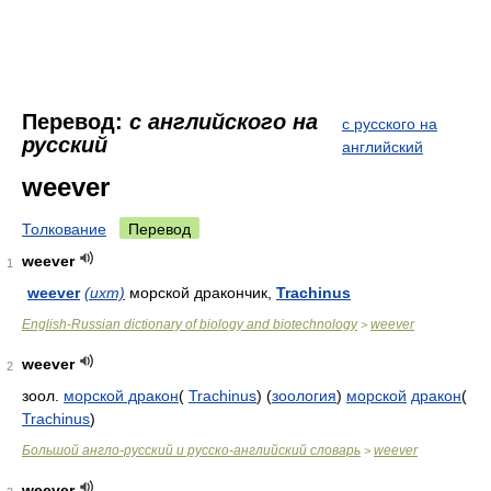
Перевод:
с английского на
с русского на
русский
английский
weever
Толкование
Перевод
weever
1
weever
(ихт)
морской дракончик,
Trachinus
English-Russian dictionary of biology and biotechnology
weever
>
weever
2
зоол.
морской дракон
(
Trachinus
) (
зоология
)
морской
дракон
(
Trachinus
)
Большой англо-русский и русско-английский словарь
weever
>
weever