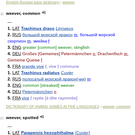
English-Russian base dictionary
weever
>
weever, common
11
—
1.
LAT
Trachinus draco
Linnaeus
2.
RUS
большой морской дракон
m
, большой морской
скорпион
m
, змейка
f
3.
ENG
greater [common] weever, stingfish
4.
DEU
Großes [Gemeines] Petermännchen
n
, Drachenfisch
m
,
Gemeine Queise
f
5.
FRA
grande vive
f
, vive
f
commune
1.
LAT
Trachinus radiatus
Cuvier
2.
RUS
полосатый морской дракон(чик)
m
3.
ENG
common [streaked] weever
4.
DEU
Petermännchen
n
5.
FRA
vive
f
rayée [à tête rayonnée]
DICTIONARY OF ANIMAL NAMES IN FIVE LANGUAGES
weever, common
>
weever, spotted
12
—
1.
LAT
Parapercis hexophthalma
(Cuvier)