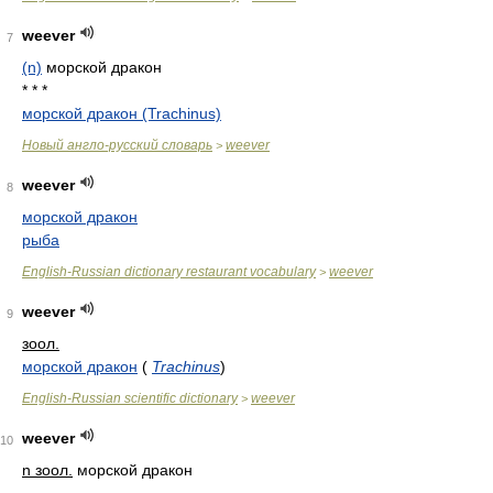
weever
7
(n)
морской дракон
* * *
морской дракон (Trachinus)
Новый англо-русский словарь
weever
>
weever
8
морской дракон
рыба
English-Russian dictionary restaurant vocabulary
weever
>
weever
9
зоол.
морской дракон
(
Trachinus
)
English-Russian scientific dictionary
weever
>
weever
10
n зоол.
морской дракон