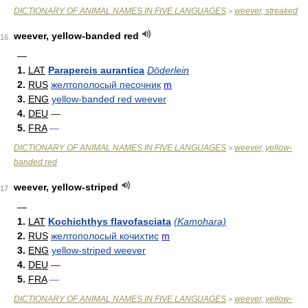
DICTIONARY OF ANIMAL NAMES IN FIVE LANGUAGES
weever, streaked
>
weever, yellow-banded red
16
—
1.
LAT
Parapercis aurantica
Döderlein
2.
RUS
желтополосый песочник
m
3.
ENG
yellow-banded red weever
4.
DEU
—
5.
FRA
—
DICTIONARY OF ANIMAL NAMES IN FIVE LANGUAGES
weever, yellow-
>
banded red
weever, yellow-striped
17
—
1.
LAT
Kochichthys flavofasciata
(Kamohara)
2.
RUS
желтополосый кочихтис
m
3.
ENG
yellow-striped weever
4.
DEU
—
5.
FRA
—
DICTIONARY OF ANIMAL NAMES IN FIVE LANGUAGES
weever, yellow-
>