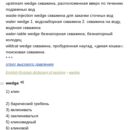
upstream wedge скважина, расположенная вверх по течению
подземных вод
waste-injection wedge скважина для закачки сточных вод
water wedge 1. водозаборная скважина 2. скважина на воду,
водяная скважина
water-table wedge безнапорная скважина; безнапорный
колодец
wildcat wedge скважина, пробуренная наугад, «дикая кошка»;
поисковая скважина
* * *
отрог высокого давления
English-Russian dictionary of geology
wedge
>
wedge
10
1) клин
2) барический гребень
3) вклинивать
4) заклиниваться
5) клиновидный
6) клиновой