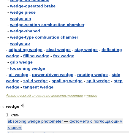
-
wedge-operated brake
-
wedge piece
-
wedge pin
-
wedge-section combustion chamber
-
wedge-shaped
-
wedge-type combustion chamber
-
wedge up
-
adjusting wedge
-
cleat wedge
-
stay wedge
-
deflecting
wedge
-
filling wedge
-
fox wedge
-
grip wedge
-
loosening wedge
-
oil wedge
-
power-driven wedge
-
rotating wedge
-
side
wedge
-
solid wedge
-
spalling wedge
-
split wedge
-
step
wedge
-
tangent wedge
Англо-русский словарь по машиностроению
wedge
>
wedge
13
1.
клин
absorbing wedge photometer
—
фотометр с поглощающим
клином