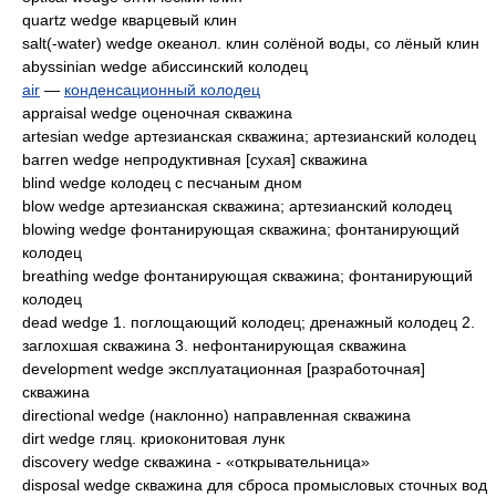
quartz wedge кварцевый клин
salt(-water) wedge океанол. клин солёной воды, со лёный клин
abyssinian wedge абиссинский колодец
air
—
конденсационный колодец
appraisal wedge оценочная скважина
artesian wedge артезианская скважина; артезианский колодец
barren wedge непродуктивная [сухая] скважина
blind wedge колодец с песчаным дном
blow wedge артезианская скважина; артезианский колодец
blowing wedge фонтанирующая скважина; фонтанирующий
колодец
breathing wedge фонтанирующая скважина; фонтанирующий
колодец
dead wedge 1. поглощающий колодец; дренажный колодец 2.
заглохшая скважина 3. нефонтанирующая скважина
development wedge эксплуатационная [разработочная]
скважина
directional wedge (наклонно) направленная скважина
dirt wedge гляц. криоконитовая лунк
discovery wedge скважина - «открывательница»
disposal wedge скважина для сброса промысловых сточных вод