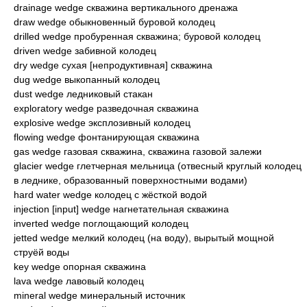
drainage wedge скважина вертикального дренажа
draw wedge обыкновенный буровой колодец
drilled wedge пробуренная скважина; буровой колодец
driven wedge забивной колодец
dry wedge сухая [непродуктивная] скважина
dug wedge выкопанный колодец
dust wedge ледниковый стакан
exploratory wedge разведочная скважина
explosive wedge эксплозивный колодец
flowing wedge фонтанирующая скважина
gas wedge газовая скважина, скважина газовой залежи
glacier wedge глетчерная мельница (отвесный круглый колодец
в леднике, образованный поверхностными водами)
hard water wedge колодец с жёсткой водой
injection [input] wedge нагнетательная скважина
inverted wedge поглощающий колодец
jetted wedge мелкий колодец (на воду), вырытый мощной
струёй воды
key wedge опорная скважина
lava wedge лавовый колодец
mineral wedge минеральный источник