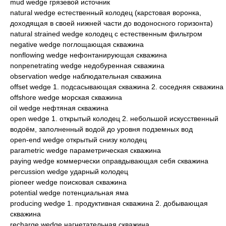
mud wedge грязевой источник
natural wedge естественный колодец (карстовая воронка,
доходящая в своей нижней части до водоносного горизонта)
natural strained wedge колодец с естественным фильтром
negative wedge поглощающая скважина
nonflowing wedge нефонтанирующая скважина
nonpenetrating wedge недобуренная скважина
observation wedge наблюдательная скважина
offset wedge 1. подсасывающая скважина 2. соседняя скважина
offshore wedge морская скважина
oil wedge нефтяная скважина
open wedge 1. открытый колодец 2. небольшой искусственный
водоём, заполненный водой до уровня подземных вод
open-end wedge открытый снизу колодец
parametric wedge параметрическая скважина
paying wedge коммерчески оправдывающая себя скважина
percussion wedge ударный колодец
pioneer wedge поисковая скважина
potential wedge потенциальная яма
producing wedge 1. продуктивная скважина 2. добывающая
скважина
recharge wedge нагнетательная скважина