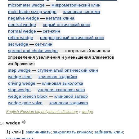
micrometer wedge
—
микрометрический клин
mold blade sizing wedge
—
клиновая система
negative wedge
—
негатив клина
neutral wedge
—
серый оптический клин
normal wedge
—
сет-клин
reflex wedge
—
непрозрачный оптический клин
set wedge
—
сет-клин
spread and choke wedge
— контрольный клин для
определения увеличения и уменьшения элементов
изображения
step wedge
—
ступенчатый оптический клин
wedge cleat
—
клиновая задрайка
driving wedge
—
клиновая выколотка
stop wedge
—
упорная клиновая чека
wedge breech block
—
клиновой затвор
wedge gate valve
—
клиновая задвижка
English-Russian big polytechnic dictionary
wedge
>
wedge
14
1)
клин ||
заклинивать
;
закреплять клином
;
забивать клин
;
подклинивать