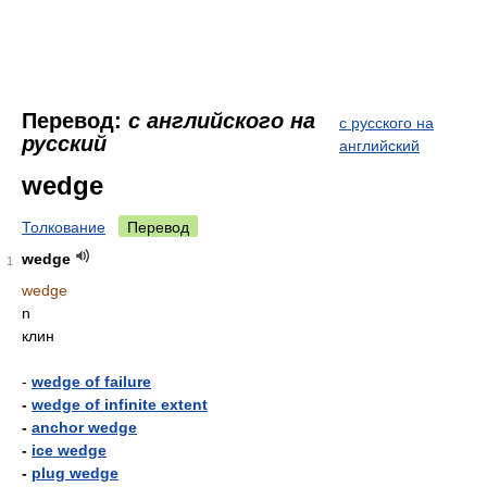
Перевод:
с английского на
с русского на
русский
английский
wedge
Толкование
Перевод
wedge
1
wedge
n
клин
-
wedge of failure
-
wedge of infinite extent
-
anchor wedge
-
ice wedge
-
plug wedge