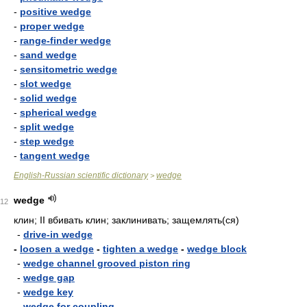
-
positive wedge
-
proper wedge
-
range-finder wedge
-
sand wedge
-
sensitometric wedge
-
slot wedge
-
solid wedge
-
spherical wedge
-
split wedge
-
step wedge
-
tangent wedge
English-Russian scientific dictionary
wedge
>
wedge
12
клин; II вбивать клин; заклинивать; защемлять(ся)
-
drive-in wedge
-
loosen a wedge
-
tighten a wedge
-
wedge block
-
wedge channel grooved piston ring
-
wedge gap
-
wedge key
-
wedge for coupling