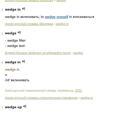
English-Russian aviation dictionary
wedge
>
wedge in
4
wedge in вклинивать; to
wedge
oneself
in втискиваться
Англо-русский словарь Мюллера
wedge in
>
wedge
5
- wedge filter
- wedge test
English-Russian dictionary of orthopedics horse
wedge
>
wedge in
6
wedge in
n
/vt/
вклинивать
2011
Англо-русский строительный словарь
.
Академик.ру
.
.
Англо-русский словарь строительных терминов
wedge in
>
wedge up
7