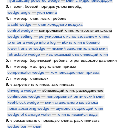
hydraulically powered wedge
—
клин с гидропривододом
3.
n воен.
боевой порядок углом вперёд
wedge angle
—
угол клина
4.
n метеор.
клин, язык, гребень
a cold wedge
—
клин холодного воздуха
control wedge
— контрольный клин, контрольная шкала
wedge setting
—
регулировка с использованием клина
to enter a wedge into a log
—
вбить клин в бревно
lower transfer wedge
—
нижний заполнительный клин
retractable wedge
—
извлекаемый отклоняющий клин
5.
n метеор.
барический гребень; отрог высокого давления
6.
n метеор. мат.
треугольная призма
compensator wedge
—
компенсационная призма
7.
n метеор.
клинышек
8.
v
закреплять клином, заклинивать
driving a wedge
— вбивающий клин; разъединение
continuous wedge
—
непрерывный оптический клин
keel-block wedge
—
клин стапельного кильблока
noise absorbing wedge
—
шумопоглощающий клин
wedge of damage water
—
клин влившейся воды
9.
v
раскалывать с помощью клина, расклинивать
wedge bar
—
клин