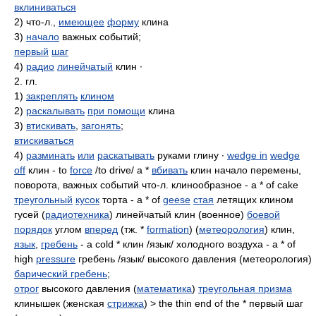
вклиниваться
2) что-л.,
имеющее
форму
клина
3)
начало
важных событий;
первый
шаг
4)
радио
линейчатый
клин ∙
2. гл.
1)
закреплять
клином
2)
раскалывать
при помощи
клина
3)
втискивать
,
загонять
;
втискиваться
4)
разминать
или
раскатывать
руками глину ∙
wedge in
wedge
off
клин - to
force
/to drive/ a *
вбивать
клин начало перемены,
поворота, важных событий что-л. клинообразное - a * of cake
треугольный
кусок
торта - a * of
geese
стая
летящих клином
гусей (
радиотехника
) линейчатый клин (военное)
боевой
порядок
углом
вперед
(тж. *
formation
) (
метеорология
) клин,
язык
,
гребень
- a cold * клин /язык/ холодного воздуха - a * of
high
pressure
гребень /язык/ высокого давления (метеорология)
барический гребень
;
отрог
высокого давления (
математика
)
треугольная призма
клинышек (женская
стрижка
) > the thin end of the * первый шаг