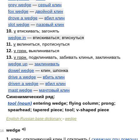
grey wedge
—
серый клин
fox wedge
—
двойной клин
drove a wedge
—
вбил клин
slot wedge
—
пазовый клин
10.
v
втискивать; загонять
wedge in
— втискиваться; втиснуться
11.
v
вклиниться, протиснуться
12.
v горн.
выклиниваться
13.
v горн.
подклинивать, забивать клинья, заклинивать
wedge up
—
заклинивать
dowel wedge
— клин, шпонка
drive a wedge
—
вбить клин
driven a wedge
—
вбил клин
mast wedge
—
мачтовый клин
Синонимический ряд:
tool (noun)
entering wedge; flying column; prong;
spearhead; tapered piece; tool; v-shaped piece
English-Russian base dictionary
wedge
>
wedge
16
1.
клин; отклоняющий клин || отклонять
(
скважину при помощи