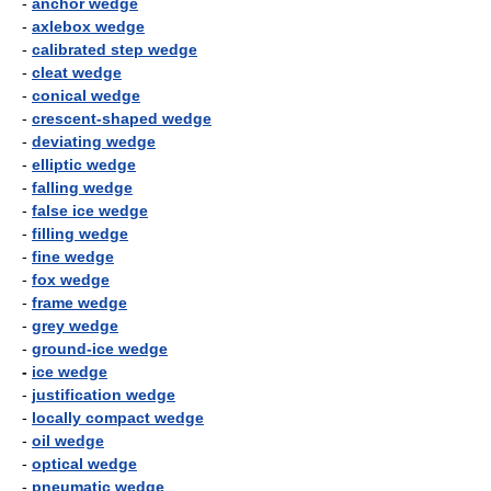
-
anchor wedge
-
axlebox wedge
-
calibrated step wedge
-
cleat wedge
-
conical wedge
-
crescent-shaped wedge
-
deviating wedge
-
elliptic wedge
-
falling wedge
-
false ice wedge
-
filling wedge
-
fine wedge
-
fox wedge
-
frame wedge
-
grey wedge
-
ground-ice wedge
-
ice wedge
-
justification wedge
-
locally compact wedge
-
oil wedge
-
optical wedge
-
pneumatic wedge