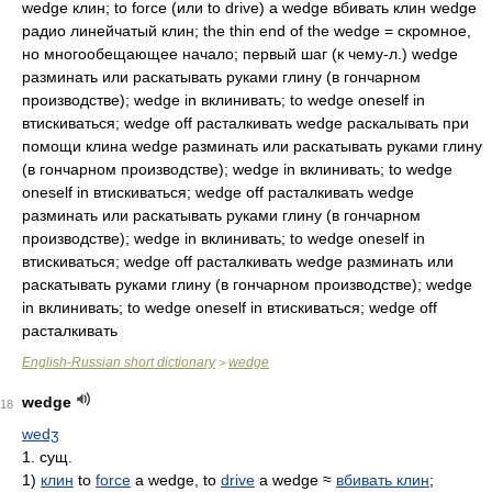
wedge клин; to force (или to drive) a wedge вбивать клин wedge
радио линейчатый клин; the thin end of the wedge = скромное,
но многообещающее начало; первый шаг (к чему-л.) wedge
разминать или раскатывать руками глину (в гончарном
производстве); wedge in вклинивать; to wedge oneself in
втискиваться; wedge off расталкивать wedge раскалывать при
помощи клина wedge разминать или раскатывать руками глину
(в гончарном производстве); wedge in вклинивать; to wedge
oneself in втискиваться; wedge off расталкивать wedge
разминать или раскатывать руками глину (в гончарном
производстве); wedge in вклинивать; to wedge oneself in
втискиваться; wedge off расталкивать wedge разминать или
раскатывать руками глину (в гончарном производстве); wedge
in вклинивать; to wedge oneself in втискиваться; wedge off
расталкивать
English-Russian short dictionary
wedge
>
wedge
18
wedʒ
1. сущ.
1)
клин
to
force
a wedge, to
drive
a wedge ≈
вбивать клин
;