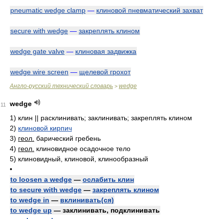
pneumatic wedge clamp
—
клиновой пневматический захват
secure with wedge
—
закреплять клином
wedge gate valve
—
клиновая задвижка
wedge wire screen
—
щелевой грохот
Англо-русский технический словарь
wedge
>
wedge
11
1)
клин || расклинивать; заклинивать; закреплять клином
2)
клиновой кирпич
3)
геол.
барический гребень
4)
геол.
клиновидное осадочное тело
5)
клиновидный, клиновой, клинообразный
•
to loosen a wedge
—
ослабить клин
to secure with wedge
—
закреплять клином
to wedge in
—
вклинивать(ся)
to wedge up
— заклинивать, подклинивать