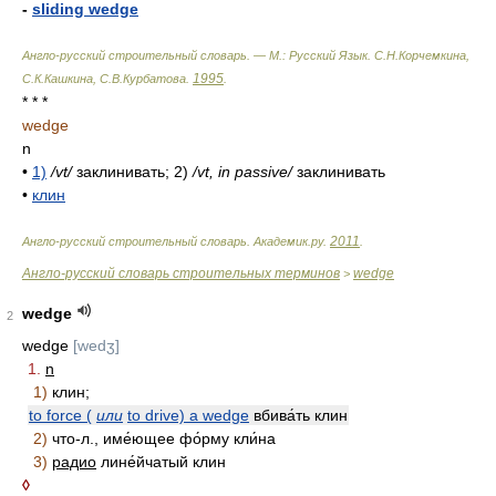
-
sliding wedge
Англо-русский строительный словарь. — М.: Русский Язык
.
С.Н.Корчемкина,
1995
С.К.Кашкина, С.В.Курбатова
.
.
* * *
wedge
n
•
1)
/vt/
заклинивать; 2)
/vt, in passive/
заклинивать
•
клин
2011
Англо-русский строительный словарь
.
Академик.ру
.
.
Англо-русский словарь строительных терминов
wedge
>
wedge
2
wedge
[wedʒ]
1.
n
1)
клин;
to force (
или
to drive) a wedge
вбива́ть клин
2)
что-л., име́ющее фо́рму кли́на
3)
радио
лине́йчатый клин
◊