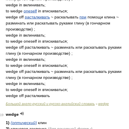
wedge in вклинивать;
to wedge
oneself
in втискиваться;
wedge off
расталкивать
~ раскалывать
при
помощи клина ~
разминать или раскатывать руками глину (в гончарном
производстве) ;
wedge in вклинивать;
to wedge oneself in втискиваться;
wedge off расталкивать ~ разминать или раскатывать руками
глину (в гончарном производстве) ;
wedge in вклинивать;
to wedge oneself in втискиваться;
wedge off расталкивать ~ разминать или раскатывать руками
глину (в гончарном производстве) ;
wedge in вклинивать;
to wedge oneself in втискиваться;
wedge off расталкивать
Большой англо-русский и русско-английский словарь
wedge
>
wedge
19
1)
(оптический)
клин
2)
клиновая заключка
(для печатной формы)