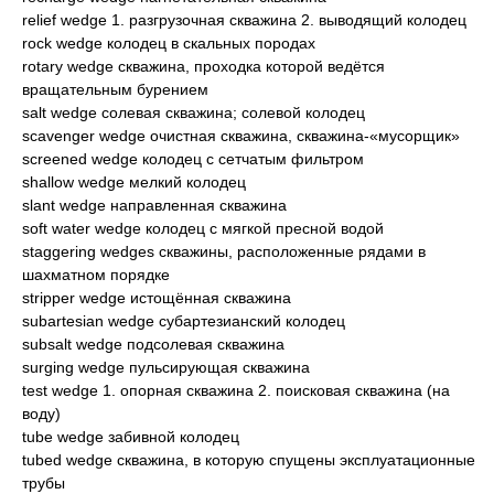
relief wedge 1. разгрузочная скважина 2. выводящий колодец
rock wedge колодец в скальных породах
rotary wedge скважина, проходка которой ведётся
вращательным бурением
salt wedge солевая скважина; солевой колодец
scavenger wedge очистная скважина, скважина-«мусорщик»
screened wedge колодец с сетчатым фильтром
shallow wedge мелкий колодец
slant wedge направленная скважина
soft water wedge колодец с мягкой пресной водой
staggering wedges скважины, расположенные рядами в
шахматном порядке
stripper wedge истощённая скважина
subartesian wedge субартезианский колодец
subsalt wedge подсолевая скважина
surging wedge пульсирующая скважина
test wedge 1. опорная скважина 2. поисковая скважина (на
воду)
tube wedge забивной колодец
tubed wedge скважина, в которую спущены эксплуатационные
трубы