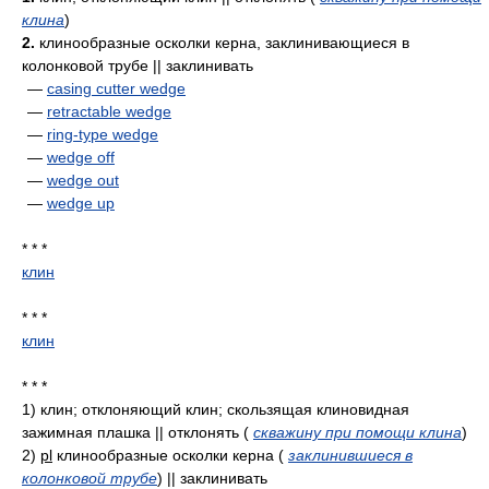
клина
)
2.
клинообразные осколки керна, заклинивающиеся в
колонковой трубе || заклинивать
—
casing cutter wedge
—
retractable wedge
—
ring-type wedge
—
wedge off
—
wedge out
—
wedge up
* * *
клин
* * *
клин
* * *
1)
клин; отклоняющий клин; скользящая клиновидная
зажимная плашка || отклонять
(
скважину при помощи клина
)
2)
pl
клинообразные осколки керна
(
заклинившиеся в
колонковой трубе
)
|| заклинивать