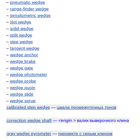
–
pneumatic wedge
–
range-finder wedge
–
sensitometric wedge
–
slot wedge
–
solid wedge
–
split wedge
–
step wedge
–
tangent wedge
–
wedge anchor
–
wedge brake
–
wedge gate
–
wedge photometer
–
wedge probe
–
wedge quoin
–
wedge slide
–
wedge sprue
calibrated step wedge
—
шкала промежуточных тонов
correction wedge shaft
—
<engin.>
валик выверочного клина
gray wedge pyrometer
—
пирометр с серым клином