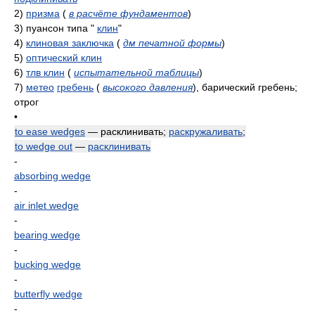
2)
призма
(
в расчёте фундаментов
)
3)
пуансон типа "
клин
"
4)
клиновая заключка
(
дм печатной формы
)
5)
оптический клин
6)
тлв клин
(
испытательной таблицы
)
7)
метео
гребень
(
высокого давления
)
, барический гребень;
отрог
•
to ease wedges
— расклинивать;
раскружаливать
;
to wedge out
—
расклинивать
-
absorbing wedge
-
air inlet wedge
-
bearing wedge
-
bucking wedge
-
butterfly wedge
-