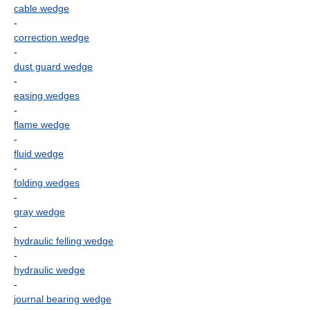
cable wedge
-
correction wedge
-
dust guard wedge
-
easing wedges
-
flame wedge
-
fluid wedge
-
folding wedges
-
gray wedge
-
hydraulic felling wedge
-
hydraulic wedge
-
journal bearing wedge