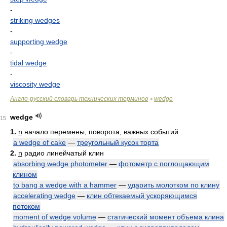
-
striking wedges
-
supporting wedge
-
tidal wedge
-
viscosity wedge
Англо-русский словарь технических терминов
wedge
>
wedge
15
1.
n
начало перемены, поворота, важных событий
a wedge of cake
—
треугольный кусок торта
2.
n
радио линейчатый клин
absorbing wedge photometer
—
фотометр с поглощающим
клином
to bang a wedge with a hammer
—
ударить молотком по клину
accelerating wedge
—
клин обтекаемый ускоряющимся
потоком
moment of wedge volume
—
статический момент объема клина