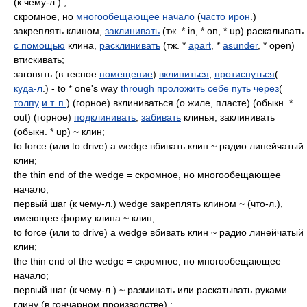
(к чему-л.) ;
скромное, но
многообещающее начало
(
часто
ирон
.)
закреплять клином,
заклинивать
(тж. * in, * on, * up) раскалывать
с помощью
клина,
расклинивать
(тж. *
apart
, *
asunder
, * open)
втискивать;
загонять (в тесное
помещение
)
вклиниться
,
протиснуться
(
куда-л
.) - to * one's way
through
проложить
себе
путь
через
(
толпу
и т. п.
) (горное) вклиниваться (о жиле, пласте) (обыкн. *
out) (горное)
подклинивать
,
забивать
клинья, заклинивать
(обыкн. * up) ~ клин;
to force (или to drive) a wedge вбивать клин ~ радио линейчатый
клин;
the thin end of the wedge = скромное, но многообещающее
начало;
первый шаг (к чему-л.) wedge закреплять клином ~ (что-л.),
имеющее форму клина ~ клин;
to force (или to drive) a wedge вбивать клин ~ радио линейчатый
клин;
the thin end of the wedge = скромное, но многообещающее
начало;
первый шаг (к чему-л.) ~ разминать или раскатывать руками
глину (в гончарном производстве) ;