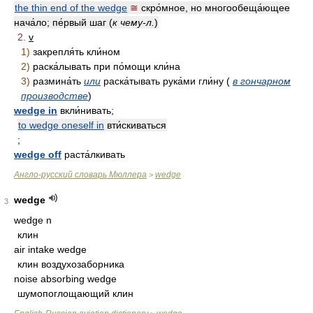
the thin end of the wedge
≅
скро́мное, но многообеща́ющее
нача́ло; пе́рвый шаг (
к чему-л.
)
2.
v
1)
закрепля́ть кли́ном
2)
раска́лывать при по́мощи кли́на
3)
размина́ть
или
раска́тывать рука́ми гли́ну (
в гончарном
производстве
)
wedge in
вкли́нивать;
to wedge oneself in
вти́скиваться
;
wedge off
раста́лкивать
Англо-русский словарь Мюллера
wedge
>
wedge
3
wedge n
клин
air intake wedge
клин воздухозаборника
noise absorbing wedge
шумопоглощающий клин