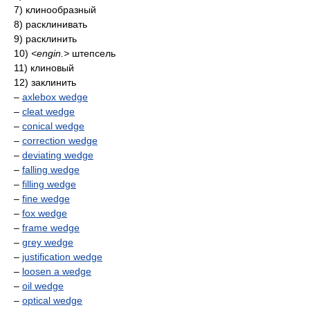
7) клинообразный
8) расклинивать
9) расклинить
10)
<engin.>
штепсель
11) клиновый
12) заклинить
–
axlebox wedge
–
cleat wedge
–
conical wedge
–
correction wedge
–
deviating wedge
–
falling wedge
–
filling wedge
–
fine wedge
–
fox wedge
–
frame wedge
–
grey wedge
–
justification wedge
–
loosen a wedge
–
oil wedge
–
optical wedge