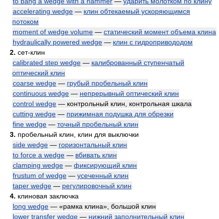
to bang a wedge with a hammer
—
ударить молотком по клину
accelerating wedge
—
клин обтекаемый ускоряющимся
потоком
moment of wedge volume
—
статический момент объема клина
hydraulically powered wedge
—
клин с гидропривододом
2.
сет-клин
calibrated step wedge
—
калиброванный ступенчатый
оптический клин
coarse wedge
—
грубый пробельный клин
continuous wedge
—
непрерывный оптический клин
control wedge
— контрольный клин, контрольная шкала
cutting wedge
—
прижимная подушка для обрезки
fine wedge
—
точный пробельный клин
3.
пробельный клин, клин для выключки
side wedge
—
горизонтальный клин
to force a wedge
—
вбивать клин
clamping wedge
—
фиксирующий клин
frustum of wedge
—
усеченный клин
taper wedge
—
регулировочный клин
4.
клиновая заключка
long wedge
— «рамка клина», большой клин
lower transfer wedge
—
нижний заполнительный клин