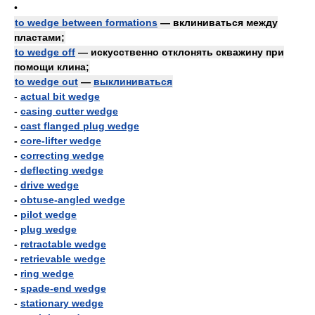
•
to wedge between formations
— вклиниваться между
пластами;
to wedge off
— искусственно отклонять скважину при
помощи клина;
to wedge out
—
выклиниваться
-
actual bit wedge
-
casing cutter wedge
-
cast flanged plug wedge
-
core-lifter wedge
-
correcting wedge
-
deflecting wedge
-
drive wedge
-
obtuse-angled wedge
-
pilot wedge
-
plug wedge
-
retractable wedge
-
retrievable wedge
-
ring wedge
-
spade-end wedge
-
stationary wedge