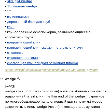
-
straight wedge
-
Thompson wedge
* * *
•
вклиниваться
•
деревянный блок для труб
•
клин
•
клинообразные осколки керна, заклинивающиеся в
колонковой трубе
•
направляющий клин
•
направляющий клин скважинного отклонителя
•
отклонять
•
отклоняющий клин
•
скользящая клиновидная зажимная плашка
Англо-русский словарь нефтегазовой промышленности
wedge
>
wedge
17
[wedʒ]
wedge клин; to force (или to drive) a wedge вбивать клин wedge
радио линейчатый клин; the thin end of the wedge = скромное,
но многообещающее начало; первый шаг (к чему-л.) wedge
закреплять клином wedge (что-л.), имеющее форму клина