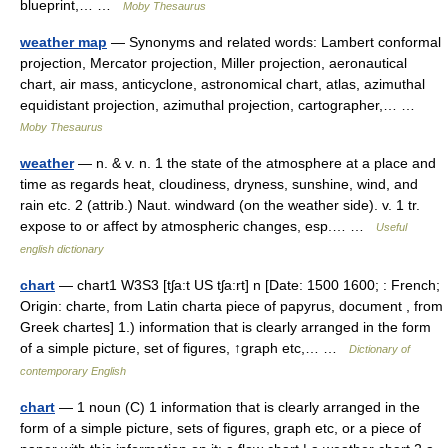
blueprint,… …
Moby Thesaurus
weather map
— Synonyms and related words: Lambert conformal
projection, Mercator projection, Miller projection, aeronautical
chart, air mass, anticyclone, astronomical chart, atlas, azimuthal
equidistant projection, azimuthal projection, cartographer,… …
Moby Thesaurus
weather
— n. & v. n. 1 the state of the atmosphere at a place and
time as regards heat, cloudiness, dryness, sunshine, wind, and
rain etc. 2 (attrib.) Naut. windward (on the weather side). v. 1 tr.
expose to or affect by atmospheric changes, esp.… …
Useful
english dictionary
chart
— chart1 W3S3 [tʃa:t US tʃa:rt] n [Date: 1500 1600; : French;
Origin: charte, from Latin charta piece of papyrus, document , from
Greek chartes] 1.) information that is clearly arranged in the form
of a simple picture, set of figures, ↑graph etc,… …
Dictionary of
contemporary English
chart
— 1 noun (C) 1 information that is clearly arranged in the
form of a simple picture, sets of figures, graph etc, or a piece of