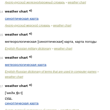
Англо-русский железнодорожный словарь
weather chart
>
weather chart
14
синоптическая карта
Англо-русский морской словарь
weather chart
>
weather chart
15
метеорологическая [синоптическая] карта, карта погоды
English-Russian military dictionary
weather chart
>
weather chart
16
метеорологическая карта
English-Russian dictionary of terms that are used in computer games
>
weather chart
weather chart
17
['weðəˌʧɑːt]
сущ.
синоптическая карта