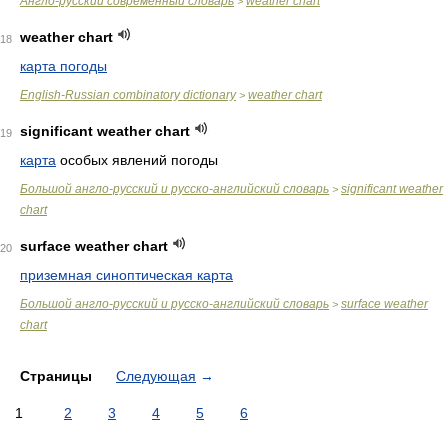
Англо-русский современный словарь
weather chart
>
weather chart
18
карта погоды
English-Russian combinatory dictionary
weather chart
>
significant weather chart
19
карта
особых явлений погоды
Большой англо-русский и русско-английский словарь
significant weather
>
chart
surface weather chart
20
приземная синоптическая карта
Большой англо-русский и русско-английский словарь
surface weather
>
chart
Страницы
Следующая
→
1
2
3
4
5
6