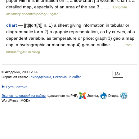
paper with this information on it: a flow chart | a weather chart 2 a
detailed map, especially of an area of the sea 3… …
Longman
dictionary of contemporary English
chart
— [[t]tʃɑrt[/t]] n. 1) a sheet giving information in tabular or
diagrammatic form 2) a graphic representation, as by curves, of a
dependent variable, as temperature or price; graph 3) geo a map,
esp. a hydrographic or marine map 4) geo an outline… …
From
formal English to slang
© Академик, 2000-2026
18+
Обратная связь:
Техподдержка
,
Реклама на сайте
👣 Путешествия
Экспорт словарей на сайты
, сделанные на PHP,
Joomla,
Drupal,
WordPress, MODx.