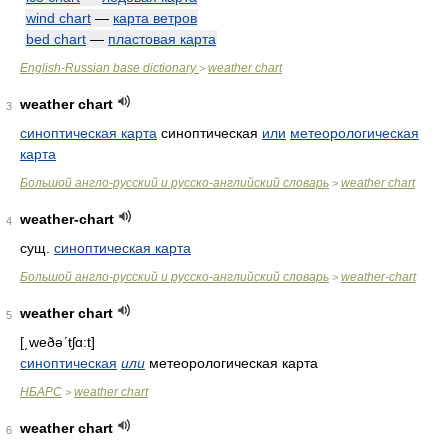
wind chart
—
карта ветров
bed chart
—
пластовая карта
English-Russian base dictionary
weather chart
>
weather chart
3
синоптическая карта
синоптическая
или
метеорологическая
карта
Большой англо-русский и русско-английский словарь
weather chart
>
weather-chart
4
сущ.
синоптическая карта
Большой англо-русский и русско-английский словарь
weather-chart
>
weather chart
5
[͵weðəʹtʃɑ:t]
синоптическая
или
метеорологическая карта
НБАРС
weather chart
>
weather chart
6