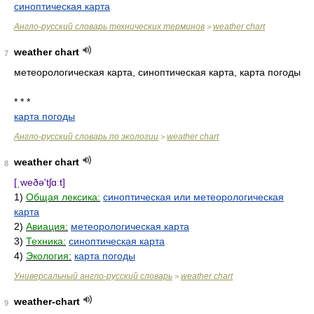
синоптическая карта
Англо-русский словарь технических терминов
weather chart
>
weather chart
7
метеорологическая карта, синоптическая карта, карта погоды
* * *
карта погоды
Англо-русский словарь по экологии
weather chart
>
weather chart
8
[ˌweðə'tʃɑːt]
1)
Общая лексика:
синоптическая или метеорологическая
карта
2)
Авиация:
метеорологическая карта
3)
Техника:
синоптическая карта
4)
Экология:
карта погоды
Универсальный англо-русский словарь
weather chart
>
weather-chart
9