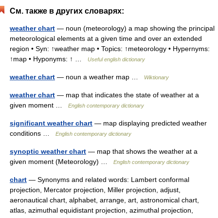
См. также в других словарях:
weather chart
— noun (meteorology) a map showing the principal
meteorological elements at a given time and over an extended
region • Syn: ↑weather map • Topics: ↑meteorology • Hypernyms:
↑map • Hyponyms: ↑ …
Useful english dictionary
weather chart
— noun a weather map …
Wiktionary
weather chart
— map that indicates the state of weather at a
given moment …
English contemporary dictionary
significant weather chart
— map displaying predicted weather
conditions …
English contemporary dictionary
synoptic weather chart
— map that shows the weather at a
given moment (Meteorology) …
English contemporary dictionary
chart
— Synonyms and related words: Lambert conformal
projection, Mercator projection, Miller projection, adjust,
aeronautical chart, alphabet, arrange, art, astronomical chart,
atlas, azimuthal equidistant projection, azimuthal projection,