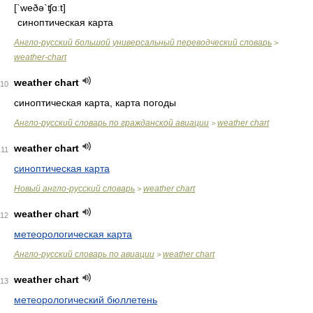
[`weðə`ʧɑːt]
синоптическая карта
Англо-русский большой универсальный переводческий словарь
>
weather-chart
weather chart
10
синоптическая карта, карта погоды
Англо-русский словарь по гражданской авиации
weather chart
>
weather chart
11
синоптическая карта
Новый англо-русский словарь
weather chart
>
weather chart
12
метеорологическая карта
Англо-русский словарь по авиации
weather chart
>
weather chart
13
метеорологический бюллетень