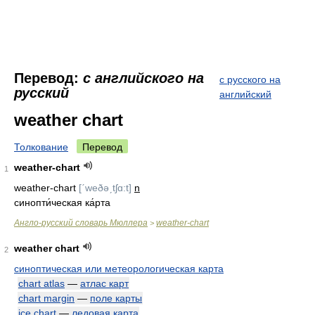
Перевод:
с английского на
с русского на
русский
английский
weather chart
Толкование
Перевод
weather-chart
1
weather-chart
[ˊweðəˏtʃɑ:t]
n
синопти́ческая ка́рта
Англо-русский словарь Мюллера
weather-chart
>
weather chart
2
синоптическая или метеорологическая карта
chart atlas
—
атлас карт
chart margin
—
поле карты
ice chart
—
ледовая карта