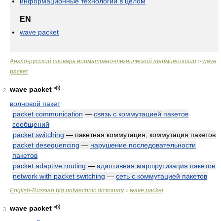
информационные технологии в целом
EN
wave packet
Англо-русский словарь нормативно-технической терминологии
wave
>
packet
wave packet
2
волновой пакет
packet communication
—
связь с коммутацией пакетов
сообщений
packet switching
— пакетная коммутация; коммутация пакетов
packet desequencing
—
нарушение последовательности
пакетов
packet adaptive routing
—
адаптивная маршрутизация пакетов
network with packet switching
—
сеть с коммутацией пакетов
English-Russian big polytechnic dictionary
wave packet
>
wave packet
3