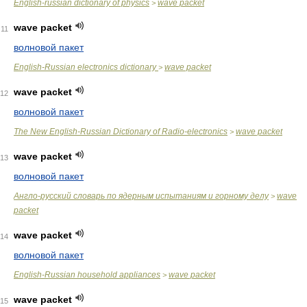
English-russian dictionary of physics
wave packet
>
wave packet
11
волновой пакет
English-Russian electronics dictionary
wave packet
>
wave packet
12
волновой пакет
The New English-Russian Dictionary of Radio-electronics
wave packet
>
wave packet
13
волновой пакет
Англо-русский словарь по ядерным испытаниям и горному делу
wave
>
packet
wave packet
14
волновой пакет
English-Russian household appliances
wave packet
>
wave packet
15