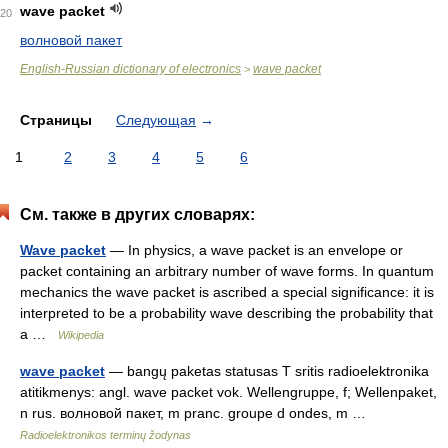
wave packet
20
волновой пакет
English-Russian dictionary of electronics
wave packet
>
Страницы
Следующая
→
1
2
3
4
5
6
См. также в других словарях:
Wave packet
— In physics, a wave packet is an envelope or
packet containing an arbitrary number of wave forms. In quantum
mechanics the wave packet is ascribed a special significance: it is
interpreted to be a probability wave describing the probability that
a …
Wikipedia
wave packet
— bangų paketas statusas T sritis radioelektronika
atitikmenys: angl. wave packet vok. Wellengruppe, f; Wellenpaket,
n rus. волновой пакет, m pranc. groupe d ondes, m …
Radioelektronikos terminų žodynas