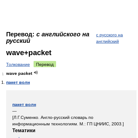
Перевод:
с английского на
с русского на
русский
английский
wave+packet
Толкование
Перевод
wave packet
1
пакет волн
пакет волн
—
[Л.Г.Суменко. Англо-русский словарь по
информационным технологиям. М.: ГП ЦНИИС, 2003.]
Тематики