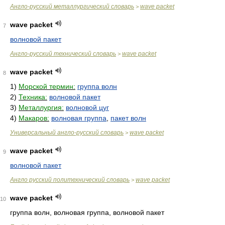
Англо-русский металлургический словарь
wave packet
>
wave packet
7
волновой пакет
Англо-русский технический словарь
wave packet
>
wave packet
8
1)
Морской термин:
группа волн
2)
Техника:
волновой пакет
3)
Металлургия:
волновой цуг
4)
Макаров:
волновая группа
,
пакет волн
Универсальный англо-русский словарь
wave packet
>
wave packet
9
волновой пакет
Англо русский политехнический словарь
wave packet
>
wave packet
10
группа волн, волновая группа, волновой пакет