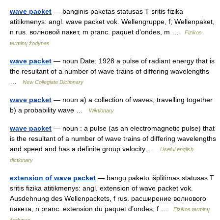
wave packet
— banginis paketas statusas T sritis fizika
atitikmenys: angl. wave packet vok. Wellengruppe, f; Wellenpaket,
n rus. волновой пакет, m pranc. paquet d’ondes, m …
Fizikos
terminų žodynas
wave packet
— noun Date: 1928 a pulse of radiant energy that is
the resultant of a number of wave trains of differing wavelengths
…
New Collegiate Dictionary
wave packet
— noun a) a collection of waves, travelling together
b) a probability wave …
Wiktionary
wave packet
— noun : a pulse (as an electromagnetic pulse) that
is the resultant of a number of wave trains of differing wavelengths
and speed and has a definite group velocity …
Useful english
dictionary
extension of wave packet
— bangų paketo išplitimas statusas T
sritis fizika atitikmenys: angl. extension of wave packet vok.
Ausdehnung des Wellenpackets, f rus. расширение волнового
пакета, n pranc. extension du paquet d’ondes, f …
Fizikos terminų