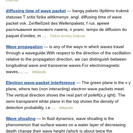
žodynas
diffusing time of wave packet
— bangų paketo išplitimo trukmė
statusas T sritis fizika atitikmenys: angl. diffusing time of wave
packet vok. Zerfließzeit des Wellenpakets, f rus. время
расплывания волнового пакета, n pranc. temps de diffusion du
paquet d’ondes, m …
Fizikos terminų žodynas
Wave propagation
— is any of the ways in which waves travel
through a waveguide.With respect to the direction of the oscillation
relative to the propagation direction, we can distinguish between
longitudinal wave and transverse waves.For electromagnetic
waves,… …
Wikipedia
Electron wave-packet interference
— The green plane is the x y
plane, where two (non interacting) electron wave packets meet.
The vertical direction shows the real part of psileft(x,y ight). The
semi transparent white plane in the top shows the density of
detection probability, i.e …
Wikipedia
Wave shoaling
— In fluid dynamics, wave shoaling is the
phenomenon that surface waves on a water layer of decreasing
depth change their wave height (which is about twice the