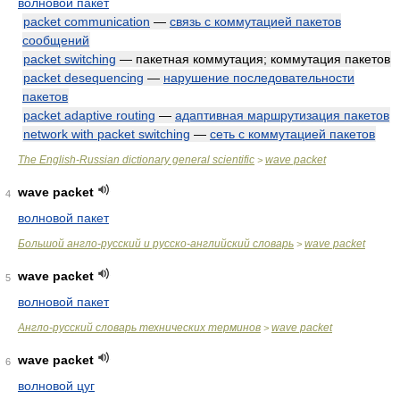
волновой пакет
packet communication
—
связь с коммутацией пакетов
сообщений
packet switching
— пакетная коммутация; коммутация пакетов
packet desequencing
—
нарушение последовательности
пакетов
packet adaptive routing
—
адаптивная маршрутизация пакетов
network with packet switching
—
сеть с коммутацией пакетов
The English-Russian dictionary general scientific
wave packet
>
wave packet
4
волновой пакет
Большой англо-русский и русско-английский словарь
wave packet
>
wave packet
5
волновой пакет
Англо-русский словарь технических терминов
wave packet
>
wave packet
6
волновой цуг