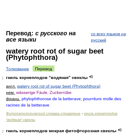
Перевод:
с русского на
со всех языков на
все языки
русский
watery root rot of sugar beet
(Phytophthora)
Толкование
Перевод
гниль корнеплодов “водяная” свеклы
1
англ.
watery root rot of sugar beet (Phytophthora)
нем.
wässerige Fäule, Zuckerrübe
франц.
phytophthorose de la betterave; pourriture molle des
racines de la betterave
Фитопатологический словарь-справочник
гниль корнеплодов
>
“водяная” свеклы
гниль корнеплодов мокрая фитофторозная свеклы
2