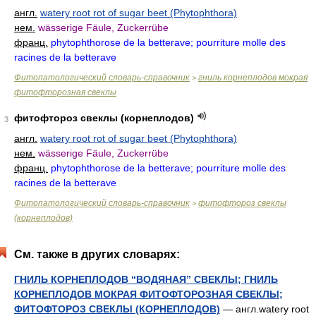
англ.
watery root rot of sugar beet (Phytophthora)
нем.
wässerige Fäule, Zuckerrübe
франц.
phytophthorose de la betterave; pourriture molle des
racines de la betterave
Фитопатологический словарь-справочник
гниль корнеплодов мокрая
>
фитофторозная свеклы
фитофтороз свеклы (корнеплодов)
3
англ.
watery root rot of sugar beet (Phytophthora)
нем.
wässerige Fäule, Zuckerrübe
франц.
phytophthorose de la betterave; pourriture molle des
racines de la betterave
Фитопатологический словарь-справочник
фитофтороз свеклы
>
(корнеплодов)
См. также в других словарях:
ГНИЛЬ КОРНЕПЛОДОВ “ВОДЯНАЯ” СВЕКЛЫ; ГНИЛЬ
КОРНЕПЛОДОВ МОКРАЯ ФИТОФТОРОЗНАЯ СВЕКЛЫ;
ФИТОФТОРОЗ СВЕКЛЫ (КОРНЕПЛОДОВ)
— англ.watery root