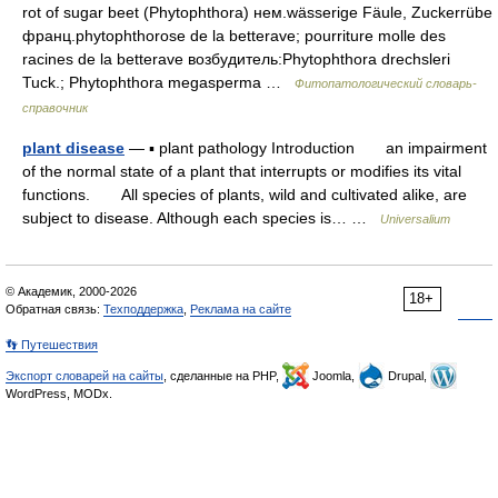
rot of sugar beet (Phytophthora) нем.wässerige Fäule, Zuckerrübe
франц.phytophthorose de la betterave; pourriture molle des
racines de la betterave возбудитель:Phytophthora drechsleri
Tuck.; Phytophthora megasperma …
Фитопатологический словарь-
справочник
plant disease
— ▪ plant pathology Introduction an impairment
of the normal state of a plant that interrupts or modifies its vital
functions. All species of plants, wild and cultivated alike, are
subject to disease. Although each species is… …
Universalium
© Академик, 2000-2026
18+
Обратная связь:
Техподдержка
,
Реклама на сайте
👣 Путешествия
Экспорт словарей на сайты
, сделанные на PHP,
Joomla,
Drupal,
WordPress, MODx.