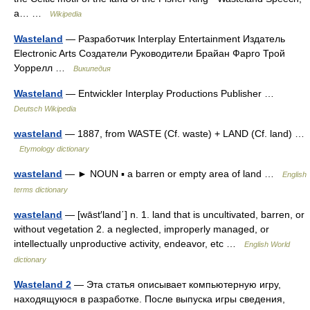
a… …
Wikipedia
Wasteland
— Разработчик Interplay Entertainment Издатель
Electronic Arts Создатели Руководители Брайан Фарго Трой
Уоррелл …
Википедия
Wasteland
— Entwickler Interplay Productions Publisher …
Deutsch Wikipedia
wasteland
— 1887, from WASTE (Cf. waste) + LAND (Cf. land) …
Etymology dictionary
wasteland
— ► NOUN ▪ a barren or empty area of land …
English
terms dictionary
wasteland
— [wāst′land΄] n. 1. land that is uncultivated, barren, or
without vegetation 2. a neglected, improperly managed, or
intellectually unproductive activity, endeavor, etc …
English World
dictionary
Wasteland 2
— Эта статья описывает компьютерную игру,
находящуюся в разработке. После выпуска игры сведения,