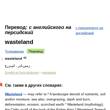
Перевод:
с английского на
с персидского на
персидский
английский
wasteland
Толкование
Перевод
wasteland
1
English to Farsi dictionary
wasteland
>
См. также в других словарях:
Wasteland
— may refer to:* A landscape devoid of nutrients, soil
and/or moisture; see also, overgrazing, slash and burn,
deforestation, erosion, scorched earth * Wasteland (mythology),
the Celtic motif of the land of the Fisher King * Wasteland Speech,