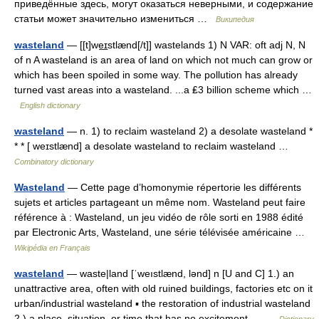
приведённые здесь, могут оказаться неверными, и содержание
статьи может значительно измениться …
Википедия
wasteland
— [[t]we͟ɪstlænd[/t]] wastelands 1) N VAR: oft adj N, N
of n A wasteland is an area of land on which not much can grow or
which has been spoiled in some way. The pollution has already
turned vast areas into a wasteland. ...a ₤3 billion scheme which …
English dictionary
wasteland
— n. 1) to reclaim wasteland 2) a desolate wasteland *
* * [ weɪstlænd] a desolate wasteland to reclaim wasteland …
Combinatory dictionary
Wasteland
— Cette page d’homonymie répertorie les différents
sujets et articles partageant un même nom. Wasteland peut faire
référence à : Wasteland, un jeu vidéo de rôle sorti en 1988 édité
par Electronic Arts, Wasteland, une série télévisée américaine …
Wikipédia en Français
wasteland
— waste|land [ˈweıstlænd, lənd] n [U and C] 1.) an
unattractive area, often with old ruined buildings, factories etc on it
urban/industrial wasteland ▪ the restoration of industrial wasteland
2.) a place, situation, or time that has no excitement… …