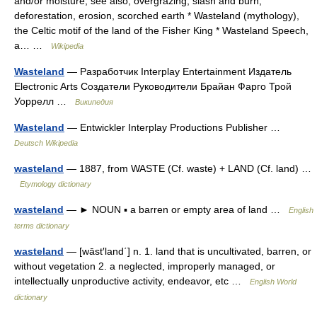
and/or moisture; see also, overgrazing, slash and burn,
deforestation, erosion, scorched earth * Wasteland (mythology),
the Celtic motif of the land of the Fisher King * Wasteland Speech,
a… …
Wikipedia
Wasteland
— Разработчик Interplay Entertainment Издатель
Electronic Arts Создатели Руководители Брайан Фарго Трой
Уоррелл …
Википедия
Wasteland
— Entwickler Interplay Productions Publisher …
Deutsch Wikipedia
wasteland
— 1887, from WASTE (Cf. waste) + LAND (Cf. land) …
Etymology dictionary
wasteland
— ► NOUN ▪ a barren or empty area of land …
English
terms dictionary
wasteland
— [wāst′land΄] n. 1. land that is uncultivated, barren, or
without vegetation 2. a neglected, improperly managed, or
intellectually unproductive activity, endeavor, etc …
English World
dictionary