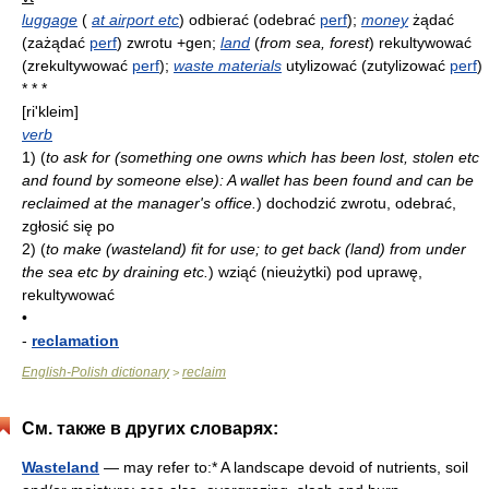
luggage
(
at airport etc
)
odbierać (odebrać
perf
);
money
żądać
(zażądać
perf
) zwrotu
+gen
;
land
(
from sea, forest
)
rekultywować
(zrekultywować
perf
);
waste materials
utylizować (zutylizować
perf
)
* * *
[ri'kleim]
verb
1)
(
to ask for (something one owns which has been lost, stolen etc
and found by someone else): A wallet has been found and can be
reclaimed at the manager's office.
)
dochodzić zwrotu, odebrać,
zgłosić się po
2)
(
to make (wasteland) fit for use; to get back (land) from under
the sea etc by draining etc.
)
wziąć (nieużytki) pod uprawę,
rekultywować
•
-
reclamation
English-Polish dictionary
reclaim
>
См. также в других словарях:
Wasteland
— may refer to:* A landscape devoid of nutrients, soil