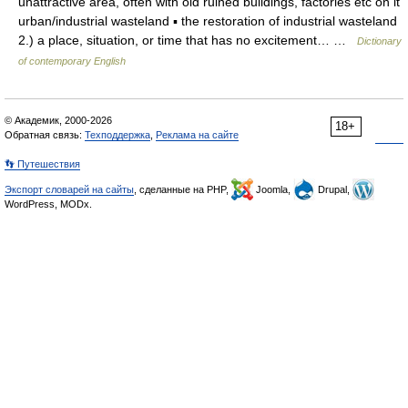
unattractive area, often with old ruined buildings, factories etc on it
urban/industrial wasteland ▪ the restoration of industrial wasteland
2.) a place, situation, or time that has no excitement… …
Dictionary
of contemporary English
© Академик, 2000-2026
18+
Обратная связь:
Техподдержка
,
Реклама на сайте
👣 Путешествия
Экспорт словарей на сайты
, сделанные на PHP,
Joomla,
Drupal,
WordPress, MODx.