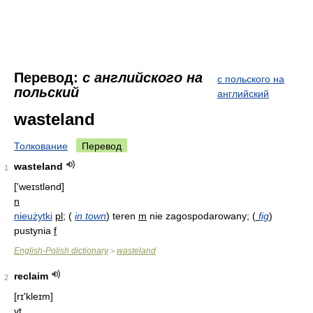
Перевод:
с английского на
с польского на
польский
английский
wasteland
Толкование
Перевод
wasteland
1
['weɪstlənd]
n
nieużytki
pl
;
(
in town
)
teren
m
nie zagospodarowany;
(
fig
)
pustynia
f
English-Polish dictionary
wasteland
>
reclaim
2
[rɪ'kleɪm]
vt