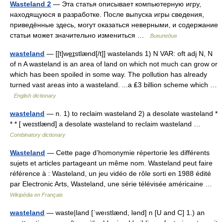
Wasteland 2
— Эта статья описывает компьютерную игру,
находящуюся в разработке. После выпуска игры сведения,
приведённые здесь, могут оказаться неверными, и содержание
статьи может значительно измениться …
Википедия
wasteland
— [[t]we͟ɪstlænd[/t]] wastelands 1) N VAR: oft adj N, N
of n A wasteland is an area of land on which not much can grow or
which has been spoiled in some way. The pollution has already
turned vast areas into a wasteland. ...a ₤3 billion scheme which …
English dictionary
wasteland
— n. 1) to reclaim wasteland 2) a desolate wasteland *
* * [ weɪstlænd] a desolate wasteland to reclaim wasteland …
Combinatory dictionary
Wasteland
— Cette page d’homonymie répertorie les différents
sujets et articles partageant un même nom. Wasteland peut faire
référence à : Wasteland, un jeu vidéo de rôle sorti en 1988 édité
par Electronic Arts, Wasteland, une série télévisée américaine …
Wikipédia en Français
wasteland
— waste|land [ˈweıstlænd, lənd] n [U and C] 1.) an