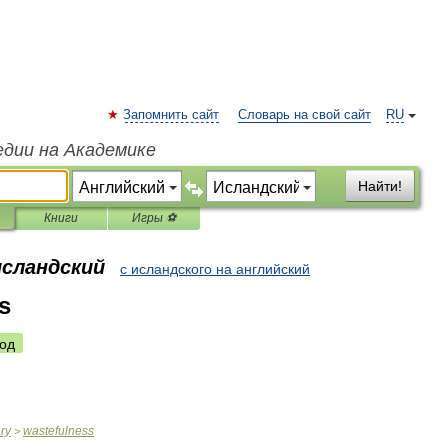
Запомнить сайт
Словарь на свой сайт
RU
едии на Академике
Найти!
Книги
Игры ⚽
исландский
с исландского на английский
s
од
ary
wastefulness
>