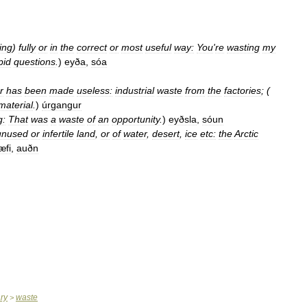
ing
)
fully
or
in
the
correct
or
most
useful
way:
You
'
re
wasting
my
pid
questions
.
)
eyða
,
sóa
r
has
been
made
useless:
industrial
waste
from
the
factories
; (
material
.
)
úrgangur
g:
That
was
a
waste
of
an
opportunity
.
)
eyðsla
,
sóun
unused
or
infertile
land
,
or
of
water
,
desert
,
ice
etc:
the
Arctic
æfi
,
auðn
ary
waste
>