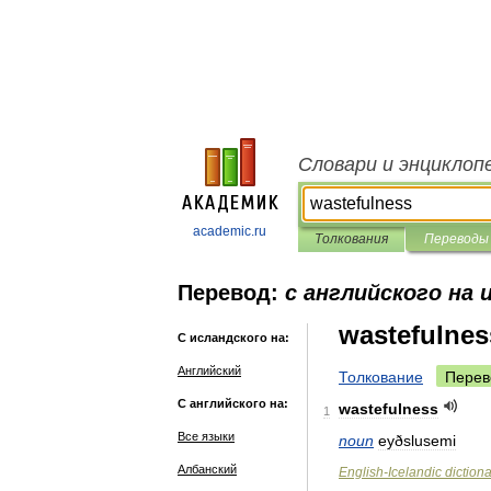
Словари и энциклоп
academic.ru
Толкования
Переводы
Перевод:
с английского на 
wastefulnes
С исландского на:
Английский
Толкование
Перев
С английского на:
wastefulness
1
Все языки
noun
eyðslusemi
Албанский
English
-
Icelandic
diction