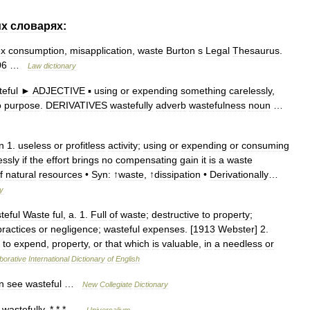
их
словарях:
ex
consumption
,
misapplication
,
waste
Burton
s
Legal
Thesaurus
.
06
…
Law
dictionary
eful
►
ADJECTIVE
▪
using
or
expending
something
carelessly
,
o
purpose
.
DERIVATIVES
wastefully
adverb
wastefulness
noun
…
n
1
.
useless
or
profitless
activity
;
using
or
expending
or
consuming
essly
if
the
effort
brings
no
compensating
gain
it
is
a
waste
f
natural
resources
•
Syn:
↑
waste
, ↑
dissipation
•
Derivationally
…
ry
teful
Waste
ful
,
a
.
1
.
Full
of
waste
;
destructive
to
property
;
practices
or
negligence
;
wasteful
expenses
. [
1913
Webster
]
2
.
to
expend
,
property
,
or
that
which
is
valuable
,
in
a
needless
or
borative
International
Dictionary
of
English
n
see
wasteful
…
New
Collegiate
Dictionary
wastefully
. * * * …