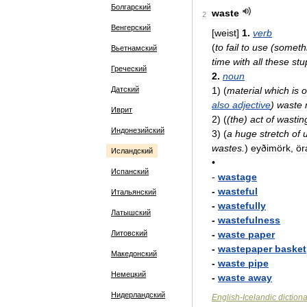
Болгарский
waste
2
Венгерский
[
weist
]
1
.
verb
(
to
fail
to
use
(
someth
Вьетнамский
time
with
all
these
stu
Греческий
2
.
noun
Датский
1
)
(
material
which
is
o
also
adjective
)
waste
Иврит
2
)
(
(
the
)
act
of
wastin
Индонезийский
3
)
(
a
huge
stretch
of
wastes
.
)
eyðimörk
,
ör
Исландский
•
Испанский
-
wastage
-
wasteful
Итальянский
-
wastefully
Латышский
-
wastefulness
Литовский
-
waste
paper
-
wastepaper
basket
Македонский
-
waste
pipe
Немецкий
-
waste
away
Нидерландский
English
-
Icelandic
diction