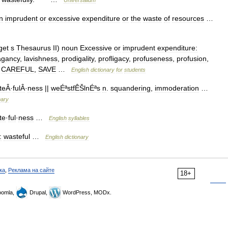
Universalium
n
imprudent
or
excessive
expenditure
or
the
waste
of
resources
…
get
s
Thesaurus
II
)
noun
Excessive
or
imprudent
expenditure:
agancy
,
lavishness
,
prodigality
,
profligacy
,
profuseness
,
profusion
,
CAREFUL
,
SAVE
…
English
dictionary
for
students
teÂ
·
fulÂ
·
ness
||
weÉªstfÊŠlnÉªs
n
.
squandering
,
immoderation
…
nary
te
·
ful
·
ness
…
English
syllables
:
wasteful
…
English
dictionary
ка
,
Реклама на сайте
18+
omla,
Drupal,
WordPress, MODx.