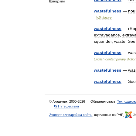
Шведский
wastefulness
—
nou
Wiktionary
wastefulness
— (
Ro
extravagance
,
extrav
squander
,
waste
.
See
wastefulness
—
was
English
contemporary
dictio
wastefulness
—
was
wastefulness
—
See
© Академик, 2000-2026
Обратная связь:
Техподдерж
👣 Путешествия
Экспорт словарей на сайты
, сделанные на PHP,
Jo