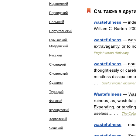
Норвежский
См
.
также
в
друг
Персидский
wastefulness
—
ind
Польский
William
C
.
Burton
.
20
Португальский
wastefulness
—
wast
Румынский,
extravagantly
,
or
to
n
Молдавский
English
terms
dictionary
Русский
wastefulness
—
nou
Словацкий
thoughtlessly
or
carel
Словенский
mindless
dissipation
o
…
Суахили
Useful
english
dictiona
Турецкий
Wastefulness
—
Was
ruinous
;
as
,
wasteful
Финский
Expending
,
or
tending
Французский
useless
… …
The
Colla
Хорватский
wastefulness
—
nou
Чешский
wastefulness
—
See