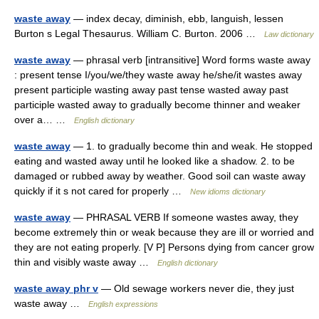
waste away
— index decay, diminish, ebb, languish, lessen
Burton s Legal Thesaurus. William C. Burton. 2006 …
Law dictionary
waste away
— phrasal verb [intransitive] Word forms waste away
: present tense I/you/we/they waste away he/she/it wastes away
present participle wasting away past tense wasted away past
participle wasted away to gradually become thinner and weaker
over a… …
English dictionary
waste away
— 1. to gradually become thin and weak. He stopped
eating and wasted away until he looked like a shadow. 2. to be
damaged or rubbed away by weather. Good soil can waste away
quickly if it s not cared for properly …
New idioms dictionary
waste away
— PHRASAL VERB If someone wastes away, they
become extremely thin or weak because they are ill or worried and
they are not eating properly. [V P] Persons dying from cancer grow
thin and visibly waste away …
English dictionary
waste away phr v
— Old sewage workers never die, they just
waste away …
English expressions