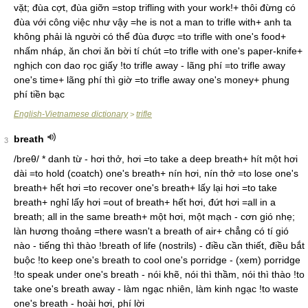
vặt; đùa cợt, đùa giỡn =stop trifling with your work!+ thôi đừng có
đùa với công việc như vậy =he is not a man to trifle with+ anh ta
không phải là người có thể đùa được =to trifle with one's food+
nhấm nháp, ăn chơi ăn bời tí chút =to trifle with one's paper-knife+
nghịch con dao rọc giấy !to trifle away - lãng phí =to trifle away
one's time+ lãng phí thì giờ =to trifle away one's money+ phung
phí tiền bạc
English-Vietnamese dictionary
trifle
>
breath
3
/breθ/ * danh từ - hơi thở, hơi =to take a deep breath+ hít một hơi
dài =to hold (coatch) one's breath+ nín hơi, nín thở =to lose one's
breath+ hết hơi =to recover one's breath+ lấy lại hơi =to take
breath+ nghỉ lấy hơi =out of breath+ hết hơi, đứt hơi =all in a
breath; all in the same breath+ một hơi, một mạch - cơn gió nhẹ;
làn hương thoảng =there wasn't a breath of air+ chẳng có tí gió
nào - tiếng thì thào !breath of life (nostrils) - điều cần thiết, điều bắt
buộc !to keep one's breath to cool one's porridge - (xem) porridge
!to speak under one's breath - nói khẽ, nói thì thầm, nói thì thào !to
take one's breath away - làm ngạc nhiên, làm kinh ngạc !to waste
one's breath - hoài hơi, phí lời