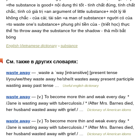
=the substance is good+ nội dung thì tốt - tính chất đúng, tính chất
chắc, tính có giá trị =an argument of little substance+ một lý lẽ
không chắc - của cải; tài sản =a man of substance+ người có của
=to waste one's substance+ phung phí tiền của - (triết học) thực
thể !to throw away the substance for the shadow - thả mồi bắt
bóng
English-Vietnamese dictionary
substance
>
См. также в других словарях:
waste away
— ˌwaste a ˈway [intransitive] [present tense
I/you/we/they waste away he/she/it wastes away present participle
wasting away past tense …
Useful english dictionary
waste away
— {v.} To become more thin and weak every day. *
/Jane is wasting away with tuberculosis./ * /After Mrs. Barnes died,
her husband wasted away with grief./ …
Dictionary of American idioms
waste away
— {v.} To become more thin and weak every day. *
/Jane is wasting away with tuberculosis./ * /After Mrs. Barnes died,
her husband wasted away with grief./ …
Dictionary of American idioms