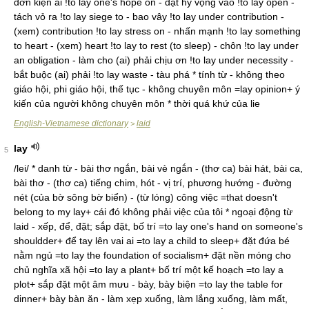
đơn kiện ai !to lay one's hope on - đặt hy vọng vào !to lay open -
tách vỏ ra !to lay siege to - bao vây !to lay under contribution -
(xem) contribution !to lay stress on - nhấn mạnh !to lay something
to heart - (xem) heart !to lay to rest (to sleep) - chôn !to lay under
an obligation - làm cho (ai) phải chịu ơn !to lay under necessity -
bắt buộc (ai) phải !to lay waste - tàu phá * tính từ - không theo
giáo hội, phi giáo hội, thế tục - không chuyên môn =lay opinion+ ý
kiến của người không chuyên môn * thời quá khứ của lie
English-Vietnamese dictionary
laid
>
lay
5
/lei/ * danh từ - bài thơ ngắn, bài vè ngắn - (thơ ca) bài hát, bài ca,
bài thơ - (thơ ca) tiếng chim, hót - vị trí, phương hướng - đường
nét (của bờ sông bờ biển) - (từ lóng) công việc =that doesn't
belong to my lay+ cái đó không phải việc của tôi * ngoại động từ
laid - xếp, để, đặt; sắp đặt, bố trí =to lay one's hand on someone's
shouldder+ để tay lên vai ai =to lay a child to sleep+ đặt đứa bé
nằm ngủ =to lay the foundation of socialism+ đặt nền móng cho
chủ nghĩa xã hội =to lay a plant+ bố trí một kế hoạch =to lay a
plot+ sắp đặt một âm mưu - bày, bày biện =to lay the table for
dinner+ bày bàn ăn - làm xẹp xuống, làm lắng xuống, làm mất,