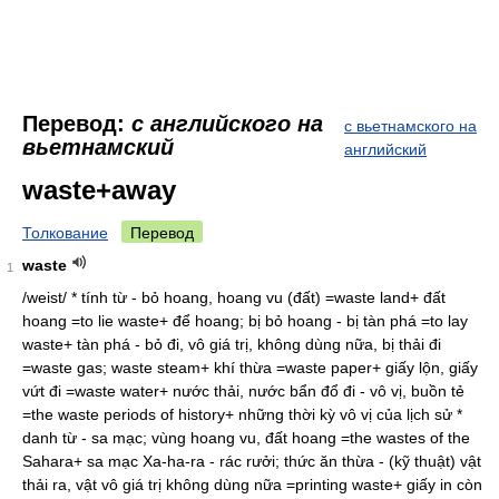
Перевод:
с английского на
с вьетнамского на
вьетнамский
английский
waste+away
Толкование
Перевод
waste
1
/weist/ * tính từ - bỏ hoang, hoang vu (đất) =waste land+ đất
hoang =to lie waste+ để hoang; bị bỏ hoang - bị tàn phá =to lay
waste+ tàn phá - bỏ đi, vô giá trị, không dùng nữa, bị thải đi
=waste gas; waste steam+ khí thừa =waste paper+ giấy lộn, giấy
vứt đi =waste water+ nước thải, nước bẩn đổ đi - vô vị, buồn tẻ
=the waste periods of history+ những thời kỳ vô vị của lịch sử *
danh từ - sa mạc; vùng hoang vu, đất hoang =the wastes of the
Sahara+ sa mạc Xa-ha-ra - rác rưởi; thức ăn thừa - (kỹ thuật) vật
thải ra, vật vô giá trị không dùng nữa =printing waste+ giấy in còn