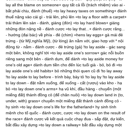
lay all the blame on someone+ quy tất cả lỗi (trách nhiệm) vào ai -
bắt phải chịu, đánh (thuế) =to lay heavy taxes on something+ đánh
thuế nặng vào cái gì - trải lên, phủ lên =to lay a floor with a carpet+
trải thảm lên sàn - đánh, giáng (đòn) =to lay hard blows+ giáng
những đòn nặng nề - đánh cược =to lay that...+ đánh cược răng...
- hướng (đại bác) về phía - đẻ (chim) =hens lay eggs+ gà mái đẻ
trứng - (từ Mỹ,nghĩa Mỹ), (từ lóng) ăn nằm với, giao hợp với * nội
động từ - nằm - đánh cược - đẻ trứng (gà) !to lay aside - gác sang
một bên, không nghĩ tới =to lay aside one's sorrow+ gác nỗi buồn
riêng sang một bên - dành dụm, để dành =to lay aside money for
one's old age+ dành dụm tiền cho đến lúc tuổi già - bỏ, bỏ đi =to
lay aside one's old habits+ bỏ những thói quen cũ đi !to lay away
!to lay aside to lay before - trình bày, bày tỏ !to lay by !to lay aside
to lay down - đặt nằm xuống, để xuống - cất (rượu) vào kho - hạ
bỏ =to lay down one's arms+ hạ vũ khí, đầu hàng - chuyển (một
miếng đất) thành đồng cỏ (để chăn nuôi) =to lay down land in (to,
under, with) grass+ chuyển một miếng đất thành cánh đồng cỏ -
hy sinh =to lay down one's life for the fatherland+ hy sinh tính
mệnh cho tổ quốc - đánh cược, cược =to lay down on the result of
the race+ đánh cược về kết quả cuộc chạy đua - sắp đặt, dự kiến,
bắt đầu xây dựng =to lay down a railway+ bắt đầu xây dựng một