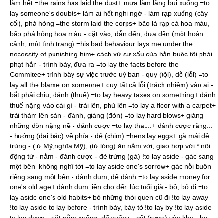
làm hết =the rains has laid the dust+ mưa làm lắng bụi xuống =to
lay someone's doubts+ làm ai hết nghi ngờ - làm rạp xuống (cây
cối), phá hỏng =the storm laid the corps+ bão là rạp cả hoa màu,
bão phá hỏng hoa màu - đặt vào, dẫn đến, đưa đến (một hoàn
cảnh, một tình trạng) =his bad behaviour lays me under the
necessity of punishing him+ cách xử sự xấu của hắn buộc tôi phải
phạt hắn - trình bày, đưa ra =to lay the facts before the
Commitee+ trình bày sự việc trước uỷ ban - quy (tội), đỗ (lỗi) =to
lay all the blame on someone+ quy tất cả lỗi (trách nhiệm) vào ai -
bắt phải chịu, đánh (thuế) =to lay heavy taxes on something+ đánh
thuế nặng vào cái gì - trải lên, phủ lên =to lay a floor with a carpet+
trải thảm lên sàn - đánh, giáng (đòn) =to lay hard blows+ giáng
những đòn nặng nề - đánh cược =to lay that...+ đánh cược răng...
- hướng (đại bác) về phía - đẻ (chim) =hens lay eggs+ gà mái đẻ
trứng - (từ Mỹ,nghĩa Mỹ), (từ lóng) ăn nằm với, giao hợp với * nội
động từ - nằm - đánh cược - đẻ trứng (gà) !to lay aside - gác sang
một bên, không nghĩ tới =to lay aside one's sorrow+ gác nỗi buồn
riêng sang một bên - dành dụm, để dành =to lay aside money for
one's old age+ dành dụm tiền cho đến lúc tuổi già - bỏ, bỏ đi =to
lay aside one's old habits+ bỏ những thói quen cũ đi !to lay away
!to lay aside to lay before - trình bày, bày tỏ !to lay by !to lay aside
to lay down - đặt nằm xuống, để xuống - cất (rượu) vào kho - hạ