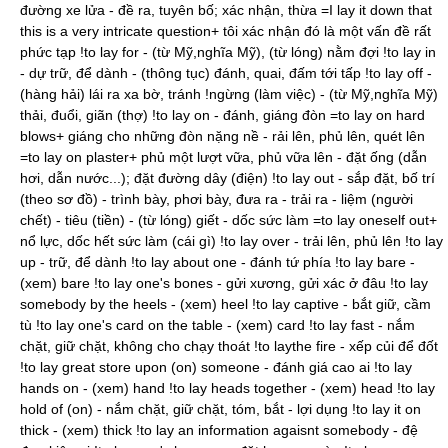
đường xe lửa - đề ra, tuyên bố; xác nhận, thừa =I lay it down that
this is a very intricate question+ tôi xác nhận đó là một vấn đề rất
phức tạp !to lay for - (từ Mỹ,nghĩa Mỹ), (từ lóng) nằm đợi !to lay in
- dự trữ, để dành - (thông tục) đánh, quai, đấm tới tấp !to lay off -
(hàng hải) lái ra xa bờ, tránh !ngừng (làm việc) - (từ Mỹ,nghĩa Mỹ)
thải, đuổi, giãn (thợ) !to lay on - đánh, giáng đòn =to lay on hard
blows+ giáng cho những đòn nặng nề - rải lên, phủ lên, quét lên
=to lay on plaster+ phủ một lượt vữa, phủ vữa lên - đặt ống (dẫn
hơi, dẫn nước...); đặt đường dây (điện) !to lay out - sắp đặt, bố trí
(theo sơ đồ) - trình bày, phơi bày, đưa ra - trải ra - liệm (người
chết) - tiêu (tiền) - (từ lóng) giết - dốc sức làm =to lay oneself out+
nổ lực, dốc hết sức làm (cái gì) !to lay over - trải lên, phủ lên !to lay
up - trữ, để dành !to lay about one - đánh tứ phía !to lay bare -
(xem) bare !to lay one's bones - gửi xương, gửi xác ở đâu !to lay
somebody by the heels - (xem) heel !to lay captive - bắt giữ, cầm
tù !to lay one's card on the table - (xem) card !to lay fast - nắm
chặt, giữ chặt, không cho chạy thoát !to laythe fire - xếp củi để đốt
!to lay great store upon (on) someone - đánh giá cao ai !to lay
hands on - (xem) hand !to lay heads together - (xem) head !to lay
hold of (on) - nắm chặt, giữ chặt, tóm, bắt - lợi dụng !to lay it on
thick - (xem) thick !to lay an information agaisnt somebody - đệ