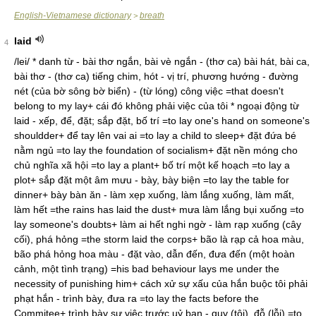
English-Vietnamese dictionary
breath
>
laid
4
/lei/ * danh từ - bài thơ ngắn, bài vè ngắn - (thơ ca) bài hát, bài ca,
bài thơ - (thơ ca) tiếng chim, hót - vị trí, phương hướng - đường
nét (của bờ sông bờ biển) - (từ lóng) công việc =that doesn't
belong to my lay+ cái đó không phải việc của tôi * ngoại động từ
laid - xếp, để, đặt; sắp đặt, bố trí =to lay one's hand on someone's
shouldder+ để tay lên vai ai =to lay a child to sleep+ đặt đứa bé
nằm ngủ =to lay the foundation of socialism+ đặt nền móng cho
chủ nghĩa xã hội =to lay a plant+ bố trí một kế hoạch =to lay a
plot+ sắp đặt một âm mưu - bày, bày biện =to lay the table for
dinner+ bày bàn ăn - làm xẹp xuống, làm lắng xuống, làm mất,
làm hết =the rains has laid the dust+ mưa làm lắng bụi xuống =to
lay someone's doubts+ làm ai hết nghi ngờ - làm rạp xuống (cây
cối), phá hỏng =the storm laid the corps+ bão là rạp cả hoa màu,
bão phá hỏng hoa màu - đặt vào, dẫn đến, đưa đến (một hoàn
cảnh, một tình trạng) =his bad behaviour lays me under the
necessity of punishing him+ cách xử sự xấu của hắn buộc tôi phải
phạt hắn - trình bày, đưa ra =to lay the facts before the
Commitee+ trình bày sự việc trước uỷ ban - quy (tội), đỗ (lỗi) =to