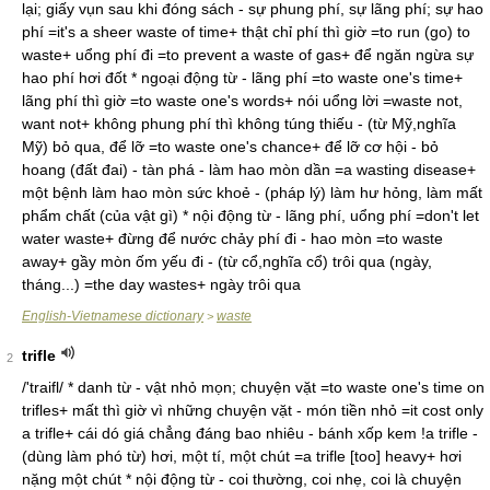
lại; giấy vụn sau khi đóng sách - sự phung phí, sự lãng phí; sự hao
phí =it's a sheer waste of time+ thật chỉ phí thì giờ =to run (go) to
waste+ uổng phí đi =to prevent a waste of gas+ để ngăn ngừa sự
hao phí hơi đốt * ngoại động từ - lãng phí =to waste one's time+
lãng phí thì giờ =to waste one's words+ nói uổng lời =waste not,
want not+ không phung phí thì không túng thiếu - (từ Mỹ,nghĩa
Mỹ) bỏ qua, để lỡ =to waste one's chance+ để lỡ cơ hội - bỏ
hoang (đất đai) - tàn phá - làm hao mòn dần =a wasting disease+
một bệnh làm hao mòn sức khoẻ - (pháp lý) làm hư hỏng, làm mất
phẩm chất (của vật gì) * nội động từ - lãng phí, uổng phí =don't let
water waste+ đừng để nước chảy phí đi - hao mòn =to waste
away+ gầy mòn ốm yếu đi - (từ cổ,nghĩa cổ) trôi qua (ngày,
tháng...) =the day wastes+ ngày trôi qua
English-Vietnamese dictionary
waste
>
trifle
2
/'traifl/ * danh từ - vật nhỏ mọn; chuyện vặt =to waste one's time on
trifles+ mất thì giờ vì những chuyện vặt - món tiền nhỏ =it cost only
a trifle+ cái dó giá chẳng đáng bao nhiêu - bánh xốp kem !a trifle -
(dùng làm phó từ) hơi, một tí, một chút =a trifle [too] heavy+ hơi
nặng một chút * nội động từ - coi thường, coi nhẹ, coi là chuyện