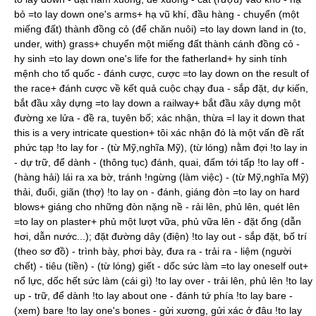
bỏ =to lay down one's arms+ hạ vũ khí, đầu hàng - chuyển (một
miếng đất) thành đồng cỏ (để chăn nuôi) =to lay down land in (to,
under, with) grass+ chuyển một miếng đất thành cánh đồng cỏ -
hy sinh =to lay down one's life for the fatherland+ hy sinh tính
mệnh cho tổ quốc - đánh cược, cược =to lay down on the result of
the race+ đánh cược về kết quả cuộc chạy đua - sắp đặt, dự kiến,
bắt đầu xây dựng =to lay down a railway+ bắt đầu xây dựng một
đường xe lửa - đề ra, tuyên bố; xác nhận, thừa =I lay it down that
this is a very intricate question+ tôi xác nhận đó là một vấn đề rất
phức tạp !to lay for - (từ Mỹ,nghĩa Mỹ), (từ lóng) nằm đợi !to lay in
- dự trữ, để dành - (thông tục) đánh, quai, đấm tới tấp !to lay off -
(hàng hải) lái ra xa bờ, tránh !ngừng (làm việc) - (từ Mỹ,nghĩa Mỹ)
thải, đuổi, giãn (thợ) !to lay on - đánh, giáng đòn =to lay on hard
blows+ giáng cho những đòn nặng nề - rải lên, phủ lên, quét lên
=to lay on plaster+ phủ một lượt vữa, phủ vữa lên - đặt ống (dẫn
hơi, dẫn nước...); đặt đường dây (điện) !to lay out - sắp đặt, bố trí
(theo sơ đồ) - trình bày, phơi bày, đưa ra - trải ra - liệm (người
chết) - tiêu (tiền) - (từ lóng) giết - dốc sức làm =to lay oneself out+
nổ lực, dốc hết sức làm (cái gì) !to lay over - trải lên, phủ lên !to lay
up - trữ, để dành !to lay about one - đánh tứ phía !to lay bare -
(xem) bare !to lay one's bones - gửi xương, gửi xác ở đâu !to lay