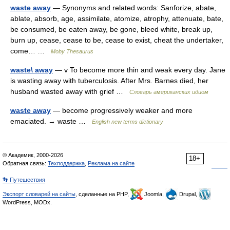
waste away
— Synonyms and related words: Sanforize, abate,
ablate, absorb, age, assimilate, atomize, atrophy, attenuate, bate,
be consumed, be eaten away, be gone, bleed white, break up,
burn up, cease, cease to be, cease to exist, cheat the undertaker,
come… …
Moby Thesaurus
waste\ away
— v To become more thin and weak every day. Jane
is wasting away with tuberculosis. After Mrs. Barnes died, her
husband wasted away with grief …
Словарь американских идиом
waste away
— become progressively weaker and more
emaciated. → waste …
English new terms dictionary
© Академик, 2000-2026
18+
Обратная связь:
Техподдержка
,
Реклама на сайте
👣 Путешествия
Экспорт словарей на сайты
, сделанные на PHP,
Joomla,
Drupal,
WordPress, MODx.