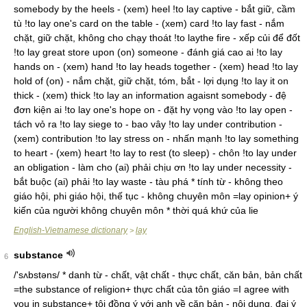
somebody by the heels - (xem) heel !to lay captive - bắt giữ, cầm
tù !to lay one's card on the table - (xem) card !to lay fast - nắm
chặt, giữ chặt, không cho chạy thoát !to laythe fire - xếp củi để đốt
!to lay great store upon (on) someone - đánh giá cao ai !to lay
hands on - (xem) hand !to lay heads together - (xem) head !to lay
hold of (on) - nắm chặt, giữ chặt, tóm, bắt - lợi dụng !to lay it on
thick - (xem) thick !to lay an information agaisnt somebody - đệ
đơn kiện ai !to lay one's hope on - đặt hy vọng vào !to lay open -
tách vỏ ra !to lay siege to - bao vây !to lay under contribution -
(xem) contribution !to lay stress on - nhấn mạnh !to lay something
to heart - (xem) heart !to lay to rest (to sleep) - chôn !to lay under
an obligation - làm cho (ai) phải chịu ơn !to lay under necessity -
bắt buộc (ai) phải !to lay waste - tàu phá * tính từ - không theo
giáo hội, phi giáo hội, thế tục - không chuyên môn =lay opinion+ ý
kiến của người không chuyên môn * thời quá khứ của lie
English-Vietnamese dictionary
lay
>
substance
6
/'sʌbstəns/ * danh từ - chất, vật chất - thực chất, căn bản, bản chất
=the substance of religion+ thực chất của tôn giáo =I agree with
you in substance+ tôi đồng ý với anh về căn bản - nội dung, đại ý