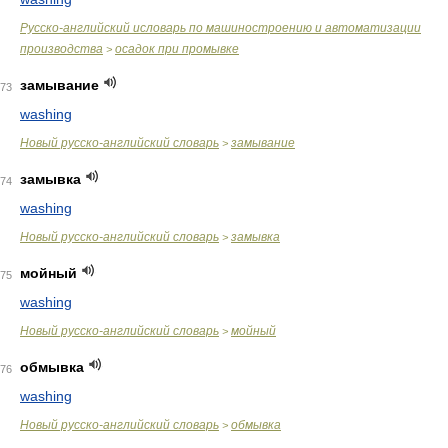
Русско-английский исловарь по машиностроению и автоматизации
производства
осадок при промывке
>
замывание
73
washing
Новый русско-английский словарь
замывание
>
замывка
74
washing
Новый русско-английский словарь
замывка
>
мойный
75
washing
Новый русско-английский словарь
мойный
>
обмывка
76
washing
Новый русско-английский словарь
обмывка
>