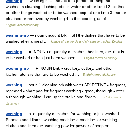
washing
— [wôsh′iŋ] n. 1. the act of a person or thing that
washes; a cleaning, flushing, etc. in water or other liquid 2. clothes
or other things washed or to be washed, esp. at one time 3. matter
obtained or removed by washing 4. a thin coating, as of… …
English World dictionary
washing-up
— noun uncount BRITISH the dishes that have to be
washed after a meal …
Usage of the words and phrases in modern English
washing
— ► NOUN ▪ a quantity of clothes, bedlinen, etc. that is
to be washed or has just been washed …
English terms dictionary
washing-up
— ► NOUN Brit. ▪ crockery, cutlery, and other
kitchen utensils that are to be washed …
English terms dictionary
washing
— noun 1 cleaning sth with water ADJECTIVE ▪ frequent,
repeated ▪ shampoo for frequent washing ▪ good, thorough ▪ After
a thorough washing, I cut up the stalks and florets …
Collocations
dictionary
washing
— n. a quantity of clothes for washing or just washed.
Phrases and idioms: washing machine a machine for washing
clothes and linen etc. washing powder powder of soap or