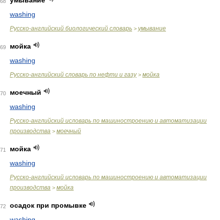
умывание
68
washing
Русско-английский биологический словарь
умывание
>
мойка
69
washing
Русско-английский словарь по нефти и газу
мойка
>
моечный
70
washing
Русско-английский исловарь по машиностроению и автоматизации
производства
моечный
>
мойка
71
washing
Русско-английский исловарь по машиностроению и автоматизации
производства
мойка
>
осадок при промывке
72
washing