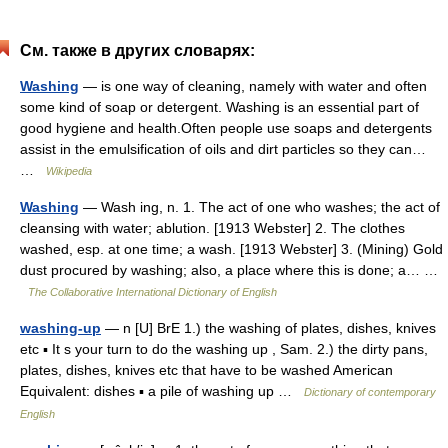
См. также в других словарях:
Washing
— is one way of cleaning, namely with water and often
some kind of soap or detergent. Washing is an essential part of
good hygiene and health.Often people use soaps and detergents
assist in the emulsification of oils and dirt particles so they can…
…
Wikipedia
Washing
— Wash ing, n. 1. The act of one who washes; the act of
cleansing with water; ablution. [1913 Webster] 2. The clothes
washed, esp. at one time; a wash. [1913 Webster] 3. (Mining) Gold
dust procured by washing; also, a place where this is done; a… …
The Collaborative International Dictionary of English
washing-up
— n [U] BrE 1.) the washing of plates, dishes, knives
etc ▪ It s your turn to do the washing up , Sam. 2.) the dirty pans,
plates, dishes, knives etc that have to be washed American
Equivalent: dishes ▪ a pile of washing up …
Dictionary of contemporary
English