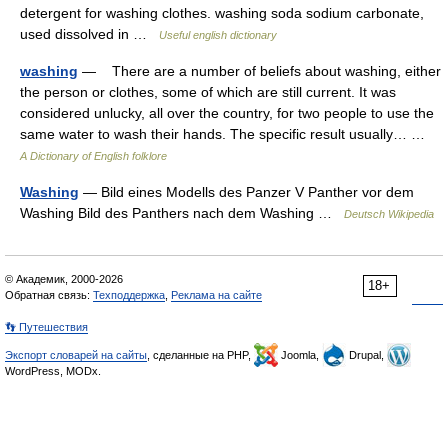
detergent for washing clothes. washing soda sodium carbonate,
used dissolved in …
Useful english dictionary
washing
— There are a number of beliefs about washing, either
the person or clothes, some of which are still current. It was
considered unlucky, all over the country, for two people to use the
same water to wash their hands. The specific result usually… …
A Dictionary of English folklore
Washing
— Bild eines Modells des Panzer V Panther vor dem
Washing Bild des Panthers nach dem Washing …
Deutsch Wikipedia
© Академик, 2000-2026
18+
Обратная связь:
Техподдержка
,
Реклама на сайте
👣 Путешествия
Экспорт словарей на сайты
, сделанные на PHP,
Joomla,
Drupal,
WordPress, MODx.