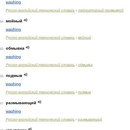
washing
Русско-английский технический словарь
лабораторный промывной
>
мойный
64
washing
Русско-английский технический словарь
мойный
>
обмывка
65
washing
Русско-английский технический словарь
обмывка
>
подмыв
66
washing
Русско-английский технический словарь
подмыв
>
размывающий
67
washing
Русско-английский технический словарь
размывающий
>