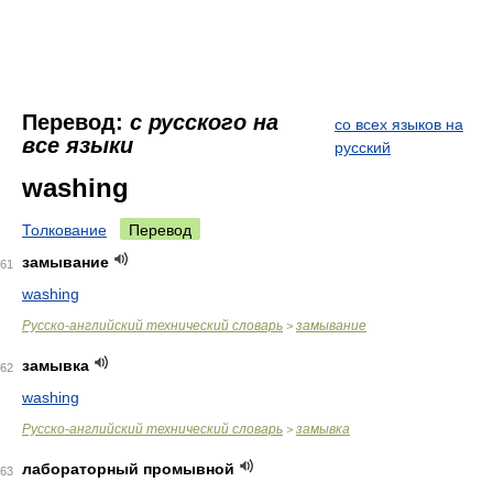
Перевод:
с русского на
со всех языков на
все языки
русский
washing
Толкование
Перевод
замывание
61
washing
Русско-английский технический словарь
замывание
>
замывка
62
washing
Русско-английский технический словарь
замывка
>
лабораторный промывной
63