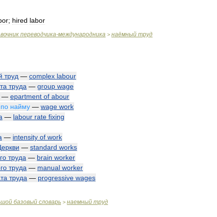
bor
;
hired
labor
вочник
переводчика
-
международника
наёмный
труд
>
й
труд
—
complex
labour
та
труда
—
group
wage
—
epartment
of
abour
по
найму
—
wage
work
а
—
labour
rate
fixing
а
—
intensity
of
work
Церкви
—
standard
works
го
труда
—
brain
worker
го
труда
—
manual
worker
та
труда
—
progressive
wages
ьшой
базовый
словарь
наемный
труд
>