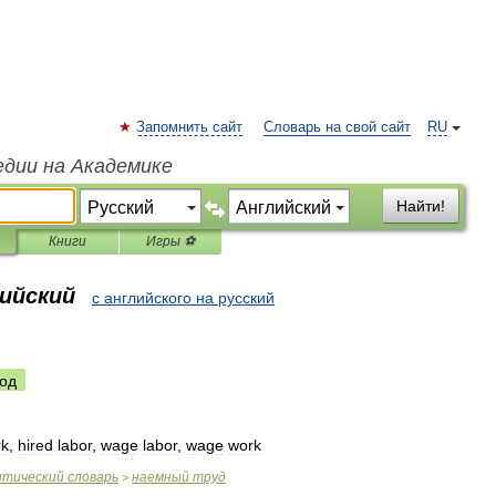
Запомнить сайт
Словарь на свой сайт
RU
едии на Академике
Найти!
Книги
Игры ⚽
лийский
с английского на русский
од
rk
,
hired
labor
,
wage
labor
,
wage
work
итический
словарь
наемный
труд
>