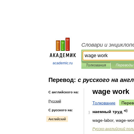
Словари и энциклоп
academic.ru
Толкования
Переводы
Перевод:
с русского на анг
wage work
С английского на:
Русский
Толкование
Перев
С русского на:
наемный
труд
1
Английский
wage
-
labor
,
wage
-
wo
Русско
-
английский
пол