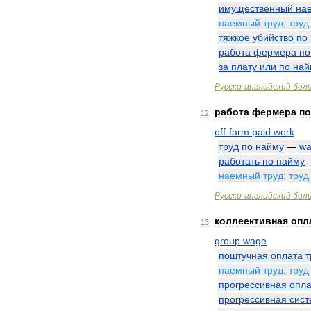
имущественный
на
наемный
труд
;
труд
тяжкое
убийство
по
работа
фермера
по
за
плату
или
по
най
Русско
-
английский
бол
работа
фермера
по
12
off
-
farm
paid
work
труд
по
найму
—
wa
работать
по
найму
наемный
труд
;
труд
Русско
-
английский
бол
коллеективная
опл
13
group
wage
поштучная
оплата
т
наемный
труд
;
труд
прогрессивная
опла
прогрессивная
сист