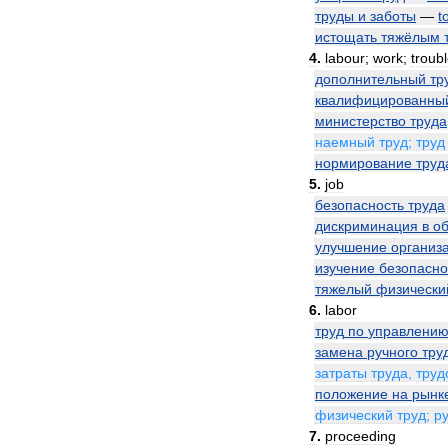
труды
и
заботы
—
to
истощать
тяжёлым
4
.
labour
;
work
;
troub
дополнительный
тр
квалифицированны
министерство
труда
наемный
труд
;
труд
нормирование
труд
5
.
job
безопасность
труда
дискриминация
в
об
улучшение
организ
изучение
безопасно
тяжелый
физически
6
.
labor
труд
по
управлени
замена
ручного
тру
затраты
труда
,
труд
положение
на
рынк
физический
труд
;
р
7
.
proceeding