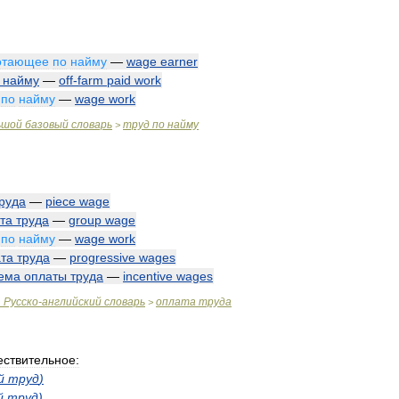
отающее
по
найму
—
wage
earner
найму
—
off
-
farm
paid
work
по
найму
—
wage
work
ьшой
базовый
словарь
труд
по
найму
>
руда
—
piece
wage
та
труда
—
group
wage
по
найму
—
wage
work
та
труда
—
progressive
wages
ема
оплаты
труда
—
incentive
wages
.
Русско
-
английский
словарь
оплата
труда
>
ствительное:
й
труд
)
й
труд
)