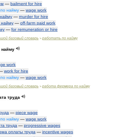
ем
—
bailment
for
hire
по
найму
—
wage
work
найму
—
murder
for
hire
найму
—
off
-
farm
paid
work
му
—
for
remuneration
or
hire
ьшой
базовый
словарь
работать
по
найму
>
найму
ge
work
—
work
for
hire
по
найму
—
wage
work
ьшой
базовый
словарь
работа
фермера
по
найму
>
ата
труда
руда
—
piece
wage
по
найму
—
wage
work
та
труда
—
progressive
wages
ема
оплаты
труда
—
incentive
wages