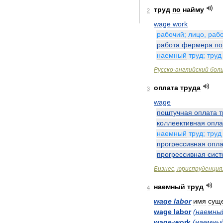
труд
по
найму
2
wage
work
рабочий
;
лицо
,
раб
работа
фермера
по
наемный
труд
;
труд
Русско
-
английский
бол
оплата
труда
3
wage
поштучная
оплата
т
коллеективная
опла
наемный
труд
;
труд
прогрессивная
опла
прогрессивная
сист
Бизнес
,
юриспруденция
наемный
труд
4
wage
labor
имя
суще
wage
labor
(
наемны
wage
-
work
(
наемны