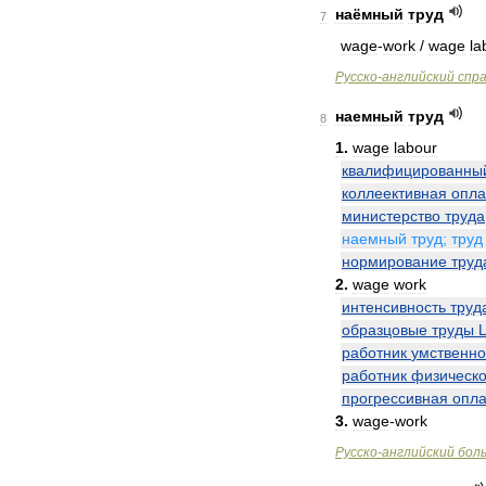
наёмный
труд
7
wage
-
work
/
wage
la
Русско
-
английский
спра
наемный
труд
8
1
.
wage
labour
квалифицированны
коллеективная
опла
министерство
труда
наемный
труд
;
труд
нормирование
труд
2
.
wage
work
интенсивность
труд
образцовые
труды
работник
умственно
работник
физическо
прогрессивная
опла
3
.
wage
-
work
Русско
-
английский
бол