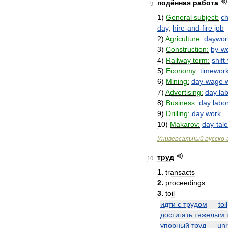
подённая
работа
9
1
)
General
subject:
ch
day
,
hire
-
and
-
fire
job
2
)
Agriculture:
daywor
3
)
Construction:
by
-
w
4
)
Railway
term:
shift
-
5
)
Economy:
timewor
6
)
Mining:
day
-
wage
7
)
Advertising:
day
la
8
)
Business:
day
labo
9
)
Drilling:
day
work
10
)
Makarov:
day
-
tale
Универсальный
русско
-
труд
10
1
.
transacts
2
.
proceedings
3
.
toil
идти
с
трудом
—
toil
достигать
тяжелым
упорный
труд
—
unr