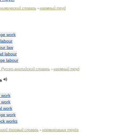
онимический
словарь
наемный
труд
>
ge
work
labour
our
law
ad
labour
ge
labour
.
Русско
-
английский
словарь
наемный
труд
>
а
work
work
l
work
ge
work
ock
works
ьшой
базовый
словарь
нормировщик
труда
>