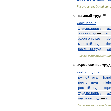
Русско
-
английский
син
наемный
труд
5
wage
labour
труд
по
найму
—
wa
живой
труд
—
direct
закон
о
труде
—
lab
мертвый
труд
—
de
наёмный
труд
—
wa
Бизнес
,
юриспруденция
нормировщик
труд
6
work
study
man
ручной
труд
—
hand
ночной
труд
—
night
равный
труд
—
equa
труд
по
найму
—
wa
ударный
труд
—
sh
Русско
-
английский
бол