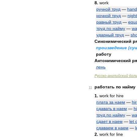
8
.
work
ручной
труд
—
hand
ночной
труд
—
night
равный
труд
—
equa
труд
по
найму
—
wa
ударный
труд
—
sh
Синонимический
р
произведение
(
су
работу
Антонимический
ря
лень
Русско
-
английский
бол
работать
по
найму
11
1
.
work
for
hire
плата
за
наем
—
hi
сдавать
в
наем
—
h
труд
по
найму
—
wa
сдает
в
наем
—
let
сдаваем
в
наем
—
l
2
.
work
for
line