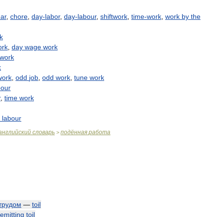
ar
,
chore
,
day
-
labor
,
day
-
labour
,
shiftwork
,
time
-
work
,
work
by
the
k
ork
,
day
wage
work
work
k
work
,
odd
job
,
odd
work
,
tune
work
bour
r
,
time
work
labour
английский
словарь
подённая
работа
>
трудом
—
toil
emitting
toil