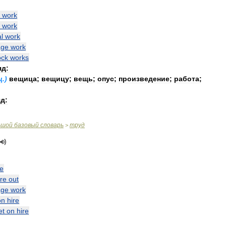
work
work
l
work
ge
work
ock
works
яд:
щ
.)
вещица
;
вещицу
;
вещь
;
опус
;
произведение
;
работа
;
д:
ьшой
базовый
словарь
труд
>
re
ire
out
ge
work
on
hire
et
on
hire