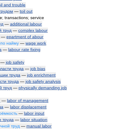
il
and
trouble
трудом
—
toil
out
le
;
transactions
;
service
уд
—
additional
labour
й
труд
—
complex
labour
—
epartment
of
abour
по
найму
—
wage
work
а
—
labour
rate
fixing
—
job
safety
ласти
труда
—
job
bias
ации
труда
—
job
enrichment
сти
труда
—
job
safety
analysis
й
труд
—
physically
demanding
job
ю
—
labor
of
management
да
—
labor
displacement
оёмкость
—
labor
input
е
труда
—
labor
situation
учной
труд
—
manual
labor