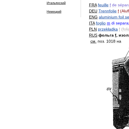
Итальянский
FRA
feuille
f
de
sépar
DEU
Trennfolie
f
(
Aluf
Немецкий
ENG
aluminium
foil
se
ITA
foglio
m
di
separa
PLN
przekładka
f
(
foli
RUS
фольга
f
,
изол
см
.
поз
.
1018
на