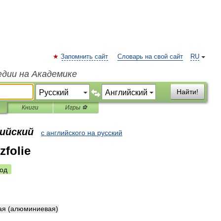
Запомнить сайт
Словарь на свой сайт
RU
едии на Академике
Найти!
Книги
Игры ⚽
лийский
с английского на русский
folie
од
ая
(
алюминиевая
)