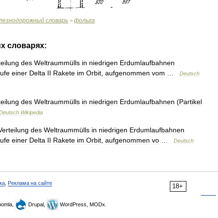
лезнодорожный
словарь
фольга
>
их
словарях:
teilung
des
Weltraummülls
in
niedrigen
Erdumlaufbahnen
tufe
einer
Delta
II
Rakete
im
Orbit
,
aufgenommen
vom
…
Deutsch
teilung
des
Weltraummülls
in
niedrigen
Erdumlaufbahnen
(
Partikel
Deutsch
Wikipedia
Verteilung
des
Weltraummülls
in
niedrigen
Erdumlaufbahnen
tufe
einer
Delta
II
Rakete
im
Orbit
,
aufgenommen
vo
…
Deutsch
ка
,
Реклама на сайте
18+
omla,
Drupal,
WordPress, MODx.