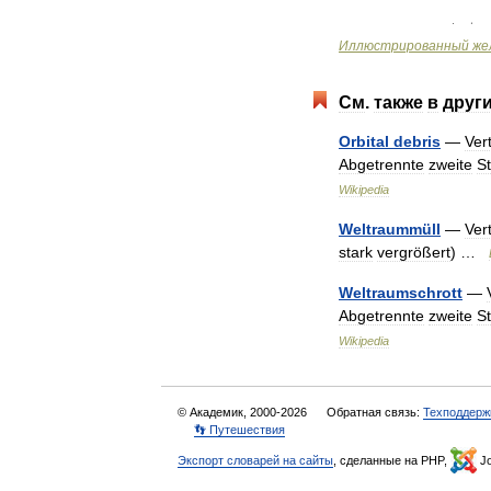
Иллюстрированный
же
См
.
также
в
друг
Orbital
debris
—
Ver
Abgetrennte
zweite
S
Wikipedia
Weltraummüll
—
Ver
stark
vergrößert
) …
Weltraumschrott
—
Abgetrennte
zweite
S
Wikipedia
© Академик, 2000-2026
Обратная связь:
Техподдерж
👣 Путешествия
Экспорт словарей на сайты
, сделанные на PHP,
Jo