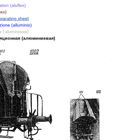
ation
(
aluflex
)
lex
)
parating
sheet
zione
(
alluminio
)
a
f
aluminiowa
)
яционная
(
алюминиевая
)