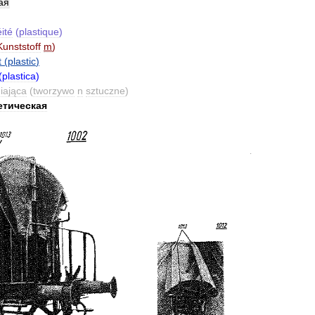
ая
ité
(
plastique
)
Kunststoff
m
)
t
(
plastic
)
(
plastica
)
iająca
(
tworzywo
n
sztuczne
)
етическая