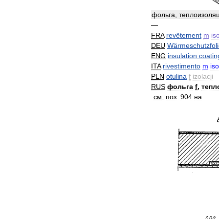
фольга
,
теплоизоля
—
FRA
revêtement
m
is
DEU
Wärmeschutzfoli
ENG
insulation
coatin
ITA
rivestimento
m
is
PLN
otulina
f
izolacji
RUS
фольга
f
,
тепл
см
.
поз
.
904
на