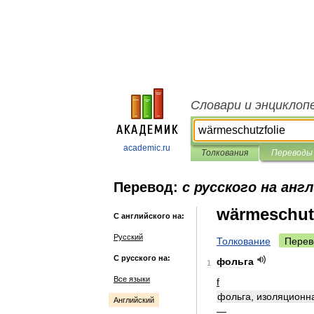
Словари и энциклоп
academic.ru
Толкования
Переводы
Перевод:
с русского на анг
wärmeschutz
С английского на:
Русский
Толкование
Перев
С русского на:
фольга
1
Все языки
f
фольга
,
изоляционн
Английский
—