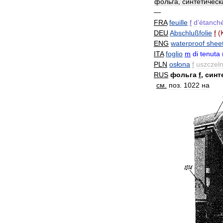
фольга
,
синтетическ
—
FRA
feuille
f
d
’
étanché
DEU
Abschlußfolie
f
(
ENG
waterproof
shee
ITA
foglio
m
di
tenuta
PLN
osłona
f
uszczeln
RUS
фольга
f
,
синт
см
.
поз
.
1022
на