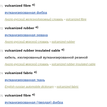
vulcanized fibre
71
вулканизированная фибра
Англо-русский железнодорожный словарь
vulcanized fibre
>
vulcanized rubber
72
вулканизированная ревана
Англо-русский морской словарь
vulcanized rubber
>
vulcanized rubber insulated cable
73
кабель, изолированный вулканизированной резиной
Англо-русский морской словарь
vulcanized rubber insulated cable
>
vulcanized fabric
74
вулканизированная ткань
English-russian automobile dictionary
vulcanized fabric
>
vulcanized fibre
75
вулканизированная (твердая) фибра