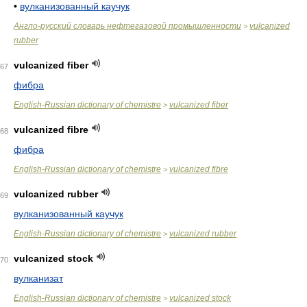
•
вулканизованный каучук
Англо-русский словарь нефтегазовой промышленности
vulcanized
>
rubber
vulcanized fiber
67
фибра
English-Russian dictionary of chemistre
vulcanized fiber
>
vulcanized fibre
68
фибра
English-Russian dictionary of chemistre
vulcanized fibre
>
vulcanized rubber
69
вулканизованный каучук
English-Russian dictionary of chemistre
vulcanized rubber
>
vulcanized stock
70
вулканизат
English-Russian dictionary of chemistre
vulcanized stock
>