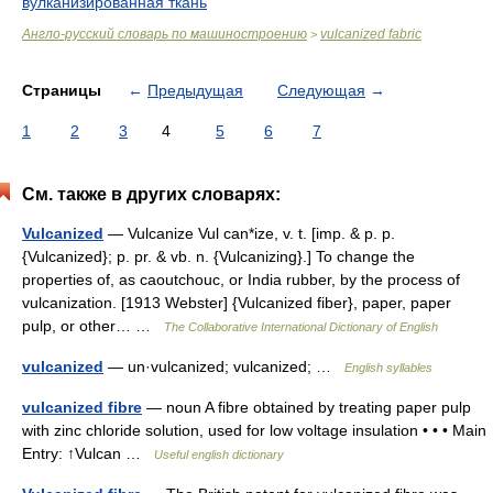
вулканизированная ткань
Англо-русский словарь по машиностроению
vulcanized fabric
>
Страницы
←
Предыдущая
Следующая
→
1
2
3
4
5
6
7
См. также в других словарях:
Vulcanized
— Vulcanize Vul can*ize, v. t. [imp. & p. p.
{Vulcanized}; p. pr. & vb. n. {Vulcanizing}.] To change the
properties of, as caoutchouc, or India rubber, by the process of
vulcanization. [1913 Webster] {Vulcanized fiber}, paper, paper
pulp, or other… …
The Collaborative International Dictionary of English
vulcanized
— un·vulcanized; vulcanized; …
English syllables
vulcanized fibre
— noun A fibre obtained by treating paper pulp
with zinc chloride solution, used for low voltage insulation • • • Main
Entry: ↑Vulcan …
Useful english dictionary