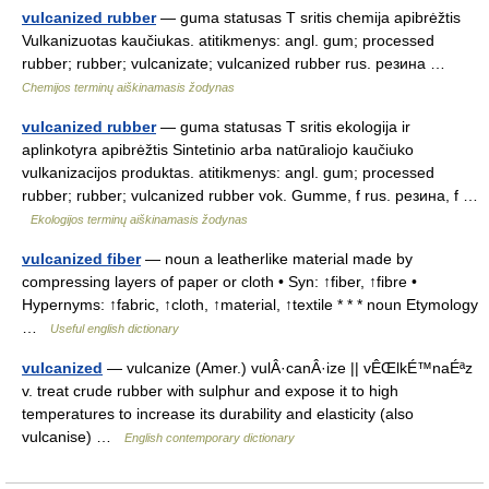
vulcanized rubber
— guma statusas T sritis chemija apibrėžtis
Vulkanizuotas kaučiukas. atitikmenys: angl. gum; processed
rubber; rubber; vulcanizate; vulcanized rubber rus. резина …
Chemijos terminų aiškinamasis žodynas
vulcanized rubber
— guma statusas T sritis ekologija ir
aplinkotyra apibrėžtis Sintetinio arba natūraliojo kaučiuko
vulkanizacijos produktas. atitikmenys: angl. gum; processed
rubber; rubber; vulcanized rubber vok. Gumme, f rus. резина, f …
Ekologijos terminų aiškinamasis žodynas
vulcanized fiber
— noun a leatherlike material made by
compressing layers of paper or cloth • Syn: ↑fiber, ↑fibre •
Hypernyms: ↑fabric, ↑cloth, ↑material, ↑textile * * * noun Etymology
…
Useful english dictionary
vulcanized
— vulcanize (Amer.) vulÂ·canÂ·ize || vÊŒlkÉ™naÉªz
v. treat crude rubber with sulphur and expose it to high
temperatures to increase its durability and elasticity (also
vulcanise) …
English contemporary dictionary