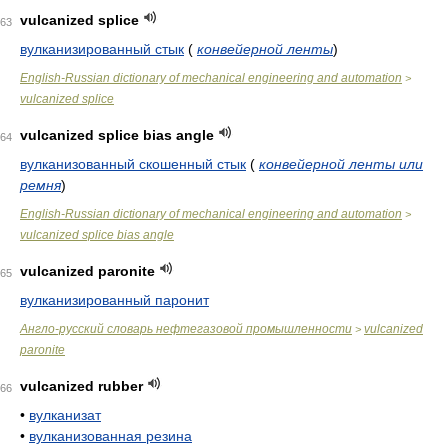
vulcanized splice
63
вулканизированный стык
(
конвейерной ленты
)
English-Russian dictionary of mechanical engineering and automation
>
vulcanized splice
vulcanized splice bias angle
64
вулканизованный скошенный стык
(
конвейерной ленты или
ремня
)
English-Russian dictionary of mechanical engineering and automation
>
vulcanized splice bias angle
vulcanized paronite
65
вулканизированный паронит
Англо-русский словарь нефтегазовой промышленности
vulcanized
>
paronite
vulcanized rubber
66
•
вулканизат
•
вулканизованная резина