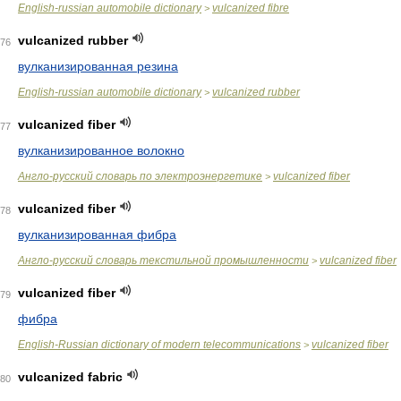
English-russian automobile dictionary
vulcanized fibre
>
vulcanized rubber
76
вулканизированная резина
English-russian automobile dictionary
vulcanized rubber
>
vulcanized fiber
77
вулканизированное волокно
Англо-русский словарь по электроэнергетике
vulcanized fiber
>
vulcanized fiber
78
вулканизированная фибра
Англо-русский словарь текстильной промышленности
vulcanized fiber
>
vulcanized fiber
79
фибра
English-Russian dictionary of modern telecommunications
vulcanized fiber
>
vulcanized fabric
80