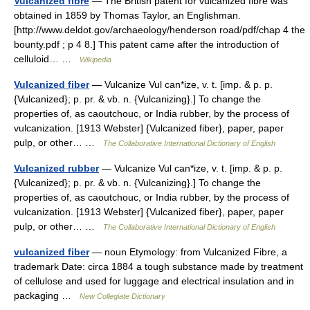
Vulcanized fibre
— The British patent for vulcanized fibre was
obtained in 1859 by Thomas Taylor, an Englishman.
[http://www.deldot.gov/archaeology/henderson road/pdf/chap 4 the
bounty.pdf ; p 4 8.] This patent came after the introduction of
celluloid… …
Wikipedia
Vulcanized fiber
— Vulcanize Vul can*ize, v. t. [imp. & p. p.
{Vulcanized}; p. pr. & vb. n. {Vulcanizing}.] To change the
properties of, as caoutchouc, or India rubber, by the process of
vulcanization. [1913 Webster] {Vulcanized fiber}, paper, paper
pulp, or other… …
The Collaborative International Dictionary of English
Vulcanized rubber
— Vulcanize Vul can*ize, v. t. [imp. & p. p.
{Vulcanized}; p. pr. & vb. n. {Vulcanizing}.] To change the
properties of, as caoutchouc, or India rubber, by the process of
vulcanization. [1913 Webster] {Vulcanized fiber}, paper, paper
pulp, or other… …
The Collaborative International Dictionary of English
vulcanized fiber
— noun Etymology: from Vulcanized Fibre, a
trademark Date: circa 1884 a tough substance made by treatment
of cellulose and used for luggage and electrical insulation and in
packaging …
New Collegiate Dictionary