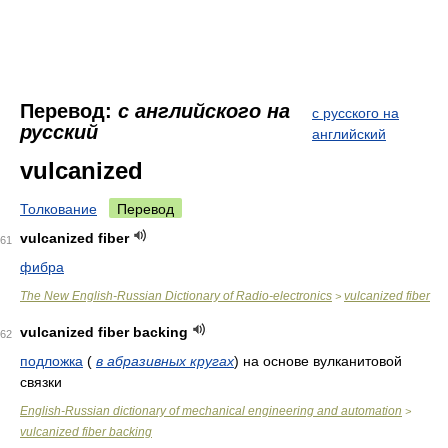
Перевод:
с английского на
с русского на
русский
английский
vulcanized
Толкование
Перевод
vulcanized fiber
61
фибра
The New English-Russian Dictionary of Radio-electronics
vulcanized fiber
>
vulcanized fiber backing
62
подложка
(
в абразивных кругах
)
на основе вулканитовой
связки
English-Russian dictionary of mechanical engineering and automation
>
vulcanized fiber backing